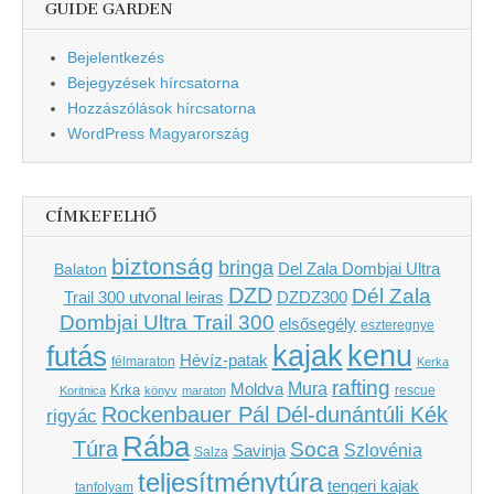
GUIDE GARDEN
Bejelentkezés
Bejegyzések hírcsatorna
Hozzászólások hírcsatorna
WordPress Magyarország
CÍMKEFELHŐ
biztonság
bringa
Del Zala Dombjai Ultra
Balaton
DZD
Dél Zala
Trail 300 utvonal leiras
DZDZ300
Dombjai Ultra Trail 300
elsősegély
eszteregnye
kenu
futás
kajak
Hévíz-patak
félmaraton
Kerka
rafting
Mura
Moldva
Krka
Koritnica
könyv
maraton
rescue
Rockenbauer Pál Dél-dunántúli Kék
rigyác
Rába
Túra
Soca
Szlovénia
Savinja
Salza
teljesítménytúra
tengeri kajak
tanfolyam