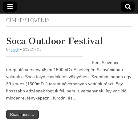
CÍMKE:
SLOVENIA
Vidra
… vízitúra
szervezés,
vadvíz,
Vízitúra
Soca Outdoor Festival
kajakoktatás,
kajak-kenu
bolt,
by
Detti
•
2022.07.05
vidraságok…
I Feel Slovenia
terepfutó verseny 45km 1500mD+ A hétvégén Szlovéniában
voltunk a Soca folyó csodálatos völgyében. Szombati napon egy
39 km-es (1500mD+) terepfutóversenyen vettünk részt. Egy
hosszabb edzésnek fogtuk fel, nem is versenynek, így volt idő
mindenre, fényképezni, fürödni és…
Read more →