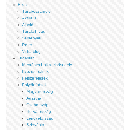
Hírek
Túrabeszámoló
Aktuális
Ajánló
Túrafelhívás
Versenyek
Retro
Vidra blog
Tudástár
Mentéstechnika-elsősegély
Evezéstechnika
Felszerelések
Folyóleírások
Magyarország
Ausztria
Csehország
Horvátország
Lengyelország
Szlovénia