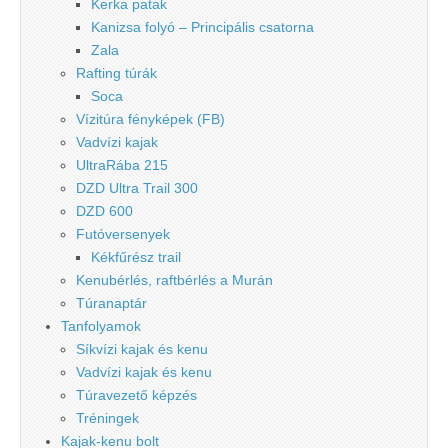
Kerka patak
Kanizsa folyó – Principális csatorna
Zala
Rafting túrák
Soca
Vízitúra fényképek (FB)
Vadvízi kajak
UltraRába 215
DZD Ultra Trail 300
DZD 600
Futóversenyek
Kékfűrész trail
Kenubérlés, raftbérlés a Murán
Túranaptár
Tanfolyamok
Síkvízi kajak és kenu
Vadvízi kajak és kenu
Túravezető képzés
Tréningek
Kajak-kenu bolt