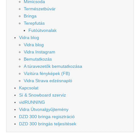
Mimicsoda
Természetbúvár
Bringa
Terepfutás
Futóútvonalak
Vidra blog
Vidra blog
Vidra Instagram
Bemutatkozás
A túravezetők bemutatkozása
Vizitúra fényképek (FB)
Vidra Strava edzésnapló
Kapcsolat
Sí & Snowboard szerviz
vidRUNNING
Vidra Útvonalgyűjtemény
DZD 300 bringa regisztráció
DZD 300 bringás teljesítések