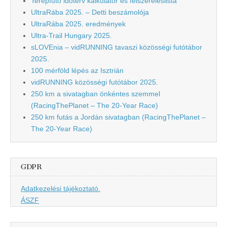
Terepfutó időterv kalkulátor és felszereléslista
UltraRába 2025. – Detti beszámolója
UltraRába 2025. eredmények
Ultra-Trail Hungary 2025.
sLOVEnia – vidRUNNING tavaszi közösségi futótábor
2025.
100 mérföld lépés az Isztrián
vidRUNNING közösségi futótábor 2025.
250 km a sivatagban önkéntes szemmel
(RacingThePlanet – The 20-Year Race)
250 km futás a Jordán sivatagban (RacingThePlanet –
The 20-Year Race)
GDPR
Adatkezelési tájékoztató.
ÁSZF