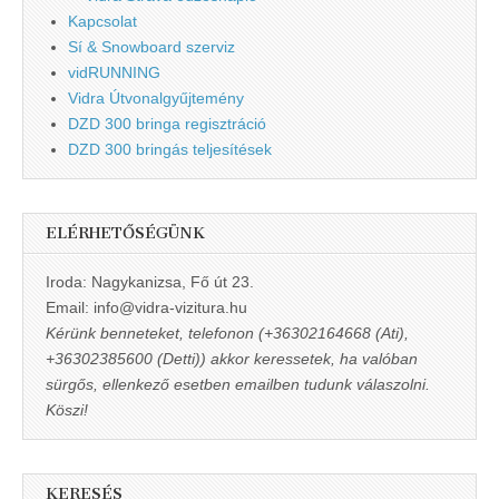
Kapcsolat
Sí & Snowboard szerviz
vidRUNNING
Vidra Útvonalgyűjtemény
DZD 300 bringa regisztráció
DZD 300 bringás teljesítések
ELÉRHETŐSÉGÜNK
Iroda: Nagykanizsa, Fő út 23.
Email: info@vidra-vizitura.hu
Kérünk benneteket, telefonon (+36302164668 (Ati),
+36302385600 (Detti)) akkor keressetek, ha valóban
sürgős, ellenkező esetben emailben tudunk válaszolni.
Köszi!
KERESÉS