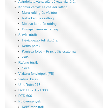
Ajándékutalvány, ajándékozz vízitúrát!
Könnyű vadvíz és családi rafting
Mura rafting és vízitúra
Rába kenu és rafting
Moldva kenu és rafting
Dunajec kenu és rafting
Síkvízi túrák
Hévíz-patak téli vízitúra
Kerka patak
Kanizsa folyó – Principális csatorna
Zala
Rafting túrák
Soca
Vízitúra fényképek (FB)
Vadvízi kajak
UltraRába 215
DZD Ultra Trail 300
DZD 600
Futóversenyek
Kékfűrész trail