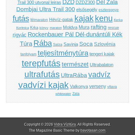
DZD
Dél Zala
Trail 300 utvonal leiras
DZDZ300
Dombjai Ultra Trail 300
elsősegély
eszteregnye
kenu
futás
kajak
Hévíz-patak
félmaraton
Kerka
rafting
Mura
Moldva
Krka
Koritnica
könyv
maraton
rescue
Rockenbauer Pál Dél-dunántúli Kék
rigyác
Rába
Túra
Soca
Szlovénia
Savinja
Salza
teljesítménytúra
tengeri kajak
tanfolyam
terepfutás
természet
Ultrabalaton
ultrafutás
vadvíz
UltraRába
vadvízi kajak
verseny
Valkonya
vltava
Zala
whitewater
Copyright © 2026
Vidra Vízitúra
. All Rights Reserved.
The Magazine Basic Theme by
bavotasan.com
.