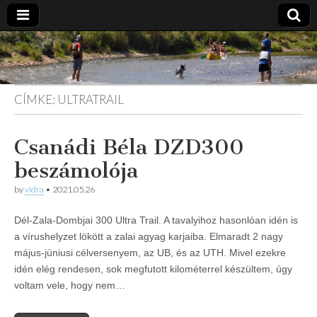
Vidra
… vízitúra
szervezés,
vadvíz,
Vízitúra
kajakoktatás,
CÍMKE:
ULTRATRAIL
kajak-kenu
bolt,
vidraságok…
Csanádi Béla DZD300
beszámolója
by
vidra
•
2021.05.26
Dél-Zala-Dombjai 300 Ultra Trail. A tavalyihoz hasonlóan idén is
a vírushelyzet lökött a zalai agyag karjaiba. Elmaradt 2 nagy
május-júniusi célversenyem, az UB, és az UTH. Mivel ezekre
idén elég rendesen, sok megfutott kilométerrel készültem, úgy
voltam vele, hogy nem…