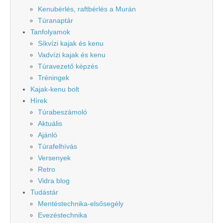
Kenubérlés, raftbérlés a Murán
Túranaptár
Tanfolyamok
Síkvízi kajak és kenu
Vadvízi kajak és kenu
Túravezető képzés
Tréningek
Kajak-kenu bolt
Hírek
Túrabeszámoló
Aktuális
Ajánló
Túrafelhívás
Versenyek
Retro
Vidra blog
Tudástár
Mentéstechnika-elsősegély
Evezéstechnika