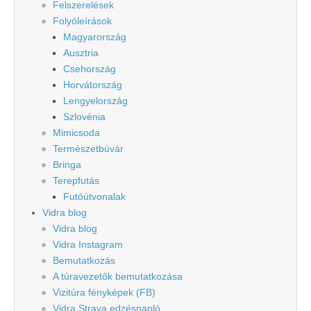
Felszerelések
Folyóleírások
Magyarország
Ausztria
Csehország
Horvátország
Lengyelország
Szlovénia
Mimicsoda
Természetbúvár
Bringa
Terepfutás
Futóútvonalak
Vidra blog
Vidra blog
Vidra Instagram
Bemutatkozás
A túravezetők bemutatkozása
Vizitúra fényképek (FB)
Vidra Strava edzésnapló