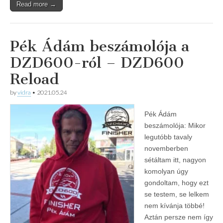
Read more →
Pék Ádám beszámolója a
DZD600-ról – DZD600
Reload
by
vidra
•
2021.05.24
Pék Ádám
beszámolója: Mikor
legutóbb tavaly
novemberben
sétáltam itt, nagyon
komolyan úgy
gondoltam, hogy ezt
se testem, se lelkem
nem kívánja többé!
Aztán persze nem így