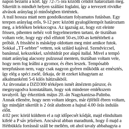
napon bezárni a kört. Így 72-75 óra közötti célidőt határoztam meg.
Sikerült is mindkét helyen szállást foglalni, így a tervezett rövidke
alvások aránylag jó minőségben történtek.
A trail hossza miatt nem gondolkoztam folyamatos futásban. Egy
terepen aránylag erős, 9-12 perc közötti gyaloglótempót határoztam
meg, a lefeléken belekocogva. Az igazság az, hogy ezt eleinte
frissen, pihenten nehéz volt fegyelmezetten tartani, de tisztában
voltam vele, hogy egy első elfutott 50-es,100-as kettétörheti a
próbát. A frissítést is másképp oldottam meg mint amikor futok.
Sokkal „TT-sebbre” vettem, sok szilárd kajával. Szendviccsel,
banánnal, kekszekkel, szénhidrát por alapú itallal. Mivel a tempó
miatt aránylag alacsony pulzussal mentem, tisztában voltam vele,
hogy nem fog leállni a gyomor, és éhes leszek. Tempósabb
terepfutáson nem, vagy csak nagyon gyéren működik az emésztés,
így elég a spéci zselé, űrkaja, de itt ezeket kihagytam az
alkalmankénti 5-6 kilós hátizsákból.
Az útvonalat a DZD300 térképen ismét átnéztem párszor, és
megnyugodva konstatáltam, hogy sok mindenre emlékszem
tavalyról. Így érkeztünk május 20.-án Nagykanizsa-Palinba.
Annak ellenére, hogy nem voltam ideges, már éjféltől ébren voltam,
így mindjárt sikerült is 2 órát aludnom a hajnal 4.00 órás indulás
előtt.
4:02 perc körül küldtem el a rajt időpecsét kódját, majd elindultam
kifelé a P sáv jelzésen. Ancsával abban maradtunk, hogy ő majd a
Hétbükkfa forrásnál száll be mellém, ott ahol tavaly abbahagyta a