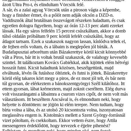
ázott Ultra Pro-t, és elindultam Vörcsök felé.
A sár, és a zalai agyag Vörcsök után a piroson vágta a képembe,
hogy a finisher érmet, és a pólót nem adják olcsón a DZD-n.
Vaddisznók által brutálisan összevágott részeken haladtam, és csak
egyetlen dologra figyeltem, hogy az órán 12-13 perc alatti ezreket
lássak. Ha egy sáros felfelén 15 percest csúszkáltam, akkor a domb
túlsó oldalán próbáltam 9 perc körüli lefelét csúszkálni, hogy az
átlagot tartsam. Ezek a szakaszok nagyon lassan, kínlódva teltek el,
de fejben erős voltam, és a lábaim is meglepően jól bírták. A
Budafapusztai arborétum után Bázakerettye körül kicsit könnyebbé
vált a Piros, bár itt is voltak brutál szakaszok, de valahogy kevesebb
szinttel. Itt találkoztam Kovács Gabiékkal, akik kijöttek elém hétvégi
hosszút futni. Kicsit haladtunk közösen, beszélgettünk, majd
elváltunk, lévén ők futáshoz öltöztek, és futni is jöttek. Bázakerettye
körül elég takaros kört megy a piros, de ez most jól telt, és bár nem
túl gyorsan, de elérkeztem a bánokszentgyörgyi Széll kilátóhoz. Itt
ettem gyorsan, lábat krémeztem, majd zoknit cseréltem. Elég durva
volt visszarángatni a lábaimra a csurom vizes cipőt, de nem volt más
választásom. Itt beszéltem Ancsával is, és elmondtam neki, hogy
helyette is döntöttem: ne jöjjön ki elém terepre. Nem tudtam, hogy
bírta volna a lába, és az utolsó 20 kicsontozta volna, iszonyatosan
meglassítva engem is. Kistolmács mellett a Szent György-forrásnál
vizet pótoltam, és csekkoltam. Ekkor vettem észre, hogy Attila
messengeren érdeklődött, hogy tervezek e éjjelre pihenést?
Felhívtam, és mondtam neki, hogy minden oké, nem fogok