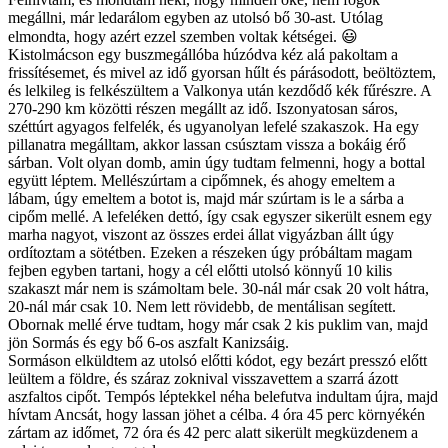
megállni, már ledarálom egyben az utolsó bő 30-ast. Utólag
elmondta, hogy azért ezzel szemben voltak kétségei. 😃
Kistolmácson egy buszmegállóba húzódva kéz alá pakoltam a
frissítésemet, és mivel az idő gyorsan hűlt és párásodott, beöltöztem,
és lelkileg is felkészültem a Valkonya után kezdődő kék fűrészre. A
270-290 km közötti részen megállt az idő. Iszonyatosan sáros,
széttúrt agyagos felfelék, és ugyanolyan lefelé szakaszok. Ha egy
pillanatra megálltam, akkor lassan csúsztam vissza a bokáig érő
sárban. Volt olyan domb, amin úgy tudtam felmenni, hogy a bottal
együtt léptem. Mellészúrtam a cipőmnek, és ahogy emeltem a
lábam, úgy emeltem a botot is, majd már szúrtam is le a sárba a
cipőm mellé. A lefeléken dettó, így csak egyszer sikerült esnem egy
marha nagyot, viszont az összes erdei állat vigyázban állt úgy
ordítoztam a sötétben. Ezeken a részeken úgy próbáltam magam
fejben egyben tartani, hogy a cél előtti utolsó könnyű 10 kilis
szakaszt már nem is számoltam bele. 30-nál már csak 20 volt hátra,
20-nál már csak 10. Nem lett rövidebb, de mentálisan segített.
Obornak mellé érve tudtam, hogy már csak 2 kis puklim van, majd
jön Sormás és egy bő 6-os aszfalt Kanizsáig.
Sormáson elküldtem az utolsó előtti kódot, egy bezárt presszó előtt
leültem a földre, és száraz zoknival visszavettem a szarrá ázott
aszfaltos cipőt. Tempós léptekkel néha belefutva indultam újra, majd
hívtam Ancsát, hogy lassan jöhet a célba. 4 óra 45 perc környékén
zártam az időmet, 72 óra és 42 perc alatt sikerült megküzdenem a