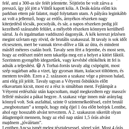
felé, ami a 300-as táv felét jelentette. Söjtörön be volt zárva a
presszó, így jól jött a Vilitől kapott kóla. A Deák-kúria előtti kis
parkban ettem pár falatot, majd folytattam utam. A pályára leginkább
az volt a jellemző, hogy az erdős, árnyékos részeken nagy
kiterjedésű tócsák, pocsolyák, és sár, a napos részeken pedig jól
kezelhető szárazabb felület, a mélyebb részeken könnyen kerülhető
sárral. Ja és irgalmatlan vaddisznó dagonyák. A kék kereszt jelzésen
megint szívtam egy rövid, de brutális szakasszal. Itt tavaly is sok időt
elcsesztem, mert be vannak törve-dőlve a fák az útra, és mindent
másfél méteres csalán borít. Tavaly sem fért a fejembe, és most sem,
hogy az erdészet miért nem takarítja meg ezt a helyet a kitört fáktól.
Szerintem gyengébb idegzetűek, vagy kevésbé eltökéltek itt fel is
adnák a teljesítést. 😃 A Torhai-forrás tavaly alig csöpögött, most
szép sugárban adta a vizet, így gyorsan ittam, kulacsot töltöttem, és
mentem tovább. Ezen a 2. százason a szakasz vége a piroson halad,
ami elég jól jelölt. Tavaly ugyan a Vétyemi ősbükkös előtt
elkavartam kicsit, most ez a rész is simábban ment. Fejlámpát a
Vétyemi erdészház után kapcsoltam, majd megkezdtem egy masszív
felfelé mászást a pákai hegyre. A szakasz vége innen már aránylag
könnyű volt. Sok aszfalttal, szinte 0 szintemelkedéssel, ezért brutál
„megbotoztam” a tempót, hogy még éjjel 1 óra előtt beérjek Lentibe,
ahol egy hosszabb alvást terveztem. A 2. szakaszon sikerült olyan
átlagtempót mennem, hogy az első nap utáni 1,5 órás alvást
majdnem „jóváírtam”.
Lentiben Ancsa ismét meleg tésztalevessel, sörrel várt. Most 4 órás