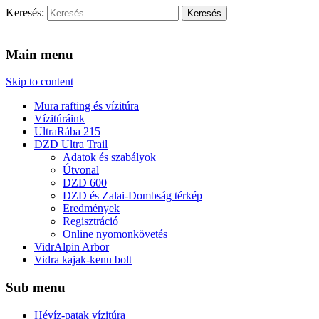
Keresés:
Vidra Vízitúra
… vízitúra szervezés, vadvíz, kajakoktatás, kajak-kenu bolt,
vidraságok…
Main menu
Skip to content
Mura rafting és vízitúra
Vízitúráink
UltraRába 215
DZD Ultra Trail
Adatok és szabályok
Útvonal
DZD 600
DZD és Zalai-Dombság térkép
Eredmények
Regisztráció
Online nyomonkövetés
VidrAlpin Arbor
Vidra kajak-kenu bolt
Sub menu
Hévíz-patak vízitúra