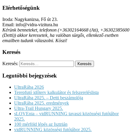
Elérhetőségünk
Iroda: Nagykanizsa, Fő út 23.
Email: info@vidra-vizitura.hu
Kérünk benneteket, telefonon (+36302164668 (Ati), +36302385600
(Detti)) akkor keressetek, ha valóban sürgős, ellenkező esetben
emailben tudunk válaszolni. Köszi!
Keresés
Keresés:
Legutóbbi bejegyzések
UltraRába 2026
Terepfutó időterv kalkulátor és felszereléslista
UltraRába 2025. – Detti beszámolója
UltraRába 2025. eredmények
Ultra-Trail Hungary 2025.
sLOVEnia – vidRUNNING tavaszi közösségi futótábor
2025.
100 mérföld lépés az Isztrián
vidRUNNING közösségi futótábor 2025.