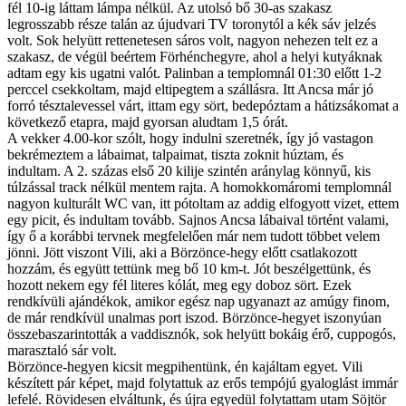
fél 10-ig láttam lámpa nélkül. Az utolsó bő 30-as szakasz
legrosszabb része talán az újudvari TV toronytól a kék sáv jelzés
volt. Sok helyütt rettenetesen sáros volt, nagyon nehezen telt ez a
szakasz, de végül beértem Förhénchegyre, ahol a helyi kutyáknak
adtam egy kis ugatni valót. Palinban a templomnál 01:30 előtt 1-2
perccel csekkoltam, majd eltipegtem a szállásra. Itt Ancsa már jó
forró tésztalevessel várt, ittam egy sört, bedepóztam a hátizsákomat a
következő etapra, majd gyorsan aludtam 1,5 órát.
A vekker 4.00-kor szólt, hogy indulni szeretnék, így jó vastagon
bekrémeztem a lábaimat, talpaimat, tiszta zoknit húztam, és
indultam. A 2. százas első 20 kilije szintén aránylag könnyű, kis
túlzással track nélkül mentem rajta. A homokkomáromi templomnál
nagyon kulturált WC van, itt pótoltam az addig elfogyott vizet, ettem
egy picit, és indultam tovább. Sajnos Ancsa lábaival történt valami,
így ő a korábbi tervnek megfelelően már nem tudott többet velem
jönni. Jött viszont Vili, aki a Börzönce-hegy előtt csatlakozott
hozzám, és együtt tettünk meg bő 10 km-t. Jót beszélgettünk, és
hozott nekem egy fél literes kólát, meg egy doboz sört. Ezek
rendkívüli ajándékok, amikor egész nap ugyanazt az amúgy finom,
de már rendkívül unalmas port iszod. Börzönce-hegyet iszonyúan
összebaszarintották a vaddisznók, sok helyütt bokáig érő, cuppogós,
marasztaló sár volt.
Börzönce-hegyen kicsit megpihentünk, én kajáltam egyet. Vili
készített pár képet, majd folytattuk az erős tempójú gyaloglást immár
lefelé. Rövidesen elváltunk, és újra egyedül folytattam utam Söjtör