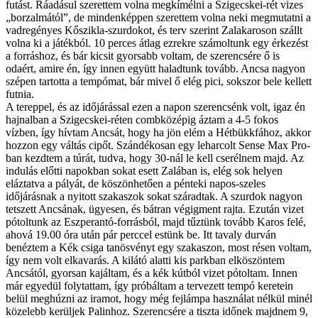
futást. Ráadásul szerettem volna megkímélni a Szigecskei-rét vizes
„borzalmától”, de mindenképpen szerettem volna neki megmutatni a
vadregényes Kőszikla-szurdokot, és terv szerint Zalakaroson szállt
volna ki a játékból. 10 perces átlag ezrekre számoltunk egy érkezést
a forráshoz, és bár kicsit gyorsabb voltam, de szerencsére ő is
odaért, amire én, így innen együtt haladtunk tovább. Ancsa nagyon
szépen tartotta a tempómat, bár mivel ő elég pici, sokszor bele kellett
futnia.
A tereppel, és az időjárással ezen a napon szerencsénk volt, igaz én
hajnalban a Szigecskei-réten combközépig áztam a 4-5 fokos
vízben, így hívtam Ancsát, hogy ha jön elém a Hétbükkfához, akkor
hozzon egy váltás cipőt. Szándékosan egy leharcolt Sense Max Pro-
ban kezdtem a túrát, tudva, hogy 30-nál le kell cserélnem majd. Az
indulás előtti napokban sokat esett Zalában is, elég sok helyen
eláztatva a pályát, de köszönhetően a pénteki napos-szeles
időjárásnak a nyitott szakaszok sokat száradtak. A szurdok nagyon
tetszett Ancsának, ügyesen, és bátran végigment rajta. Ezután vizet
pótoltunk az Eszperantó-forrásból, majd tűztünk tovább Karos felé,
ahová 19.00 óra után pár perccel estünk be. Itt tavaly durván
benéztem a Kék csiga tanösvényt egy szakaszon, most résen voltam,
így nem volt elkavarás. A kilátó alatti kis parkban elköszöntem
Ancsától, gyorsan kajáltam, és a kék kútból vizet pótoltam. Innen
már egyedül folytattam, így próbáltam a tervezett tempó keretein
belül meghúzni az iramot, hogy még fejlámpa használat nélkül minél
közelebb kerüljek Palinhoz. Szerencsére a tiszta időnek majdnem 9,