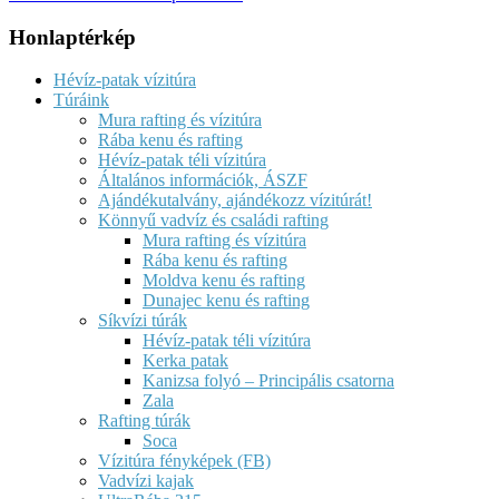
Honlaptérkép
Hévíz-patak vízitúra
Túráink
Mura rafting és vízitúra
Rába kenu és rafting
Hévíz-patak téli vízitúra
Általános információk, ÁSZF
Ajándékutalvány, ajándékozz vízitúrát!
Könnyű vadvíz és családi rafting
Mura rafting és vízitúra
Rába kenu és rafting
Moldva kenu és rafting
Dunajec kenu és rafting
Síkvízi túrák
Hévíz-patak téli vízitúra
Kerka patak
Kanizsa folyó – Principális csatorna
Zala
Rafting túrák
Soca
Vízitúra fényképek (FB)
Vadvízi kajak