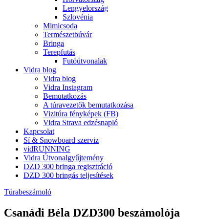
Lengyelország
Szlovénia
Mimicsoda
Természetbúvár
Bringa
Terepfutás
Futóútvonalak
Vidra blog
Vidra blog
Vidra Instagram
Bemutatkozás
A túravezetők bemutatkozása
Vizitúra fényképek (FB)
Vidra Strava edzésnapló
Kapcsolat
Sí & Snowboard szerviz
vidRUNNING
Vidra Útvonalgyűjtemény
DZD 300 bringa regisztráció
DZD 300 bringás teljesítések
Túrabeszámoló
Csanádi Béla DZD300 beszámolója