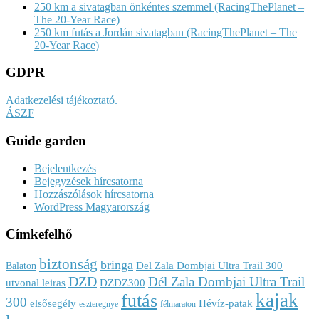
250 km a sivatagban önkéntes szemmel (RacingThePlanet –
The 20-Year Race)
250 km futás a Jordán sivatagban (RacingThePlanet – The
20-Year Race)
GDPR
Adatkezelési tájékoztató.
ÁSZF
Guide garden
Bejelentkezés
Bejegyzések hírcsatorna
Hozzászólások hírcsatorna
WordPress Magyarország
Címkefelhő
biztonság
bringa
Del Zala Dombjai Ultra Trail 300
Balaton
DZD
Dél Zala Dombjai Ultra Trail
utvonal leiras
DZDZ300
kajak
futás
300
elsősegély
Hévíz-patak
eszteregnye
félmaraton