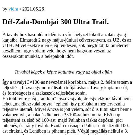
by
vidra
•
2021.05.26
Dél-Zala-Dombjai 300 Ultra Trail.
A tavalyihoz hasonlóan idén is a vírushelyzet lökött a zalai agyag
karjaiba. Elmaradt 2 nagy május-júniusi célversenyem, az UB, és az
UTH. Mivel ezekre idén elég rendesen, sok megfutott kilométerrel
készültem, úgy voltam vele, hogy nem hagyom veszni az
összerakott munkát, a belepakolt időt.
További képek a képre kattintva vagy az oldal alján
Így a tavalyi 3×100-as nevezésnél korábban, május 2. felére tettem a
teljesítést, bízva egy normálisabb időjárásban. Tavaly kaptam esőt,
és forróságot is a szakaszok teljesítése során.
Én többnyire elég „random” faszi vagyok, de egy ekkora távot nem
lehet „majdleszvalahogyra” építeni, így próbáltam megtervezni a
teljesítés ütemét. Mivel Ancsa is jött velem, sőt ő is futni akart benne
valamennyit, a haladás ütemét a 3×100-ra húztam rá. Első nap
teljesíteni az első bő 100-ast, majd Palinban táskát depózni, pici
pihenés, és irány tovább. Ezután másnap a Palin-Lenti közötti 100-
ast elrakni, és Lentiben is pihenni picit. Végül megállás nélkül a 3.