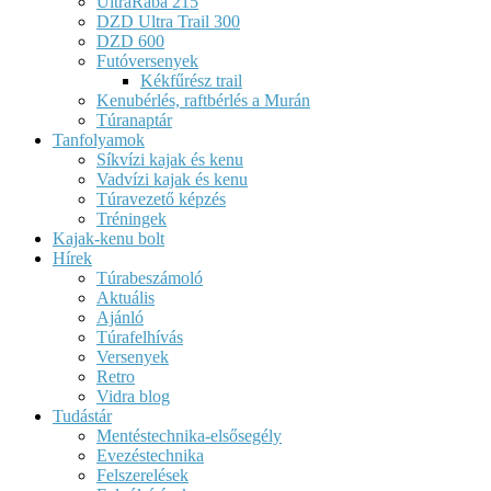
UltraRába 215
DZD Ultra Trail 300
DZD 600
Futóversenyek
Kékfűrész trail
Kenubérlés, raftbérlés a Murán
Túranaptár
Tanfolyamok
Síkvízi kajak és kenu
Vadvízi kajak és kenu
Túravezető képzés
Tréningek
Kajak-kenu bolt
Hírek
Túrabeszámoló
Aktuális
Ajánló
Túrafelhívás
Versenyek
Retro
Vidra blog
Tudástár
Mentéstechnika-elsősegély
Evezéstechnika
Felszerelések