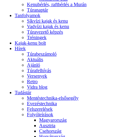
Kenubérlés, raftbérlés a Murán
Túranaptár
Tanfolyamok
Síkvízi kajak és kenu
Vadvízi kajak és kenu
Túravezető képzés
Tréningek
Kajak-kenu bolt
Hírek
Túrabeszámoló
Aktuális
Ajánló
Túrafelhívás
Versenyek
Retro
Vidra blog
Tudástár
Mentéstechnika-elsősegély
Evezéstechnika
Felszerelések
Folyóleírások
Magyarország
Ausztria
Csehország
Horvátország