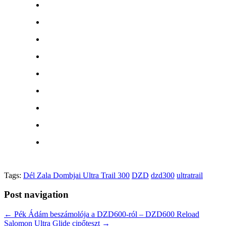
Tags:
Dél Zala Dombjai Ultra Trail 300
DZD
dzd300
ultratrail
Post navigation
← Pék Ádám beszámolója a DZD600-ról – DZD600 Reload
Salomon Ultra Glide cipőteszt →