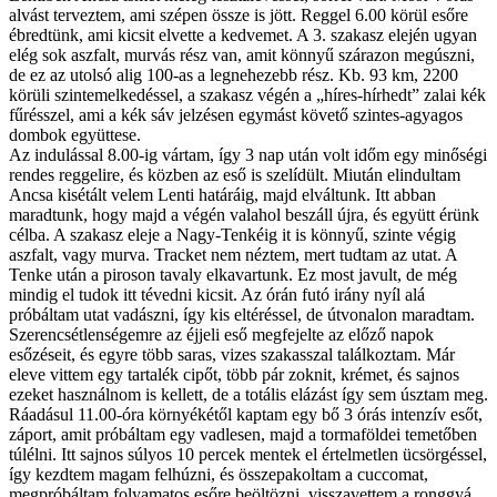
alvást terveztem, ami szépen össze is jött. Reggel 6.00 körül esőre
ébredtünk, ami kicsit elvette a kedvemet. A 3. szakasz elején ugyan
elég sok aszfalt, murvás rész van, amit könnyű szárazon megúszni,
de ez az utolsó alig 100-as a legnehezebb rész. Kb. 93 km, 2200
körüli szintemelkedéssel, a szakasz végén a „híres-hírhedt” zalai kék
fűrésszel, ami a kék sáv jelzésen egymást követő szintes-agyagos
dombok együttese.
Az indulással 8.00-ig vártam, így 3 nap után volt időm egy minőségi
rendes reggelire, és közben az eső is szelídült. Miután elindultam
Ancsa kisétált velem Lenti határáig, majd elváltunk. Itt abban
maradtunk, hogy majd a végén valahol beszáll újra, és együtt érünk
célba. A szakasz eleje a Nagy-Tenkéig it is könnyű, szinte végig
aszfalt, vagy murva. Tracket nem néztem, mert tudtam az utat. A
Tenke után a piroson tavaly elkavartunk. Ez most javult, de még
mindig el tudok itt tévedni kicsit. Az órán futó irány nyíl alá
próbáltam utat vadászni, így kis eltéréssel, de útvonalon maradtam.
Szerencsétlenségemre az éjjeli eső megfejelte az előző napok
esőzéseit, és egyre több saras, vizes szakasszal találkoztam. Már
eleve vittem egy tartalék cipőt, több pár zoknit, krémet, és sajnos
ezeket használnom is kellett, de a totális elázást így sem úsztam meg.
Ráadásul 11.00-óra környékétől kaptam egy bő 3 órás intenzív esőt,
záport, amit próbáltam egy vadlesen, majd a tormaföldei temetőben
túlélni. Itt sajnos súlyos 10 percek mentek el értelmetlen ücsörgéssel,
így kezdtem magam felhúzni, és összepakoltam a cuccomat,
megpróbáltam folyamatos esőre beöltözni, visszavettem a ronggyá