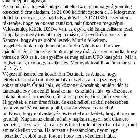
zalai tereppel, agyaggal.
Az odaút, és a teljesítés ideje alatt eltelt 4 napban nagyságrendileg
összesen 9 órát aludtam, és 21 000 kalóriát égettem el. 3 kilogramm
deficitben vagyok, de majd visszakúszik. A DZD300 –szerintem-
rákfenéje, hogy ha okosan csinálod, már útközben megszépül.
Valószínűleg kétféle DZD-s van, az egyik, aki bakancslistára teszi,
kipipálja és megy tovább, meg a másik, aki évről-évre visszajár.
Sanszos, hogy én az utóbbi leszek. Miután felkeltem,
megebédeltünk, majd bementünk Vidra Atiékhoz a Finisher
ajándékokért, és beszélgettünk majd egy órát. Asszem mondta, hogy
várnak a 600-ra is, de egyelőre ez még nálam UFO kategória. Már a
logisztika is, nemhogy a teljesítés. Monnyuk kvalifikációm már van
rá. 🤘🤣🤘
Végezetül ismételten köszönöm Dettinek, és Atinak, hogy
létrehozták ezt a kört, megmutatva ezzel a zalai táj szépségét,
sokszínűségét. Óriási hála, és köszönet Ancsának, amiért idén is
támogatta egy önleépítő fasságomat, és szintén hála, és köszönet a
sok barátomtól, ismerősömtől kapott pozitív, támogató üzenetért.
Higgyétek el nem üres frázis, de ezek nélkül sokkal nehezebben
ment volna! Most pár nap pihi, azután vissza a darálóba!
ui: Köszi, hogy elolvastad, és tisztelettel arra kérlek, hogy itt már ne
gratulálj. Kaptam az elmúlt néhány napban nagyon sok elismerő
üzenetet, hozzászólást, már így is több bőr lejött erről a rókáról, mint
aminek kellett volna. Ha tetszett a beszámolóm, nyomj egy
„tetsziket”, abból tudni fogom, hogy nem gépeltem hiába.