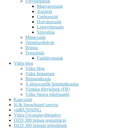
Folyóleírások
Magyarország
Ausztria
Csehország
Horvátország
Lengyelország
Szlovénia
Mimicsoda
Természetbúvár
Bringa
Terepfutás
Futóútvonalak
Vidra blog
Vidra blog
Vidra Instagram
Bemutatkozás
A túravezetők bemutatkozása
Vizitúra fényképek (FB)
Vidra Strava edzésnapló
Kapcsolat
Sí & Snowboard szerviz
vidRUNNING
Vidra Útvonalgyűjtemény
DZD 300 bringa regisztráció
DZD 300 bringás teljesítések