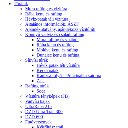
Túráink
Mura rafting és vízitúra
Rába kenu és rafting
Hévíz-patak téli vízitúra
Általános információk, ÁSZF
Ajándékutalvány, ajándékozz vízitúrát!
Könnyű vadvíz és családi rafting
Mura rafting és vízitúra
Rába kenu és rafting
Moldva kenu és rafting
Dunajec kenu és rafting
Síkvízi túrák
Hévíz-patak téli vízitúra
Kerka patak
Kanizsa folyó – Principális csatorna
Zala
Rafting túrák
Soca
Vízitúra fényképek (FB)
Vadvízi kajak
UltraRába 215
DZD Ultra Trail 300
DZD 600
Futóversenyek
Kékfűrész trail