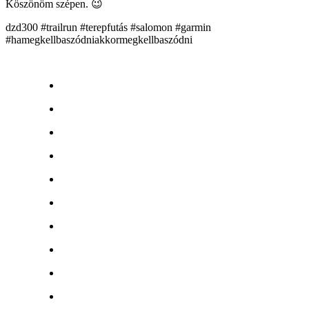
Köszönöm szépen. 😉
dzd300 #trailrun #terepfutás #salomon #garmin
#hamegkellbaszódniakkormegkellbaszódni