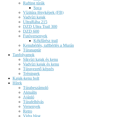
Rafting túrák
Soca
Vízitúra fényképek (FB)
Vadvízi kajak
UltraRába 215
DZD Ultra Trail 300
DZD 600
Futóversenyek
Kékfűrész trail
Kenubérlés, raftbérlés a Murán
Túranaptár
Tanfolyamok
Síkvízi kajak és kenu
Vadvízi kajak és kenu
Túravezető képzés
Tréningek
Kajak-kenu bolt
Hírek
Túrabeszámoló
Aktuális
Ajánló
Túrafelhívás
Versenyek
Retro
Vidra blog