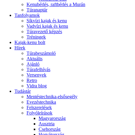
Kenubérlés, raftbérlés a Murán
Túranaptár
Tanfolyamok
Síkvízi kajak és kenu
Vadvízi kajak és kenu
Túravezető képzés
Tréningek
Kajak-kenu bolt
Hírek
Túrabeszámoló
Aktuális
Ajánló
Túrafelhívás
Versenyek
Retro
Vidra blog
Tudástár
Mentéstechnika-elsősegély
Evezéstechnika
Felszerelések
Folyóleírások
Magyarország
Ausztria
Csehország
Horvátország