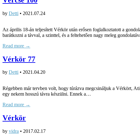
by
Detti
•
2021.07.24
Az április 18-án teljesített Vérkör után erősen foglalkoztatott a gond
barátkozni a távval, a szinttel, és a feltehetően nagy meleg gondolatá
Read more →
Vérkör 77
by
Detti
•
2021.04.20
Régebben már tervben volt, hogy túrázva megcsináljuk a Vérkört, Ati 
egy nekem hosszú távra készülni. Ennek a…
Read more →
Vérkör
by
vidra
•
2017.02.17