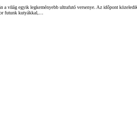
án a világ egyik legkeményebb ultrafutó versenye. Az időpont közeledik
zor futunk kutyákkal,…