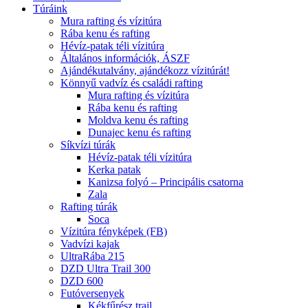
Túráink
Mura rafting és vízitúra
Rába kenu és rafting
Hévíz-patak téli vízitúra
Általános információk, ÁSZF
Ajándékutalvány, ajándékozz vízitúrát!
Könnyű vadvíz és családi rafting
Mura rafting és vízitúra
Rába kenu és rafting
Moldva kenu és rafting
Dunajec kenu és rafting
Síkvízi túrák
Hévíz-patak téli vízitúra
Kerka patak
Kanizsa folyó – Principális csatorna
Zala
Rafting túrák
Soca
Vízitúra fényképek (FB)
Vadvízi kajak
UltraRába 215
DZD Ultra Trail 300
DZD 600
Futóversenyek
Kékfűrész trail