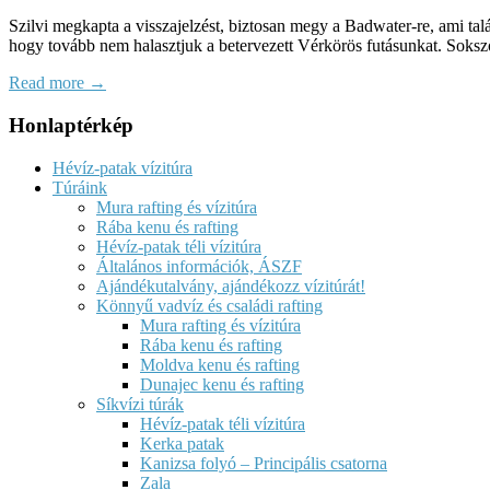
Szilvi megkapta a visszajelzést, biztosan megy a Badwater-re, ami tal
hogy tovább nem halasztjuk a betervezett Vérkörös futásunkat. Soks
Read more →
Honlaptérkép
Hévíz-patak vízitúra
Túráink
Mura rafting és vízitúra
Rába kenu és rafting
Hévíz-patak téli vízitúra
Általános információk, ÁSZF
Ajándékutalvány, ajándékozz vízitúrát!
Könnyű vadvíz és családi rafting
Mura rafting és vízitúra
Rába kenu és rafting
Moldva kenu és rafting
Dunajec kenu és rafting
Síkvízi túrák
Hévíz-patak téli vízitúra
Kerka patak
Kanizsa folyó – Principális csatorna
Zala