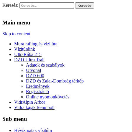
Keresés:
Vidra Vízitúra
… vízitúra szervezés, vadvíz, kajakoktatás, kajak-kenu bolt, vidras
Main menu
Skip to content
Mura rafting és vízitúra
Vízitúráink
UltraRába 215
DZD Ultra Trail
Adatok és szabályok
Útvonal
DZD 600
DZD és Zalai-Dombság térkép
Eredmények
Regisztráció
Online nyomonkövetés
VidrAlpin Arbor
Vidra kajak-kenu bolt
Sub menu
Hévíz-patak vízitúra