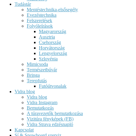
Tudástár
Mentéstechnika-elsősegély
Evezéstechnika
Felszerelések
Folyóleírások
Magyarország
Ausztria
Csehország
Horvátország
Lengyelország
Szlovénia
Mimicsoda
Természetbúvár
Bringa
Terepfutás
Futóútvonalak
Vidra blog
Vidra blog
Vidra Instagram
Bemutatkozás
A túravezetők bemutatkozása
Vizitúra fényképek (FB)
Vidra Strava edzésnapló
Kapcsolat
Sí & Snowboard szerviz