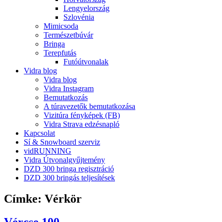
Lengyelország
Szlovénia
Mimicsoda
Természetbúvár
Bringa
Terepfutás
Futóútvonalak
Vidra blog
Vidra blog
Vidra Instagram
Bemutatkozás
A túravezetők bemutatkozása
Vizitúra fényképek (FB)
Vidra Strava edzésnapló
Kapcsolat
Sí & Snowboard szerviz
vidRUNNING
Vidra Útvonalgyűjtemény
DZD 300 bringa regisztráció
DZD 300 bringás teljesítések
Címke:
Vérkör
Vércse 100