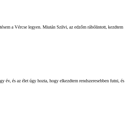
ttetésem a Vércse legyen. Miután Szilvi, az edzőm rábólintott, kezdtem
gy év, és az élet úgy hozta, hogy elkezdtem rendszeresebben futni, és