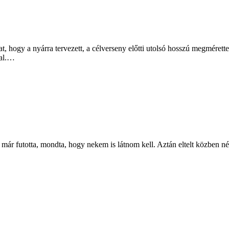
olat, hogy a nyárra tervezett, a célverseny előtti utolsó hosszú megmére
val.…
már futotta, mondta, hogy nekem is látnom kell. Aztán eltelt közben né