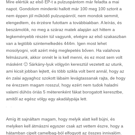
Mire elértük az első EP-t a pulzuspántom már feladta a mai
napot. Gondolom mindenki hallott már 100 meg 100 sztorit a
nem éppen jól működő pulzuspánról, nem mondok semmit,
elengedtem, és érzésre futottam a továbbiakban. A leírás, és
beszámolók, no meg a száraz matek alapján azt hittem a
legkeményebb részén túl vagyunk, elvégre az első szakaszban
van a legtöbb szintemelkedés 444m. Igen most lehet
mosolyogni, volt azért még meglepetés bőven. Ha valahova
felmászunk, akkor onnét le is kell menni, és ez most sem volt
másként 🙂 Sárkány-lyuk völgyön keresztül vezetett az utunk,
ami kicsit jobban lejtett, és több szikla volt bent annál, hogy az
én zalai agyaghoz szokott lábaim levágtassanak rajta, de hogy
ne érezzem magam rosszul, hogy ezért nem tudok haladni
valami dühös óriás 5 méterenként fákat borogatott keresztbe,
amitől az egész völgy egy akadálypája lett.
Amíg itt sajnáltam magam, hogy melyik alatt kell bújni, és
melyiken kell átmászni egyszer csak azt vettem észre, hogy a
hátamban cipelt camelbag-ból elfogyott az összes innivalóm.