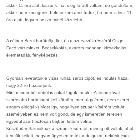
akkor 11 óra alatt leszünk. hát elég fáradt voltam, de gondoltam,
akkor nem kocogunk, beleteszem amit tudok, ha nem is lesz 11
óra alatt, legyen hozzá minél közelebb.
A célban Barni barátnője Ildi, és a szervezők részéről Csige
Fecó várt minket. Becsekkolás, akarom mondani kicsekkolás,
éremátadás, fényképezés.
Gyorsan levetettük a vizes ruhát, sáros cipőt, és indulás haza,
hogy 22-re hazaérjünk.
Mint mindenből ebből is sokat fogok tanulni. A technikával
szorosabb barátságot kell kötnöm, mert úgy érem, nem szeret
engem eléggé:-) Most így, hogy ilyen szuper kísérőm volt Ati
személyében ez nem volt gond, de egy ismeretlen terepen
egyedül azért biztosan bajban lettem volna.
Köszönöm Barniéknak a szuper kíséretet, mindig ott voltak, ahol
lenniük kellett, nagyon ügyesen tették a dolgukat, nekünk csak