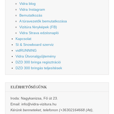
Vidra blog
Vidra Instagram
Bemutatkozás
A túravezetők bemutatkozása
Vizitúra fényképek (FB)
Vidra Strava edzésnapló
Kapcsolat
Sí & Snowboard szerviz
vidRUNNING
Vidra Útvonalgyűjtemény
DZD 300 bringa regisztráció
DZD 300 bringás teljesítések
ELÉRHETŐSÉGÜNK
Iroda: Nagykanizsa, Fő út 23.
Email: info@vidra-vizitura.hu
Kérünk benneteket, telefonon (+36302164668 (Ati),