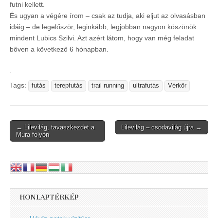
futni kellett.
És ugyan a végére írom – csak az tudja, aki eljut az olvasásban
idáig – de legelőször, leginkább, legjobban nagyon köszönök
mindent Lubics Szilvi. Azt azért látom, hogy van még feladat
bőven a következő 6 hónapban.
Tags:
futás
terepfutás
trail running
ultrafutás
Vérkör
Post
← Lilevilág, tavaszkezdet a
Lilevilág – csodavilág újra →
Mura folyón
navigation
HONLAPTÉRKÉP