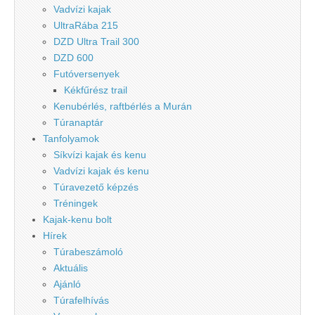
Vadvízi kajak
UltraRába 215
DZD Ultra Trail 300
DZD 600
Futóversenyek
Kékfűrész trail
Kenubérlés, raftbérlés a Murán
Túranaptár
Tanfolyamok
Síkvízi kajak és kenu
Vadvízi kajak és kenu
Túravezető képzés
Tréningek
Kajak-kenu bolt
Hírek
Túrabeszámoló
Aktuális
Ajánló
Túrafelhívás