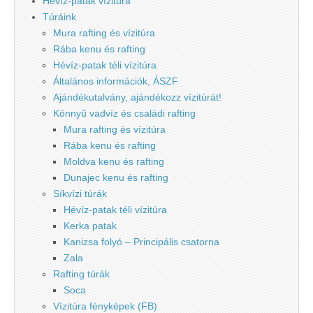
Hévíz-patak vízitúra
Túráink
Mura rafting és vízitúra
Rába kenu és rafting
Hévíz-patak téli vízitúra
Általános információk, ÁSZF
Ajándékutalvány, ajándékozz vízitúrát!
Könnyű vadvíz és családi rafting
Mura rafting és vízitúra
Rába kenu és rafting
Moldva kenu és rafting
Dunajec kenu és rafting
Síkvízi túrák
Hévíz-patak téli vízitúra
Kerka patak
Kanizsa folyó – Principális csatorna
Zala
Rafting túrák
Soca
Vízitúra fényképek (FB)