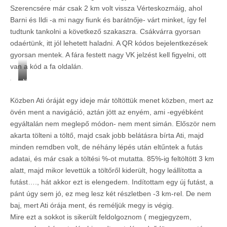
Szerencsére már csak 2 km volt vissza Vérteskozmáig, ahol
Barni és Ildi -a mi nagy fiunk és barátnője- várt minket, így fel
tudtunk tankolni a következő szakaszra. Csákvárra gyorsan
odaértünk, itt jól lehetett haladni. A QR kódos bejelentkezések
gyorsan mentek. A fára festett nagy VK jelzést kell figyelni, ott
van a kód a fa oldalán.
N
y
Közben Ati óráját egy ideje már töltöttük menet közben, mert az
ú
j
övén ment a navigáció, aztán jött az enyém, ami -egyébként
t
egyáltalán nem meglepő módon- nem ment simán. Először nem
á
akarta tölteni a töltő, majd csak jobb belátásra bírta Ati, majd
s
s
minden remdben volt, de néhány lépés után eltűntek a futás
a
adatai, és már csak a töltési %-ot mutatta. 85%-ig feltöltött 3 km
l
alatt, majd mikor levettük a töltőről kiderült, hogy leállította a
e
futást…., hát akkor ezt is elengedem. Indítottam egy új futást, a
g
y
pánt úgy sem jó, ez meg lesz két részletben -3 km-rel. De nem
b
baj, mert Ati órája ment, és reméljük megy is végig.
e
Mire ezt a sokkot is sikerült feldolgoznom ( megjegyzem,
k