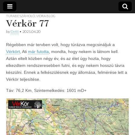
TÚRABESZÁMOLÓ
,
VIDRA BLOG
Vérkör 77
Vidra
… vízitúra
szervezés,
by
Detti
•
2021.04.20
vadvíz,
Vízitúra
kajakoktatás,
kajak-kenu
Régebben már tervben volt, hogy túrázva megcsináljuk a
bolt,
Vérkört
, Ati
már futotta
, mondta, hogy nekem is látnom kell.
vidraságok…
Aztán eltelt közben négy év, és az élet úgy hozta, hogy
elkezdtem rendszeresebben futni, és egy nekem hosszú távra
készülni. Ennek a felkészülésnek egy állomása, felmérése lett a
Vérkör teljesítése.
Táv: 76,2 Km, Szintemelkedés: 1601 mD+