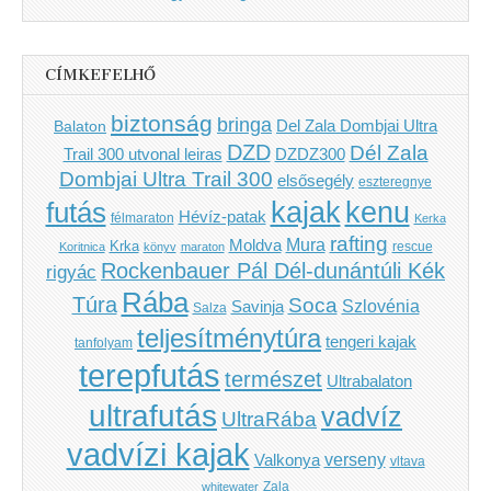
CÍMKEFELHŐ
biztonság
bringa
Del Zala Dombjai Ultra
Balaton
DZD
Dél Zala
Trail 300 utvonal leiras
DZDZ300
Dombjai Ultra Trail 300
elsősegély
eszteregnye
kenu
futás
kajak
Hévíz-patak
félmaraton
Kerka
rafting
Mura
Moldva
Krka
Koritnica
könyv
maraton
rescue
Rockenbauer Pál Dél-dunántúli Kék
rigyác
Rába
Túra
Soca
Szlovénia
Savinja
Salza
teljesítménytúra
tengeri kajak
tanfolyam
terepfutás
természet
Ultrabalaton
ultrafutás
vadvíz
UltraRába
vadvízi kajak
verseny
Valkonya
vltava
Zala
whitewater