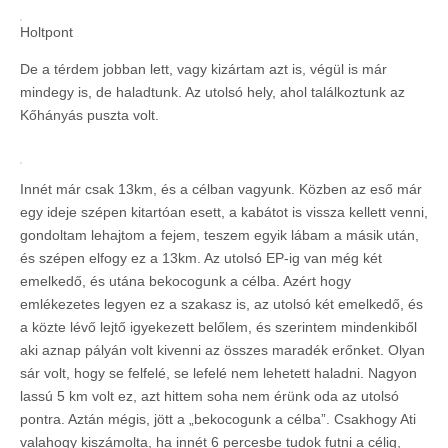
Holtpont
De a térdem jobban lett, vagy kizártam azt is, végül is már
mindegy is, de haladtunk. Az utolsó hely, ahol találkoztunk az
Kőhányás puszta volt.
Innét már csak 13km, és a célban vagyunk. Közben az eső már
egy ideje szépen kitartóan esett, a kabátot is vissza kellett venni,
gondoltam lehajtom a fejem, teszem egyik lábam a másik után,
és szépen elfogy ez a 13km. Az utolsó EP-ig van még két
emelkedő, és utána bekocogunk a célba. Azért hogy
emlékezetes legyen ez a szakasz is, az utolsó két emelkedő, és
a közte lévő lejtő igyekezett belőlem, és szerintem mindenkiből
aki aznap pályán volt kivenni az összes maradék erőnket. Olyan
sár volt, hogy se felfelé, se lefelé nem lehetett haladni. Nagyon
lassú 5 km volt ez, azt hittem soha nem érünk oda az utolsó
pontra. Aztán mégis, jött a „bekocogunk a célba”. Csakhogy Ati
valahogy kiszámolta, ha innét 6 percesbe tudok futni a célig,