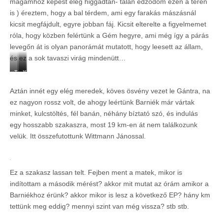
ö
magamhoz képest elég higgadtan- talán edződöm ezen a téren
t
is ) éreztem, hogy a bal térdem, ami egy farakás mászásnál
ö
kicsit megfájdult, egyre jobban fáj. Kicsit elterelte a figyelmemet
t
róla, hogy közben felértünk a Gém hegyre, ami még így a párás
t
k
levegőn át is olyan panorámát mutatott, hogy leesett az állam,
ó
és ez a sok tavaszi virág mindenütt…
d
o
T
T
K
l
a
a
ó
v
Aztán innét egy elég meredek, köves ösvény vezet le Gántra, na
v
v
n
a
a
a
y
ez nagyon rossz volt, de ahogy leértünk Barniék már vártak
s
s
s
a
minket, kulcstöltés, fél banán, néhány bíztató szó, és indulás
á
z
z
v
egy hosszabb szakaszra, most 19 km-en át nem találkozunk
s
i
i
i
h
k
c
velük. Itt összefutottunk Wittmann Jánossal.
é
a
s
r
n
o
i
k
r
c
a
g
Ez a szakasz lassan telt. Fejben ment a matek, mikor is
s
l
ó
indítottam a második mérést? akkor mit mutat az órám amikor a
i
Barniékhoz érünk? akkor mikor is lesz a következő EP? hány km
n
tettünk meg eddig? mennyi szint van még vissza? stb stb.