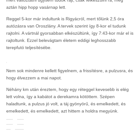
aztán hipp hopp vasárnap lett.
Reggel 5-kor már indultunk is Rigyácról, mert tőlünk 2,5 óra
autózásra van Oroszlány. A tervek szerint így 8-kor el tudunk
rajtolni. A vártnál gyorsabban elkészültünk, így 7:43-kor már el is
rajtoltunk. Ezzel belevágtam életem eddigi leghosszabb
terepfutó teljesítésébe.
Nem sok mindenre kellett figyelnem, a frissítésre, a pulzusra, és
hogy élvezzem a mai napot.
Néhány km után éreztem, hogy egy réteggel kevesebb is elég
lett volna, így a kabátot a derekamra kötöttem. Szépen
haladtunk, a pulzus jó volt, a táj gyönyörű, és emelkedett, és
emelkedett, és emelkedett, azt hittem a holdra megyünk.