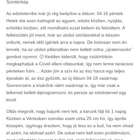
Szinttérkép
Az edzéstervbe már jó rég beépítve a dátum: 04.16 péntek.
Hetek óta ezen kattogott az agyam, edzés közben, nyújtás,
erősítés közben, sőt mondhatni ezzel keltem és feküdtem. A
felkészülés jól ment, már az utolsó simításokkal is készen
voltunk, remek időt ígértek arra a napra. De biztosan nem én
lennék, ha az utolsó pillanatban nem kellett volna „újratervezés”
gombot nyomni. 🙂 Kedden kiderült, hogy csütörtökön
megkaphatjuk a Covid elleni oltásunkat, így nem lenne tanácsos
pénteken futni…. Aztán jön a szív és az ész harca egy teljes
éjszakán át, az ész győzött, az új dátum 04.18 vasárnap.
Szerencsére a kísérőnk ráért vasárnap is, így már csak a
lelkemet kellett átprogramozni, és persze az edzéstervet egy
kicsit.
Oltás megvolt, nagy bajunk nem lett, a karunk fájt kb 1 napig.
Közben a Vértesben szerdán esett cirka 25 cm hó, így április
közepén, úgyhogy éreztem, hogy jó lesz ez a buli, ha nem olvad
el azért, ha elolvad azért. De sokat nem kell ezen problémázni,
mert változtatni úgysem tudok rajt, csak felkészülni rá, meg