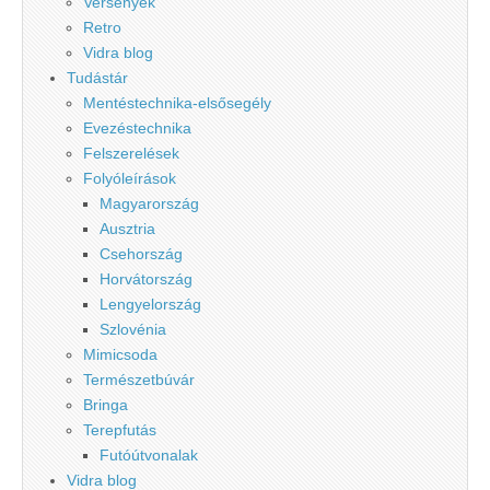
Versenyek
Retro
Vidra blog
Tudástár
Mentéstechnika-elsősegély
Evezéstechnika
Felszerelések
Folyóleírások
Magyarország
Ausztria
Csehország
Horvátország
Lengyelország
Szlovénia
Mimicsoda
Természetbúvár
Bringa
Terepfutás
Futóútvonalak
Vidra blog