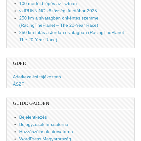
100 mérföld lépés az Isztrián
vidRUNNING közösségi futótábor 2025.
250 km a sivatagban önkéntes szemmel
(RacingThePlanet – The 20-Year Race)
250 km futás a Jordán sivatagban (RacingThePlanet –
The 20-Year Race)
GDPR
Adatkezelési tájékoztató.
ÁSZF
GUIDE GARDEN
Bejelentkezés
Bejegyzések hírcsatorna
Hozzászólások hírcsatorna
WordPress Magyarország