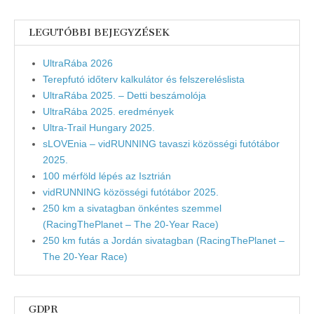
LEGUTÓBBI BEJEGYZÉSEK
UltraRába 2026
Terepfutó időterv kalkulátor és felszereléslista
UltraRába 2025. – Detti beszámolója
UltraRába 2025. eredmények
Ultra-Trail Hungary 2025.
sLOVEnia – vidRUNNING tavaszi közösségi futótábor
2025.
100 mérföld lépés az Isztrián
vidRUNNING közösségi futótábor 2025.
250 km a sivatagban önkéntes szemmel
(RacingThePlanet – The 20-Year Race)
250 km futás a Jordán sivatagban (RacingThePlanet –
The 20-Year Race)
GDPR