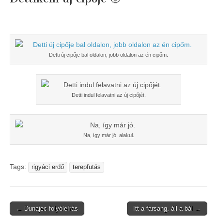
Detti új cipője bal oldalon, jobb oldalon az én cipőm.
Detti indul felavatni az új cipőjét.
Na, így már jó, alakul.
Tags:
rigyáci erdő
terepfutás
Post
← Dunajec folyóleírás
Itt a farsang, áll a bál →