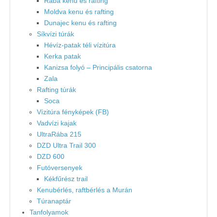
Rába kenu és rafting
Moldva kenu és rafting
Dunajec kenu és rafting
Síkvízi túrák
Hévíz-patak téli vízitúra
Kerka patak
Kanizsa folyó – Principális csatorna
Zala
Rafting túrák
Soca
Vízitúra fényképek (FB)
Vadvízi kajak
UltraRába 215
DZD Ultra Trail 300
DZD 600
Futóversenyek
Kékfűrész trail
Kenubérlés, raftbérlés a Murán
Túranaptár
Tanfolyamok