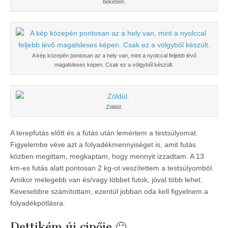
békében.
A kép közepén pontosan az a hely van, mint a nyolccal feljebb lévő
magalsleses képen. Csak ez a völgyből készült.
Zöldül.
A terepfutás előtt és a futás után lemértem a testsúlyomat.
Figyelembe véve azt a folyadékmennyiséget is, amit futás
közben megittam, megkaptam, hogy mennyit izzadtam. A 13
km-es futás alatt pontosan 2 kg-ot veszítettem a testsúlyomból.
Amikor melegebb van és/vagy többet futok, jóval több lehet.
Kevesebbre számítottam, ezentúl jobban oda kell figyelnem a
folyadékpótlásra.
Dettikém új cipője 🙂