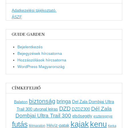
Adatkezelési tájékoztató.
ÁSZF
GUIDE GARDEN
Bejelentkezés
Bejegyzések hírcsatorna
Hozzászólások hírcsatorna
WordPress Magyarország
CÍMKEFELHŐ
biztonság
bringa
Del Zala Dombjai Ultra
Balaton
DZD
Dél Zala
Trail 300 utvonal leiras
DZDZ300
Dombjai Ultra Trail 300
elsősegély
eszteregnye
kenu
futás
kajak
Hévíz-patak
félmaraton
Kerka