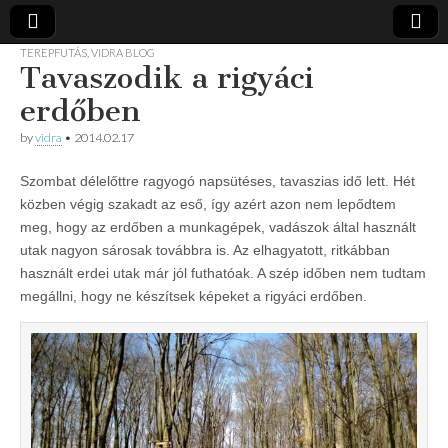
TEREPFUTÁS
,
VIDRA BLOG
Tavaszodik a rigyáci
Vidra
… vízitúra
szervezés,
erdőben
vadvíz,
Vízitúra
kajakoktatás,
by
vidra
•
2014.02.17
kajak-kenu
bolt,
vidraságok…
Szombat délelőttre ragyogó napsütéses, tavaszias idő lett. Hét
közben végig szakadt az eső, így azért azon nem lepődtem
meg, hogy az erdőben a munkagépek, vadászok által használt
utak nagyon sárosak továbbra is. Az elhagyatott, ritkábban
használt erdei utak már jól futhatóak. A szép időben nem tudtam
megállni, hogy ne készítsek képeket a rigyáci erdőben.