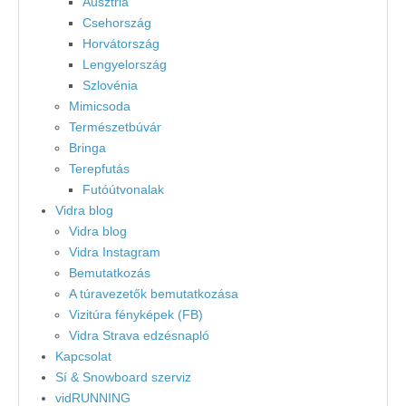
Ausztria
Csehország
Horvátország
Lengyelország
Szlovénia
Mimicsoda
Természetbúvár
Bringa
Terepfutás
Futóútvonalak
Vidra blog
Vidra blog
Vidra Instagram
Bemutatkozás
A túravezetők bemutatkozása
Vizitúra fényképek (FB)
Vidra Strava edzésnapló
Kapcsolat
Sí & Snowboard szerviz
vidRUNNING