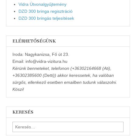
Vidra Útvonalgyűjtemény
DZD 300 bringa regisztráció
DZD 300 bringás teljesítések
ELÉRHETŐSÉGÜNK
Iroda: Nagykanizsa, Fő út 23.
Email: info@vidra-vizitura.hu
Kérünk benneteket, telefonon (+36302164668 (Ati),
+36302385600 (Detti)) akkor keressetek, ha valóban
sürgős, ellenkező esetben emailben tudunk válaszolni.
Köszi!
KERESÉS
Keresés: