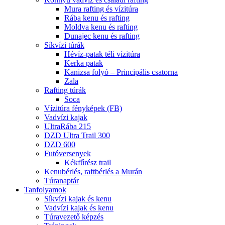
Mura rafting és vízitúra
Rába kenu és rafting
Moldva kenu és rafting
Dunajec kenu és rafting
Síkvízi túrák
Hévíz-patak téli vízitúra
Kerka patak
Kanizsa folyó – Principális csatorna
Zala
Rafting túrák
Soca
Vízitúra fényképek (FB)
Vadvízi kajak
UltraRába 215
DZD Ultra Trail 300
DZD 600
Futóversenyek
Kékfűrész trail
Kenubérlés, raftbérlés a Murán
Túranaptár
Tanfolyamok
Síkvízi kajak és kenu
Vadvízi kajak és kenu
Túravezető képzés