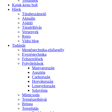
Tréningek
Kajak-kenu bolt
Hírek
Túrabeszámoló
Aktuális
Ajánló
Túrafelhívás
Versenyek
Retro
Vidra blog
Tudástár
Mentéstechnika-elsősegély
Evezéstechnika
Felszerelések
Folyóleírások
Magyarország
Ausztria
Csehország
Horvátország
Lengyelország
Szlovénia
Mimicsoda
Természetbúvár
Bringa
Terepfutás