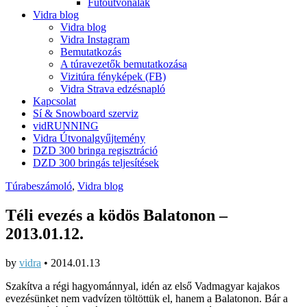
Futóútvonalak
Vidra blog
Vidra blog
Vidra Instagram
Bemutatkozás
A túravezetők bemutatkozása
Vizitúra fényképek (FB)
Vidra Strava edzésnapló
Kapcsolat
Sí & Snowboard szerviz
vidRUNNING
Vidra Útvonalgyűjtemény
DZD 300 bringa regisztráció
DZD 300 bringás teljesítések
Túrabeszámoló
,
Vidra blog
Téli evezés a ködös Balatonon –
2013.01.12.
by
vidra
•
2014.01.13
Szakítva a régi hagyománnyal, idén az első Vadmagyar kajakos
evezésünket nem vadvízen töltöttük el, hanem a Balatonon. Bár a