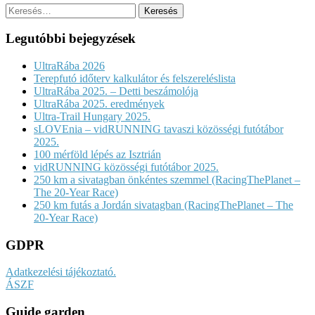
Keresés:
Legutóbbi bejegyzések
UltraRába 2026
Terepfutó időterv kalkulátor és felszereléslista
UltraRába 2025. – Detti beszámolója
UltraRába 2025. eredmények
Ultra-Trail Hungary 2025.
sLOVEnia – vidRUNNING tavaszi közösségi futótábor
2025.
100 mérföld lépés az Isztrián
vidRUNNING közösségi futótábor 2025.
250 km a sivatagban önkéntes szemmel (RacingThePlanet –
The 20-Year Race)
250 km futás a Jordán sivatagban (RacingThePlanet – The
20-Year Race)
GDPR
Adatkezelési tájékoztató.
ÁSZF
Guide garden