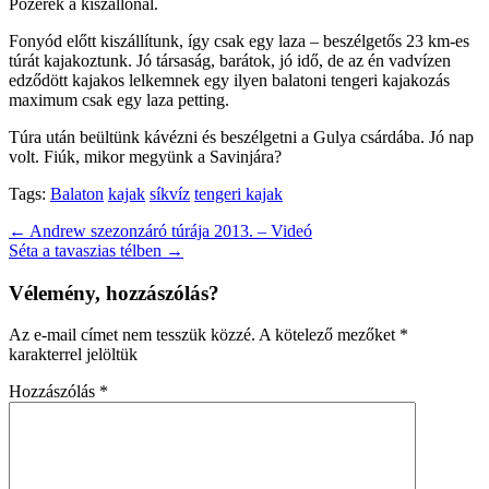
Pózerek a kiszállónál.
Fonyód előtt kiszállítunk, így csak egy laza – beszélgetős 23 km-es
túrát kajakoztunk. Jó társaság, barátok, jó idő, de az én vadvízen
edződött kajakos lelkemnek egy ilyen balatoni tengeri kajakozás
maximum csak egy laza petting.
Túra után beültünk kávézni és beszélgetni a Gulya csárdába. Jó nap
volt. Fiúk, mikor megyünk a Savinjára?
Tags:
Balaton
kajak
síkvíz
tengeri kajak
Post
← Andrew szezonzáró túrája 2013. – Videó
Séta a tavaszias télben →
navigation
Vélemény, hozzászólás?
Az e-mail címet nem tesszük közzé.
A kötelező mezőket
*
karakterrel jelöltük
Hozzászólás
*