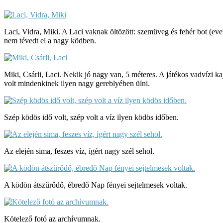
Laci, Vidra, Miki. A Laci vaknak öltözött: szemüveg és fehér bot (eve
nem tévedt el a nagy ködben.
Miki, Csárli, Laci. Nekik jó nagy van, 5 méteres. A játékos vadvízi k
volt mindenkinek ilyen nagy gereblyében ülni.
Szép ködös idő volt, szép volt a víz ilyen ködös időben.
Az elején sima, feszes víz, ígért nagy szél sehol.
A ködön átszűrődő, ébredő Nap fényei sejtelmesek voltak.
Kötelező fotó az archívumnak.