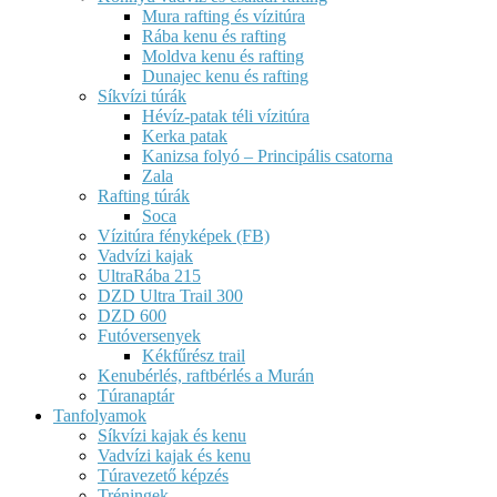
Mura rafting és vízitúra
Rába kenu és rafting
Moldva kenu és rafting
Dunajec kenu és rafting
Síkvízi túrák
Hévíz-patak téli vízitúra
Kerka patak
Kanizsa folyó – Principális csatorna
Zala
Rafting túrák
Soca
Vízitúra fényképek (FB)
Vadvízi kajak
UltraRába 215
DZD Ultra Trail 300
DZD 600
Futóversenyek
Kékfűrész trail
Kenubérlés, raftbérlés a Murán
Túranaptár
Tanfolyamok
Síkvízi kajak és kenu
Vadvízi kajak és kenu
Túravezető képzés
Tréningek