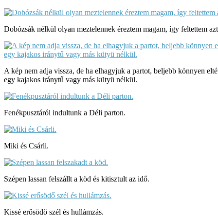
Dobózsák nélkül olyan meztelennek éreztem magam, így feltettem azt 
A kép nem adja vissza, de ha elhagyjuk a partot, beljebb könnyen elté
egy kajakos iránytű vagy más kütyü nélkül.
Fenékpusztáról indultunk a Déli parton.
Miki és Csárli.
Szépen lassan felszállt a köd és kitisztult az idő.
Kissé erősödő szél és hullámzás.