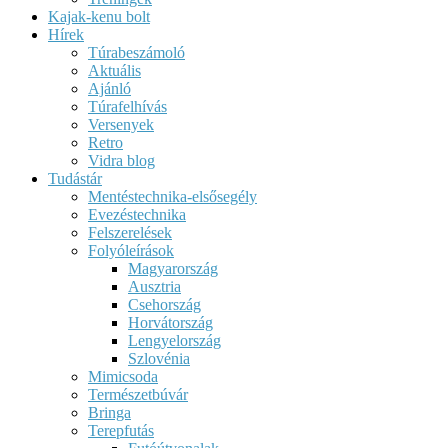
Kajak-kenu bolt
Hírek
Túrabeszámoló
Aktuális
Ajánló
Túrafelhívás
Versenyek
Retro
Vidra blog
Tudástár
Mentéstechnika-elsősegély
Evezéstechnika
Felszerelések
Folyóleírások
Magyarország
Ausztria
Csehország
Horvátország
Lengyelország
Szlovénia
Mimicsoda
Természetbúvár
Bringa
Terepfutás