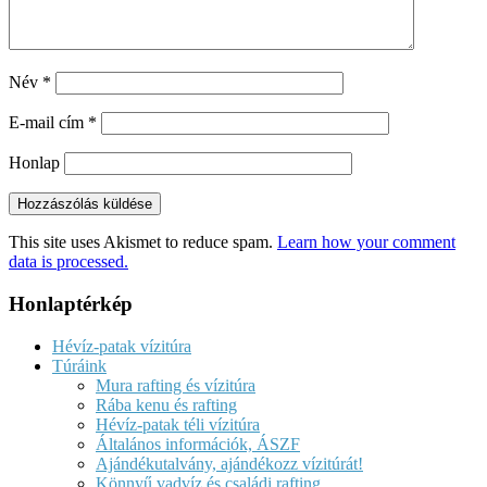
Név
*
E-mail cím
*
Honlap
This site uses Akismet to reduce spam.
Learn how your comment
data is processed.
Honlaptérkép
Hévíz-patak vízitúra
Túráink
Mura rafting és vízitúra
Rába kenu és rafting
Hévíz-patak téli vízitúra
Általános információk, ÁSZF
Ajándékutalvány, ajándékozz vízitúrát!
Könnyű vadvíz és családi rafting