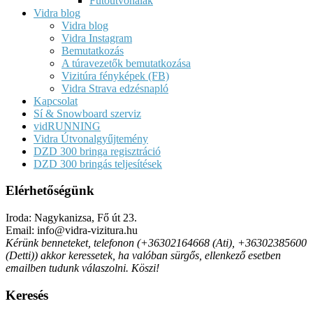
Futóútvonalak
Vidra blog
Vidra blog
Vidra Instagram
Bemutatkozás
A túravezetők bemutatkozása
Vizitúra fényképek (FB)
Vidra Strava edzésnapló
Kapcsolat
Sí & Snowboard szerviz
vidRUNNING
Vidra Útvonalgyűjtemény
DZD 300 bringa regisztráció
DZD 300 bringás teljesítések
Elérhetőségünk
Iroda: Nagykanizsa, Fő út 23.
Email: info@vidra-vizitura.hu
Kérünk benneteket, telefonon (+36302164668 (Ati), +36302385600
(Detti)) akkor keressetek, ha valóban sürgős, ellenkező esetben
emailben tudunk válaszolni. Köszi!
Keresés