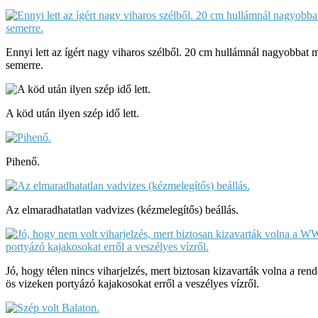
Ennyi lett az ígért nagy viharos szélből. 20 cm hullámnál nagyobbat 
semerre.
A köd után ilyen szép idő lett.
Pihenő.
Az elmaradhatatlan vadvizes (kézmelegítős) beállás.
Jó, hogy télen nincs viharjelzés, mert biztosan kizavarták volna a r
ös vizeken portyázó kajakosokat erről a veszélyes vízről.