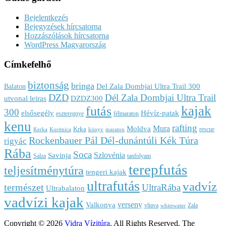
Bejelentkezés
Bejegyzések hírcsatorna
Hozzászólások hírcsatorna
WordPress Magyarország
Címkefelhő
biztonság
bringa
Del Zala Dombjai Ultra Trail 300
Balaton
DZD
Dél Zala Dombjai Ultra Trail
utvonal leiras
DZDZ300
kajak
futás
300
elsősegély
Hévíz-patak
eszteregnye
félmaraton
kenu
rafting
Mura
Moldva
Krka
rescue
Kerka
Koritnica
könyv
maraton
Rockenbauer Pál Dél-dunántúli Kék Túra
rigyác
Rába
Soca
Szlovénia
Savinja
Salza
tanfolyam
terepfutás
teljesítménytúra
tengeri kajak
ultrafutás
vadvíz
természet
UltraRába
Ultrabalaton
vadvízi kajak
verseny
Valkonya
vltava
Zala
whitewater
Copyright © 2026
Vidra Vízitúra
. All Rights Reserved.
The