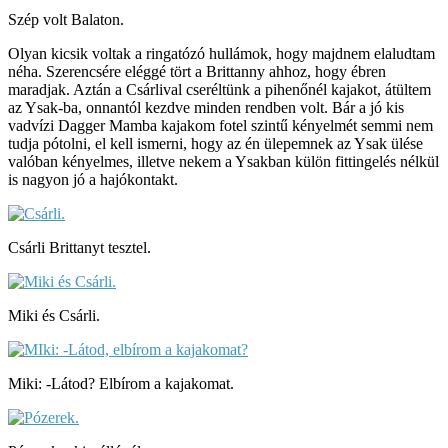
Szép volt Balaton.
Olyan kicsik voltak a ringatózó hullámok, hogy majdnem elaludtam
néha. Szerencsére eléggé tört a Brittanny ahhoz, hogy ébren
maradjak. Aztán a Csárlival cseréltünk a pihenőnél kajakot, átültem
az Ysak-ba, onnantól kezdve minden rendben volt. Bár a jó kis
vadvízi Dagger Mamba kajakom fotel szintű kényelmét semmi nem
tudja pótolni, el kell ismerni, hogy az én ülepemnek az Ysak ülése
valóban kényelmes, illetve nekem a Ysakban külön fittingelés nélkül
is nagyon jó a hajókontakt.
Csárli Brittanyt tesztel.
Miki és Csárli.
Miki: -Látod? Elbírom a kajakomat.