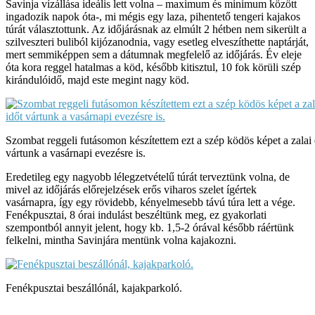
Savinja vízállása ideális lett volna – maximum és minimum között
ingadozik napok óta-, mi mégis egy laza, pihentető tengeri kajakos
túrát választottunk. Az időjárásnak az elmúlt 2 hétben nem sikerült a
szilveszteri buliból kijózanodnia, vagy esetleg elveszíthette naptárját,
mert semmiképpen sem a dátumnak megfelelő az időjárás. Év eleje
óta kora reggel hatalmas a köd, később kitisztul, 10 fok körüli szép
kirándulóidő, majd este megint nagy köd.
Szombat reggeli futásomon készítettem ezt a szép ködös képet a zalai 
vártunk a vasárnapi evezésre is.
Eredetileg egy nagyobb lélegzetvételű túrát terveztünk volna, de
mivel az időjárás előrejelzések erős viharos szelet ígértek
vasárnapra, így egy rövidebb, kényelmesebb távú túra lett a vége.
Fenékpusztai, 8 órai indulást beszéltünk meg, ez gyakorlati
szempontból annyit jelent, hogy kb. 1,5-2 órával később ráértünk
felkelni, mintha Savinjára mentünk volna kajakozni.
Fenékpusztai beszállónál, kajakparkoló.