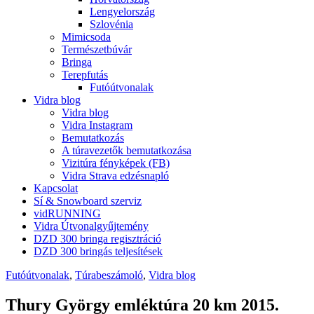
Lengyelország
Szlovénia
Mimicsoda
Természetbúvár
Bringa
Terepfutás
Futóútvonalak
Vidra blog
Vidra blog
Vidra Instagram
Bemutatkozás
A túravezetők bemutatkozása
Vizitúra fényképek (FB)
Vidra Strava edzésnapló
Kapcsolat
Sí & Snowboard szerviz
vidRUNNING
Vidra Útvonalgyűjtemény
DZD 300 bringa regisztráció
DZD 300 bringás teljesítések
Futóútvonalak
,
Túrabeszámoló
,
Vidra blog
Thury György emléktúra 20 km 2015.