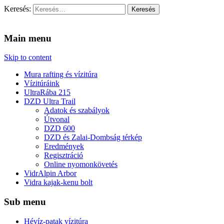
Keresés:
Vidra Vízitúra
… vízitúra szervezés, vadvíz, kajakoktatás, kajak-kenu bolt, vidras
Main menu
Skip to content
Mura rafting és vízitúra
Vízitúráink
UltraRába 215
DZD Ultra Trail
Adatok és szabályok
Útvonal
DZD 600
DZD és Zalai-Dombság térkép
Eredmények
Regisztráció
Online nyomonkövetés
VidrAlpin Arbor
Vidra kajak-kenu bolt
Sub menu
Hévíz-patak vízitúra