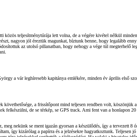
ti közös teljesítménytúrája lett volna, de a végére kivétel nélkül minden
részt, nagyon jól éreztük magunkat, bíztunk benne, hogy legalább ennyir
módosítottuk az utolsó pillanatban, hogy nehogy a vége túl megterhelő l
ani.
 György a vár leghíresebb kapitánya emlékére, minden év április első 
lések követhetősége, a frissítőpont mind teljesen rendben volt, köszönjü
etek felkészülni, de se térkép, se GPS track. Ami fent van a honlapon 2
, meg nekünk se ment igazán gyorsan a készülődés, így a tervezett 8 órai
ltam, így kizárólag a papírra és a jelzésekre hagyatkoztunk. Teljesen jó
ury túra jelzésekkel segítették a tájékozódást. Ha valaki a hivatalos időp