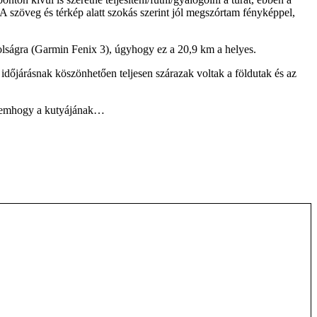
A szöveg és térkép alatt szokás szerint jól megszórtam fényképpel,
volságra (Garmin Fenix 3), úgyhogy ez a 20,9 km a helyes.
s időjárásnak köszönhetően teljesen szárazak voltak a földutak és az
ó, nemhogy a kutyájának…