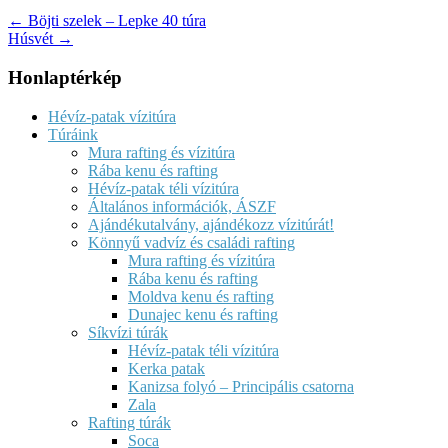
← Böjti szelek – Lepke 40 túra
Húsvét →
Honlaptérkép
Hévíz-patak vízitúra
Túráink
Mura rafting és vízitúra
Rába kenu és rafting
Hévíz-patak téli vízitúra
Általános információk, ÁSZF
Ajándékutalvány, ajándékozz vízitúrát!
Könnyű vadvíz és családi rafting
Mura rafting és vízitúra
Rába kenu és rafting
Moldva kenu és rafting
Dunajec kenu és rafting
Síkvízi túrák
Hévíz-patak téli vízitúra
Kerka patak
Kanizsa folyó – Principális csatorna
Zala
Rafting túrák
Soca