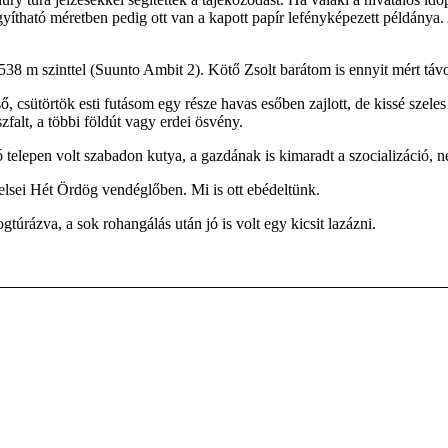
yítható méretben pedig ott van a kapott papír lefényképezett példánya. 
 538 m szinttel (Suunto Ambit 2). Kötő Zsolt barátom is ennyit mért tá
ő, csütörtök esti futásom egy része havas esőben zajlott, de kissé szele
zfalt, a többi földút vagy erdei ösvény.
lló telepen volt szabadon kutya, a gazdának is kimaradt a szocializáci
elsei Hét Ördög vendéglőben. Mi is ott ebédeltünk.
túrázva, a sok rohangálás után jó is volt egy kicsit lazázni.