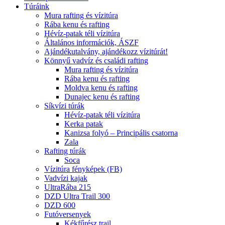
Túráink
Mura rafting és vízitúra
Rába kenu és rafting
Hévíz-patak téli vízitúra
Általános információk, ÁSZF
Ajándékutalvány, ajándékozz vízitúrát!
Könnyű vadvíz és családi rafting
Mura rafting és vízitúra
Rába kenu és rafting
Moldva kenu és rafting
Dunajec kenu és rafting
Síkvízi túrák
Hévíz-patak téli vízitúra
Kerka patak
Kanizsa folyó – Principális csatorna
Zala
Rafting túrák
Soca
Vízitúra fényképek (FB)
Vadvízi kajak
UltraRába 215
DZD Ultra Trail 300
DZD 600
Futóversenyek
Kékfűrész trail