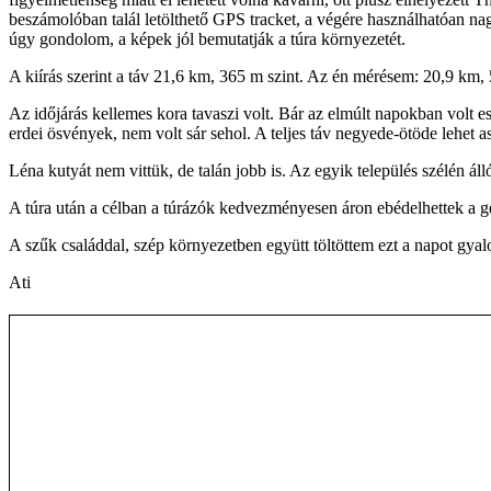
beszámolóban talál letölthető GPS tracket, a végére használhatóan nag
úgy gondolom, a képek jól bemutatják a túra környezetét.
A kiírás szerint a táv 21,6 km, 365 m szint. Az én mérésem: 20,9 km,
Az időjárás kellemes kora tavaszi volt. Bár az elmúlt napokban volt es
erdei ösvények, nem volt sár sehol. A teljes táv negyede-ötöde lehet as
Léna kutyát nem vittük, de talán jobb is. Az egyik település szélén á
A túra után a célban a túrázók kedvezményesen áron ebédelhettek a g
A szűk családdal, szép környezetben együtt töltöttem ezt a napot gyalog
Ati