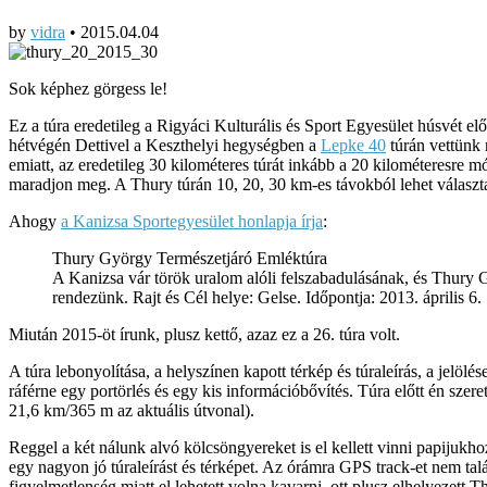
by
vidra
•
2015.04.04
Sok képhez görgess le!
Ez a túra eredetileg a Rigyáci Kulturális és Sport Egyesület húsvét előt
hétvégén Dettivel a Keszthelyi hegységben a
Lepke 40
túrán vettünk 
emiatt, az eredetileg 30 kilométeres túrát inkább a 20 kilométeresre 
maradjon meg. A Thury túrán 10, 20, 30 km-es távokból lehet választ
Ahogy
a Kanizsa Sportegyesület honlapja írja
:
Thury György Természetjáró Emléktúra
A Kanizsa vár török uralom alóli felszabadulásának, és Thury
rendezünk. Rajt és Cél helye: Gelse. Időpontja: 2013. április 6.
Miután 2015-öt írunk, plusz kettő, azaz ez a 26. túra volt.
A túra lebonyolítása, a helyszínen kapott térkép és túraleírás, a jelö
ráférne egy portörlés és egy kis információbővítés. Túra előtt én szer
21,6 km/365 m az aktuális útvonal).
Reggel a két nálunk alvó kölcsöngyereket is el kellett vinni papijukhoz
egy nagyon jó túraleírást és térképet. Az órámra GPS track-et nem talá
figyelmetlenség miatt el lehetett volna kavarni, ott plusz elhelyezett Th