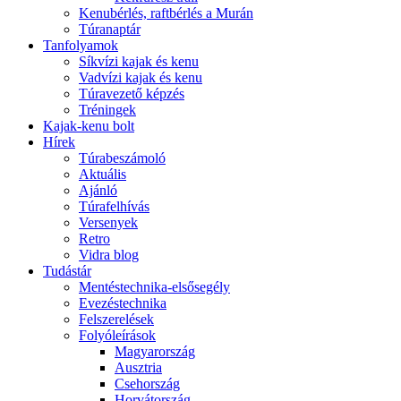
Kenubérlés, raftbérlés a Murán
Túranaptár
Tanfolyamok
Síkvízi kajak és kenu
Vadvízi kajak és kenu
Túravezető képzés
Tréningek
Kajak-kenu bolt
Hírek
Túrabeszámoló
Aktuális
Ajánló
Túrafelhívás
Versenyek
Retro
Vidra blog
Tudástár
Mentéstechnika-elsősegély
Evezéstechnika
Felszerelések
Folyóleírások
Magyarország
Ausztria
Csehország
Horvátország