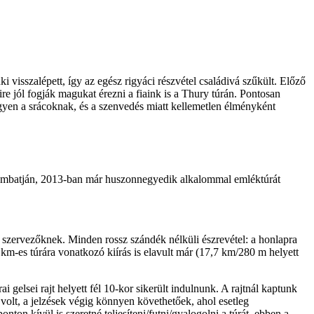
ki visszalépett, így az egész rigyáci részvétel családivá szűkült. Előző
e jól fogják magukat érezni a fiaink is a Thury túrán. Pontosan
egyen a srácoknak, és a szenvedés miatt kellemetlen élményként
szombatján, 2013-ban már huszonnegyedik alkalommal emléktúrát
k a szervezőknek. Minden rossz szándék nélküli észrevétel: a honlapra
0 km-es túrára vonatkozó kiírás is elavult már (17,7 km/280 m helyett
 gelsei rajt helyett fél 10-kor sikerült indulnunk. A rajtnál kaptunk
 volt, a jelzések végig könnyen követhetőek, ahol esetleg
onton kívül is szeretné teljesíteni/futni/gyalogolni a túrát, ebben a