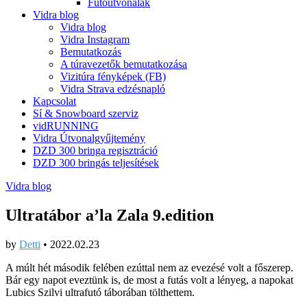
Futóútvonalak
Vidra blog
Vidra blog
Vidra Instagram
Bemutatkozás
A túravezetők bemutatkozása
Vizitúra fényképek (FB)
Vidra Strava edzésnapló
Kapcsolat
Sí & Snowboard szerviz
vidRUNNING
Vidra Útvonalgyűjtemény
DZD 300 bringa regisztráció
DZD 300 bringás teljesítések
Vidra blog
Ultratábor a’la Zala 9.edition
by
Detti
•
2022.02.23
A múlt hét második felében ezúttal nem az evezésé volt a főszerep.
Bár egy napot eveztünk is, de most a futás volt a lényeg, a napokat
Lubics Szilvi ultrafutó táborában tölthettem.