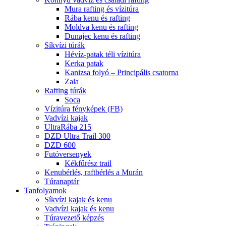
Mura rafting és vízitúra
Rába kenu és rafting
Moldva kenu és rafting
Dunajec kenu és rafting
Síkvízi túrák
Hévíz-patak téli vízitúra
Kerka patak
Kanizsa folyó – Principális csatorna
Zala
Rafting túrák
Soca
Vízitúra fényképek (FB)
Vadvízi kajak
UltraRába 215
DZD Ultra Trail 300
DZD 600
Futóversenyek
Kékfűrész trail
Kenubérlés, raftbérlés a Murán
Túranaptár
Tanfolyamok
Síkvízi kajak és kenu
Vadvízi kajak és kenu
Túravezető képzés