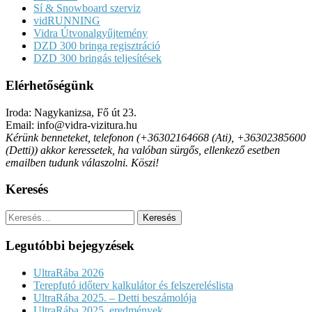
Sí & Snowboard szerviz
vidRUNNING
Vidra Útvonalgyűjtemény
DZD 300 bringa regisztráció
DZD 300 bringás teljesítések
Elérhetőségünk
Iroda: Nagykanizsa, Fő út 23.
Email: info@vidra-vizitura.hu
Kérünk benneteket, telefonon (+36302164668 (Ati), +36302385600
(Detti)) akkor keressetek, ha valóban sürgős, ellenkező esetben
emailben tudunk válaszolni. Köszi!
Keresés
Keresés:
Legutóbbi bejegyzések
UltraRába 2026
Terepfutó időterv kalkulátor és felszereléslista
UltraRába 2025. – Detti beszámolója
UltraRába 2025. eredmények