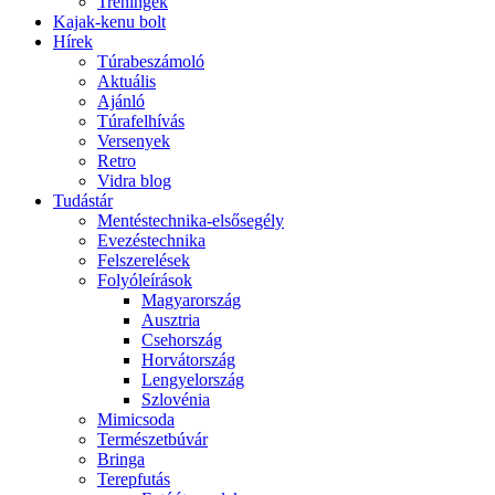
Tréningek
Kajak-kenu bolt
Hírek
Túrabeszámoló
Aktuális
Ajánló
Túrafelhívás
Versenyek
Retro
Vidra blog
Tudástár
Mentéstechnika-elsősegély
Evezéstechnika
Felszerelések
Folyóleírások
Magyarország
Ausztria
Csehország
Horvátország
Lengyelország
Szlovénia
Mimicsoda
Természetbúvár
Bringa
Terepfutás