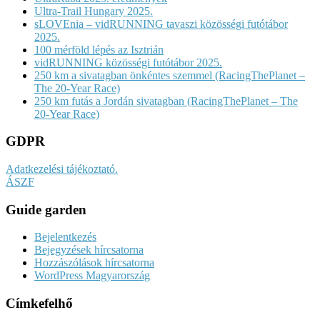
Ultra-Trail Hungary 2025.
sLOVEnia – vidRUNNING tavaszi közösségi futótábor
2025.
100 mérföld lépés az Isztrián
vidRUNNING közösségi futótábor 2025.
250 km a sivatagban önkéntes szemmel (RacingThePlanet –
The 20-Year Race)
250 km futás a Jordán sivatagban (RacingThePlanet – The
20-Year Race)
GDPR
Adatkezelési tájékoztató.
ÁSZF
Guide garden
Bejelentkezés
Bejegyzések hírcsatorna
Hozzászólások hírcsatorna
WordPress Magyarország
Címkefelhő