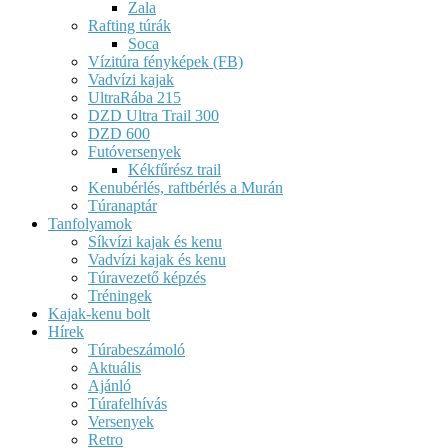
Zala
Rafting túrák
Soca
Vízitúra fényképek (FB)
Vadvízi kajak
UltraRába 215
DZD Ultra Trail 300
DZD 600
Futóversenyek
Kékfűrész trail
Kenubérlés, raftbérlés a Murán
Túranaptár
Tanfolyamok
Síkvízi kajak és kenu
Vadvízi kajak és kenu
Túravezető képzés
Tréningek
Kajak-kenu bolt
Hírek
Túrabeszámoló
Aktuális
Ajánló
Túrafelhívás
Versenyek
Retro