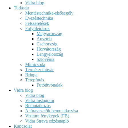
Vidra blog
Tudástár
Mentéstechnika-elsősegély
Evezéstechnika
Felszerelések
Folyóleírások
Magyarország
Ausztria
Csehország
Horvátország
Lengyelország
Szlovénia
Mimicsoda
Természetbúvár
Bringa
Terepfutás
Futóútvonalak
Vidra blog
Vidra blog
Vidra Instagram
Bemutatkozás
A túravezetők bemutatkozása
Vizitúra fényképek (FB)
Vidra Strava edzésnapló
Kapcsolat