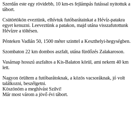
Szerdán este egy rövidebb, 10 km-es fejlámpás futással nyitottuk a
tábort.
Csütörtökön eveztünk, elhívtuk futóbarátainkat a Hévíz-patakra
egyet kenuzni. Leeveztünk a patakon, majd utána visszafutottunk
Hévízre a töltésen.
Pénteken Vadlán 50, 1500 méter szinttel a Keszthelyi-hegységben.
Szombaton 22 km dombos aszfalt, utána fürdőzés Zalakaroson.
Vasárnap hosszú aszfaltos a Kis-Balaton körül, ami nekem 40 km
lett.
Nagyon örültem a futóbarátoknak, a közös vacsoráknak, jó volt
találkozni, beszélgetni.
Köszönöm a meghívást Szilvi!
Már most várom a jövő évi tábort.