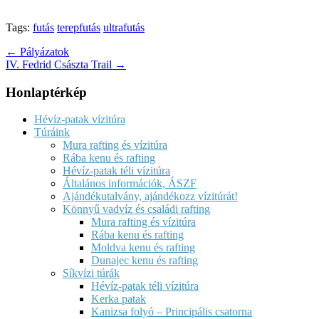
Tags:
futás
terepfutás
ultrafutás
Post
← Pályázatok
IV. Fedrid Császta Trail →
navigation
Honlaptérkép
Hévíz-patak vízitúra
Túráink
Mura rafting és vízitúra
Rába kenu és rafting
Hévíz-patak téli vízitúra
Általános információk, ÁSZF
Ajándékutalvány, ajándékozz vízitúrát!
Könnyű vadvíz és családi rafting
Mura rafting és vízitúra
Rába kenu és rafting
Moldva kenu és rafting
Dunajec kenu és rafting
Síkvízi túrák
Hévíz-patak téli vízitúra
Kerka patak
Kanizsa folyó – Principális csatorna