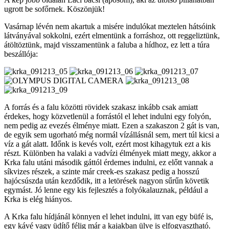
ugrott be sofőrnek. Köszönjük!
Vasárnap lévén nem akartuk a misére indulókat meztelen hátsóink
látványával sokkolni, ezért elmentünk a forráshoz, ott reggeliztünk,
átöltöztünk, majd visszamentünk a faluba a hídhoz, ez lett a túra
beszállója:
A forrás és a falu közötti rövidek szakasz inkább csak amiatt
érdekes, hogy közvetlenül a forrástól el lehet indulni egy folyón,
nem pedig az evezés élménye miatt. Ezen a szakaszon 2 gát is van,
de egyik sem ugorható még normál vízállásnál sem, mert túl kicsi a
víz a gát alatt. Időnk is kevés volt, ezért most kihagytuk ezt a kis
részt. Különben ha valaki a vadvízi élmények miatt megy, akkor a
Krka falu utáni második gáttól érdemes indulni, ez előtt vannak a
síkvizes részek, a szinte már creek-es szakasz pedig a hosszú
hajócsúszda után kezdődik, itt a letörések nagyon sűrűn követik
egymást. Jó lenne egy kis fejlesztés a folyókalauznak, például a
Krka is elég hiányos.
A Krka falu hídjánál könnyen el lehet indulni, itt van egy büfé is,
egy kávé vagy üdítő félig már a kajakban ülve is elfogyasztható.