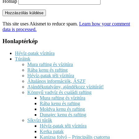
Honlap
This site uses Akismet to reduce spam.
Learn how your comment
data is processed.
Honlaptérkép
Hévíz-patak vízitúra
Túráink
Mura rafting és vízitúra
Rába kenu és rafting
Hévíz-patak téli vízitúra
Általános információk, ÁSZF
Ajándékutalvány, ajándékozz vízitúrát!
Könnyű vadvíz és családi rafting
Mura rafting és vízitúra
Rába kenu és rafting
Moldva kenu és rafting
Dunajec kenu és rafting
Síkvízi túrák
Hévíz-patak téli vízitúra
Kerka patak
Kanizsa folyó – Principális csatorna