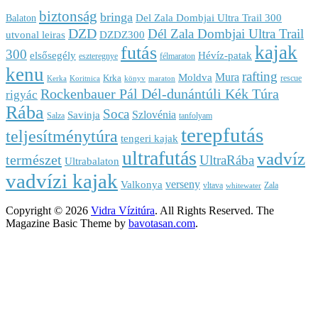
biztonság
bringa
Del Zala Dombjai Ultra Trail 300
Balaton
DZD
Dél Zala Dombjai Ultra Trail
utvonal leiras
DZDZ300
kajak
futás
300
elsősegély
Hévíz-patak
eszteregnye
félmaraton
kenu
rafting
Mura
Moldva
Krka
rescue
Kerka
Koritnica
könyv
maraton
Rockenbauer Pál Dél-dunántúli Kék Túra
rigyác
Rába
Soca
Szlovénia
Savinja
Salza
tanfolyam
terepfutás
teljesítménytúra
tengeri kajak
ultrafutás
vadvíz
természet
UltraRába
Ultrabalaton
vadvízi kajak
verseny
Valkonya
vltava
Zala
whitewater
Copyright © 2026
Vidra Vízitúra
. All Rights Reserved.
The
Magazine Basic Theme by
bavotasan.com
.