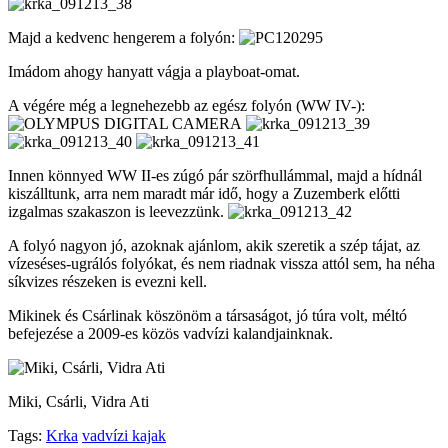
Majd a kedvenc hengerem a folyón:
Imádom ahogy hanyatt vágja a playboat-omat.
A végére még a legnehezebb az egész folyón (WW IV-):
Innen könnyed WW II-es zúgó pár szörfhullámmal, majd a hídnál
kiszálltunk, arra nem maradt már idő, hogy a Zuzemberk előtti
izgalmas szakaszon is leevezzünk.
A folyó nagyon jó, azoknak ajánlom, akik szeretik a szép tájat, az
vízeséses-ugrálós folyókat, és nem riadnak vissza attól sem, ha néha
síkvizes részeken is evezni kell.
Mikinek és Csárlinak köszönöm a társaságot, jó túra volt, méltó
befejezése a 2009-es közös vadvízi kalandjainknak.
Miki, Csárli, Vidra Ati
Tags:
Krka
vadvízi kajak