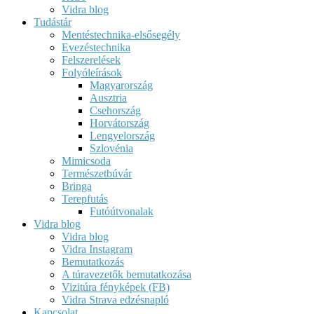
Vidra blog
Tudástár
Mentéstechnika-elsősegély
Evezéstechnika
Felszerelések
Folyóleírások
Magyarország
Ausztria
Csehország
Horvátország
Lengyelország
Szlovénia
Mimicsoda
Természetbúvár
Bringa
Terepfutás
Futóútvonalak
Vidra blog
Vidra blog
Vidra Instagram
Bemutatkozás
A túravezetők bemutatkozása
Vizitúra fényképek (FB)
Vidra Strava edzésnapló
Kapcsolat