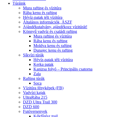
Túráink
Mura rafting és vízitúra
Rába kenu és rafting
Hévíz-patak téli vízitúra
Általános információk, ÁSZF
Ajándékutalvány, ajándékozz vízitúrát!
Könnyű vadvíz és családi rafting
Mura rafting és vízitúra
Rába kenu és rafting
Moldva kenu és rafting
Dunajec kenu és rafting
Síkvízi túrák
Hévíz-patak téli vízitúra
Kerka patak
Kanizsa folyó – Principális csatorna
Zala
Rafting túrák
Soca
Vízitúra fényképek (FB)
Vadvízi kajak
UltraRába 215
DZD Ultra Trail 300
DZD 600
Futóversenyek
Kékfűrész trail