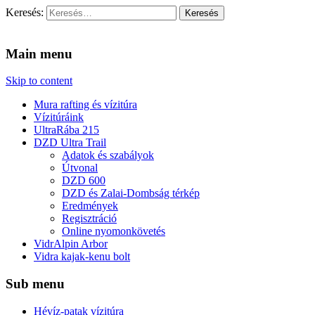
Keresés:
Vidra Vízitúra
… vízitúra szervezés, vadvíz, kajakoktatás, kajak-kenu bolt,
vidraságok…
Main menu
Skip to content
Mura rafting és vízitúra
Vízitúráink
UltraRába 215
DZD Ultra Trail
Adatok és szabályok
Útvonal
DZD 600
DZD és Zalai-Dombság térkép
Eredmények
Regisztráció
Online nyomonkövetés
VidrAlpin Arbor
Vidra kajak-kenu bolt
Sub menu
Hévíz-patak vízitúra