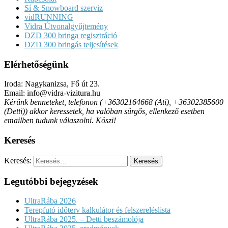
Sí & Snowboard szerviz
vidRUNNING
Vidra Útvonalgyűjtemény
DZD 300 bringa regisztráció
DZD 300 bringás teljesítések
Elérhetőségünk
Iroda: Nagykanizsa, Fő út 23.
Email: info@vidra-vizitura.hu
Kérünk benneteket, telefonon (+36302164668 (Ati), +36302385600
(Detti)) akkor keressetek, ha valóban sürgős, ellenkező esetben
emailben tudunk válaszolni. Köszi!
Keresés
Keresés:
Legutóbbi bejegyzések
UltraRába 2026
Terepfutó időterv kalkulátor és felszereléslista
UltraRába 2025. – Detti beszámolója