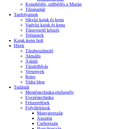
Kenubérlés, raftbérlés a Murán
Túranaptár
Tanfolyamok
Síkvízi kajak és kenu
Vadvízi kajak és kenu
Túravezető képzés
Tréningek
Kajak-kenu bolt
Hírek
Túrabeszámoló
Aktuális
Ajánló
Túrafelhívás
Versenyek
Retro
Vidra blog
Tudástár
Mentéstechnika-elsősegély
Evezéstechnika
Felszerelések
Folyóleírások
Magyarország
Ausztria
Csehország
Horvátország