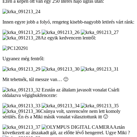
Ezen a képen ott van egy 250 literes hajó ugrás után:
Innen egyre jobb a folyó, rengeteg kisebb-nagyobb letörés várt ránk:
Az egyik kedvencem lentről:
Ugyanez még fentről:
Mit tehetnék, túl messze van… 🙂
Ezután az általam javasolt vonalat Csárli
oldalazva végigbukfencezte:
Csúnya volt, szerencsére nem lett komoly
sérülés. Én és a Miki másik vonalat választottunk itt 🙂
Aztán
következett az átszakadt gát, az előtte lévő hengerrel. Ugye Miki ?