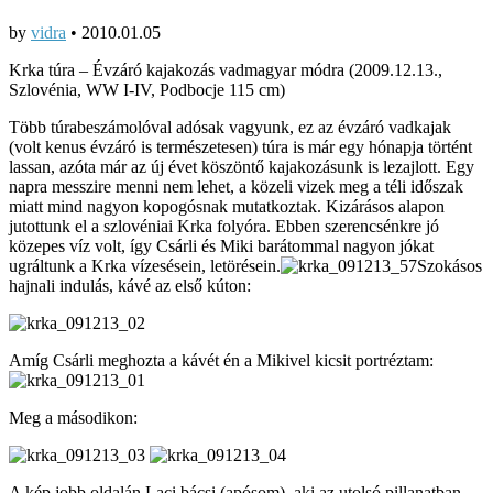
by
vidra
•
2010.01.05
Krka túra – Évzáró kajakozás vadmagyar módra (2009.12.13.,
Szlovénia, WW I-IV, Podbocje 115 cm)
Több túrabeszámolóval adósak vagyunk, ez az évzáró vadkajak
(volt kenus évzáró is természetesen) túra is már egy hónapja történt
lassan, azóta már az új évet köszöntő kajakozásunk is lezajlott. Egy
napra messzire menni nem lehet, a közeli vizek meg a téli időszak
miatt mind nagyon kopogósnak mutatkoztak. Kizárásos alapon
jutottunk el a szlovéniai Krka folyóra. Ebben szerencsénkre jó
közepes víz volt, így Csárli és Miki barátommal nagyon jókat
ugráltunk a Krka vízesésein, letörésein.
Szokásos
hajnali indulás, kávé az első kúton:
Amíg Csárli meghozta a kávét én a Mikivel kicsit portréztam:
Meg a másodikon:
A kép jobb oldalán Laci bácsi (apósom), aki az utolsó pillanatban