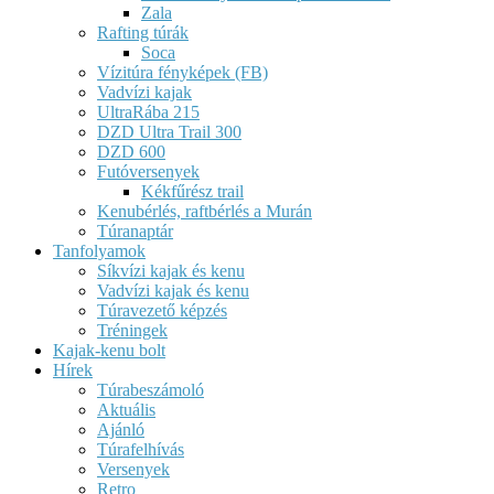
Zala
Rafting túrák
Soca
Vízitúra fényképek (FB)
Vadvízi kajak
UltraRába 215
DZD Ultra Trail 300
DZD 600
Futóversenyek
Kékfűrész trail
Kenubérlés, raftbérlés a Murán
Túranaptár
Tanfolyamok
Síkvízi kajak és kenu
Vadvízi kajak és kenu
Túravezető képzés
Tréningek
Kajak-kenu bolt
Hírek
Túrabeszámoló
Aktuális
Ajánló
Túrafelhívás
Versenyek
Retro