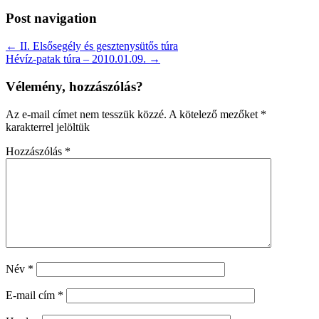
Post navigation
← II. Elsősegély és gesztenysütős túra
Hévíz-patak túra – 2010.01.09. →
Vélemény, hozzászólás?
Az e-mail címet nem tesszük közzé.
A kötelező mezőket
*
karakterrel jelöltük
Hozzászólás
*
Név
*
E-mail cím
*