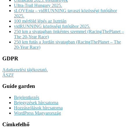
UltraRába 2025. eredmények
Ultra-Trail Hungary 2025.
sLOVEnia – vidRUNNING tavaszi közösségi futótábor
2025.
100 mérföld lépés az Isztrián
vidRUNNING közösségi futótábor 2025.
250 km a sivatagban önkéntes szemmel (RacingThePlanet –
The 20-Year Race)
250 km futás a Jordán sivatagban (RacingThePlanet – The
20-Year Race)
GDPR
Adatkezelési tájékoztató.
ÁSZF
Guide garden
Bejelentkezés
Bejegyzések hírcsatorna
Hozzászólások hírcsatorna
WordPress Magyarország
Címkefelhő