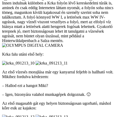
Innen indulnak különben a Krka folyón lévő kereskedelmi túrák is,
aminek én csak eddig Interneten láttam nyomát, a folyón soha nincs
tömeg, magunkon kívüli kajakossal én személy szerint soha nem
találkoztam. A folyó könnyed WW I, a letörések max WW IV-
ugrások, nagy víznél viszont veszélyes a folyó, mert az elfolyó víz
hiánya miatt a letörések alatti hengerek fogósak lehetnek. Gyakorló
terepnek jó, mert biztonságosan lehet itt tanulgatni a vízesések
ugrását, nem büntet olyan úszással, mint például a
Hinterwildalpenbach a Salza mentén.
Krka falu utáni első hely:
Az első vízesés morajlása már egy kanyarral feljebb is hallható volt.
Mikihez fordulva kérdezem:
– Hallod ezt a hangot Miki?
– Igen, bizonyára valahol munkagépek dolgoznak. 🙂
Az első magasabb gát egy helyen biztonságosan ugorható, máshol
kőre esik az kajakos: