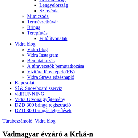
Lengyelország
Szlovénia
Mimicsoda
Természetbúvár
Bringa
Terepfutás
Futóútvonalak
Vidra blog
Vidra blog
Vidra Instagram
Bemutatkozás
A túravezetők bemutatkozása
Vizitúra fényképek (FB)
Vidra Strava edzésnapló
Kapcsolat
Sí & Snowboard szerviz
vidRUNNING
Vidra Útvonalgyűjtemény
DZD 300 bringa regisztráció
DZD 300 bringás teljesítések
Túrabeszámoló
,
Vidra blog
Vadmagyar évzáró a Krká-n