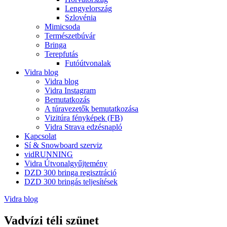
Lengyelország
Szlovénia
Mimicsoda
Természetbúvár
Bringa
Terepfutás
Futóútvonalak
Vidra blog
Vidra blog
Vidra Instagram
Bemutatkozás
A túravezetők bemutatkozása
Vizitúra fényképek (FB)
Vidra Strava edzésnapló
Kapcsolat
Sí & Snowboard szerviz
vidRUNNING
Vidra Útvonalgyűjtemény
DZD 300 bringa regisztráció
DZD 300 bringás teljesítések
Vidra blog
Vadvízi téli szünet