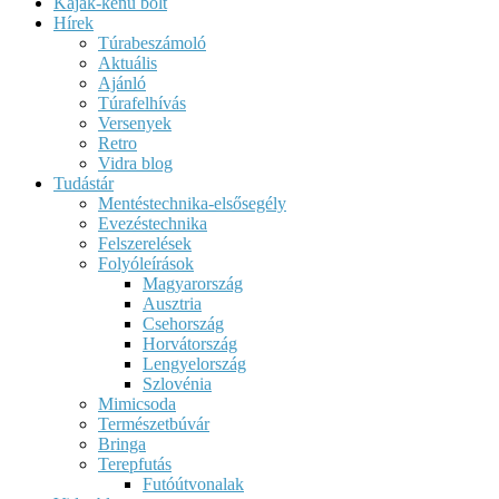
Kajak-kenu bolt
Hírek
Túrabeszámoló
Aktuális
Ajánló
Túrafelhívás
Versenyek
Retro
Vidra blog
Tudástár
Mentéstechnika-elsősegély
Evezéstechnika
Felszerelések
Folyóleírások
Magyarország
Ausztria
Csehország
Horvátország
Lengyelország
Szlovénia
Mimicsoda
Természetbúvár
Bringa
Terepfutás
Futóútvonalak