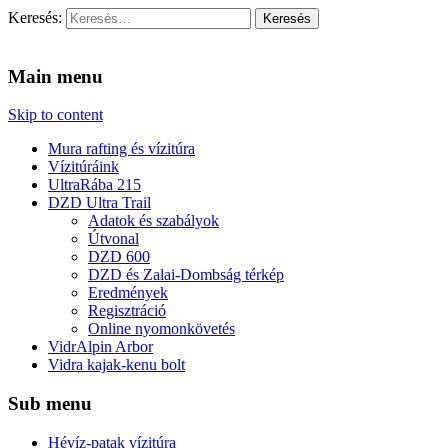
Keresés:
Vidra Vízitúra
… vízitúra szervezés, vadvíz, kajakoktatás, kajak-kenu bolt, vidras
Main menu
Skip to content
Mura rafting és vízitúra
Vízitúráink
UltraRába 215
DZD Ultra Trail
Adatok és szabályok
Útvonal
DZD 600
DZD és Zalai-Dombság térkép
Eredmények
Regisztráció
Online nyomonkövetés
VidrAlpin Arbor
Vidra kajak-kenu bolt
Sub menu
Hévíz-patak vízitúra