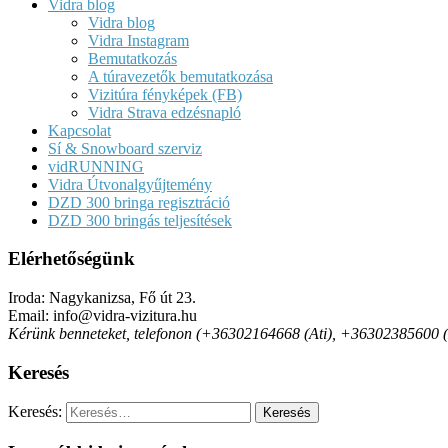
Vidra blog
Vidra blog
Vidra Instagram
Bemutatkozás
A túravezetők bemutatkozása
Vizitúra fényképek (FB)
Vidra Strava edzésnapló
Kapcsolat
Sí & Snowboard szerviz
vidRUNNING
Vidra Útvonalgyűjtemény
DZD 300 bringa regisztráció
DZD 300 bringás teljesítések
Elérhetőségünk
Iroda: Nagykanizsa, Fő út 23.
Email: info@vidra-vizitura.hu
Kérünk benneteket, telefonon (+36302164668 (Ati), +36302385600 (Det
Keresés
Keresés: