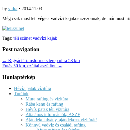
by
vidra
•
2014.11.03
Még csak most lett vége a vadvízi kajakos szezonnak, de már most h
Tags:
téli szünet
vadvízi kajak
Post navigation
← Rigyáci Transformers terep ultra 53 km
Futás 50 km, ezúttal aszfalton →
Honlaptérkép
Hévíz-patak vízitúra
Túráink
Mura rafting és vízitúra
Rába kenu és rafting
Hévíz-patak téli vízitúra
Általános információk, ÁSZF
Ajándékutalvány, ajándékozz vízitúrát!
Könnyű vadvíz és családi rafting