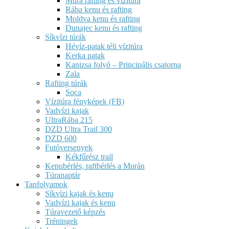
Mura rafting és vízitúra
Rába kenu és rafting
Moldva kenu és rafting
Dunajec kenu és rafting
Síkvízi túrák
Hévíz-patak téli vízitúra
Kerka patak
Kanizsa folyó – Principális csatorna
Zala
Rafting túrák
Soca
Vízitúra fényképek (FB)
Vadvízi kajak
UltraRába 215
DZD Ultra Trail 300
DZD 600
Futóversenyek
Kékfűrész trail
Kenubérlés, raftbérlés a Murán
Túranaptár
Tanfolyamok
Síkvízi kajak és kenu
Vadvízi kajak és kenu
Túravezető képzés
Tréningek