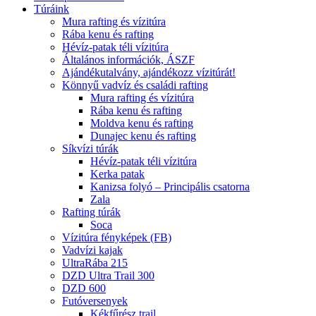
Túráink
Mura rafting és vízitúra
Rába kenu és rafting
Hévíz-patak téli vízitúra
Általános információk, ÁSZF
Ajándékutalvány, ajándékozz vízitúrát!
Könnyű vadvíz és családi rafting
Mura rafting és vízitúra
Rába kenu és rafting
Moldva kenu és rafting
Dunajec kenu és rafting
Síkvízi túrák
Hévíz-patak téli vízitúra
Kerka patak
Kanizsa folyó – Principális csatorna
Zala
Rafting túrák
Soca
Vízitúra fényképek (FB)
Vadvízi kajak
UltraRába 215
DZD Ultra Trail 300
DZD 600
Futóversenyek
Kékfűrész trail