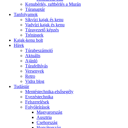
Kenubérlés, raftbérlés a Murán
Túranaptár
Tanfolyamok
Síkvízi kajak és kenu
Vadvízi kajak és kenu
Túravezető képzés
Tréningek
Kajak-kenu bolt
Hírek
Túrabeszámoló
Aktuális
Ajánló
Túrafelhívás
Versenyek
Retro
Vidra blog
Tudástár
Mentéstechnika-elsősegély
Evezéstechnika
Felszerelések
Folyóleírások
Magyarország
Ausztria
Csehország
Horvátország