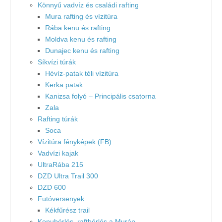
Könnyű vadvíz és családi rafting
Mura rafting és vízitúra
Rába kenu és rafting
Moldva kenu és rafting
Dunajec kenu és rafting
Síkvízi túrák
Hévíz-patak téli vízitúra
Kerka patak
Kanizsa folyó – Principális csatorna
Zala
Rafting túrák
Soca
Vízitúra fényképek (FB)
Vadvízi kajak
UltraRába 215
DZD Ultra Trail 300
DZD 600
Futóversenyek
Kékfűrész trail
Kenubérlés, raftbérlés a Murán