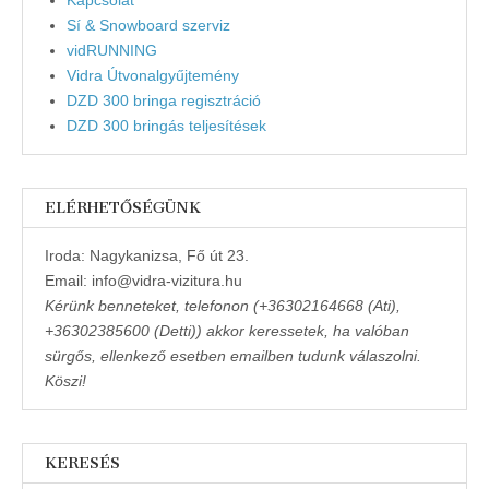
Sí & Snowboard szerviz
vidRUNNING
Vidra Útvonalgyűjtemény
DZD 300 bringa regisztráció
DZD 300 bringás teljesítések
ELÉRHETŐSÉGÜNK
Iroda: Nagykanizsa, Fő út 23.
Email: info@vidra-vizitura.hu
Kérünk benneteket, telefonon (+36302164668 (Ati),
+36302385600 (Detti)) akkor keressetek, ha valóban
sürgős, ellenkező esetben emailben tudunk válaszolni.
Köszi!
KERESÉS