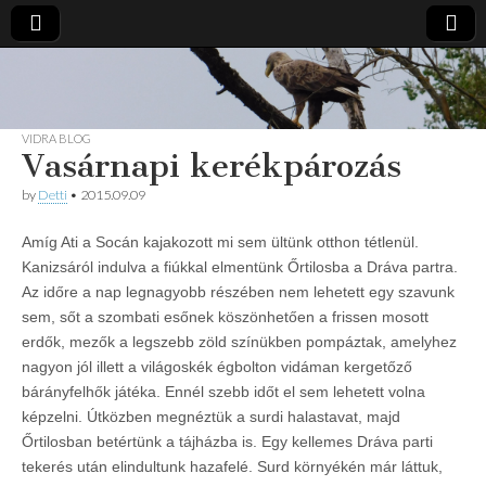
Vidra
… vízitúra
szervezés,
vadvíz,
Vízitúra
kajakoktatás,
VIDRA BLOG
Vasárnapi kerékpározás
kajak-kenu
bolt,
vidraságok…
by
Detti
•
2015.09.09
Amíg Ati a Socán kajakozott mi sem ültünk otthon tétlenül.
Kanizsáról indulva a fiúkkal elmentünk Őrtilosba a Dráva partra.
Az időre a nap legnagyobb részében nem lehetett egy szavunk
sem, sőt a szombati esőnek köszönhetően a frissen mosott
erdők, mezők a legszebb zöld színükben pompáztak, amelyhez
nagyon jól illett a világoskék égbolton vidáman kergetőző
bárányfelhők játéka. Ennél szebb időt el sem lehetett volna
képzelni. Útközben megnéztük a surdi halastavat, majd
Őrtilosban betértünk a tájházba is. Egy kellemes Dráva parti
tekerés után elindultunk hazafelé. Surd környékén már láttuk,