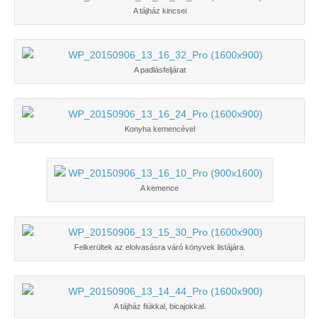
A tájház kincsei
A padlásfeljárat
Konyha kemencével
A kemence
Felkerültek az elolvasásra váró könyvek listájára.
A tájház fiúkkal, bicajokkal.