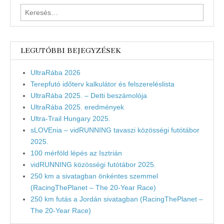
Keresés:
LEGUTÓBBI BEJEGYZÉSEK
UltraRába 2026
Terepfutó időterv kalkulátor és felszereléslista
UltraRába 2025. – Detti beszámolója
UltraRába 2025. eredmények
Ultra-Trail Hungary 2025.
sLOVEnia – vidRUNNING tavaszi közösségi futótábor
2025.
100 mérföld lépés az Isztrián
vidRUNNING közösségi futótábor 2025.
250 km a sivatagban önkéntes szemmel
(RacingThePlanet – The 20-Year Race)
250 km futás a Jordán sivatagban (RacingThePlanet –
The 20-Year Race)