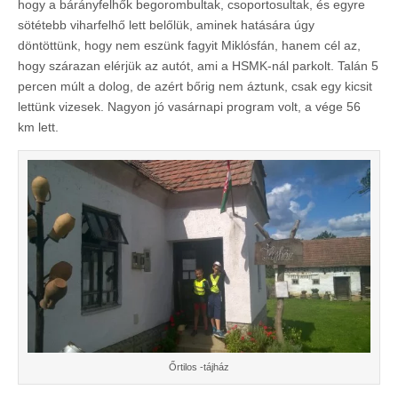
hogy a bárányfelhők begorombultak, csoportosultak, és egyre
sötétebb viharfelhő lett belőlük, aminek hatására úgy
döntöttünk, hogy nem eszünk fagyit Miklósfán, hanem cél az,
hogy szárazan elérjük az autót, ami a HSMK-nál parkolt. Talán 5
percen múlt a dolog, de azért bőrig nem áztunk, csak egy kicsit
lettünk vizesek. Nagyon jó vasárnapi program volt, a vége 56
km lett.
Őrtilos -tájház