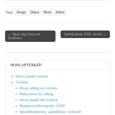
Tags:
bringa
Dráva
Mura
őrtilos
Post
← Nyár végi Soca és
Tanfolyamok 2015. őszén →
Koritnica
navigation
HONLAPTÉRKÉP
Hévíz-patak vízitúra
Túráink
Mura rafting és vízitúra
Rába kenu és rafting
Hévíz-patak téli vízitúra
Általános információk, ÁSZF
Ajándékutalvány, ajándékozz vízitúrát!