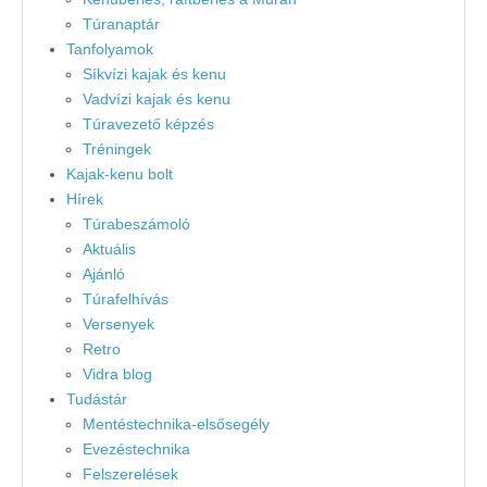
Túranaptár
Tanfolyamok
Síkvízi kajak és kenu
Vadvízi kajak és kenu
Túravezető képzés
Tréningek
Kajak-kenu bolt
Hírek
Túrabeszámoló
Aktuális
Ajánló
Túrafelhívás
Versenyek
Retro
Vidra blog
Tudástár
Mentéstechnika-elsősegély
Evezéstechnika
Felszerelések