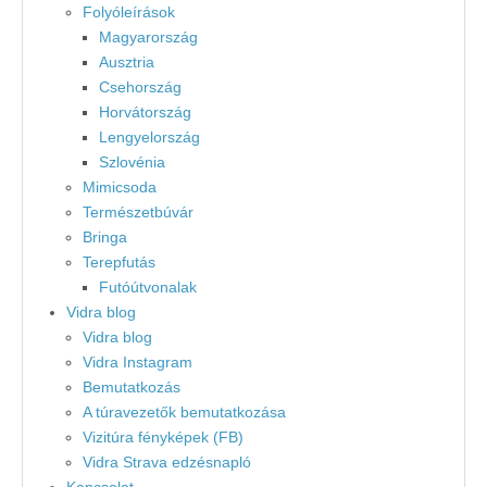
Folyóleírások
Magyarország
Ausztria
Csehország
Horvátország
Lengyelország
Szlovénia
Mimicsoda
Természetbúvár
Bringa
Terepfutás
Futóútvonalak
Vidra blog
Vidra blog
Vidra Instagram
Bemutatkozás
A túravezetők bemutatkozása
Vizitúra fényképek (FB)
Vidra Strava edzésnapló
Kapcsolat