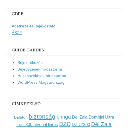
GDPR
Adatkezelési tájékoztató.
ÁSZF
GUIDE GARDEN
Bejelentkezés
Bejegyzések hírcsatorna
Hozzászólások hírcsatorna
WordPress Magyarország
CÍMKEFELHŐ
biztonság
bringa
Del Zala Dombjai Ultra
Balaton
DZD
Dél Zala
Trail 300 utvonal leiras
DZDZ300