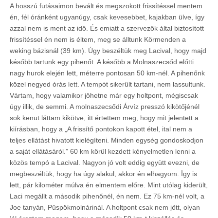
A hosszú futásaimon bevált és megszokott frissítéssel mentem
én, fél óránként ugyanúgy, csak kevesebbet, kajakban ülve, így
azzal nem is ment az idő. És emiatt a szervezők által biztosított
frissítéssel én nem is éltem, meg se álltunk Körmenden a
weking bázisnál (39 km). Úgy beszéltük meg Lacival, hogy majd
később tartunk egy pihenőt. A később a Molnaszecsőd előtti
nagy hurok elején lett, méterre pontosan 50 km-nél. A pihenőnk
közel negyed órás lett. A tempót sikerült tartani, nem lassultunk.
Vártam, hogy valamikor jöhetne már egy holtpont, mégiscsak
úgy illik, de semmi. A molnaszecsődi Árvíz presszó kikötőjénél
sok kenut láttam kikötve, itt értettem meg, hogy mit jelentett a
kiírásban, hogy a „A frissítő pontokon kapott étel, ital nem a
teljes ellátást hivatott kielégíteni. Minden egység gondoskodjon
a saját ellátásáról.” 60 km körül kezdett kényelmetlen lenni a
közös tempó a Lacival. Nagyon jó volt eddig együtt evezni, de
megbeszéltük, hogy ha úgy alakul, akkor én elhagyom. Így is
lett, pár kilométer múlva én elmentem előre. Mint utólag kiderült,
Laci megállt a második pihenőnél, én nem. Ez 75 km-nél volt, a
Joe tanyán, Püspökmolnárinál. A holtpont csak nem jött, olyan