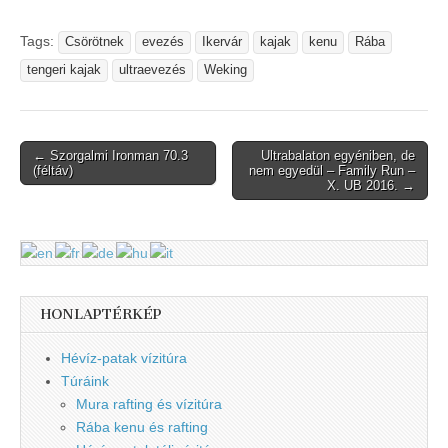
Tags:
Csörötnek
evezés
Ikervár
kajak
kenu
Rába
tengeri kajak
ultraevezés
Weking
Post
← Szorgalmi Ironman 70.3
Ultrabalaton egyéniben, de
(féltáv)
nem egyedül – Family Run –
navigation
X. UB 2016. →
HONLAPTÉRKÉP
Hévíz-patak vízitúra
Túráink
Mura rafting és vízitúra
Rába kenu és rafting