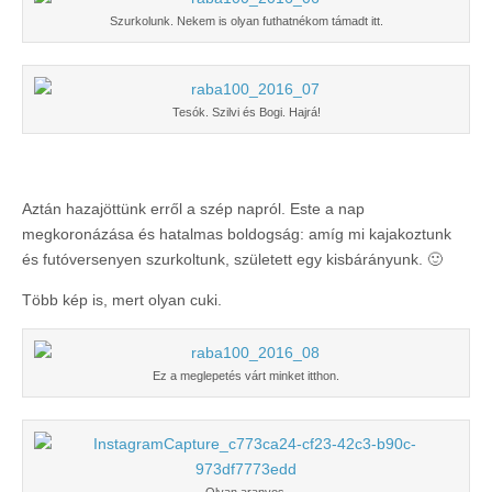
Szurkolunk. Nekem is olyan futhatnékom támadt itt.
Tesók. Szilvi és Bogi. Hajrá!
Aztán hazajöttünk erről a szép napról. Este a nap
megkoronázása és hatalmas boldogság: amíg mi kajakoztunk
és futóversenyen szurkoltunk, született egy kisbárányunk. 🙂
Több kép is, mert olyan cuki.
Ez a meglepetés várt minket itthon.