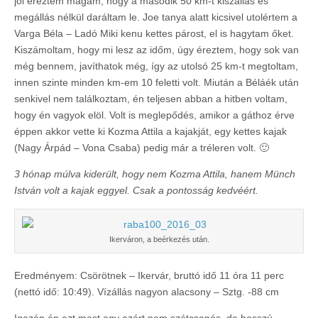
jól éreztem magam, hogy a második 50 km-t kiszállás és
megállás nélkül daráltam le. Joe tanya alatt kicsivel utolértem a
Varga Béla – Ladó Miki kenu kettes párost, el is hagytam őket.
Kiszámoltam, hogy mi lesz az időm, úgy éreztem, hogy sok van
még bennem, javíthatok még, így az utolsó 25 km-t megtoltam,
innen szinte minden km-em 10 feletti volt. Miután a Béláék után
senkivel nem találkoztam, én teljesen abban a hitben voltam,
hogy én vagyok elöl. Volt is meglepődés, amikor a gáthoz érve
éppen akkor vette ki Kozma Attila a kajakját, egy kettes kajak
(Nagy Árpád – Vona Csaba) pedig már a tréleren volt. 🙂
3 hónap múlva kiderült, hogy nem Kozma Attila, hanem Münch
István volt a kajak eggyel. Csak a pontosság kedvéért.
Ikerváron, a beérkezés után.
Eredményem: Csörötnek – Ikervár, bruttó idő 11 óra 11 perc
(nettó idő: 10:49). Vízállás nagyon alacsony – Sztg. -88 cm