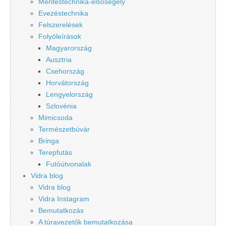
Mentéstechnika-elsősegély
Evezéstechnika
Felszerelések
Folyóleírások
Magyarország
Ausztria
Csehország
Horvátország
Lengyelország
Szlovénia
Mimicsoda
Természetbúvár
Bringa
Terepfutás
Futóútvonalak
Vidra blog
Vidra blog
Vidra Instagram
Bemutatkozás
A túravezetők bemutatkozása