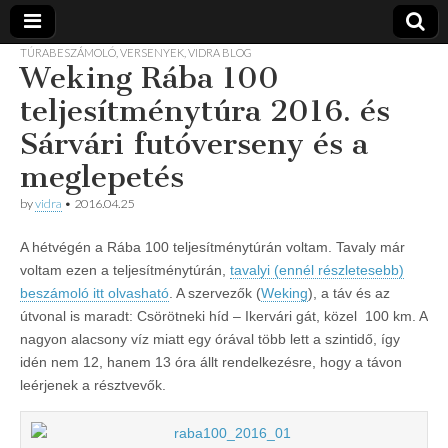
TÚRABESZÁMOLÓ
,
VERSENYEK
,
VIDRA BLOG
Weking Rába 100
Vidra
… vízitúra
szervezés,
teljesítménytúra 2016. és
vadvíz,
Vízitúra
kajakoktatás,
Sárvári futóverseny és a
kajak-kenu
bolt,
meglepetés
vidraságok…
by
vidra
•
2016.04.25
A hétvégén a Rába 100 teljesítménytúrán voltam. Tavaly már
voltam ezen a teljesítménytúrán,
tavalyi (ennél részletesebb)
beszámoló itt olvasható
. A szervezők (
Weking
), a táv és az
útvonal is maradt: Csörötneki híd – Ikervári gát, közel 100 km. A
nagyon alacsony víz miatt egy órával több lett a szintidő, így
idén nem 12, hanem 13 óra állt rendelkezésre, hogy a távon
leérjenek a résztvevők.