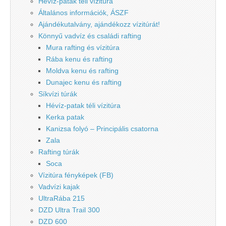
Hévíz-patak téli vízitúra
Általános információk, ÁSZF
Ajándékutalvány, ajándékozz vízitúrát!
Könnyű vadvíz és családi rafting
Mura rafting és vízitúra
Rába kenu és rafting
Moldva kenu és rafting
Dunajec kenu és rafting
Síkvízi túrák
Hévíz-patak téli vízitúra
Kerka patak
Kanizsa folyó – Principális csatorna
Zala
Rafting túrák
Soca
Vízitúra fényképek (FB)
Vadvízi kajak
UltraRába 215
DZD Ultra Trail 300
DZD 600