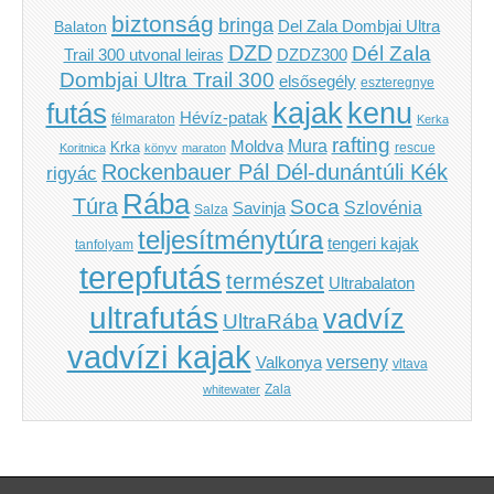
biztonság
bringa
Del Zala Dombjai Ultra
Balaton
DZD
Dél Zala
Trail 300 utvonal leiras
DZDZ300
Dombjai Ultra Trail 300
elsősegély
eszteregnye
kenu
futás
kajak
Hévíz-patak
félmaraton
Kerka
rafting
Mura
Moldva
Krka
Koritnica
könyv
maraton
rescue
Rockenbauer Pál Dél-dunántúli Kék
rigyác
Rába
Túra
Soca
Szlovénia
Savinja
Salza
teljesítménytúra
tengeri kajak
tanfolyam
terepfutás
természet
Ultrabalaton
ultrafutás
vadvíz
UltraRába
vadvízi kajak
verseny
Valkonya
vltava
Zala
whitewater