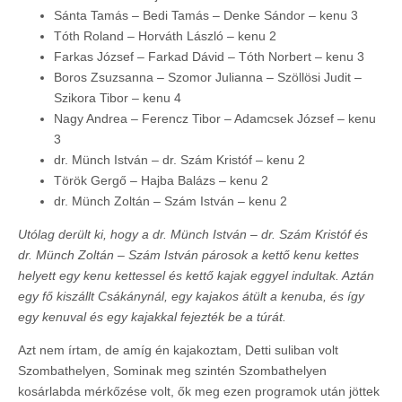
Sánta Tamás – Bedi Tamás – Denke Sándor – kenu 3
Tóth Roland – Horváth László – kenu 2
Farkas József – Farkad Dávid – Tóth Norbert – kenu 3
Boros Zsuzsanna – Szomor Julianna – Szöllösi Judit –
Szikora Tibor – kenu 4
Nagy Andrea – Ferencz Tibor – Adamcsek József – kenu
3
dr. Münch István – dr. Szám Kristóf – kenu 2
Török Gergő – Hajba Balázs – kenu 2
dr. Münch Zoltán – Szám István – kenu 2
Utólag derült ki, hogy a dr. Münch István – dr. Szám Kristóf és
dr. Münch Zoltán – Szám István párosok a kettő kenu kettes
helyett egy kenu kettessel és kettő kajak eggyel indultak. Aztán
egy fő kiszállt Csákánynál, egy kajakos átült a kenuba, és így
egy kenuval és egy kajakkal fejezték be a túrát.
Azt nem írtam, de amíg én kajakoztam, Detti suliban volt
Szombathelyen, Sominak meg szintén Szombathelyen
kosárlabda mérkőzése volt, ők meg ezen programok után jöttek