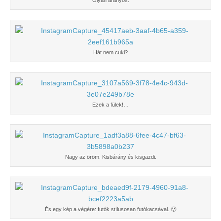
Olyan aranyos.
Hát nem cuki?
Ezek a fülek!…
Nagy az öröm. Kisbárány és kisgazdi.
És egy kép a végére: futók stílusosan futókacsával. 🙂