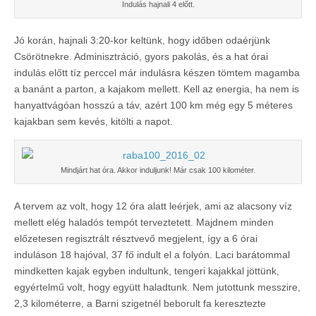
Indulás hajnali 4 előtt.
Jó korán, hajnali 3:20-kor keltünk, hogy időben odaérjünk
Csörötnekre. Adminisztráció, gyors pakolás, és a hat órai
indulás előtt tíz perccel már indulásra készen tömtem magamba
a banánt a parton, a kajakom mellett. Kell az energia, ha nem is
hanyattvágóan hosszú a táv, azért 100 km még egy 5 méteres
kajakban sem kevés, kitölti a napot.
Mindjárt hat óra. Akkor induljunk! Már csak 100 kilométer.
A tervem az volt, hogy 12 óra alatt leérjek, ami az alacsony víz
mellett elég haladós tempót terveztetett. Majdnem minden
előzetesen regisztrált résztvevő megjelent, így a 6 órai
induláson 18 hajóval, 37 fő indult el a folyón. Laci barátommal
mindketten kajak egyben indultunk, tengeri kajakkal jöttünk,
egyértelmű volt, hogy együtt haladtunk. Nem jutottunk messzire,
2,3 kilométerre, a Barni szigetnél beborult fa keresztezte