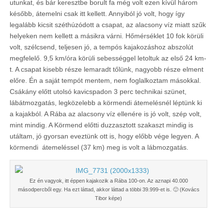
utunkat, és bár keresztbe borult fa még volt ezen kívül három
később, átemelni csak itt kellett. Annyiból jó volt, hogy így
legalább kicsit széthúzódott a csapat, az alacsony víz miatt szűk
helyeken nem kellett a másikra várni. Hőmérséklet 10 fok körüli
volt, szélcsend, teljesen jó, a tempós kajakozáshoz abszolút
megfelelő. 9,5 km/óra körüli sebességgel letoltuk az első 24 km-
t. A csapat kisebb része lemaradt tőlünk, nagyobb része elment
előre. Én a saját tempót mentem, nem foglalkoztam másokkal.
Csákány előtt utolsó kavicspadon 3 perc technikai szünet,
lábátmozgatás, legközelebb a körmendi átemelésnél léptünk ki
a kajakból. A Rába az alacsony víz ellenére is jó volt, szép volt,
mint mindig. A Körmend előtti duzzasztott szakaszt mindig is
utáltam, jó gyorsan eveztünk ott is, hogy előbb vége legyen. A
körmendi átemeléssel (37 km) meg is volt a lábmozgatás.
Ez én vagyok, itt éppen kajakozik a Rába 100-on. Az aznapi 40.000
másodpercből egy. Ha ezt láttad, akkor láttad a többi 39.999-et is. 🙂 (Kovács
Tibor képe)