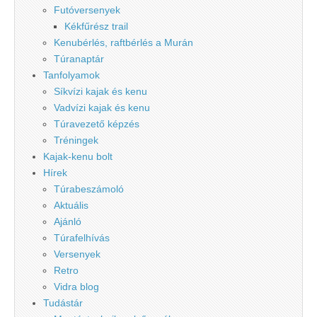
Futóversenyek
Kékfűrész trail
Kenubérlés, raftbérlés a Murán
Túranaptár
Tanfolyamok
Síkvízi kajak és kenu
Vadvízi kajak és kenu
Túravezető képzés
Tréningek
Kajak-kenu bolt
Hírek
Túrabeszámoló
Aktuális
Ajánló
Túrafelhívás
Versenyek
Retro
Vidra blog
Tudástár