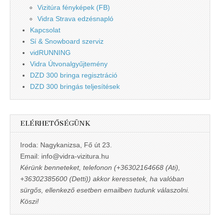
Vizitúra fényképek (FB)
Vidra Strava edzésnapló
Kapcsolat
Sí & Snowboard szerviz
vidRUNNING
Vidra Útvonalgyűjtemény
DZD 300 bringa regisztráció
DZD 300 bringás teljesítések
ELÉRHETŐSÉGÜNK
Iroda: Nagykanizsa, Fő út 23.
Email: info@vidra-vizitura.hu
Kérünk benneteket, telefonon (+36302164668 (Ati),
+36302385600 (Detti)) akkor keressetek, ha valóban
sürgős, ellenkező esetben emailben tudunk válaszolni.
Köszi!