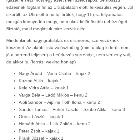
Igazán én ezt most egy azért nem szétcsapós, de hosszú
edzésnek fogtam fel az UltraBalaton előtti felkészülés végén. Jól
sikerült, az UB előtt 5 héttel örülök, hogy 11 óra folyamatos
mozgás könnyedén megy, nem okoz különösebb nehézséget.
Biztató, majd meglátjuk mire leszek elég…
Mindenkinek nagy gratulálás és elismerés, szervezőknek
köszönet. Az alábbi lista valószínűleg (mint utólag kiderült nem
jó a sorrend teljesen) a beérkezés sorrendje, nem verseny volt,
de akkor is. (forrás: weking honlap)
Nagy Árpád – Vona Csaba – kajak 2
Kozma Attila – kajak 1
Kele Vidra Attila – kajak 1
Varga Béla – Ladó Miklós – kenu 2
Aipli Sándor – Aipliné Tóth Ilona – kenu 2
Sándor Tamás – Fehér László – Szabó Attila – kenu 3
Orosz László – kajak 1
Horváth Attila – Lillik Zoltán – kenu 2
Péter Zsolt – kajak 1
Frank József – kajak 1