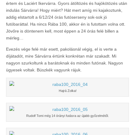
értem és Laciért Ikervárra. Gyors átöltözés és hajókötözés után
indulás Sárvárra! Hogy miért? Hát mert amíg mi kajakoztunk,
addig elstartolt a 6/12/24 órás futóserseny sok-sok jó
futóbaráttal. Ha nincs Rába 100, akkor én is futottam volna ott.
Jövőre is döntenem kell, most éppen a 24 órás felé billen a
mérleg…
Evezés vége felé már esett, pakolásnál végig, el is verte a
díjátadót, mire Sárvárra értünk konkrétan már szakadt. Mi
nagyon szurkoltunk a barátoknak és minden futónak. Nagyon
ügyesek voltak. Büszkék vagyunk rájuk.
Hajrá Zolka!
Rudolf Tomi még 14 órányi futásra az újabb győzelmétől.