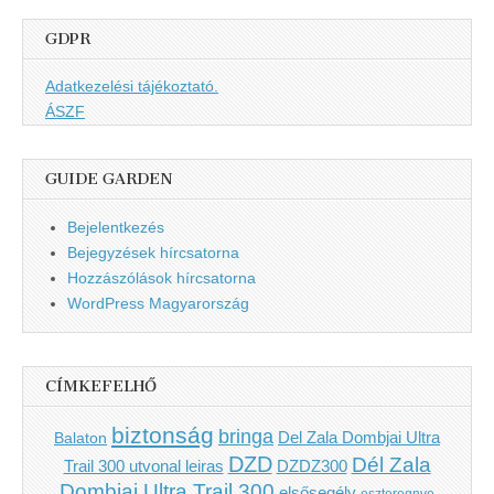
GDPR
Adatkezelési tájékoztató.
ÁSZF
GUIDE GARDEN
Bejelentkezés
Bejegyzések hírcsatorna
Hozzászólások hírcsatorna
WordPress Magyarország
CÍMKEFELHŐ
biztonság
bringa
Del Zala Dombjai Ultra
Balaton
DZD
Dél Zala
Trail 300 utvonal leiras
DZDZ300
Dombjai Ultra Trail 300
elsősegély