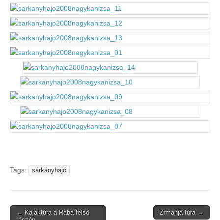
Tags:
sárkányhajó
Post
← Kajaktúra a Rába felső
Zrmanja túra →
részén