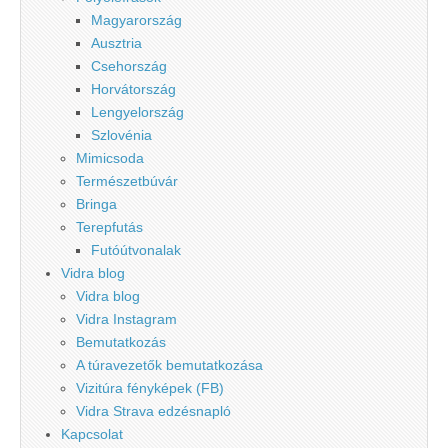
Magyarország
Ausztria
Csehország
Horvátország
Lengyelország
Szlovénia
Mimicsoda
Természetbúvár
Bringa
Terepfutás
Futóútvonalak
Vidra blog
Vidra blog
Vidra Instagram
Bemutatkozás
A túravezetők bemutatkozása
Vizitúra fényképek (FB)
Vidra Strava edzésnapló
Kapcsolat