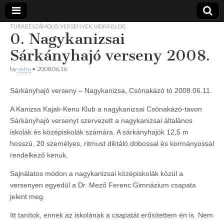
TÚRABESZÁMOLÓ
,
VERSENYEK
,
VIDRA BLOG
0. Nagykanizsai
Vidra
… vízitúra
szervezés,
Sárkányhajó verseny 2008.
vadvíz,
Vízitúra
kajakoktatás,
by
vidra
•
2008.06.16
kajak-kenu
bolt,
vidraságok…
Sárkányhajó verseny – Nagykanizsa, Csónakázó tó 2008.06.11.
A Kanizsa Kajak-Kenu Klub a nagykanizsai Csónakázó-tavon
Sárkányhajó versenyt szervezett a nagykanizsai általános
iskolák és középiskolák számára. A sárkányhajók 12,5 m
hosszú, 20 személyes, ritmust diktáló dobossal és kormányossal
rendelkező kenuk.
Sajnálatos módon a nagykanizsai középiskolák közül a
versenyen egyedül a Dr. Mező Ferenc Gimnázium csapata
jelent meg.
Itt tanítok, ennek az iskolának a csapatát erősítettem én is. Nem