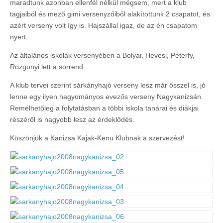
maradtunk azonban ellenfél nélkül mégsem, mert a klub
tagjaiból és mező gimi versenyzőiből alakítottunk 2 csapatot, és
azért verseny volt így is. Hajszállal igaz, de az én csapatom
nyert.
Az általános iskolák versenyében a Bolyai, Hevesi, Péterfy,
Rozgonyi lett a sorrend.
A klub tervei szerint sárkányhajó verseny lesz már ősszel is, jó
lenne egy ilyen hagyományos evezős verseny Nagykanizsán.
Remélhetőleg a folytatásban a többi iskola tanárai és diákjai
részéről is nagyobb lesz az érdeklődés.
Köszönjük a Kanizsa Kajak-Kenu Klubnak a szervezést!