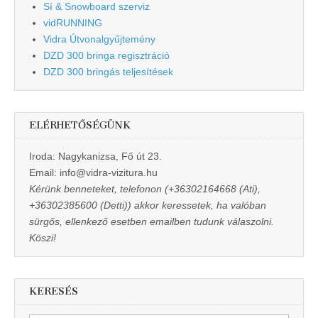
Sí & Snowboard szerviz
vidRUNNING
Vidra Útvonalgyűjtemény
DZD 300 bringa regisztráció
DZD 300 bringás teljesítések
ELÉRHETŐSÉGÜNK
Iroda: Nagykanizsa, Fő út 23.
Email: info@vidra-vizitura.hu
Kérünk benneteket, telefonon (+36302164668 (Ati),
+36302385600 (Detti)) akkor keressetek, ha valóban
sürgős, ellenkező esetben emailben tudunk válaszolni.
Köszi!
KERESÉS