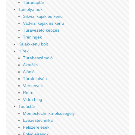
Túranaptár
Tanfolyamok
Síkvízi kajak és kenu
Vadvízi kajak és kenu
Túravezető képzés
Tréningek
Kajak-kenu bolt
Hírek
Túrabeszámoló
Aktuális
Ajánló
Túrafelhívás
Versenyek
Retro
Vidra blog
Tudástár
Mentéstechnika-elsősegély
Evezéstechnika
Felszerelések
Folyóleírások