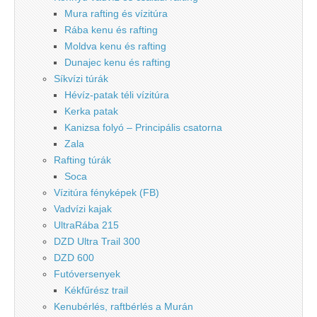
Mura rafting és vízitúra
Rába kenu és rafting
Moldva kenu és rafting
Dunajec kenu és rafting
Síkvízi túrák
Hévíz-patak téli vízitúra
Kerka patak
Kanizsa folyó – Principális csatorna
Zala
Rafting túrák
Soca
Vízitúra fényképek (FB)
Vadvízi kajak
UltraRába 215
DZD Ultra Trail 300
DZD 600
Futóversenyek
Kékfűrész trail
Kenubérlés, raftbérlés a Murán