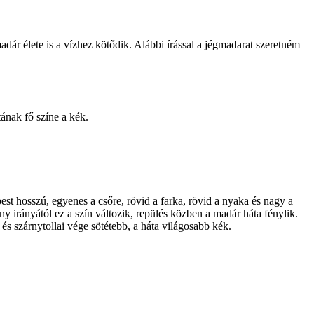
dár élete is a vízhez kötődik. Alábbi írással a jégmadarat szeretném
tának fő színe a kék.
t hosszú, egyenes a csőre, rövid a farka, rövid a nyaka és nagy a
ny irányától ez a szín változik, repülés közben a madár háta fénylik.
 és szárnytollai vége sötétebb, a háta világosabb kék.