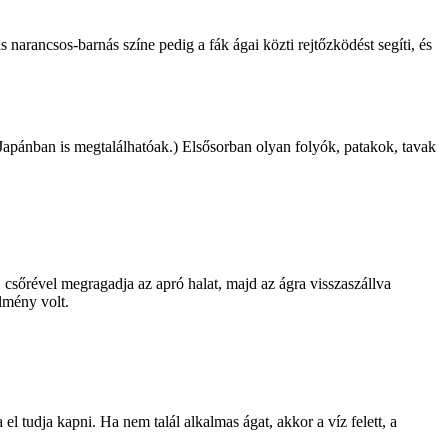
s narancsos-barnás színe pedig a fák ágai közti rejtőzködést segíti, és
 Japánban is megtalálhatóak.) Elsősorban olyan folyók, patakok, tavak
, csőrével megragadja az apró halat, majd az ágra visszaszállva
lmény volt.
el tudja kapni. Ha nem talál alkalmas ágat, akkor a víz felett, a