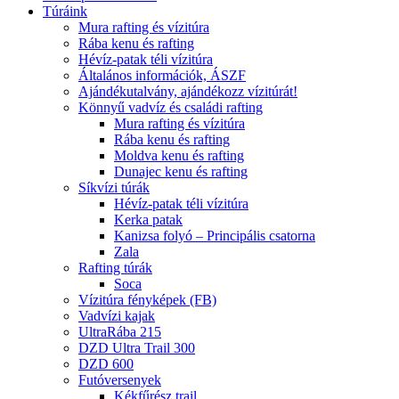
Túráink
Mura rafting és vízitúra
Rába kenu és rafting
Hévíz-patak téli vízitúra
Általános információk, ÁSZF
Ajándékutalvány, ajándékozz vízitúrát!
Könnyű vadvíz és családi rafting
Mura rafting és vízitúra
Rába kenu és rafting
Moldva kenu és rafting
Dunajec kenu és rafting
Síkvízi túrák
Hévíz-patak téli vízitúra
Kerka patak
Kanizsa folyó – Principális csatorna
Zala
Rafting túrák
Soca
Vízitúra fényképek (FB)
Vadvízi kajak
UltraRába 215
DZD Ultra Trail 300
DZD 600
Futóversenyek
Kékfűrész trail