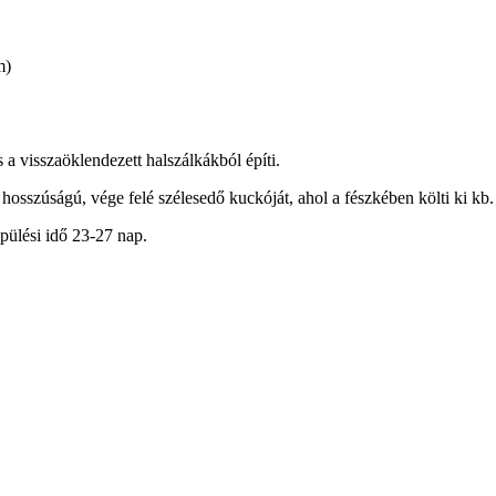
m)
s a visszaöklendezett halszálkákból építi.
osszúságú, vége felé szélesedő kuckóját, ahol a fészkében költi ki kb. 3
epülési idő 23-27 nap.