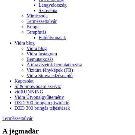
Lengyelország
Szlovénia
Mimicsoda
Természetbúvár
Bringa
Terepfutás
Futóútvonalak
Vidra blog
Vidra blog
Vidra Instagram
Bemutatkozás
A túravezetők bemutatkozása
Vizitúra fényképek (FB)
Vidra Strava edzésnapló
Kapcsolat
Sí & Snowboard szerviz
vidRUNNING
Vidra Útvonalgyűjtemény
DZD 300 bringa regisztráció
DZD 300 bringás teljesítések
Természetbúvár
A jégmadár