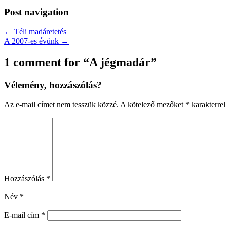
Post navigation
← Téli madáretetés
A 2007-es évünk →
1 comment for “
A jégmadár
”
Vélemény, hozzászólás?
Az e-mail címet nem tesszük közzé.
A kötelező mezőket
*
karakterrel 
Hozzászólás
*
Név
*
E-mail cím
*