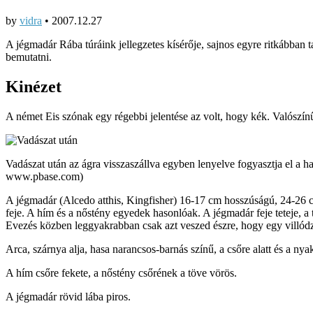
by
vidra
•
2007.12.27
A jégmadár Rába túráink jellegzetes kísérője, sajnos egyre ritkábban 
bemutatni.
Kinézet
A német Eis szónak egy régebbi jelentése az volt, hogy kék. Valószínűl
Vadászat után az ágra visszaszállva egyben lenyelve fogyasztja el a ha
www.pbase.com)
A jégmadár (Alcedo atthis, Kingfisher) 16-17 cm hosszúságú, 24-26 c
feje. A hím és a nőstény egyedek hasonlóak. A jégmadár feje teteje, a t
Evezés közben leggyakrabban csak azt veszed észre, hogy egy villódzó ké
Arca, szárnya alja, hasa narancsos-barnás színű, a csőre alatt és a nya
A hím csőre fekete, a nőstény csőrének a töve vörös.
A jégmadár rövid lába piros.