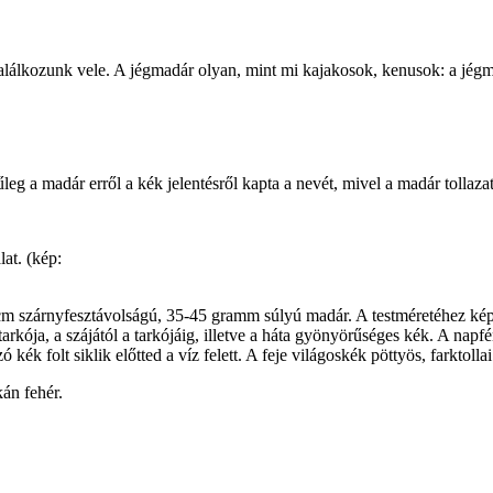
találkozunk vele. A jégmadár olyan, mint mi kajakosok, kenusok: a jégma
eg a madár erről a kék jelentésről kapta a nevét, mivel a madár tollaza
lat. (kép:
m szárnyfesztávolságú, 35-45 gramm súlyú madár. A testméretéhez képes
arkója, a szájától a tarkójáig, illetve a háta gyönyörűséges kék. A napfé
k folt siklik előtted a víz felett. A feje világoskék pöttyös, farktollai
kán fehér.