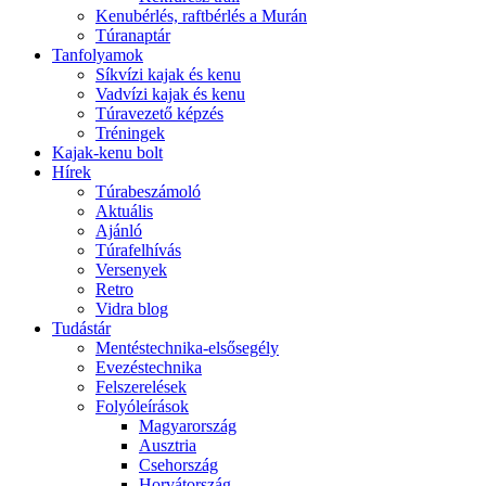
Kenubérlés, raftbérlés a Murán
Túranaptár
Tanfolyamok
Síkvízi kajak és kenu
Vadvízi kajak és kenu
Túravezető képzés
Tréningek
Kajak-kenu bolt
Hírek
Túrabeszámoló
Aktuális
Ajánló
Túrafelhívás
Versenyek
Retro
Vidra blog
Tudástár
Mentéstechnika-elsősegély
Evezéstechnika
Felszerelések
Folyóleírások
Magyarország
Ausztria
Csehország
Horvátország