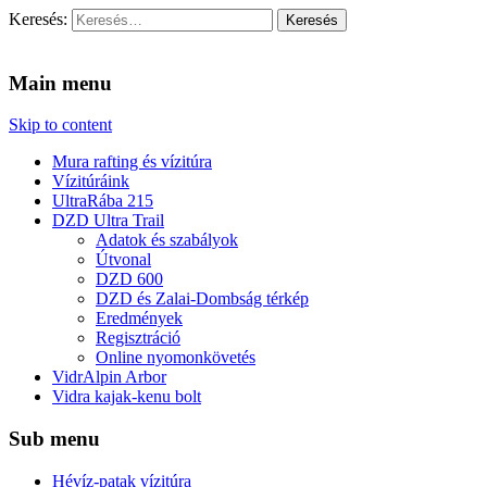
Keresés:
Vidra Vízitúra
… vízitúra szervezés, vadvíz, kajakoktatás, kajak-kenu bolt, vidras
Main menu
Skip to content
Mura rafting és vízitúra
Vízitúráink
UltraRába 215
DZD Ultra Trail
Adatok és szabályok
Útvonal
DZD 600
DZD és Zalai-Dombság térkép
Eredmények
Regisztráció
Online nyomonkövetés
VidrAlpin Arbor
Vidra kajak-kenu bolt
Sub menu
Hévíz-patak vízitúra