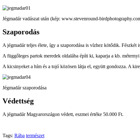
Jégmadár vadászat után (kép: www.stevenround-birdphotography.co
Szaporodás
A jégmadár teljes élete, így a szaporodása is vízhez kötődik. Fészkét i
A függőleges partok meredek oldalába építi ki, kaparja a kb. méternyi h
A kicsinyeket a hím és a tojó közösen látja el, együtt gondozza. A kir
Jégmadár szaporodása
Védettség
A jégmadár Magyarországon védett, eszmei értéke 50.000 Ft.
Tags:
Rába
természet