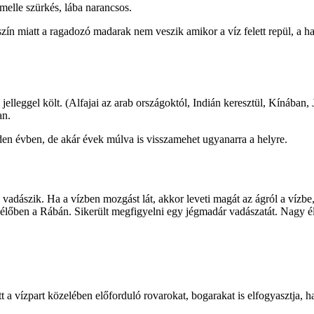
melle szürkés, lába narancsos.
 szín miatt a ragadozó madarak nem veszik amikor a víz felett repül, a ha
lleggel költ. (Alfajai az arab országoktól, Indián keresztül, Kínában,
an.
den évben, de akár évek múlva is visszamehet ugyanarra a helyre.
 vadászik. Ha a vízben mozgást lát, akkor leveti magát az ágról a vízbe
 élőben a Rábán. Sikerült megfigyelni egy jégmadár vadászatát. Nagy é
 a vízpart közelében előforduló rovarokat, bogarakat is elfogyasztja, ha 