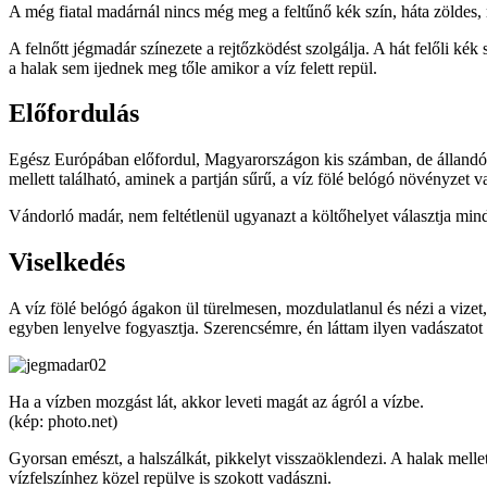
A még fiatal madárnál nincs még meg a feltűnő kék szín, háta zöldes, 
A felnőtt jégmadár színezete a rejtőzködést szolgálja. A hát felőli kék
a halak sem ijednek meg tőle amikor a víz felett repül.
Előfordulás
Egész Európában előfordul, Magyarországon kis számban, de állandó je
mellett található, aminek a partján sűrű, a víz fölé belógó növényzet v
Vándorló madár, nem feltétlenül ugyanazt a költőhelyet választja min
Viselkedés
A víz fölé belógó ágakon ül türelmesen, mozdulatlanul és nézi a vizet,
egyben lenyelve fogyasztja. Szerencsémre, én láttam ilyen vadászatot
Ha a vízben mozgást lát, akkor leveti magát az ágról a vízbe.
(kép: photo.net)
Gyorsan emészt, a halszálkát, pikkelyt visszaöklendezi. A halak mellett
vízfelszínhez közel repülve is szokott vadászni.