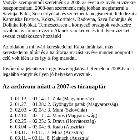
Vadvízi szempontból szeretnénk a 2008-as évet a szlovéniai vizekre
összpontosítani. 2008-ban szeretnénk még jobban megismerni a
Savinja, Krka, Soca folyókat, és szeretnénk megismerni, felfedezni a
Kamniska Bistrica, Kokra, Koritnica, Radovna, Sava Bohinjka és
Dolinka folyókat. Természetesen a környező országok vadvizeire
továbbra is járunk evezni. Akinek van kedve és tud ilyen vizeket
evezni csatlakozzon hozzánk!
Az oldalon a mi nyári kereskedelmi Rába túráinkat, más
kereskedelmi túráit és a hajóforgalmazást kivéve minden nonprofit
célú volt idén is és így is fog maradni.
Jövőre újra jelentkezek egy összefoglalóval. Remélem 2008-ban is
legalább ennyit és ilyen jó helyeken evezünk.
Az archívum miatt a 2007-es túranaptár
01.13. – 01.14.: 1. Zala (Magyarország)
01.27. – 01.28.: 2. Gyöngyös-patak (Magyarország)
02.03. – 02.04.: 3. Mura (Szlovénia)
02.10. – 02.11.: 4. Maros (Magyarország)
02.25. – 02.25.: 5. Dráva (Horvátország)
03.04. – 03.04.: 6. Raab (Ausztria)
03.11. – 03.11.: 7. Mura (Ausztria)
03.11. – 03.11.: 8. Kainach (Ausztria)