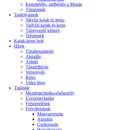
Kenubérlés, raftbérlés a Murán
Túranaptár
Tanfolyamok
Síkvízi kajak és kenu
Vadvízi kajak és kenu
Túravezető képzés
Tréningek
Kajak-kenu bolt
Hírek
Túrabeszámoló
Aktuális
Ajánló
Túrafelhívás
Versenyek
Retro
Vidra blog
Tudástár
Mentéstechnika-elsősegély
Evezéstechnika
Felszerelések
Folyóleírások
Magyarország
Ausztria
Csehország
Horvátország