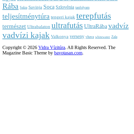
Rába
Soca
Szlovénia
Savinja
Salza
tanfolyam
terepfutás
teljesítménytúra
tengeri kajak
ultrafutás
vadvíz
természet
UltraRába
Ultrabalaton
vadvízi kajak
verseny
Valkonya
vltava
Zala
whitewater
Copyright © 2026
Vidra Vízitúra
. All Rights Reserved.
The
Magazine Basic Theme by
bavotasan.com
.