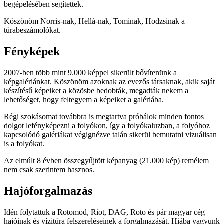
begépelésében segítettek.
Köszönöm Norris-nak, Hellá-nak, Tominak, Hodzsinak a
túrabeszámolókat.
Fényképek
2007-ben több mint 9.000 képpel sikerült bővítenünk a
képgalériánkat. Köszönöm azoknak az evezős társaknak, akik saját
készítésű képeiket a közösbe bedobták, megadták nekem a
lehetőséget, hogy feltegyem a képeiket a galériába.
Régi szokásomat továbbra is megtartva próbálok minden fontos
dolgot lefényképezni a folyókon, így a folyókaluzban, a folyóhoz
kapcsolódó galériákat végignézve talán sikerül bemutatni vizuálisan
is a folyókat.
Az elmúlt 8 évben összegyűjtött képanyag (21.000 kép) remélem
nem csak szerintem hasznos.
Hajóforgalmazás
Idén folytattuk a Rotomod, Riot, DAG, Roto és pár magyar cég
hajóinak és vízitúra felszereléseinek a forgalmazását. Hiába vagyunk