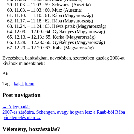
11.03. – 11.03.: 59. Schwarza (Ausztria)
11.03. – 11.03.: 60. Mürz (Ausztria)
11.10. – 11.10.: 61. Rába (Magyarország)
11.17. – 11.18.: 62. Rába (Magyarország)
11.24. – 11.24.: 63. Hévíz-patak (Magyarország)
12.09. – 12.09.: 64. Gyékényes (Magyarország)
12.13. – 12.13.: 65. Kerka (Magyarország)
12.28. – 12.28.: 66. Gyékényes (Magyarország)
12.29. – 12.29.: 67. Rába (Magyarország)
Evezésben, barátságban, nevetésben, szeretetben gazdag 2008-at
kívánok mindenkinek!
Ati
Tags:
kajak
kenu
Post navigation
← A jégmadár
2007-es zárótúra, Schengen, avagy hogyan lesz a Raab-ból Rába
pár átemelés után →
Vélemény, hozzászólás?