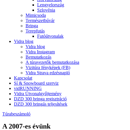
Lengyelország
Szlovénia
Mimicsoda
Természetbúvár
Bringa
Terepfutás
Futóútvonalak
Vidra blog
Vidra blog
Vidra Instagram
Bemutatkozás
A túravezetők bemutatkozása
Vizitúra fényképek (FB)
Vidra Strava edzésnapló
Kapcsolat
Sí & Snowboard szerviz
vidRUNNING
Vidra Útvonalgyűjtemény
DZD 300 bringa regisztráció
DZD 300 bringás teljesítések
Túrabeszámoló
A 2007-es évünk