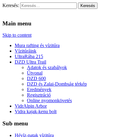
Keresés:
Vidra Vízitúra
… vízitúra szervezés, vadvíz, kajakoktatás, kajak-kenu bolt,
vidraságok…
Main menu
Skip to content
Mura rafting és vízitúra
Vízitúráink
UltraRába 215
DZD Ultra Trail
Adatok és szabályok
Útvonal
DZD 600
DZD és Zalai-Dombság térkép
Eredmények
Regisztráció
Online nyomonkövetés
VidrAlpin Arbor
Vidra kajak-kenu bolt
Sub menu
Hévíz-patak vízitúra