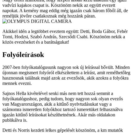
vadvízi kajakos csapat is. Köszönöm nekik az együtt evezett
napokat. A kemény mag eddig még igazán csak három főből áll, de
reméljük jövőre csatlakoznak még hozzánk páran.
Akikkel idén a legtöbbet eveztem együtt: Detti, Boda Gábor, Fehér
Tomi, Hodzsi, Szabó András, Szecsődi Csabi. Köszönöm nekik a
közös evezéseket és a barátságukat!
Folyóleírások
2007-ben folyókatalógusunk nagyon sok új leírással bővült. Minden
újonnan megismert folyóról elkészítettem a leírást, amit remélhetőleg
hasznosnak találnak majd azok az evezősök, akik azokra a folyókra
mennek evezni.
Sajnos Hella kivételével senki más nem tett hozzá semmit a
folyókatalógushoz, pedig tudom, hogy nagyon sok olyan evezős
van Magyarországon, akik a kitűnő nyelvtudásukat vagy a
számomra ismeretlen folyókhoz tartozó ismeretüket felhasználva
igazán kitűnő leírásokat készíthetnének. Akár más oldalakon
publikálva is.
Detti és Norris kezdeti lelkes gépelését köszönöm, a km mutatók