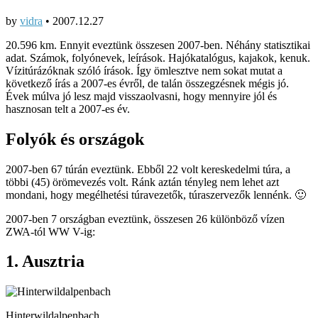
by
vidra
•
2007.12.27
20.596 km. Ennyit eveztünk összesen 2007-ben. Néhány statisztikai
adat. Számok, folyónevek, leírások. Hajókatalógus, kajakok, kenuk.
Vízitúrázóknak szóló írások. Így ömlesztve nem sokat mutat a
következő írás a 2007-es évről, de talán összegzésnek mégis jó.
Évek múlva jó lesz majd visszaolvasni, hogy mennyire jól és
hasznosan telt a 2007-es év.
Folyók és országok
2007-ben 67 túrán eveztünk. Ebből 22 volt kereskedelmi túra, a
többi (45) örömevezés volt. Ránk aztán tényleg nem lehet azt
mondani, hogy megélhetési túravezetők, túraszervezők lennénk. 🙂
2007-ben 7 országban eveztünk, összesen 26 különböző vízen
ZWA-tól WW V-ig:
1. Ausztria
Hinterwildalpenbach