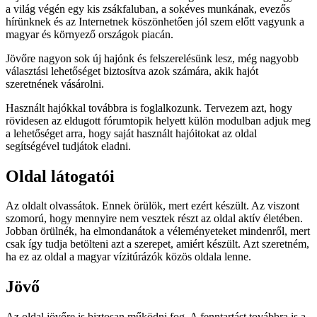
a világ végén egy kis zsákfaluban, a sokéves munkának, evezős
hírünknek és az Internetnek köszönhetően jól szem előtt vagyunk a
magyar és környező országok piacán.
Jövőre nagyon sok új hajónk és felszerelésünk lesz, még nagyobb
választási lehetőséget biztosítva azok számára, akik hajót
szeretnének vásárolni.
Használt hajókkal továbbra is foglalkozunk. Tervezem azt, hogy
rövidesen az eldugott fórumtopik helyett külön modulban adjuk meg
a lehetőséget arra, hogy saját használt hajóitokat az oldal
segítségével tudjátok eladni.
Oldal látogatói
Az oldalt olvassátok. Ennek örülök, mert ezért készült. Az viszont
szomorú, hogy mennyire nem vesztek részt az oldal aktív életében.
Jobban örülnék, ha elmondanátok a véleményeteket mindenről, mert
csak így tudja betölteni azt a szerepet, amiért készült. Azt szeretném,
ha ez az oldal a magyar vízitúrázók közös oldala lenne.
Jövő
Az oldal jövőre is biztosan működni fog. A fenntartást továbbra is a