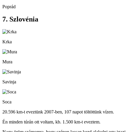
Poprád
7. Szlovénia
Krka
Mura
Savinja
Soca
20.596 km-t eveztünk 2007-ben, 107 napot töltöttünk vízen.
Én minden túrán ott voltam, kb. 1.500 km-t eveztem.
Nagy öröm számomra, hogy szépen lassan kezd alakulni egy igazi