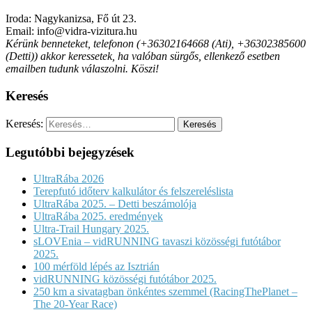
Iroda: Nagykanizsa, Fő út 23.
Email: info@vidra-vizitura.hu
Kérünk benneteket, telefonon (+36302164668 (Ati), +36302385600
(Detti)) akkor keressetek, ha valóban sürgős, ellenkező esetben
emailben tudunk válaszolni. Köszi!
Keresés
Keresés:
Legutóbbi bejegyzések
UltraRába 2026
Terepfutó időterv kalkulátor és felszereléslista
UltraRába 2025. – Detti beszámolója
UltraRába 2025. eredmények
Ultra-Trail Hungary 2025.
sLOVEnia – vidRUNNING tavaszi közösségi futótábor
2025.
100 mérföld lépés az Isztrián
vidRUNNING közösségi futótábor 2025.
250 km a sivatagban önkéntes szemmel (RacingThePlanet –
The 20-Year Race)