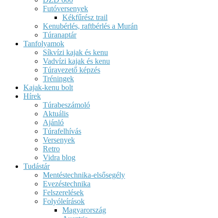
Futóversenyek
Kékfűrész trail
Kenubérlés, raftbérlés a Murán
Túranaptár
Tanfolyamok
Síkvízi kajak és kenu
Vadvízi kajak és kenu
Túravezető képzés
Tréningek
Kajak-kenu bolt
Hírek
Túrabeszámoló
Aktuális
Ajánló
Túrafelhívás
Versenyek
Retro
Vidra blog
Tudástár
Mentéstechnika-elsősegély
Evezéstechnika
Felszerelések
Folyóleírások
Magyarország