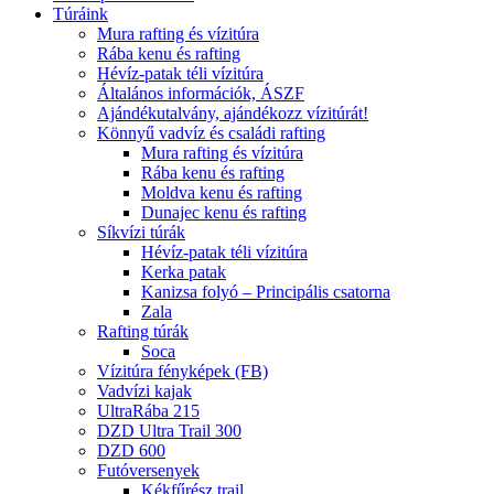
Túráink
Mura rafting és vízitúra
Rába kenu és rafting
Hévíz-patak téli vízitúra
Általános információk, ÁSZF
Ajándékutalvány, ajándékozz vízitúrát!
Könnyű vadvíz és családi rafting
Mura rafting és vízitúra
Rába kenu és rafting
Moldva kenu és rafting
Dunajec kenu és rafting
Síkvízi túrák
Hévíz-patak téli vízitúra
Kerka patak
Kanizsa folyó – Principális csatorna
Zala
Rafting túrák
Soca
Vízitúra fényképek (FB)
Vadvízi kajak
UltraRába 215
DZD Ultra Trail 300
DZD 600
Futóversenyek
Kékfűrész trail