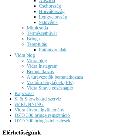
Ausztria
Csehország
Horvátország
Lengyelország
Szlovénia
Mimicsoda
Természetbúvár
Bringa
Terepfutás
Futóútvonalak
Vidra blog
Vidra blog
Vidra Instagram
Bemutatkozás
A túravezetők bemutatkozása
Vizitúra fényképek (FB)
Vidra Strava edzésnapló
Kapcsolat
Sí & Snowboard szerviz
vidRUNNING
Vidra Útvonalgyűjtemény
DZD 300 bringa regisztráció
DZD 300 bringás teljesítések
Elérhetőségünk