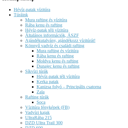
Hévíz-patak vízitúra
Túráink
Mura rafting és vízitúra
Rába kenu és rafting
Hévíz-patak téli vízitúra
Általános információk, ÁSZF
Ajándékutalvány, ajándékozz vízitúrát!
Könnyű vadvíz és családi rafting
Mura rafting és vízitúra
Rába kenu és rafting
Moldva kenu és rafting
Dunajec kenu és rafting
Síkvízi túrák
Hévíz-patak téli vízitúra
Kerka patak
Kanizsa folyó – Principális csatorna
Zala
Rafting túrák
Soca
Vízitúra fényképek (FB)
Vadvízi kajak
UltraRába 215
DZD Ultra Trail 300
DZD 600