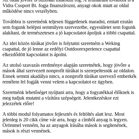
Vidra Csoport Bt. fogja finanszírozni, anyagi okok miatt az oldal
működése nincs veszélyben.
Továbbra is szeretnénk teljesen függetlenek maradni, emiatt ezután
sem fogunk belépni semmilyen szervezetbe, egyesületet sem fogunk
alakítani, de természetesen a jó kapcsolatot ápoljuk a többi csapattal.
Az idei közös túrákat jövőre is folytatni szeretném a Weking
csapattal, de jó lenne az erdélyi Outdoorexperience csapattal
elkezdődött kapcsolatot is ápolni.
Az utolsó szavazás eredménye alapján szeretnétek, hogy jövőre a
mások által szervezett nonprofit túrákat is szerepeltessük az oldalon.
Ennek semmi akadálya nincs, a nonprofit túrákat szervező emberkék
remélem fel fogják venni velem a kapcsolatot ez ügyben.
Szeretnénk lehetőséget nyújtani arra, hogy a fogyatékkal élőknek is
meg tudjuk mutatni a vízitúra szépségeit. Jelentkezéskor ezt
jelezzétek előre!
A többi modul folyamatos fejlesztés és feltöltés alatt lesz. Most
jelenleg is 20 cikk címe vár arra, hogy a címből anyag is legyen.
Örömmel venném, ha az anyagok írásába mások is segítenének,
mások is részt vennének.