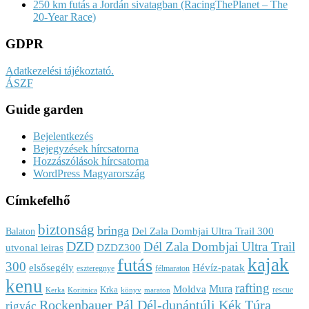
250 km futás a Jordán sivatagban (RacingThePlanet – The
20-Year Race)
GDPR
Adatkezelési tájékoztató.
ÁSZF
Guide garden
Bejelentkezés
Bejegyzések hírcsatorna
Hozzászólások hírcsatorna
WordPress Magyarország
Címkefelhő
biztonság
bringa
Del Zala Dombjai Ultra Trail 300
Balaton
DZD
Dél Zala Dombjai Ultra Trail
utvonal leiras
DZDZ300
kajak
futás
300
elsősegély
Hévíz-patak
eszteregnye
félmaraton
kenu
rafting
Mura
Moldva
Krka
rescue
Kerka
Koritnica
könyv
maraton
Rockenbauer Pál Dél-dunántúli Kék Túra
rigyác