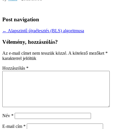
Post navigation
← Alapszintű újraélesztés (BLS) algoritmusa
Vélemény, hozzászólás?
Az e-mail címet nem tesszük közzé.
A kötelező mezőket
*
karakterrel jelöltük
Hozzászólás
*
Név
*
E-mail cím
*