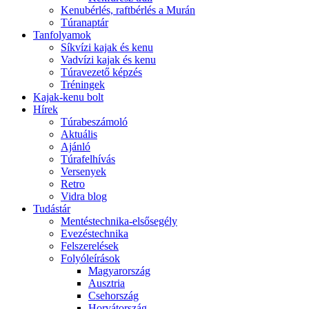
Kenubérlés, raftbérlés a Murán
Túranaptár
Tanfolyamok
Síkvízi kajak és kenu
Vadvízi kajak és kenu
Túravezető képzés
Tréningek
Kajak-kenu bolt
Hírek
Túrabeszámoló
Aktuális
Ajánló
Túrafelhívás
Versenyek
Retro
Vidra blog
Tudástár
Mentéstechnika-elsősegély
Evezéstechnika
Felszerelések
Folyóleírások
Magyarország
Ausztria
Csehország
Horvátország