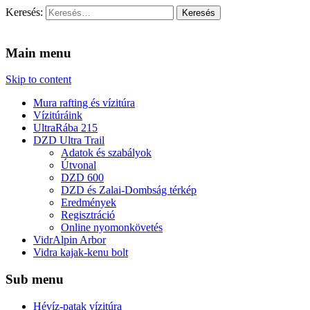
Keresés:
Vidra Vízitúra
… vízitúra szervezés, vadvíz, kajakoktatás, kajak-kenu bolt,
vidraságok…
Main menu
Skip to content
Mura rafting és vízitúra
Vízitúráink
UltraRába 215
DZD Ultra Trail
Adatok és szabályok
Útvonal
DZD 600
DZD és Zalai-Dombság térkép
Eredmények
Regisztráció
Online nyomonkövetés
VidrAlpin Arbor
Vidra kajak-kenu bolt
Sub menu
Hévíz-patak vízitúra