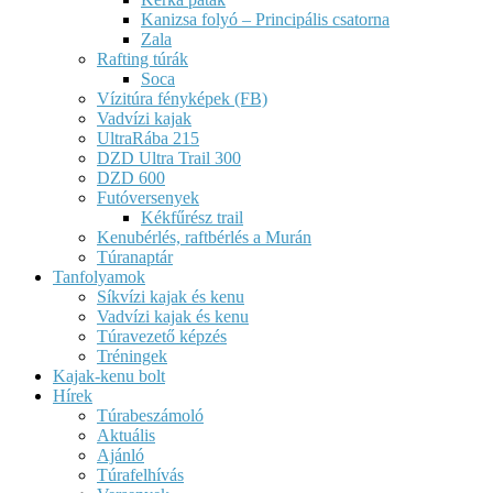
Kanizsa folyó – Principális csatorna
Zala
Rafting túrák
Soca
Vízitúra fényképek (FB)
Vadvízi kajak
UltraRába 215
DZD Ultra Trail 300
DZD 600
Futóversenyek
Kékfűrész trail
Kenubérlés, raftbérlés a Murán
Túranaptár
Tanfolyamok
Síkvízi kajak és kenu
Vadvízi kajak és kenu
Túravezető képzés
Tréningek
Kajak-kenu bolt
Hírek
Túrabeszámoló
Aktuális
Ajánló
Túrafelhívás