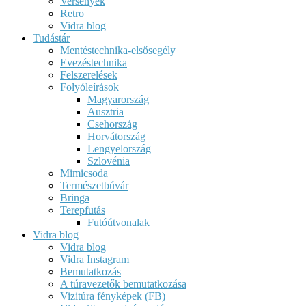
Versenyek
Retro
Vidra blog
Tudástár
Mentéstechnika-elsősegély
Evezéstechnika
Felszerelések
Folyóleírások
Magyarország
Ausztria
Csehország
Horvátország
Lengyelország
Szlovénia
Mimicsoda
Természetbúvár
Bringa
Terepfutás
Futóútvonalak
Vidra blog
Vidra blog
Vidra Instagram
Bemutatkozás
A túravezetők bemutatkozása
Vizitúra fényképek (FB)