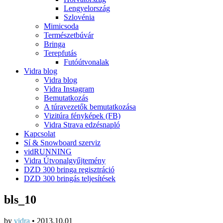
Lengyelország
Szlovénia
Mimicsoda
Természetbúvár
Bringa
Terepfutás
Futóútvonalak
Vidra blog
Vidra blog
Vidra Instagram
Bemutatkozás
A túravezetők bemutatkozása
Vizitúra fényképek (FB)
Vidra Strava edzésnapló
Kapcsolat
Sí & Snowboard szerviz
vidRUNNING
Vidra Útvonalgyűjtemény
DZD 300 bringa regisztráció
DZD 300 bringás teljesítések
bls_10
by
vidra
•
2013.10.01