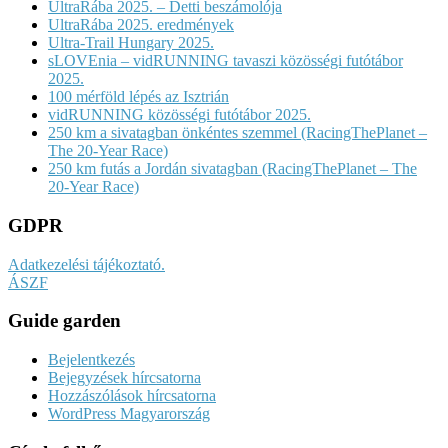
UltraRába 2025. – Detti beszámolója
UltraRába 2025. eredmények
Ultra-Trail Hungary 2025.
sLOVEnia – vidRUNNING tavaszi közösségi futótábor
2025.
100 mérföld lépés az Isztrián
vidRUNNING közösségi futótábor 2025.
250 km a sivatagban önkéntes szemmel (RacingThePlanet –
The 20-Year Race)
250 km futás a Jordán sivatagban (RacingThePlanet – The
20-Year Race)
GDPR
Adatkezelési tájékoztató.
ÁSZF
Guide garden
Bejelentkezés
Bejegyzések hírcsatorna
Hozzászólások hírcsatorna
WordPress Magyarország