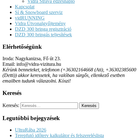
Vidra Strava edzésnapló
Kapcsolat
Sí & Snowboard szerviz
vidRUNNING
Vidra Útvonalgyűjtemény
DZD 300 bringa regisztráció
DZD 300 bringás teljesítések
Elérhetőségünk
Iroda: Nagykanizsa, Fő út 23.
Email: info@vidra-vizitura.hu
Kérünk benneteket, telefonon (+36302164668 (Ati), +36302385600
(Detti)) akkor keressetek, ha valóban sürgős, ellenkező esetben
emailben tudunk válaszolni. Köszi!
Keresés
Keresés:
Legutóbbi bejegyzések
UltraRába 2026
Terepfutó időterv kalkulátor és felszereléslista