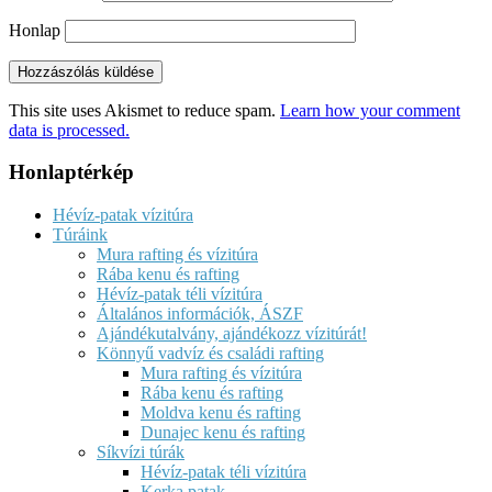
Honlap
This site uses Akismet to reduce spam.
Learn how your comment
data is processed.
Honlaptérkép
Hévíz-patak vízitúra
Túráink
Mura rafting és vízitúra
Rába kenu és rafting
Hévíz-patak téli vízitúra
Általános információk, ÁSZF
Ajándékutalvány, ajándékozz vízitúrát!
Könnyű vadvíz és családi rafting
Mura rafting és vízitúra
Rába kenu és rafting
Moldva kenu és rafting
Dunajec kenu és rafting
Síkvízi túrák
Hévíz-patak téli vízitúra
Kerka patak