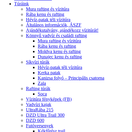
Túráink
Mura rafting és vízitúra
Rába kenu és rafting
Hévíz-patak téli vízitúra
Általános információk, ÁSZF
Ajándékutalvány, ajándékozz vízitúrát!
Könnyű vadvíz és családi rafting
Mura rafting és vízitúra
Rába kenu és rafting
Moldva kenu és rafting
Dunajec kenu és rafting
Síkvízi túrák
Hévíz-patak téli vízitúra
Kerka patak
Kanizsa folyó – Principális csatorna
Zala
Rafting túrák
Soca
Vízitúra fényképek (FB)
Vadvízi kajak
UltraRába 215
DZD Ultra Trail 300
DZD 600
Futóversenyek
Kékfűrész trail