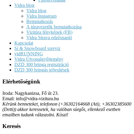
Vidra blog
Vidra blog
Vidra Instagram
Bemutatkozás
A túravezetők bemutatkozása
Vizitúra fényképek (FB)
Vidra Strava edzésnapló
Kapcsolat
Sí & Snowboard szerviz
vidRUNNING
Vidra Útvonalgyűjtemény
DZD 300 bringa regisztráció
DZD 300 bringás teljesítések
Elérhetőségünk
Iroda: Nagykanizsa, Fő út 23.
Email: info@vidra-vizitura.hu
Kérünk benneteket, telefonon (+36302164668 (Ati), +36302385600
(Detti)) akkor keressetek, ha valóban sürgős, ellenkező esetben
emailben tudunk válaszolni. Köszi!
Keresés