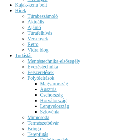
Kajak-kenu bolt
Hírek
Túrabeszámoló
Aktuális
Ajánló
Túrafelhívás
Versenyek
Retro
Vidra blog
Tudástár
Mentéstechnika-elsősegély
Evezéstechnika
Felszerelések
Folyóleírások
Magyarország
Ausztria
Csehország
Horvátország
Lengyelország
Szlovénia
Mimicsoda
Természetbúvár
Bringa
Terepfutás
Futóútvonalak