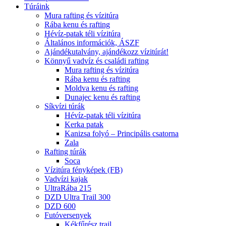
Túráink
Mura rafting és vízitúra
Rába kenu és rafting
Hévíz-patak téli vízitúra
Általános információk, ÁSZF
Ajándékutalvány, ajándékozz vízitúrát!
Könnyű vadvíz és családi rafting
Mura rafting és vízitúra
Rába kenu és rafting
Moldva kenu és rafting
Dunajec kenu és rafting
Síkvízi túrák
Hévíz-patak téli vízitúra
Kerka patak
Kanizsa folyó – Principális csatorna
Zala
Rafting túrák
Soca
Vízitúra fényképek (FB)
Vadvízi kajak
UltraRába 215
DZD Ultra Trail 300
DZD 600
Futóversenyek
Kékfűrész trail