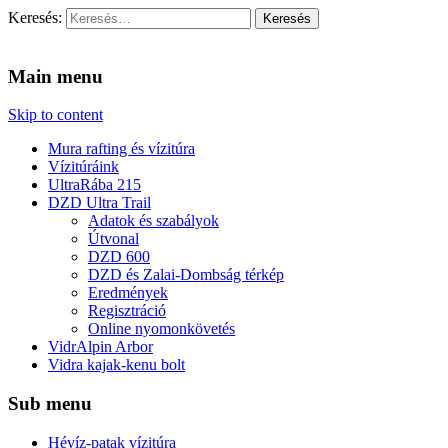
Keresés:
Vidra Vízitúra
… vízitúra szervezés, vadvíz, kajakoktatás, kajak-kenu bolt,
vidraságok…
Main menu
Skip to content
Mura rafting és vízitúra
Vízitúráink
UltraRába 215
DZD Ultra Trail
Adatok és szabályok
Útvonal
DZD 600
DZD és Zalai-Dombság térkép
Eredmények
Regisztráció
Online nyomonkövetés
VidrAlpin Arbor
Vidra kajak-kenu bolt
Sub menu
Hévíz-patak vízitúra