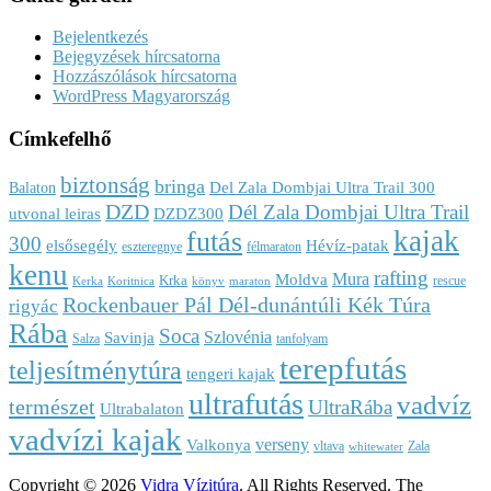
Bejelentkezés
Bejegyzések hírcsatorna
Hozzászólások hírcsatorna
WordPress Magyarország
Címkefelhő
biztonság
bringa
Del Zala Dombjai Ultra Trail 300
Balaton
DZD
Dél Zala Dombjai Ultra Trail
utvonal leiras
DZDZ300
kajak
futás
300
elsősegély
Hévíz-patak
eszteregnye
félmaraton
kenu
rafting
Mura
Moldva
Krka
rescue
Kerka
Koritnica
könyv
maraton
Rockenbauer Pál Dél-dunántúli Kék Túra
rigyác
Rába
Soca
Szlovénia
Savinja
Salza
tanfolyam
terepfutás
teljesítménytúra
tengeri kajak
ultrafutás
vadvíz
természet
UltraRába
Ultrabalaton
vadvízi kajak
verseny
Valkonya
vltava
Zala
whitewater
Copyright © 2026
Vidra Vízitúra
. All Rights Reserved.
The