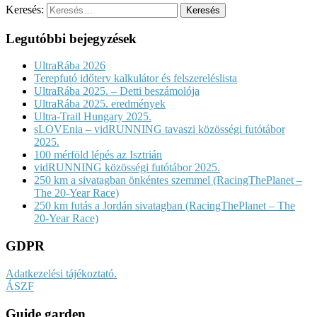
Keresés:
Legutóbbi bejegyzések
UltraRába 2026
Terepfutó időterv kalkulátor és felszereléslista
UltraRába 2025. – Detti beszámolója
UltraRába 2025. eredmények
Ultra-Trail Hungary 2025.
sLOVEnia – vidRUNNING tavaszi közösségi futótábor
2025.
100 mérföld lépés az Isztrián
vidRUNNING közösségi futótábor 2025.
250 km a sivatagban önkéntes szemmel (RacingThePlanet –
The 20-Year Race)
250 km futás a Jordán sivatagban (RacingThePlanet – The
20-Year Race)
GDPR
Adatkezelési tájékoztató.
ÁSZF
Guide garden