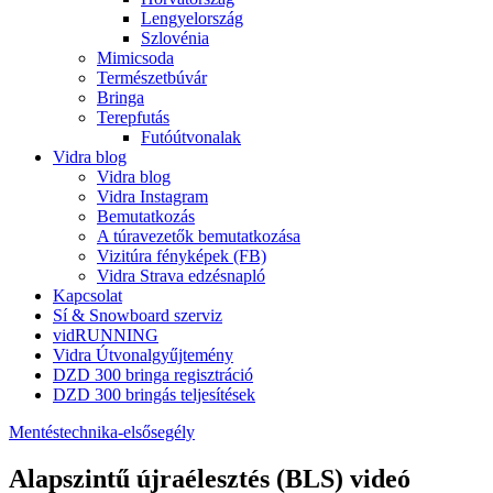
Lengyelország
Szlovénia
Mimicsoda
Természetbúvár
Bringa
Terepfutás
Futóútvonalak
Vidra blog
Vidra blog
Vidra Instagram
Bemutatkozás
A túravezetők bemutatkozása
Vizitúra fényképek (FB)
Vidra Strava edzésnapló
Kapcsolat
Sí & Snowboard szerviz
vidRUNNING
Vidra Útvonalgyűjtemény
DZD 300 bringa regisztráció
DZD 300 bringás teljesítések
Mentéstechnika-elsősegély
Alapszintű újraélesztés (BLS) videó