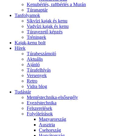
Kenubérlés, raftbérlés a Murán
Túranaptár
Tanfolyamok
Síkvízi kajak és kenu
Vadvízi kajak és kenu
Túravezető képzés
Tréningek
Kajak-kenu bolt
Hírek
Túrabeszámoló
Aktuális
Ajánló
Túrafelhívás
Versenyek
Retro
Vidra blog
Tudástár
Mentéstechnika-elsősegély
Evezéstechnika
Felszerelések
Folyóleírások
Magyarország
Ausztria
Csehország
Horvátország