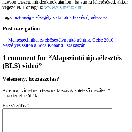
nagyon tetszett, mindenkinek ajánlom, ha van rá lehetőséged, akkor
végezd el. Honlapjuk:
www.vizimentok.hu
Tags:
biztonság
elsősegély
stabil oldalfekvés
újraélesztés
Post navigation
← Mentéstechnikai és elsősegélynyújtó tréning, Gelse 2010.
Veszélyes szifon a Soca Kobarid-i szakaszán →
1 comment for “
Alapszintű újraélesztés
(BLS) videó
”
Vélemény, hozzászólás?
Az e-mail címet nem tesszük közzé.
A kötelező mezőket
*
karakterrel jelöltük
Hozzászólás
*