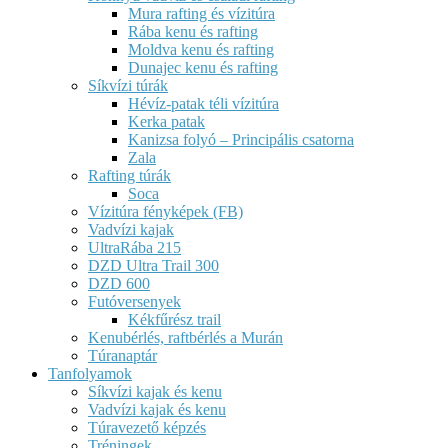
Mura rafting és vízitúra
Rába kenu és rafting
Moldva kenu és rafting
Dunajec kenu és rafting
Síkvízi túrák
Hévíz-patak téli vízitúra
Kerka patak
Kanizsa folyó – Principális csatorna
Zala
Rafting túrák
Soca
Vízitúra fényképek (FB)
Vadvízi kajak
UltraRába 215
DZD Ultra Trail 300
DZD 600
Futóversenyek
Kékfűrész trail
Kenubérlés, raftbérlés a Murán
Túranaptár
Tanfolyamok
Síkvízi kajak és kenu
Vadvízi kajak és kenu
Túravezető képzés
Tréningek