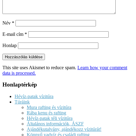
Név
*
E-mail cím
*
Honlap
This site uses Akismet to reduce spam.
Learn how your comment
data is processed.
Honlaptérkép
Hévíz-patak vízitúra
Túráink
Mura rafting és vízitúra
Rába kenu és rafting
Hévíz-patak téli vízitúra
Általános információk, ÁSZF
Ajándékutalvány, ajándékozz vízitúrát!
Könnyű vadvíz és családi rafting