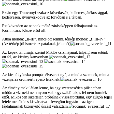
Eztán egy Trnovonyi szakasz következék, kellemes játékossággal,
kedélyesen, gyönyörködve az folyóban s a tájban.
Ezt követően az napnak méltó zárásaképpen felhajtatunk az
Koritnicára, Kluze erőd alá.
Attila monda: „II-III”, nincs ott semmi, térkép monda: „!! III-IV”.
(Az térkép jól ismeré az pataknak jellemét)
Az képek tanulsága szerint Miklós csizmájának talpáig sem értünk
ott fel, az kicsiny kanyonban.
Az kies folyócska pompás élvezetet nyújta mind a szemnek, mint a
vizenjárás öröméért repeső léleknek.
Az élmény makulátlan lenne, ha egy szerencsétlen pillanatban
midőn a víz neki nem nyom vala egy sziklának, s fel nem borulék
ettől. Miközben sikertelen próbálnék visszafordulni, egy zúgón fejjel
lefelé menék le s kisvártatva – levegőm fogytán – az igen
fájdalmasnak bizonyuló úszást választám.