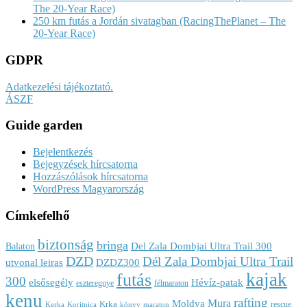
The 20-Year Race)
250 km futás a Jordán sivatagban (RacingThePlanet – The
20-Year Race)
GDPR
Adatkezelési tájékoztató.
ÁSZF
Guide garden
Bejelentkezés
Bejegyzések hírcsatorna
Hozzászólások hírcsatorna
WordPress Magyarország
Címkefelhő
biztonság
bringa
Del Zala Dombjai Ultra Trail 300
Balaton
DZD
Dél Zala Dombjai Ultra Trail
utvonal leiras
DZDZ300
kajak
futás
300
elsősegély
Hévíz-patak
eszteregnye
félmaraton
kenu
rafting
Mura
Moldva
Krka
rescue
Kerka
Koritnica
könyv
maraton