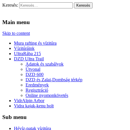
Keresés:
Vidra Vízitúra
… vízitúra szervezés, vadvíz, kajakoktatás, kajak-kenu bolt,
vidraságok…
Main menu
Skip to content
Mura rafting és vízitúra
Vízitúráink
UltraRába 215
DZD Ultra Trail
Adatok és szabályok
Útvonal
DZD 600
DZD és Zalai-Dombság térkép
Eredmények
Regisztráció
Online nyomonkövetés
VidrAlpin Arbor
Vidra kajak-kenu bolt
Sub menu
Hévíz-patak vízitúra