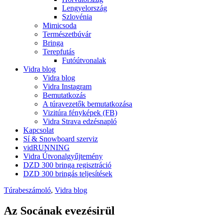
Lengyelország
Szlovénia
Mimicsoda
Természetbúvár
Bringa
Terepfutás
Futóútvonalak
Vidra blog
Vidra blog
Vidra Instagram
Bemutatkozás
A túravezetők bemutatkozása
Vizitúra fényképek (FB)
Vidra Strava edzésnapló
Kapcsolat
Sí & Snowboard szerviz
vidRUNNING
Vidra Útvonalgyűjtemény
DZD 300 bringa regisztráció
DZD 300 bringás teljesítések
Túrabeszámoló
,
Vidra blog
Az Socának evezésirül