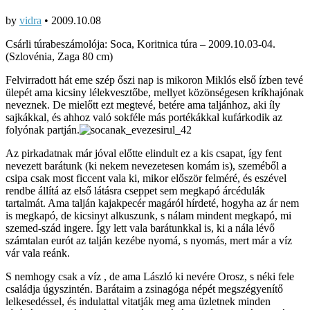
by
vidra
•
2009.10.08
Csárli túrabeszámolója: Soca, Koritnica túra – 2009.10.03-04.
(Szlovénia, Zaga 80 cm)
Felvirradott hát eme szép őszi nap is mikoron Miklós első ízben tevé
ülepét ama kicsiny lélekvesztőbe, mellyet közönségesen kríkhajónak
neveznek. De mielőtt ezt megtevé, betére ama taljánhoz, aki íly
sajkákkal, és ahhoz való sokféle más portékákkal kufárkodik az
folyónak partján.
Az pirkadatnak már jóval előtte elindult ez a kis csapat, így fent
nevezett barátunk (ki nekem nevezetesen komám is), szeméből a
csipa csak most ficcent vala ki, mikor először felméré, és eszével
rendbe állítá az első látásra cseppet sem megkapó árcédulák
tartalmát. Ama talján kajakpecér magáról hírdeté, hogyha az ár nem
is megkapó, de kicsinyt alkuszunk, s nálam mindent megkapó, mi
szemed-szád ingere. Így lett vala barátunkkal is, ki a nála lévő
számtalan eurót az talján kezébe nyomá, s nyomás, mert már a víz
vár vala reánk.
S nemhogy csak a víz , de ama László ki nevére Orosz, s néki fele
családja úgyszintén. Barátaim a zsinagóga népét megszégyenítő
lelkesedéssel, és indulattal vitatják meg ama üzletnek minden