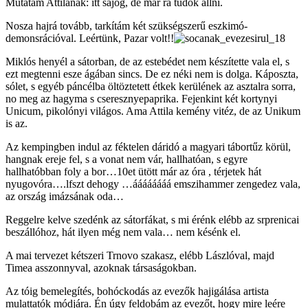
Mutatám Attilának: itt sajog, de már rá tudok állni.
Nosza hajrá tovább, tarkítám két szükségszerű eszkimó-
demonsrációval. Leértünk, Pazar volt!!
Miklós henyél a sátorban, de az estebédet nem készítette vala el, s
ezt megtenni esze ágában sincs. De ez néki nem is dolga. Káposzta,
sólet, s egyéb páncélba öltöztetett étkek kerülének az asztalra sorra,
no meg az hagyma s cseresznyepaprika. Fejenkint két kortynyi
Unicum, pikolónyi világos. Ama Attila kemény vitéz, de az Unikum
is az.
Az kempingben indul az féktelen dáridó a magyari tábortűz körül,
hangnak ereje fel, s a vonat nem vár, hallhatóan, s egyre
hallhatóbban foly a bor…10et ütött már az óra , térjetek hát
nyugovóra….lfszt dehogy …áááááááá emszihammer zengedez vala,
az ország imázsának oda…
Reggelre kelve szedénk az sátorfákat, s mi érénk elébb az srprenicai
beszállóhoz, hát ilyen még nem vala… nem késénk el.
A mai tervezet kétszeri Trnovo szakasz, elébb Lászlóval, majd
Timea asszonnyval, azoknak társaságokban.
Az tóig bemelegítés, bohóckodás az evezők hajigálása artista
mulattatók módjára. Én úgy feldobám az evezőt, hogy mire leére