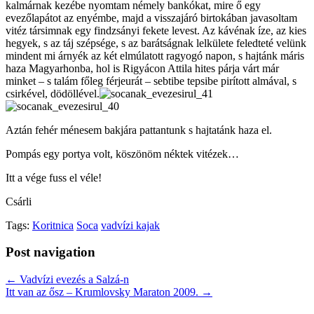
kalmárnak kezébe nyomtam némely bankókat, mire ő egy
evezőlapátot az enyémbe, majd a visszajáró birtokában javasoltam
vitéz társimnak egy findzsányi fekete levest. Az kávénak íze, az kies
hegyek, s az táj szépsége, s az barátságnak lelkülete feledteté velünk
mindent mi árnyék az két elmúlatott ragyogó napon, s hajtánk máris
haza Magyarhonba, hol is Rigyácon Attila hites párja várt már
minket – s talám főleg férjeurát – sebtibe tepsibe pirított almával, s
csirkével, dödöllével.
Aztán fehér ménesem bakjára pattantunk s hajtatánk haza el.
Pompás egy portya volt, köszönöm néktek vitézek…
Itt a vége fuss el véle!
Csárli
Tags:
Koritnica
Soca
vadvízi kajak
Post navigation
← Vadvízi evezés a Salzá-n
Itt van az ősz – Krumlovsky Maraton 2009. →