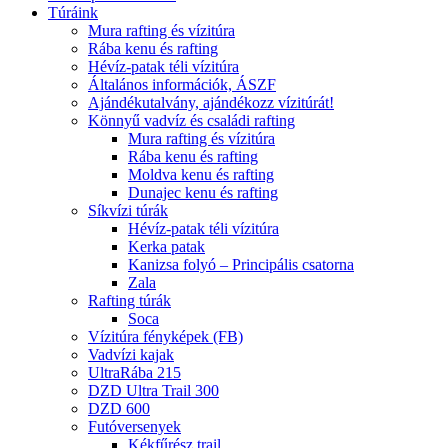
Túráink
Mura rafting és vízitúra
Rába kenu és rafting
Hévíz-patak téli vízitúra
Általános információk, ÁSZF
Ajándékutalvány, ajándékozz vízitúrát!
Könnyű vadvíz és családi rafting
Mura rafting és vízitúra
Rába kenu és rafting
Moldva kenu és rafting
Dunajec kenu és rafting
Síkvízi túrák
Hévíz-patak téli vízitúra
Kerka patak
Kanizsa folyó – Principális csatorna
Zala
Rafting túrák
Soca
Vízitúra fényképek (FB)
Vadvízi kajak
UltraRába 215
DZD Ultra Trail 300
DZD 600
Futóversenyek
Kékfűrész trail