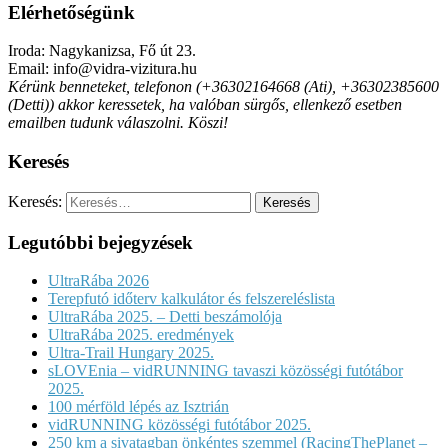
Elérhetőségünk
Iroda: Nagykanizsa, Fő út 23.
Email: info@vidra-vizitura.hu
Kérünk benneteket, telefonon (+36302164668 (Ati), +36302385600
(Detti)) akkor keressetek, ha valóban sürgős, ellenkező esetben
emailben tudunk válaszolni. Köszi!
Keresés
Keresés:
Legutóbbi bejegyzések
UltraRába 2026
Terepfutó időterv kalkulátor és felszereléslista
UltraRába 2025. – Detti beszámolója
UltraRába 2025. eredmények
Ultra-Trail Hungary 2025.
sLOVEnia – vidRUNNING tavaszi közösségi futótábor
2025.
100 mérföld lépés az Isztrián
vidRUNNING közösségi futótábor 2025.
250 km a sivatagban önkéntes szemmel (RacingThePlanet –