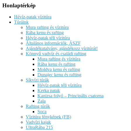
Honlaptérkép
Hévíz-patak vízitúra
Túráink
Mura rafting és vízitúra
Rába kenu és rafting
Hévíz-patak téli vízitúra
Általános információk, ÁSZF
Ajándékutalvány, ajándékozz vízitúrát!
Könnyű vadvíz és családi rafting
Mura rafting és vízitúra
Rába kenu és rafting
Moldva kenu és rafting
Dunajec kenu és rafting
Síkvízi túrák
Hévíz-patak téli vízitúra
Kerka patak
Kanizsa folyó – Principális csatorna
Zala
Rafting túrák
Soca
Vízitúra fényképek (FB)
Vadvízi kajak
UltraRába 215