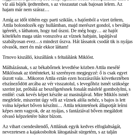
víz alá bújék ijedtemben, s az visszautat csak bajosan lelem. Az
hajam már nem száraz…
Amíg az időt töltém egy parti sziklán, s hajómból a vizet ürítem,
Attila bolondozék egy hullámban, majd merészet gondol, s beváltja
igéretét, s láthatom, hogy tud úszni. De még hogy… az hajót
kötelékén maga után vonszolva az víznek habjain, lapátjával
szabályosan evez…s mindezt úszva. Hát lássatok csodát tik is nyájas
olvasók, mert én már ekkor láttam!
Trnovo kiszálló, kiszállánk s feltalálánk Miklóst.
Málházásnak, s az békabőrnek levedlése közben Attila mesélé
Miklósnak az történteket, ki szerényen megjegyzé: ő is csak egyet
úszott vala…Mikoron Attila eztán ezen hozzászólás következtében
elszíneződött arcába az vér visszatolul, s levegőhöz ismét szüksége
szerint jut, próbálá az beszélgetésnek fonalát másfelé gombolyítni, s
említé: csak kevés képet készíte az masinájával. Mire Miklós ismét
megfelele, miszerint úgy véli az víznek alóla nehéz, s bajos is lett
volna képeket bőven készítni… Attila tekintetének állapotját leírni
képes nem vagyok, de az nyájas, s fantáziával bőven megáldott
olvasó képzeletére bátor bízom.
Az vihart csendesítendő, Attilának egyik kedves elfoglaltságát,
nevezetesen a kajakosboltok látogatását sürgetém, s az talján