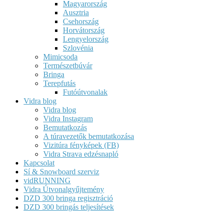
Magyarország
Ausztria
Csehország
Horvátország
Lengyelország
Szlovénia
Mimicsoda
Természetbúvár
Bringa
Terepfutás
Futóútvonalak
Vidra blog
Vidra blog
Vidra Instagram
Bemutatkozás
A túravezetők bemutatkozása
Vizitúra fényképek (FB)
Vidra Strava edzésnapló
Kapcsolat
Sí & Snowboard szerviz
vidRUNNING
Vidra Útvonalgyűjtemény
DZD 300 bringa regisztráció
DZD 300 bringás teljesítések