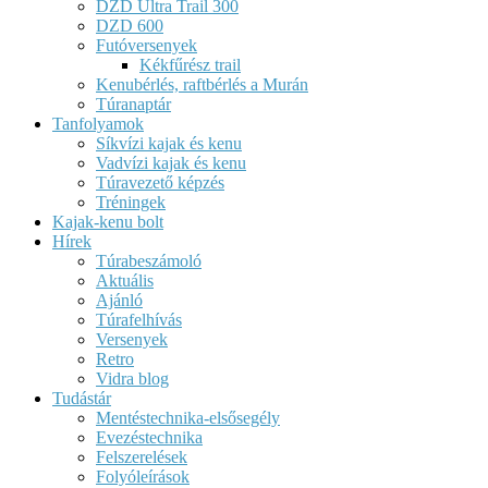
DZD Ultra Trail 300
DZD 600
Futóversenyek
Kékfűrész trail
Kenubérlés, raftbérlés a Murán
Túranaptár
Tanfolyamok
Síkvízi kajak és kenu
Vadvízi kajak és kenu
Túravezető képzés
Tréningek
Kajak-kenu bolt
Hírek
Túrabeszámoló
Aktuális
Ajánló
Túrafelhívás
Versenyek
Retro
Vidra blog
Tudástár
Mentéstechnika-elsősegély
Evezéstechnika
Felszerelések
Folyóleírások