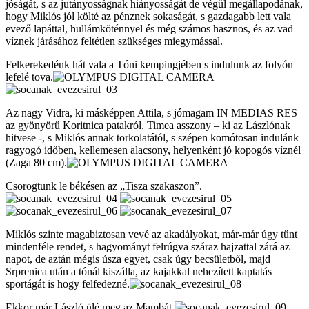
jóságát, s az jutányosságnak hiányosságát de végül megállapodának,
hogy Miklós jól költé az pénznek sokaságát, s gazdagabb lett vala
evező lapáttal, hullámköténnyel és még számos hasznos, és az vad
víznek járásához feltétlen szükséges miegymással.
Felkerekedénk hát vala a Tóni kempingjében s indulunk az folyón
lefelé tova.
Az nagy Vidra, ki másképpen Attila, s jómagam IN MEDIAS RES
az gyönyörű Koritnica patakról, Timea asszony – ki az Lászlónak
hitvese -, s Miklós annak torkolatától, s szépen komótosan indulánk
ragyogó időben, kellemesen alacsony, helyenként jó kopogós víznél
(Zaga 80 cm).
Csorogtunk le békésen az „Tisza szakaszon”.
Miklós szinte magabiztosan vevé az akadályokat, már-már úgy tűnt
mindenféle rendet, s hagyományt felrúgva száraz hajzattal zárá az
napot, de aztán mégis úsza egyet, csak úgy becsületből, majd
Srprenica után a tónál kiszálla, az kajakkal nehezített kaptatás
sportágát is hogy felfedezné.
Ekkor már László ülé meg az Mambát.