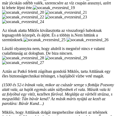
már jócskán odébb valék, szerencsére az víz csupán arasznyi, azért
ki lehete lépni érte.
Az tónak alatta Miklós kiválasztotta az visszaforgó haboknak
legnagyobb közepét, és átjött. És a többin is.Nem hittünk a
szemünknek.
László olyannyira nem, hogy alulról is megnézé nincs e valami
csalafintaság az dologban. De biza nincsen.
Aztán az Patkó feletti zúgóban gondolá Miklós, tarta Attilának egy
éles biztonságtechnikai tréninget, s hajójából vízbe veté magát.
(1500 és 52-t írának vala, mikor az császár serege s flottája Pozsony
alatt vala, az hajók egymás után süllyednek el vala. Mászik vala ki
az folyóbul egy vitéz, kezében fúróval. Meglátja az várbéli strázsa, s
megszólítá: Tán búvár kend? Az másik máris nyújtá az kezét az
parolára: Búvár Kund…)
Miklós, hogy Attilának dolgát megnehezítse rátekeri az tehénnek