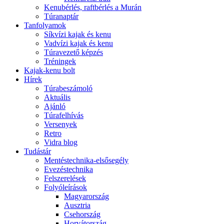
Kenubérlés, raftbérlés a Murán
Túranaptár
Tanfolyamok
Síkvízi kajak és kenu
Vadvízi kajak és kenu
Túravezető képzés
Tréningek
Kajak-kenu bolt
Hírek
Túrabeszámoló
Aktuális
Ajánló
Túrafelhívás
Versenyek
Retro
Vidra blog
Tudástár
Mentéstechnika-elsősegély
Evezéstechnika
Felszerelések
Folyóleírások
Magyarország
Ausztria
Csehország
Horvátország