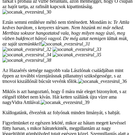
farkát s próbálá az vízbe berántani, azon mentséggel, hogy Ő csupán
az hajót tartja, az rafinált kapcsok kipattintásáig.
Eztán semmi említésre méltó nem történedett. Mondám is:
Te Attila
kedves barátom, s kenyeres társam. Nem hiszünk mi már néked.
Mertbiza sokszor hangoztatod vala, hogy milyen nagy úszó, meg
vízben bukfencet hányó vagyol. De még aztat nemigen láttuk mük,
az saját szemünkkel!
Az Hazaérés sietsége nagyobb vala Lászlónak családjában mint
éppen az további vízenjárásnak pillanatnyi szükségessége, s az
trnovoi kiszállónál búcsút vevénk tőlök.
Miklós is azt hangoztató, hogy ő mára már eleget bizonyított, s az
elégnél többet nem kíván. Hát ketten szállánk újra vízre ama
nagyVidra Attilával.
Kiállogatánk, élvezénk az folyónak minden limányát, s habját.
Figyelmünket ez egészen leköté, mikor az hátam megett kevéssel
fütty harsan, s mikor hátratekinték, megpillantám az nagy
léggeltöltött gömbölyded tutajt egészen közel. Szempillantás alatt a