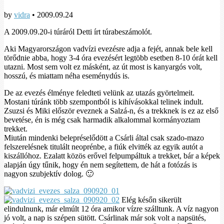
by
vidra
•
2009.09.24
A 2009.09.20-i túráról Detti írt túrabeszámolót.
Aki Magyarországon vadvízi evezésre adja a fejét, annak bele kell
törődnie abba, hogy 3-4 óra evezésért legtöbb esetben 8-10 órát kell
utazni. Most sem volt ez másként, az út most is kanyargós volt,
hosszú, és miattam néha eseménydús is.
De az evezés élménye feledteti velünk az utazás györtelmeit.
Mostani túránk több szempontból is kihívásokkal telinek indult.
Zsuzsi és Miki először eveznek a Salzá-n, és a trekknek is ez az első
bevetése, én is még csak harmadik alkalommal kormányoztam
trekket.
Miután mindenki belepréselődött a Csárli által csak szado-mazo
felszerelésnek titulált neoprénbe, a fiúk elvitték az egyik autót a
kiszállóhoz. Ezalatt közös erővel felpumpáltuk a trekket, bár a képek
alapján úgy tűnik, hogy én nem segítettem, de hát a fotózás is
nagyon szubjektív dolog. 🙂
Elég későn sikerült
elindulnunk, már elmúlt 12 óra amikor vízre szálltunk. A víz nagyon
jó volt, a nap is szépen sütött. Csárlinak már sok volt a napsütés,