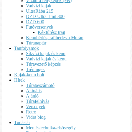
Vízitúra fényképek (FB)
Vadvízi kajak
UltraRába 215
DZD Ultra Trail 300
DZD 600
Futóversenyek
Kékfűrész trail
Kenubérlés, raftbérlés a Murán
Túranaptár
Tanfolyamok
Síkvízi kajak és kenu
Vadvízi kajak és kenu
Túravezető képzés
Tréningek
Kajak-kenu bolt
Hírek
Túrabeszámoló
Aktuális
Ajánló
Túrafelhívás
Versenyek
Retro
Vidra blog
Tudástár
Mentéstechnika-elsősegély