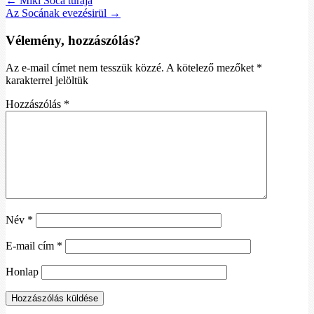
← Miki Soca túrája
Az Socának evezésirül →
Vélemény, hozzászólás?
Az e-mail címet nem tesszük közzé.
A kötelező mezőket
*
karakterrel jelöltük
Hozzászólás
*
Név
*
E-mail cím
*
Honlap