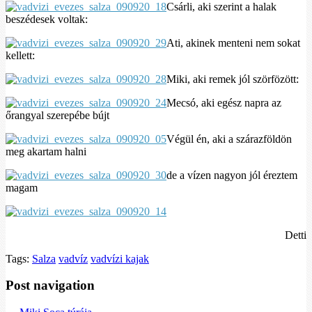
Csárli, aki szerint a halak
beszédesek voltak:
Ati, akinek menteni nem sokat
kellett:
Miki, aki remek jól szörfözött:
Mecsó, aki egész napra az
őrangyal szerepébe bújt
Végül én, aki a szárazföldön
meg akartam halni
de a vízen nagyon jól éreztem
magam
Detti
Tags:
Salza
vadvíz
vadvízi kajak
Post navigation