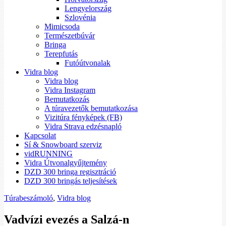
Lengyelország
Szlovénia
Mimicsoda
Természetbúvár
Bringa
Terepfutás
Futóútvonalak
Vidra blog
Vidra blog
Vidra Instagram
Bemutatkozás
A túravezetők bemutatkozása
Vizitúra fényképek (FB)
Vidra Strava edzésnapló
Kapcsolat
Sí & Snowboard szerviz
vidRUNNING
Vidra Útvonalgyűjtemény
DZD 300 bringa regisztráció
DZD 300 bringás teljesítések
Túrabeszámoló
,
Vidra blog
Vadvízi evezés a Salzá-n