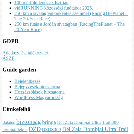
100 mérföld lépés az Isztrián
vidRUNNING közösségi futótábor 2025.
250 km a sivatagban önkéntes szemmel (RacingThePlanet –
The 20-Year Race)
250 km futás a Jordán sivatagban (RacingThePlanet – The
20-Year Race)
GDPR
Adatkezelési tájékoztató.
ÁSZF
Guide garden
Bejelentkezés
Bejegyzések hírcsatorna
Hozzászólások hírcsatorna
WordPress Magyarország
Címkefelhő
biztonság
bringa
Del Zala Dombjai Ultra Trail 300
Balaton
DZD
Dél Zala Dombjai Ultra Trail
utvonal leiras
DZDZ300