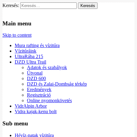
Keresés:
Vidra Vízitúra
… vízitúra szervezés, vadvíz, kajakoktatás, kajak-kenu bolt,
vidraságok…
Main menu
Skip to content
Mura rafting és vízitúra
Vízitúráink
UltraRába 215
DZD Ultra Trail
Adatok és szabályok
Útvonal
DZD 600
DZD és Zalai-Dombság térkép
Eredmények
Regisztráció
Online nyomonkövetés
VidrAlpin Arbor
Vidra kajak-kenu bolt
Sub menu
Hévíz-patak vízitúra