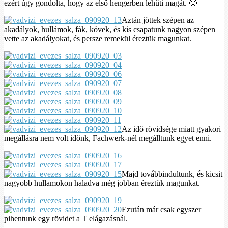
ezért úgy gondolta, hogy az első hengerben lehűti magát. 🙂
Aztán jöttek szépen az
akadályok, hullámok, fák, kövek, és kis csapatunk nagyon szépen
vette az akadályokat, és persze remekül éreztük magunkat.
Az idő rövidsége miatt gyakori
megállásra nem volt időnk, Fachwerk-nél megálltunk egyet enni.
Majd továbbindultunk, és kicsit
nagyobb hullamokon haladva még jobban éreztük magunkat.
Ezután már csak egyszer
pihentunk egy rövidet a T elágazásnál.