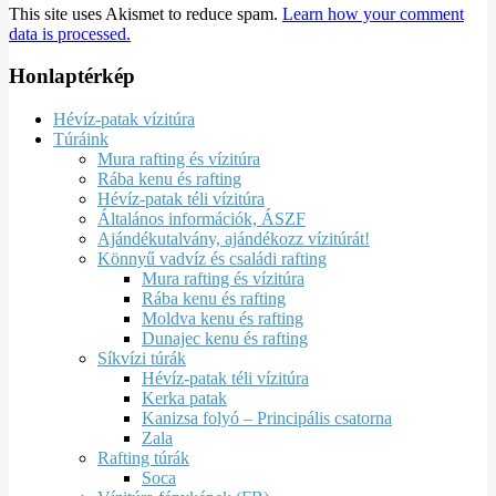
This site uses Akismet to reduce spam.
Learn how your comment
data is processed.
Honlaptérkép
Hévíz-patak vízitúra
Túráink
Mura rafting és vízitúra
Rába kenu és rafting
Hévíz-patak téli vízitúra
Általános információk, ÁSZF
Ajándékutalvány, ajándékozz vízitúrát!
Könnyű vadvíz és családi rafting
Mura rafting és vízitúra
Rába kenu és rafting
Moldva kenu és rafting
Dunajec kenu és rafting
Síkvízi túrák
Hévíz-patak téli vízitúra
Kerka patak
Kanizsa folyó – Principális csatorna
Zala
Rafting túrák
Soca