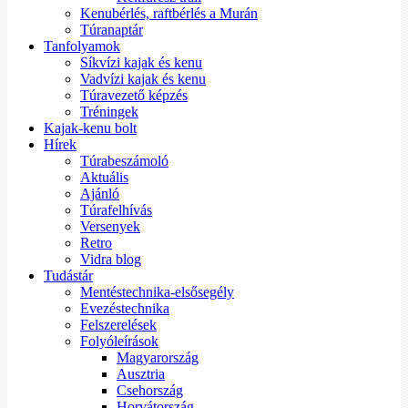
Kenubérlés, raftbérlés a Murán
Túranaptár
Tanfolyamok
Síkvízi kajak és kenu
Vadvízi kajak és kenu
Túravezető képzés
Tréningek
Kajak-kenu bolt
Hírek
Túrabeszámoló
Aktuális
Ajánló
Túrafelhívás
Versenyek
Retro
Vidra blog
Tudástár
Mentéstechnika-elsősegély
Evezéstechnika
Felszerelések
Folyóleírások
Magyarország
Ausztria
Csehország
Horvátország