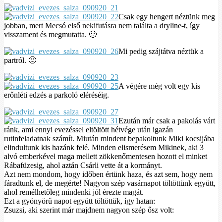
Csak egy hengert néztünk meg
jobban, mert Mecsó első nekifutásra nem találta a dryline-t, így
visszament és megmutatta. 🙂
Mi pedig szájtátva néztük a
partról. 🙂
A végére még volt egy kis
erőnléti edzés a parkoló eléréséig.
Ezután már csak a pakolás várt
ránk, ami ennyi evezéssel eltöltött hétvége után igazán
rutinfeladatnak számít. Miután mindent bepakoltunk Miki kocsijába
elindultunk kis hazánk felé. Minden elismerésem Mikinek, aki 3
alvó emberkével maga mellett zökkenőmentesen hozott el minket
Rábafüzesig, ahol aztán Csárli vette át a kormányt.
Azt nem mondom, hogy időben értünk haza, és azt sem, hogy nem
fáradtunk el, de megérte! Nagyon szép vasárnapot töltöttünk együtt,
ahol remélhetőleg mindenki jól érezte magát.
Ezt a gyönyörű napot együtt töltöttük, így hatan:
Zsuzsi, aki szerint már majdnem nagyon szép ősz volt: