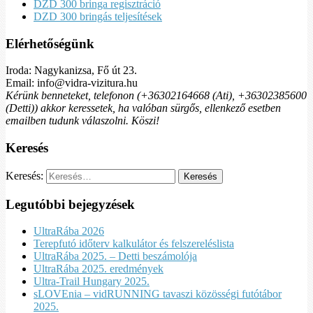
DZD 300 bringa regisztráció
DZD 300 bringás teljesítések
Elérhetőségünk
Iroda: Nagykanizsa, Fő út 23.
Email: info@vidra-vizitura.hu
Kérünk benneteket, telefonon (+36302164668 (Ati), +36302385600
(Detti)) akkor keressetek, ha valóban sürgős, ellenkező esetben
emailben tudunk válaszolni. Köszi!
Keresés
Keresés:
Legutóbbi bejegyzések
UltraRába 2026
Terepfutó időterv kalkulátor és felszereléslista
UltraRába 2025. – Detti beszámolója
UltraRába 2025. eredmények
Ultra-Trail Hungary 2025.
sLOVEnia – vidRUNNING tavaszi közösségi futótábor
2025.