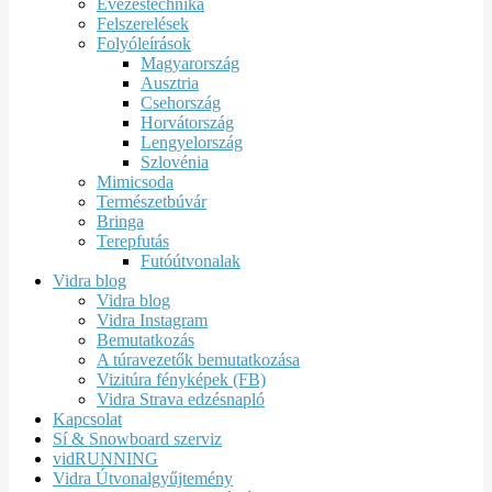
Evezéstechnika
Felszerelések
Folyóleírások
Magyarország
Ausztria
Csehország
Horvátország
Lengyelország
Szlovénia
Mimicsoda
Természetbúvár
Bringa
Terepfutás
Futóútvonalak
Vidra blog
Vidra blog
Vidra Instagram
Bemutatkozás
A túravezetők bemutatkozása
Vizitúra fényképek (FB)
Vidra Strava edzésnapló
Kapcsolat
Sí & Snowboard szerviz
vidRUNNING
Vidra Útvonalgyűjtemény