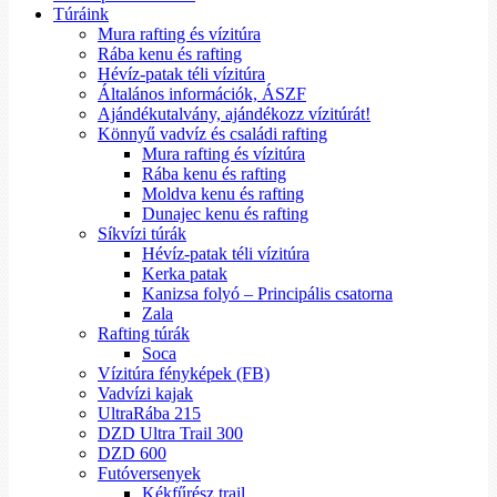
Túráink
Mura rafting és vízitúra
Rába kenu és rafting
Hévíz-patak téli vízitúra
Általános információk, ÁSZF
Ajándékutalvány, ajándékozz vízitúrát!
Könnyű vadvíz és családi rafting
Mura rafting és vízitúra
Rába kenu és rafting
Moldva kenu és rafting
Dunajec kenu és rafting
Síkvízi túrák
Hévíz-patak téli vízitúra
Kerka patak
Kanizsa folyó – Principális csatorna
Zala
Rafting túrák
Soca
Vízitúra fényképek (FB)
Vadvízi kajak
UltraRába 215
DZD Ultra Trail 300
DZD 600
Futóversenyek
Kékfűrész trail