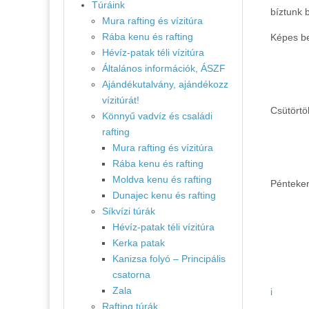
Túráink
bíztunk 
Mura rafting és vízitúra
Rába kenu és rafting
Képes be
Hévíz-patak téli vízitúra
Általános információk, ÁSZF
Ajándékutalvány, ajándékozz
vízitúrát!
Csütörtö
Könnyű vadvíz és családi
rafting
Mura rafting és vízitúra
Rába kenu és rafting
Moldva kenu és rafting
Pénteken
Dunajec kenu és rafting
Síkvízi túrák
Hévíz-patak téli vízitúra
Kerka patak
Kanizsa folyó – Principális
csatorna
Zala
i
Rafting túrák