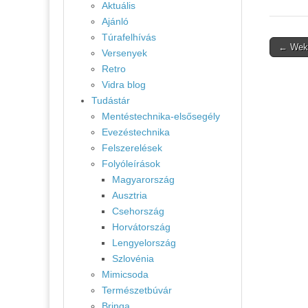
Aktuális
Ajánló
Túrafelhívás
Post
← Weki
Versenyek
naviga
Retro
Vidra blog
Tudástár
Mentéstechnika-elsősegély
Evezéstechnika
Felszerelések
Folyóleírások
Magyarország
Ausztria
Csehország
Horvátország
Lengyelország
Szlovénia
Mimicsoda
Természetbúvár
Bringa