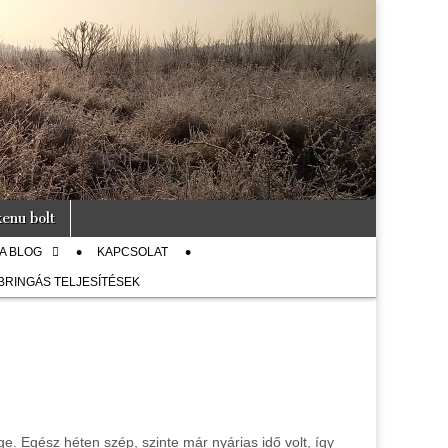
enu bolt
A BLOG
KAPCSOLAT
 BRINGÁS TELJESÍTÉSEK
e. Egész héten szép, szinte már nyárias idő volt, így