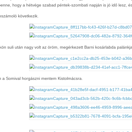
benne, hogy a hétvége szabad péntek-szombati napján is jó idő lesz, és
számoló következik.
kön suli után nagy volt az öröm, megérkezett Barni kosárlabda palánkja
 a Somival horgászni mentem Kistolmácsra.