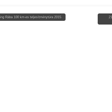
ng Rába 100 km-es teljesítménytúra 2015.
21
tion