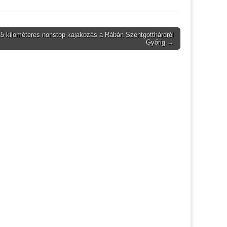
5 kilométeres nonstop kajakozás a Rábán Szentgotthárdról
Győrig →