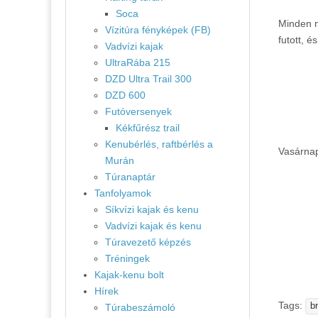
Soca
Minden n
Vízitúra fényképek (FB)
futott, é
Vadvízi kajak
UltraRába 215
DZD Ultra Trail 300
DZD 600
Futóversenyek
Kékfűrész trail
Kenubérlés, raftbérlés a
Vasárnap
Murán
Túranaptár
Tanfolyamok
Síkvízi kajak és kenu
Vadvízi kajak és kenu
Túravezető képzés
Tréningek
Kajak-kenu bolt
Hírek
Tags:
b
Túrabeszámoló