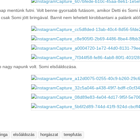
ap mentünk futni. Volt benne gyorsabb futásom, amikor Detti és Somi is 
s csak Somi jött bringával. Barnit nem lehetett kirobbantani a palánk alól
 nagy napunk volt. Somi elsőáldozása.
ringa
elsőáldozás
horgászat
terepfutás