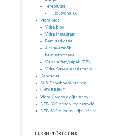
Terepfutás
Futóútvonalak
Vidra blog
Vidra blog
Vidra Instagram
Bemutatkozás
A túravezetők
bemutatkozása
Vizitúra fényképek (FB)
Vidra Strava edzésnapló
Kapcsolat
Sí & Snowboard szerviz
vidRUNNING
Vidra Útvonalgyűjtemény
DZD 300 bringa regisztráció
DZD 300 bringás teljesítések
ELÉRHETŐSÉGÜNK