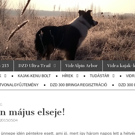
a 215
DZD Ultra Trail
VidrAlpin Arbor
Vidra kajak-k
K
KAJAK-KENU BOLT
HÍREK
TUDÁSTÁR
VIDR
ÚTVONALGYŰJTEMÉNY
DZD 300 BRINGA REGISZTRÁCIÓ
DZD 300
OG
en május elseje!
2015.05.04
ünnepe idén péntekre esett, ami jó, mert így három napos lett a hétvég