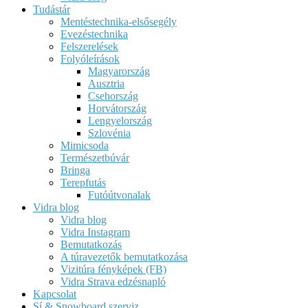
Tudástár
Mentéstechnika-elsősegély
Evezéstechnika
Felszerelések
Folyóleírások
Magyarország
Ausztria
Csehország
Horvátország
Lengyelország
Szlovénia
Mimicsoda
Természetbúvár
Bringa
Terepfutás
Futóútvonalak
Vidra blog
Vidra blog
Vidra Instagram
Bemutatkozás
A túravezetők bemutatkozása
Vizitúra fényképek (FB)
Vidra Strava edzésnapló
Kapcsolat
Sí & Snowboard szerviz