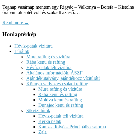
Tegnap vasárnap mentem egy Rigyác – Valkonya – Borsfa – Kistolmács
órában tök sötét volt és szakadt az eső.…
Read more →
Honlaptérkép
Hévíz-patak vízitúra
Túráink
Mura rafting és vízitúra
Rába kenu és rafting
Hévíz-patak téli vízitúra
Általános információk, ÁSZF
Ajándékutalvány, ajándékozz vízitúrát!
Könnyű vadvíz és családi rafting
Mura rafting és vízitúra
Rába kenu és rafting
Moldva kenu és rafting
Dunajec kenu és rafting
Síkvízi túrák
Hévíz-patak téli vízitúra
Kerka patak
Kanizsa folyó – Principális csatorna
Zala