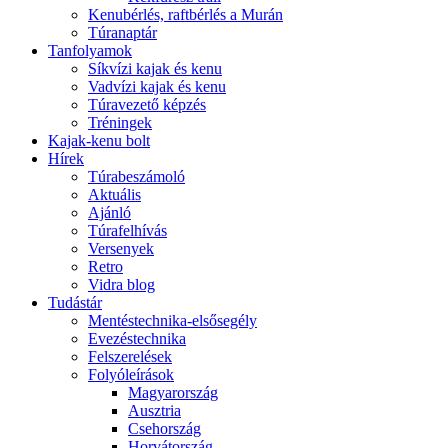
Kenubérlés, raftbérlés a Murán
Túranaptár
Tanfolyamok
Síkvízi kajak és kenu
Vadvízi kajak és kenu
Túravezető képzés
Tréningek
Kajak-kenu bolt
Hírek
Túrabeszámoló
Aktuális
Ajánló
Túrafelhívás
Versenyek
Retro
Vidra blog
Tudástár
Mentéstechnika-elsősegély
Evezéstechnika
Felszerelések
Folyóleírások
Magyarország
Ausztria
Csehország
Horvátország