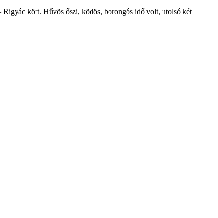
igyác kört. Hűvös őszi, ködös, borongós idő volt, utolsó két