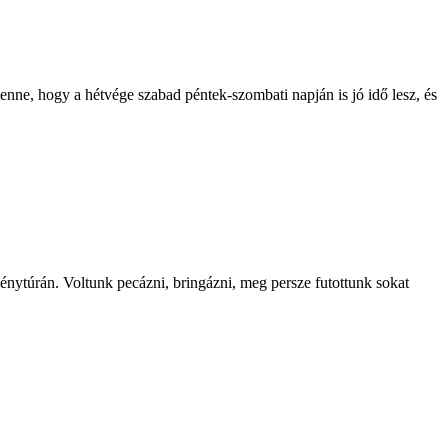
benne, hogy a hétvége szabad péntek-szombati napján is jó idő lesz, és
tménytúrán. Voltunk pecázni, bringázni, meg persze futottunk sokat