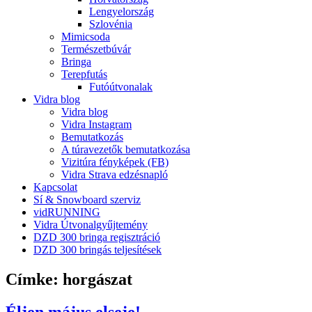
Lengyelország
Szlovénia
Mimicsoda
Természetbúvár
Bringa
Terepfutás
Futóútvonalak
Vidra blog
Vidra blog
Vidra Instagram
Bemutatkozás
A túravezetők bemutatkozása
Vizitúra fényképek (FB)
Vidra Strava edzésnapló
Kapcsolat
Sí & Snowboard szerviz
vidRUNNING
Vidra Útvonalgyűjtemény
DZD 300 bringa regisztráció
DZD 300 bringás teljesítések
Címke:
horgászat
Éljen május elseje!