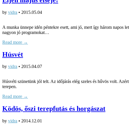
by
vidra
•
2015.05.04
A munka ünnepe idén péntekre esett, ami jó, mert így három napos lett
nagyon jó programokat…
Read more →
Húsvét
by
vidra
•
2015.04.07
Húsvéti szünetünk jól telt. Az időjárás elég szeles és hűvös volt. Azé
terepen.
Read more →
Ködös, őszi terepfutás és horgászat
by
vidra
•
2014.12.01