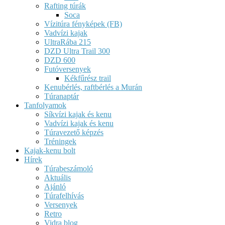
Rafting túrák
Soca
Vízitúra fényképek (FB)
Vadvízi kajak
UltraRába 215
DZD Ultra Trail 300
DZD 600
Futóversenyek
Kékfűrész trail
Kenubérlés, raftbérlés a Murán
Túranaptár
Tanfolyamok
Síkvízi kajak és kenu
Vadvízi kajak és kenu
Túravezető képzés
Tréningek
Kajak-kenu bolt
Hírek
Túrabeszámoló
Aktuális
Ajánló
Túrafelhívás
Versenyek
Retro
Vidra blog