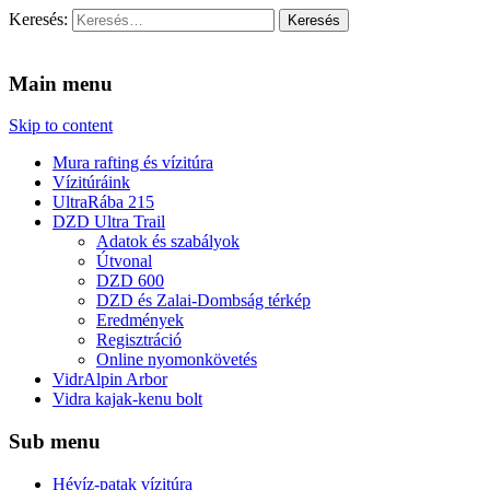
Keresés:
Vidra Vízitúra
… vízitúra szervezés, vadvíz, kajakoktatás, kajak-kenu bolt, vidras
Main menu
Skip to content
Mura rafting és vízitúra
Vízitúráink
UltraRába 215
DZD Ultra Trail
Adatok és szabályok
Útvonal
DZD 600
DZD és Zalai-Dombság térkép
Eredmények
Regisztráció
Online nyomonkövetés
VidrAlpin Arbor
Vidra kajak-kenu bolt
Sub menu
Hévíz-patak vízitúra