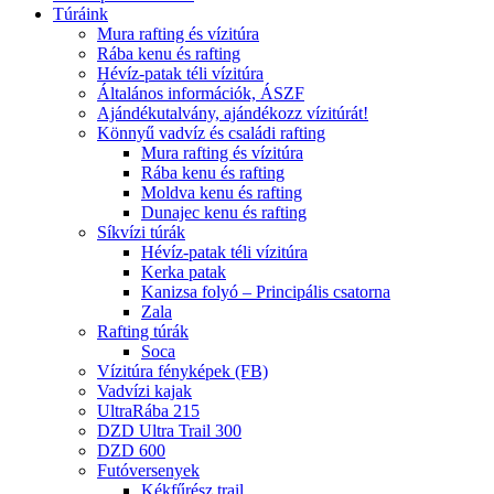
Túráink
Mura rafting és vízitúra
Rába kenu és rafting
Hévíz-patak téli vízitúra
Általános információk, ÁSZF
Ajándékutalvány, ajándékozz vízitúrát!
Könnyű vadvíz és családi rafting
Mura rafting és vízitúra
Rába kenu és rafting
Moldva kenu és rafting
Dunajec kenu és rafting
Síkvízi túrák
Hévíz-patak téli vízitúra
Kerka patak
Kanizsa folyó – Principális csatorna
Zala
Rafting túrák
Soca
Vízitúra fényképek (FB)
Vadvízi kajak
UltraRába 215
DZD Ultra Trail 300
DZD 600
Futóversenyek
Kékfűrész trail