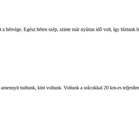
 a hétvége. Egész héten szép, szinte már nyárias idő volt, így bíztunk 
rt amennyit tudtunk, kint voltunk. Voltunk a srácokkal 20 km-es teljesí