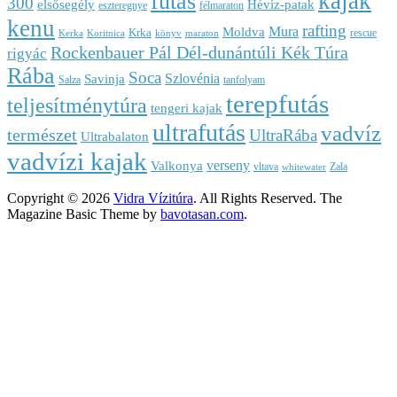
kajak
futás
300
elsősegély
Hévíz-patak
eszteregnye
félmaraton
kenu
rafting
Mura
Moldva
Krka
rescue
Kerka
Koritnica
könyv
maraton
Rockenbauer Pál Dél-dunántúli Kék Túra
rigyác
Rába
Soca
Szlovénia
Savinja
Salza
tanfolyam
terepfutás
teljesítménytúra
tengeri kajak
ultrafutás
vadvíz
természet
UltraRába
Ultrabalaton
vadvízi kajak
verseny
Valkonya
vltava
Zala
whitewater
Copyright © 2026
Vidra Vízitúra
. All Rights Reserved.
The
Magazine Basic Theme by
bavotasan.com
.