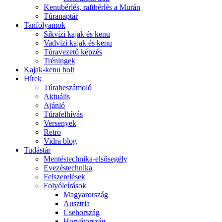
Kenubérlés, raftbérlés a Murán
Túranaptár
Tanfolyamok
Síkvízi kajak és kenu
Vadvízi kajak és kenu
Túravezető képzés
Tréningek
Kajak-kenu bolt
Hírek
Túrabeszámoló
Aktuális
Ajánló
Túrafelhívás
Versenyek
Retro
Vidra blog
Tudástár
Mentéstechnika-elsősegély
Evezéstechnika
Felszerelések
Folyóleírások
Magyarország
Ausztria
Csehország
Horvátország