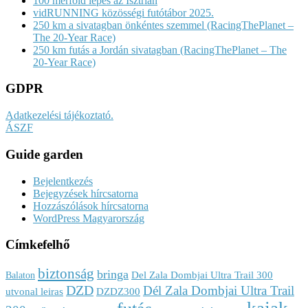
100 mérföld lépés az Isztrián
vidRUNNING közösségi futótábor 2025.
250 km a sivatagban önkéntes szemmel (RacingThePlanet –
The 20-Year Race)
250 km futás a Jordán sivatagban (RacingThePlanet – The
20-Year Race)
GDPR
Adatkezelési tájékoztató.
ÁSZF
Guide garden
Bejelentkezés
Bejegyzések hírcsatorna
Hozzászólások hírcsatorna
WordPress Magyarország
Címkefelhő
biztonság
bringa
Del Zala Dombjai Ultra Trail 300
Balaton
DZD
Dél Zala Dombjai Ultra Trail
utvonal leiras
DZDZ300