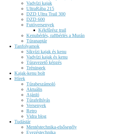
Vadvízi kajak
UltraRába 215
DZD Ultra Trail 300
DZD 600
Futóversenyek
Kékfűrész trail
Kenubérlés, raftbérlés a Murán
Túranaptár
Tanfolyamok
Síkvízi kajak és kenu
Vadvízi kajak és kenu
Túravezető képzés
Tréningek
Kajak-kenu bolt
Hírek
Túrabeszámoló
Aktuális
Ajánló
Túrafelhívás
Versenyek
Retro
Vidra blog
Tudástár
Mentéstechnika-elsősegély
Evezéstechnika