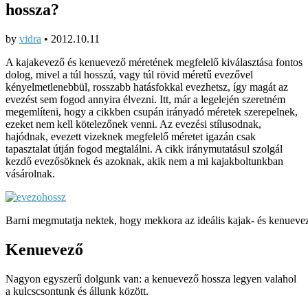
hossza?
by
vidra
•
2012.10.11
A kajakevező és kenuevező méretének megfelelő kiválasztása fontos
dolog, mivel a túl hosszú, vagy túl rövid méretű evezővel
kényelmetlenebbül, rosszabb hatásfokkal evezhetsz, így magát az
evezést sem fogod annyira élvezni. Itt, már a legelején szeretném
megemlíteni, hogy a cikkben csupán irányadó méretek szerepelnek,
ezeket nem kell kötelezőnek venni. Az evezési stílusodnak,
hajódnak, evezett vizeknek megfelelő méretet igazán csak
tapasztalat útján fogod megtalálni. A cikk iránymutatásul szolgál
kezdő evezősöknek és azoknak, akik nem a mi kajakboltunkban
vásárolnak.
Barni megmutatja nektek, hogy mekkora az ideális kajak- és kenueve
Kenuevező
Nagyon egyszerű dolgunk van: a kenuevező hossza legyen valahol
a kulcscsontunk és állunk között.