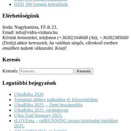
DZD 300 bringás teljesítések
Elérhetőségünk
Iroda: Nagykanizsa, Fő út 23.
Email: info@vidra-vizitura.hu
Kérünk benneteket, telefonon (+36302164668 (Ati), +36302385600
(Detti)) akkor keressetek, ha valóban sürgős, ellenkező esetben
emailben tudunk válaszolni. Köszi!
Keresés
Keresés:
Legutóbbi bejegyzések
UltraRába 2026
Terepfutó időterv kalkulátor és felszereléslista
UltraRába 2025. – Detti beszámolója
UltraRába 2025. eredmények
Ultra-Trail Hungary 2025.
sLOVEnia – vidRUNNING tavaszi közösségi futótábor
2025.