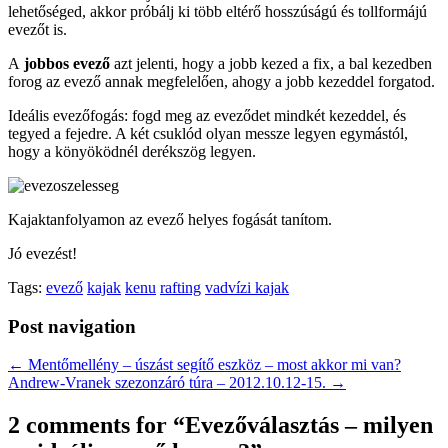
lehetőséged, akkor próbálj ki több eltérő hosszúságú és tollformájú
evezőt is.
A
jobbos evező
azt jelenti, hogy a jobb kezed a fix, a bal kezedben
forog az evező annak megfelelően, ahogy a jobb kezeddel forgatod.
Ideális evezőfogás: fogd meg az eveződet mindkét kezeddel, és
tegyed a fejedre. A két csuklód olyan messze legyen egymástól,
hogy a könyöködnél derékszög legyen.
Kajaktanfolyamon az evező helyes fogását tanítom.
Jó evezést!
Tags:
evező
kajak
kenu
rafting
vadvízi kajak
Post navigation
← Mentőmellény – úszást segítő eszköz – most akkor mi van?
Andrew-Vranek szezonzáró túra – 2012.10.12-15. →
2 comments for “
Evezőválasztás – milyen