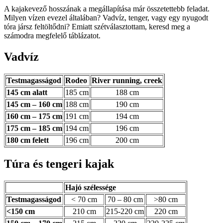
A kajakevező hosszának a megállapítása már összetettebb feladat.
Milyen vízen evezel általában? Vadvíz, tenger, vagy egy nyugodt
tóra jársz feltöltődni? Emiatt szétválasztottam, keresd meg a
számodra megfelelő táblázatot.
Vadvíz
Testmagasságod
Rodeo
River running, creek
145 cm alatt
185 cm
188 cm
145 cm – 160 cm
188 cm
190 cm
160 cm – 175 cm
191 cm
194 cm
175 cm – 185 cm
194 cm
196 cm
180 cm felett
196 cm
200 cm
Túra és tengeri kajak
Hajó szélessége
Testmagasságod
< 70 cm
70 – 80 cm
>80 cm
<150 cm
210 cm
215-220 cm
220 cm