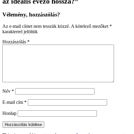
az ideális evező hossza?
”
Vélemény, hozzászólás?
Az e-mail címet nem tesszük közzé.
A kötelező mezőket
*
karakterrel jelöltük
Hozzászólás
*
Név
*
E-mail cím
*
Honlap