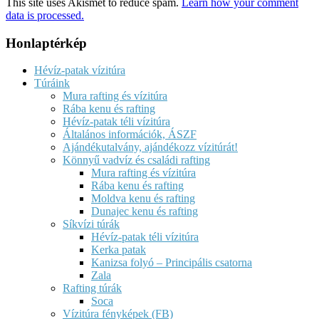
This site uses Akismet to reduce spam.
Learn how your comment
data is processed.
Honlaptérkép
Hévíz-patak vízitúra
Túráink
Mura rafting és vízitúra
Rába kenu és rafting
Hévíz-patak téli vízitúra
Általános információk, ÁSZF
Ajándékutalvány, ajándékozz vízitúrát!
Könnyű vadvíz és családi rafting
Mura rafting és vízitúra
Rába kenu és rafting
Moldva kenu és rafting
Dunajec kenu és rafting
Síkvízi túrák
Hévíz-patak téli vízitúra
Kerka patak
Kanizsa folyó – Principális csatorna
Zala
Rafting túrák
Soca
Vízitúra fényképek (FB)