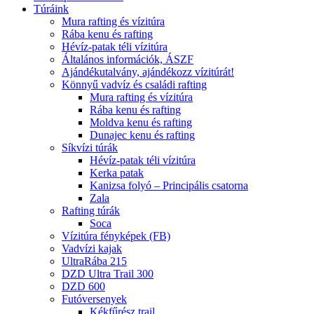
Túráink
Mura rafting és vízitúra
Rába kenu és rafting
Hévíz-patak téli vízitúra
Általános információk, ÁSZF
Ajándékutalvány, ajándékozz vízitúrát!
Könnyű vadvíz és családi rafting
Mura rafting és vízitúra
Rába kenu és rafting
Moldva kenu és rafting
Dunajec kenu és rafting
Síkvízi túrák
Hévíz-patak téli vízitúra
Kerka patak
Kanizsa folyó – Principális csatorna
Zala
Rafting túrák
Soca
Vízitúra fényképek (FB)
Vadvízi kajak
UltraRába 215
DZD Ultra Trail 300
DZD 600
Futóversenyek
Kékfűrész trail