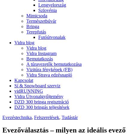
Lengyelország
Szlovénia
Mimicsoda
Természetbúvár
Bringa
Terepfutás
Futóútvonalak
Vidra blog
Vidra blog
Vidra Instagram
Bemutatkozás
A túravezetők bemutatkozása
Vizitúra fényképek (FB)
Vidra Strava edzésnapló
Kapcsolat
Sí & Snowboard szerviz
vidRUNNING
Vidra Útvonalgyűjtemény
DZD 300 bringa regisztráció
DZD 300 bringás teljesítések
Evezéstechnika
,
Felszerelések
,
Tudástár
Evezőválasztás – milyen az ideális evező