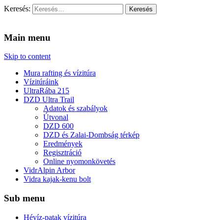
Keresés:
Vidra Vízitúra
… vízitúra szervezés, vadvíz, kajakoktatás, kajak-kenu bolt,
vidraságok…
Main menu
Skip to content
Mura rafting és vízitúra
Vízitúráink
UltraRába 215
DZD Ultra Trail
Adatok és szabályok
Útvonal
DZD 600
DZD és Zalai-Dombság térkép
Eredmények
Regisztráció
Online nyomonkövetés
VidrAlpin Arbor
Vidra kajak-kenu bolt
Sub menu
Hévíz-patak vízitúra