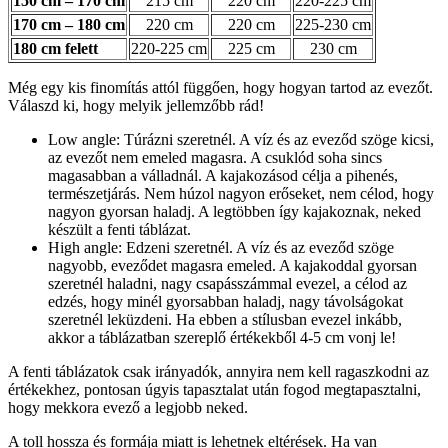
150 cm – 170 cm
215 cm
220 cm
220-225 cm
170 cm – 180 cm
220 cm
220 cm
225-230 cm
180 cm felett
220-225 cm
225 cm
230 cm
Még egy kis finomítás attól függően, hogy hogyan tartod az evezőt.
Válaszd ki, hogy melyik jellemzőbb rád!
Low angle: Túrázni szeretnél. A víz és az eveződ szöge kicsi,
az evezőt nem emeled magasra. A csuklód soha sincs
magasabban a válladnál. A kajakozásod célja a pihenés,
természetjárás. Nem húzol nagyon erőseket, nem célod, hogy
nagyon gyorsan haladj. A legtöbben így kajakoznak, neked
készült a fenti táblázat.
High angle: Edzeni szeretnél. A víz és az eveződ szöge
nagyobb, eveződet magasra emeled. A kajakoddal gyorsan
szeretnél haladni, nagy csapásszámmal evezel, a célod az
edzés, hogy minél gyorsabban haladj, nagy távolságokat
szeretnél leküzdeni. Ha ebben a stílusban evezel inkább,
akkor a táblázatban szereplő értékekből 4-5 cm vonj le!
A fenti táblázatok csak irányadók, annyira nem kell ragaszkodni az
értékekhez, pontosan úgyis tapasztalat után fogod megtapasztalni,
hogy mekkora evező a legjobb neked.
A toll hossza és formája miatt is lehetnek eltérések. Ha van