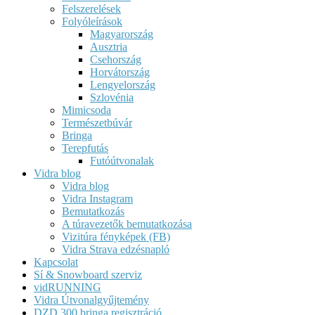
Felszerelések
Folyóleírások
Magyarország
Ausztria
Csehország
Horvátország
Lengyelország
Szlovénia
Mimicsoda
Természetbúvár
Bringa
Terepfutás
Futóútvonalak
Vidra blog
Vidra blog
Vidra Instagram
Bemutatkozás
A túravezetők bemutatkozása
Vizitúra fényképek (FB)
Vidra Strava edzésnapló
Kapcsolat
Sí & Snowboard szerviz
vidRUNNING
Vidra Útvonalgyűjtemény
DZD 300 bringa regisztráció