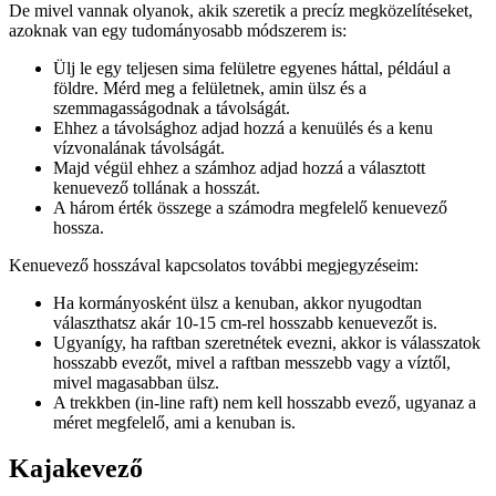
De mivel vannak olyanok, akik szeretik a precíz megközelítéseket,
azoknak van egy tudományosabb módszerem is:
Ülj le egy teljesen sima felületre egyenes háttal, például a
földre. Mérd meg a felületnek, amin ülsz és a
szemmagasságodnak a távolságát.
Ehhez a távolsághoz adjad hozzá a kenuülés és a kenu
vízvonalának távolságát.
Majd végül ehhez a számhoz adjad hozzá a választott
kenuevező tollának a hosszát.
A három érték összege a számodra megfelelő kenuevező
hossza.
Kenuevező hosszával kapcsolatos további megjegyzéseim:
Ha kormányosként ülsz a kenuban, akkor nyugodtan
választhatsz akár 10-15 cm-rel hosszabb kenuevezőt is.
Ugyanígy, ha raftban szeretnétek evezni, akkor is válasszatok
hosszabb evezőt, mivel a raftban messzebb vagy a víztől,
mivel magasabban ülsz.
A trekkben (in-line raft) nem kell hosszabb evező, ugyanaz a
méret megfelelő, ami a kenuban is.
Kajakevező