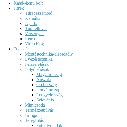
Kajak-kenu bolt
Hírek
Túrabeszámoló
Aktuális
Ajánló
Túrafelhívás
Versenyek
Retro
Vidra blog
Tudástár
Mentéstechnika-elsősegély
Evezéstechnika
Felszerelések
Folyóleírások
Magyarország
Ausztria
Csehország
Horvátország
Lengyelország
Szlovénia
Mimicsoda
Természetbúvár
Bringa
Terepfutás
Futóútvonalak