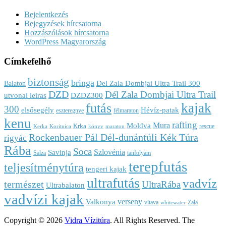
Bejelentkezés
Bejegyzések hírcsatorna
Hozzászólások hírcsatorna
WordPress Magyarország
Címkefelhő
biztonság
bringa
Del Zala Dombjai Ultra Trail 300
Balaton
DZD
Dél Zala Dombjai Ultra Trail
utvonal leiras
DZDZ300
kajak
futás
300
elsősegély
Hévíz-patak
eszteregnye
félmaraton
kenu
rafting
Mura
Moldva
Krka
rescue
Kerka
Koritnica
könyv
maraton
Rockenbauer Pál Dél-dunántúli Kék Túra
rigyác
Rába
Soca
Szlovénia
Savinja
Salza
tanfolyam
terepfutás
teljesítménytúra
tengeri kajak
ultrafutás
vadvíz
természet
UltraRába
Ultrabalaton
vadvízi kajak
verseny
Valkonya
vltava
Zala
whitewater
Copyright © 2026
Vidra Vízitúra
. All Rights Reserved.
The