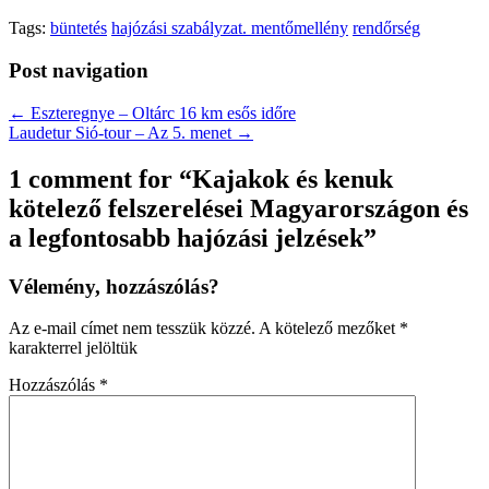
Tags:
büntetés
hajózási szabályzat. mentőmellény
rendőrség
Post navigation
← Eszteregnye – Oltárc 16 km esős időre
Laudetur Sió-tour – Az 5. menet →
1 comment for “
Kajakok és kenuk
kötelező felszerelései Magyarországon és
a legfontosabb hajózási jelzések
”
Vélemény, hozzászólás?
Az e-mail címet nem tesszük közzé.
A kötelező mezőket
*
karakterrel jelöltük
Hozzászólás
*