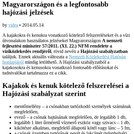
Magyarországon és a legfontosabb
hajózási jelzések
by
vidra
•
2014.05.14
A kajakokra és kenukra vonatkozó kötelező felszereléseket és a vízi
útvonalakon használatos jelzéseket Magyarországon
A nemzeti
fejlesztési miniszter 57/2011. (XI. 22.) NFM rendelete a
víziközlekedés rendjéről
, rövid nevén a
Hajózási szabályzatban
találjuk. Ennek aktuális változata a
Nemzeti Közlekedési Hatóság
honlapjáról
mindig letölthető. A Hajózási szabályzatból a
kajakosokra és kenusokra vonatkozó fontosabb előírásokat és
tudnivalókat tartalmazza ez a cikk.
Kajakok és kenuk kötelező felszerelései a
Hajózási szabályzat szerint
mentőmellény – a csónakban tartózkodó személyek számának
megfelelően,
evező – a csónak hajtásának megfelelően, de legalább 1 db,
legalább 1 liter űrméretű vízmerő eszköz vagy szivacs – 1 db,
kikötésre alkalmas, megfelelő állapotú kötél vagy lánc – 5 fm,
a csónak üzemben tartójának nevét és lakcímét (telephelyét)