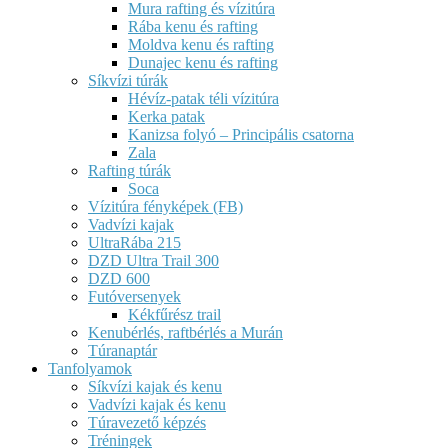
Mura rafting és vízitúra
Rába kenu és rafting
Moldva kenu és rafting
Dunajec kenu és rafting
Síkvízi túrák
Hévíz-patak téli vízitúra
Kerka patak
Kanizsa folyó – Principális csatorna
Zala
Rafting túrák
Soca
Vízitúra fényképek (FB)
Vadvízi kajak
UltraRába 215
DZD Ultra Trail 300
DZD 600
Futóversenyek
Kékfűrész trail
Kenubérlés, raftbérlés a Murán
Túranaptár
Tanfolyamok
Síkvízi kajak és kenu
Vadvízi kajak és kenu
Túravezető képzés
Tréningek