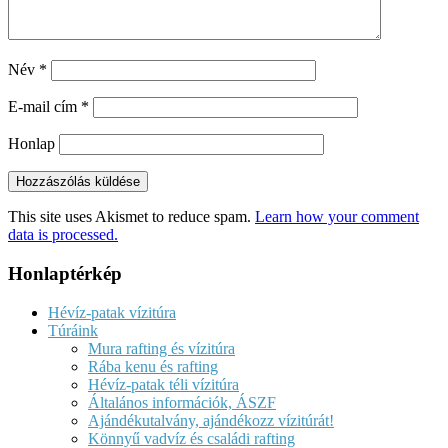
Név
*
E-mail cím
*
Honlap
This site uses Akismet to reduce spam.
Learn how your comment
data is processed.
Honlaptérkép
Hévíz-patak vízitúra
Túráink
Mura rafting és vízitúra
Rába kenu és rafting
Hévíz-patak téli vízitúra
Általános információk, ÁSZF
Ajándékutalvány, ajándékozz vízitúrát!
Könnyű vadvíz és családi rafting