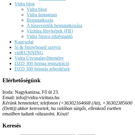
Vidra blog
Vidra blog
Vidra Instagram
Bemutatkozás
A túravezetők bemutatkozása
Vizitúra fényképek (FB)
Vidra Strava edzésnapló
Kapcsolat
Sí & Snowboard szerviz
vidRUNNING
Vidra Útvonalgyűjtemény
DZD 300 bringa regisztráció
DZD 300 bringás teljesítések
Elérhetőségünk
Iroda: Nagykanizsa, Fő út 23.
Email: info@vidra-vizitura.hu
Kérünk benneteket, telefonon (+36302164668 (Ati), +36302385600
(Detti)) akkor keressetek, ha valóban sürgős, ellenkező esetben
emailben tudunk válaszolni. Köszi!
Keresés