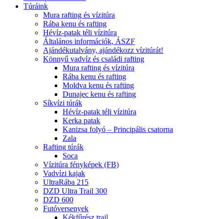
Túráink
Mura rafting és vízitúra
Rába kenu és rafting
Hévíz-patak téli vízitúra
Általános információk, ÁSZF
Ajándékutalvány, ajándékozz vízitúrát!
Könnyű vadvíz és családi rafting
Mura rafting és vízitúra
Rába kenu és rafting
Moldva kenu és rafting
Dunajec kenu és rafting
Síkvízi túrák
Hévíz-patak téli vízitúra
Kerka patak
Kanizsa folyó – Principális csatorna
Zala
Rafting túrák
Soca
Vízitúra fényképek (FB)
Vadvízi kajak
UltraRába 215
DZD Ultra Trail 300
DZD 600
Futóversenyek
Kékfűrész trail