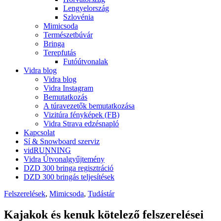
Lengyelország
Szlovénia
Mimicsoda
Természetbúvár
Bringa
Terepfutás
Futóútvonalak
Vidra blog
Vidra blog
Vidra Instagram
Bemutatkozás
A túravezetők bemutatkozása
Vizitúra fényképek (FB)
Vidra Strava edzésnapló
Kapcsolat
Sí & Snowboard szerviz
vidRUNNING
Vidra Útvonalgyűjtemény
DZD 300 bringa regisztráció
DZD 300 bringás teljesítések
Felszerelések
,
Mimicsoda
,
Tudástár
Kajakok és kenuk kötelező felszerelései