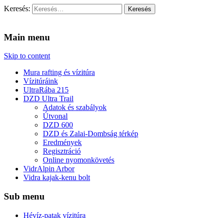
Keresés:
Vidra Vízitúra
… vízitúra szervezés, vadvíz, kajakoktatás, kajak-kenu bolt,
vidraságok…
Main menu
Skip to content
Mura rafting és vízitúra
Vízitúráink
UltraRába 215
DZD Ultra Trail
Adatok és szabályok
Útvonal
DZD 600
DZD és Zalai-Dombság térkép
Eredmények
Regisztráció
Online nyomonkövetés
VidrAlpin Arbor
Vidra kajak-kenu bolt
Sub menu
Hévíz-patak vízitúra