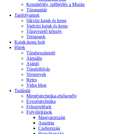
Kenubérlés, raftbérlés a Murán
Túranaptár
Tanfolyamok
Síkvízi kajak és kenu
Vadvízi kajak és kenu
Túravezető képzés
Tréningek
Kajak-kenu bolt
Hírek
Túrabeszámoló
Aktuális
Ajánló
Túrafelhívás
Versenyek
Retro
Vidra blog
Tudástár
Mentéstechnika-elsősegély
Evezéstechnika
Felszerelések
Folyóleírások
Magyarország
Ausztria
Csehország
Horvátország