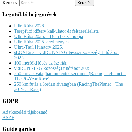
Keresés:
Legutóbbi bejegyzések
UltraRába 2026
Terepfutó időterv kalkulátor és felszereléslista
UltraRába 2025. – Detti beszámolója
UltraRába 2025. eredmények
Ultra-Trail Hungary 2025.
sLOVEnia – vidRUNNING tavaszi közösségi futótábor
2025.
100 mérföld lépés az Isztrián
vidRUNNING közösségi futótábor 2025.
250 km a sivatagban önkéntes szemmel (RacingThePlanet –
The 20-Year Race)
250 km futás a Jordán sivatagban (RacingThePlanet – The
20-Year Race)
GDPR
Adatkezelési tájékoztató.
ÁSZF
Guide garden