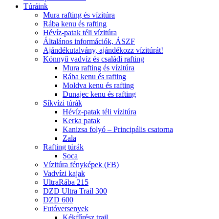
Túráink
Mura rafting és vízitúra
Rába kenu és rafting
Hévíz-patak téli vízitúra
Általános információk, ÁSZF
Ajándékutalvány, ajándékozz vízitúrát!
Könnyű vadvíz és családi rafting
Mura rafting és vízitúra
Rába kenu és rafting
Moldva kenu és rafting
Dunajec kenu és rafting
Síkvízi túrák
Hévíz-patak téli vízitúra
Kerka patak
Kanizsa folyó – Principális csatorna
Zala
Rafting túrák
Soca
Vízitúra fényképek (FB)
Vadvízi kajak
UltraRába 215
DZD Ultra Trail 300
DZD 600
Futóversenyek
Kékfűrész trail