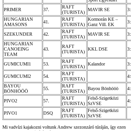
RAFT
PRIMER
37.
MAVIR SE
3
(TURISTA)
HUNGARIAN
RAFT
Kormorán KE –
41.
3
AMASONS
(TURISTA)
Ganz Vill. EK
RAFT
SZEKUNDER
42.
MAVIR SE
3
(TURISTA)
HUNGARIAN
RAFT
CANOEING
43.
KKL DSE
3
(TURISTA)
TEAM
RAFT
GUMICUMI1
53.
Kalandor
3
(TURISTA)
RAFT
GUMICUMI2
54.
4
(TURISTA)
BAYOU
RAFT
55.
Bayou Bönhööö
4
BÖNHÖÖÖ
(TURISTA)
RAFT
Felső-Szigetközi
PIVO2
57.
4
(TURISTA)
SzVSE
RAFT
Felső-Szigetközi
PIVO1
DSQ
(TURISTA)
SzVSE
Mi vadvízi kajakozni voltunk Andrew szezonzáró túráján, így ezen