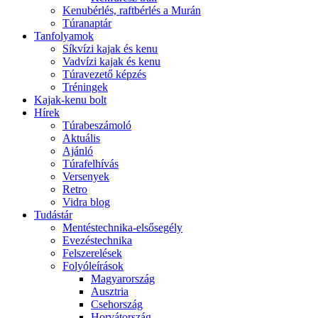
Kenubérlés, raftbérlés a Murán
Túranaptár
Tanfolyamok
Síkvízi kajak és kenu
Vadvízi kajak és kenu
Túravezető képzés
Tréningek
Kajak-kenu bolt
Hírek
Túrabeszámoló
Aktuális
Ajánló
Túrafelhívás
Versenyek
Retro
Vidra blog
Tudástár
Mentéstechnika-elsősegély
Evezéstechnika
Felszerelések
Folyóleírások
Magyarország
Ausztria
Csehország
Horvátország