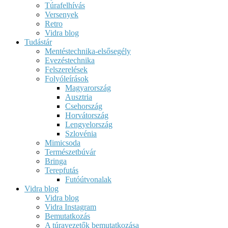
Túrafelhívás
Versenyek
Retro
Vidra blog
Tudástár
Mentéstechnika-elsősegély
Evezéstechnika
Felszerelések
Folyóleírások
Magyarország
Ausztria
Csehország
Horvátország
Lengyelország
Szlovénia
Mimicsoda
Természetbúvár
Bringa
Terepfutás
Futóútvonalak
Vidra blog
Vidra blog
Vidra Instagram
Bemutatkozás
A túravezetők bemutatkozása