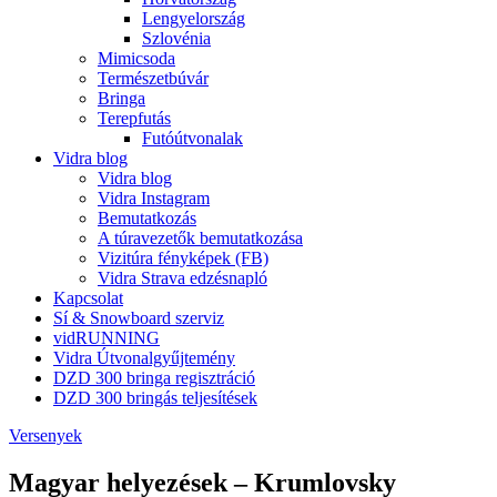
Lengyelország
Szlovénia
Mimicsoda
Természetbúvár
Bringa
Terepfutás
Futóútvonalak
Vidra blog
Vidra blog
Vidra Instagram
Bemutatkozás
A túravezetők bemutatkozása
Vizitúra fényképek (FB)
Vidra Strava edzésnapló
Kapcsolat
Sí & Snowboard szerviz
vidRUNNING
Vidra Útvonalgyűjtemény
DZD 300 bringa regisztráció
DZD 300 bringás teljesítések
Versenyek
Magyar helyezések – Krumlovsky