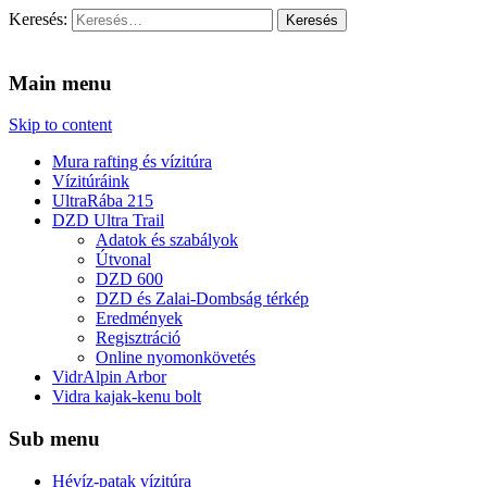
Keresés:
Vidra Vízitúra
… vízitúra szervezés, vadvíz, kajakoktatás, kajak-kenu bolt,
vidraságok…
Main menu
Skip to content
Mura rafting és vízitúra
Vízitúráink
UltraRába 215
DZD Ultra Trail
Adatok és szabályok
Útvonal
DZD 600
DZD és Zalai-Dombság térkép
Eredmények
Regisztráció
Online nyomonkövetés
VidrAlpin Arbor
Vidra kajak-kenu bolt
Sub menu
Hévíz-patak vízitúra