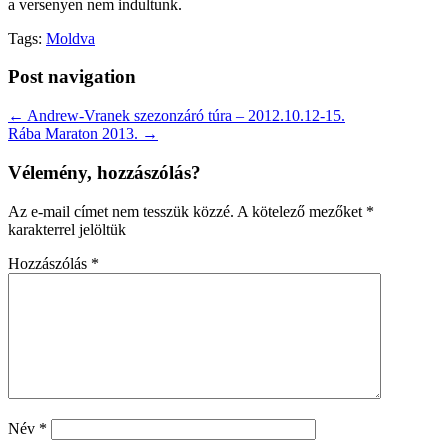
a versenyen nem indultunk.
Tags:
Moldva
Post navigation
← Andrew-Vranek szezonzáró túra – 2012.10.12-15.
Rába Maraton 2013. →
Vélemény, hozzászólás?
Az e-mail címet nem tesszük közzé.
A kötelező mezőket
*
karakterrel jelöltük
Hozzászólás
*
Név
*