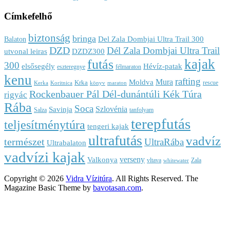
Címkefelhő
biztonság
bringa
Del Zala Dombjai Ultra Trail 300
Balaton
DZD
Dél Zala Dombjai Ultra Trail
utvonal leiras
DZDZ300
kajak
futás
300
elsősegély
Hévíz-patak
eszteregnye
félmaraton
kenu
rafting
Mura
Moldva
Krka
rescue
Kerka
Koritnica
könyv
maraton
Rockenbauer Pál Dél-dunántúli Kék Túra
rigyác
Rába
Soca
Szlovénia
Savinja
Salza
tanfolyam
terepfutás
teljesítménytúra
tengeri kajak
ultrafutás
vadvíz
természet
UltraRába
Ultrabalaton
vadvízi kajak
verseny
Valkonya
vltava
Zala
whitewater
Copyright © 2026
Vidra Vízitúra
. All Rights Reserved.
The
Magazine Basic Theme by
bavotasan.com
.