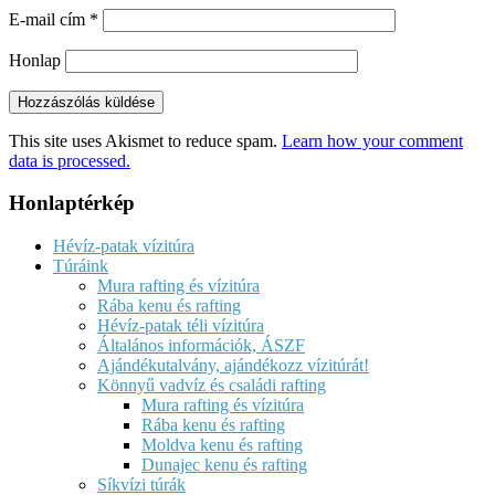
E-mail cím
*
Honlap
This site uses Akismet to reduce spam.
Learn how your comment
data is processed.
Honlaptérkép
Hévíz-patak vízitúra
Túráink
Mura rafting és vízitúra
Rába kenu és rafting
Hévíz-patak téli vízitúra
Általános információk, ÁSZF
Ajándékutalvány, ajándékozz vízitúrát!
Könnyű vadvíz és családi rafting
Mura rafting és vízitúra
Rába kenu és rafting
Moldva kenu és rafting
Dunajec kenu és rafting
Síkvízi túrák