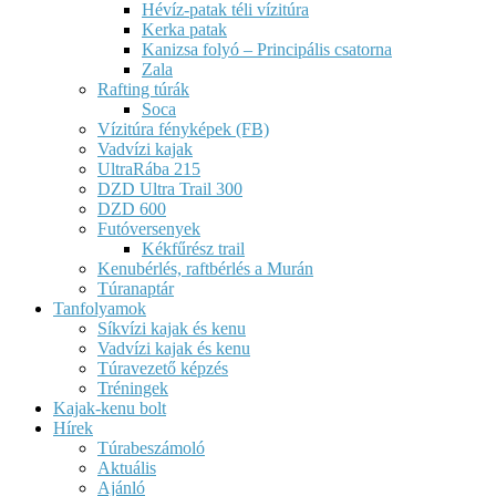
Hévíz-patak téli vízitúra
Kerka patak
Kanizsa folyó – Principális csatorna
Zala
Rafting túrák
Soca
Vízitúra fényképek (FB)
Vadvízi kajak
UltraRába 215
DZD Ultra Trail 300
DZD 600
Futóversenyek
Kékfűrész trail
Kenubérlés, raftbérlés a Murán
Túranaptár
Tanfolyamok
Síkvízi kajak és kenu
Vadvízi kajak és kenu
Túravezető képzés
Tréningek
Kajak-kenu bolt
Hírek
Túrabeszámoló
Aktuális
Ajánló