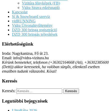
Vizitúra fényképek (FB)
Vidra Strava edzésnapló
Kapcsolat
Sí & Snowboard szerviz
vidRUNNING
Vidra Útvonalgyűjtemény
DZD 300 bringa regisztráció
DZD 300 bringás teljesítések
Elérhetőségünk
Iroda: Nagykanizsa, Fő út 23.
Email: info@vidra-vizitura.hu
Kérünk benneteket, telefonon (+36302164668 (Ati), +36302385600
(Detti)) akkor keressetek, ha valóban sürgős, ellenkező esetben
emailben tudunk válaszolni. Köszi!
Keresés
Keresés:
Legutóbbi bejegyzések
UltraRába 2026