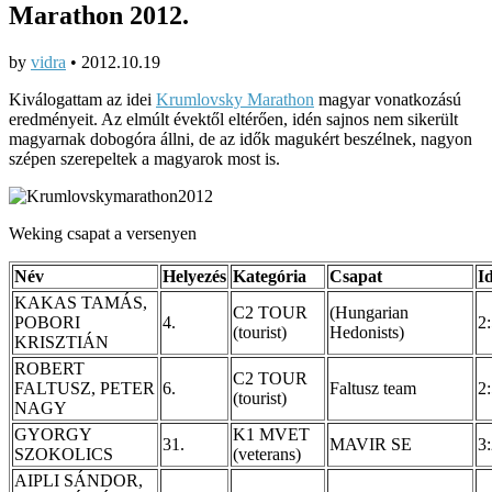
Marathon 2012.
by
vidra
•
2012.10.19
Kiválogattam az idei
Krumlovsky Marathon
magyar vonatkozású
eredményeit. Az elmúlt évektől eltérően, idén sajnos nem sikerült
magyarnak dobogóra állni, de az idők magukért beszélnek, nagyon
szépen szerepeltek a magyarok most is.
Weking csapat a versenyen
Név
Helyezés
Kategória
Csapat
I
KAKAS TAMÁS,
C2 TOUR
(Hungarian
POBORI
4.
2
(tourist)
Hedonists)
KRISZTIÁN
ROBERT
C2 TOUR
FALTUSZ, PETER
6.
Faltusz team
2
(tourist)
NAGY
GYORGY
K1 MVET
31.
MAVIR SE
3
SZOKOLICS
(veterans)
AIPLI SÁNDOR,