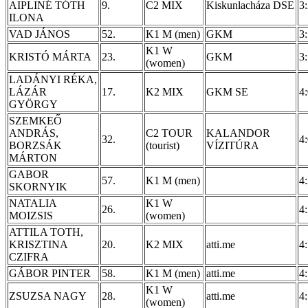
AIPLINÉ TÓTH
9.
C2 MIX
Kiskunlacháza DSE
3
ILONA
VAD JÁNOS
52.
K1 M (men)
GKM
3
K1 W
KRISTÓ MÁRTA
23.
GKM
3
(women)
LADÁNYI RÉKA,
LÁZÁR
17.
K2 MIX
GKM SE
4
GYÖRGY
SZEMKEŐ
ANDRÁS,
C2 TOUR
KALANDOR
32.
4
BORZSÁK
(tourist)
VÍZITÚRA
MÁRTON
GABOR
57.
K1 M (men)
4
SKORNYIK
NATALIA
K1 W
26.
4
MOIZSIS
(women)
ATTILA TOTH,
KRISZTINA
20.
K2 MIX
atti.me
4
CZIFRA
GÁBOR PINTER
58.
K1 M (men)
atti.me
4
K1 W
ZSUZSA NAGY
28.
atti.me
4
(women)