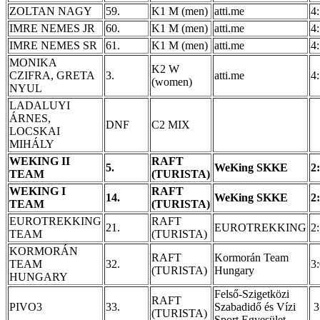
ZOLTAN NAGY
59.
K1 M (men)
atti.me
4
IMRE NEMES JR
60.
K1 M (men)
atti.me
4
IMRE NEMES SR
61.
K1 M (men)
atti.me
4
MONIKA
K2 W
CZIFRA, GRETA
3.
atti.me
4
(women)
NYUL
LADALUYI
ÁRNES,
DNF
C2 MIX
LOCSKAI
MIHÁLY
WEKING II
RAFT
5.
WeKing SKKE
2
TEAM
(TURISTA)
WEKING I
RAFT
14.
WeKing SKKE
2
TEAM
(TURISTA)
EUROTREKKING
RAFT
21.
EUROTREKKING
2
TEAM
(TURISTA)
KORMORÁN
RAFT
Kormorán Team
TEAM
32.
3
(TURISTA)
Hungary
HUNGARY
Felső-Szigetközi
RAFT
PIVO3
33.
Szabadidő és Vízi
3
(TURISTA)
Sport Egyesület