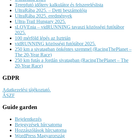
Terepfutó időterv kalkulátor és felszereléslista
UltraRába 2025. – Detti beszámolója
UltraRába 2025. eredmények
Ultra-Trail Hungary 2025.
sLOVEnia – vidRUNNING tavaszi közösségi futótábor
2025.
100 mérföld lépés az Isztrián
vidRUNNING közösségi futótábor 2025.
250 km a sivatagban önkéntes szemmel (RacingThePlanet –
The 20-Year Race)
250 km futás a Jordán sivatagban (RacingThePlanet – The
20-Year Race)
GDPR
Adatkezelési tájékoztató.
ÁSZF
Guide garden
Bejelentkezés
Bejegyzések hírcsatorna
Hozzászólások hírcsatorna
WordPress Magyarország