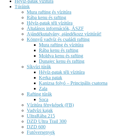
Hévíz-patak vízitúra
Túráink
Mura rafting és vízitúra
Rába kenu és rafting
Hévíz-patak téli vízitúra
Általános információk, ÁSZF
Ajándékutalvány, ajándékozz vízitúrát!
Könnyű vadvíz és családi rafting
Mura rafting és vízitúra
Rába kenu és rafting
Moldva kenu és rafting
Dunajec kenu és rafting
Síkvízi túrák
Hévíz-patak téli vízitúra
Kerka patak
Kanizsa folyó – Principális csatorna
Zala
Rafting túrák
Soca
Vízitúra fényképek (FB)
Vadvízi kajak
UltraRába 215
DZD Ultra Trail 300
DZD 600
Futóversenyek