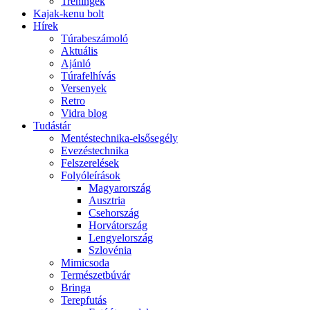
Tréningek
Kajak-kenu bolt
Hírek
Túrabeszámoló
Aktuális
Ajánló
Túrafelhívás
Versenyek
Retro
Vidra blog
Tudástár
Mentéstechnika-elsősegély
Evezéstechnika
Felszerelések
Folyóleírások
Magyarország
Ausztria
Csehország
Horvátország
Lengyelország
Szlovénia
Mimicsoda
Természetbúvár
Bringa
Terepfutás