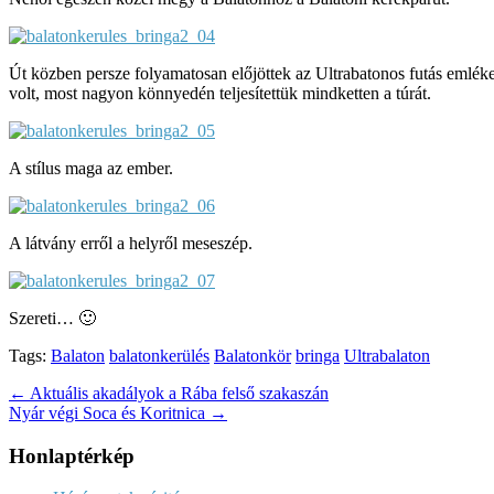
Út közben persze folyamatosan előjöttek az Ultrabatonos futás emlék
volt, most nagyon könnyedén teljesítettük mindketten a túrát.
A stílus maga az ember.
A látvány erről a helyről meseszép.
Szereti… 🙂
Tags:
Balaton
balatonkerülés
Balatonkör
bringa
Ultrabalaton
Post
← Aktuális akadályok a Rába felső szakaszán
Nyár végi Soca és Koritnica →
navigation
Honlaptérkép