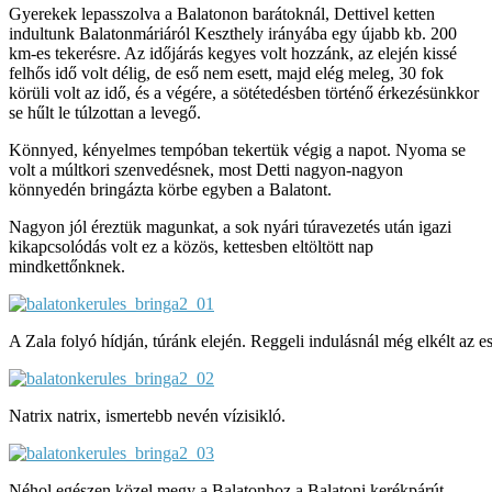
Gyerekek lepasszolva a Balatonon barátoknál, Dettivel ketten
indultunk Balatonmáriáról Keszthely irányába egy újabb kb. 200
km-es tekerésre. Az időjárás kegyes volt hozzánk, az elején kissé
felhős idő volt délig, de eső nem esett, majd elég meleg, 30 fok
körüli volt az idő, és a végére, a sötétedésben történő érkezésünkkor
se hűlt le túlzottan a levegő.
Könnyed, kényelmes tempóban tekertük végig a napot. Nyoma se
volt a múltkori szenvedésnek, most Detti nagyon-nagyon
könnyedén bringázta körbe egyben a Balatont.
Nagyon jól éreztük magunkat, a sok nyári túravezetés után igazi
kikapcsolódás volt ez a közös, kettesben eltöltött nap
mindkettőnknek.
A Zala folyó hídján, túránk elején. Reggeli indulásnál még elkélt az e
Natrix natrix, ismertebb nevén vízisikló.
Néhol egészen közel megy a Balatonhoz a Balatoni kerékpárút.