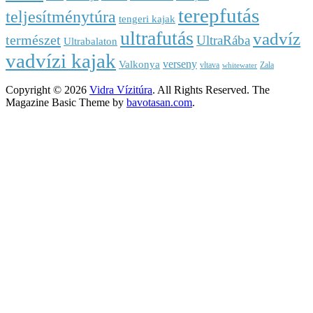
terepfutás
teljesítménytúra
tengeri kajak
ultrafutás
vadvíz
természet
UltraRába
Ultrabalaton
vadvízi kajak
verseny
Valkonya
vltava
Zala
whitewater
Copyright © 2026
Vidra Vízitúra
. All Rights Reserved.
The
Magazine Basic Theme by
bavotasan.com
.