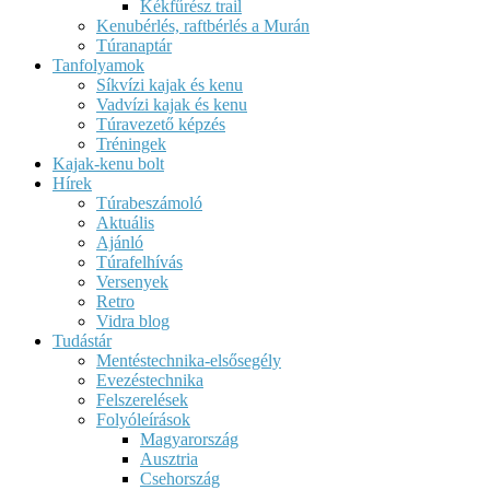
Kékfűrész trail
Kenubérlés, raftbérlés a Murán
Túranaptár
Tanfolyamok
Síkvízi kajak és kenu
Vadvízi kajak és kenu
Túravezető képzés
Tréningek
Kajak-kenu bolt
Hírek
Túrabeszámoló
Aktuális
Ajánló
Túrafelhívás
Versenyek
Retro
Vidra blog
Tudástár
Mentéstechnika-elsősegély
Evezéstechnika
Felszerelések
Folyóleírások
Magyarország
Ausztria
Csehország