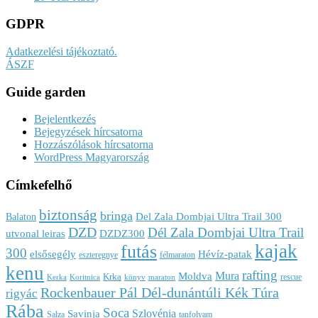
GDPR
Adatkezelési tájékoztató.
ÁSZF
Guide garden
Bejelentkezés
Bejegyzések hírcsatorna
Hozzászólások hírcsatorna
WordPress Magyarország
Címkefelhő
biztonság
bringa
Del Zala Dombjai Ultra Trail 300
Balaton
DZD
Dél Zala Dombjai Ultra Trail
utvonal leiras
DZDZ300
kajak
futás
300
elsősegély
Hévíz-patak
eszteregnye
félmaraton
kenu
rafting
Mura
Moldva
Krka
rescue
Kerka
Koritnica
könyv
maraton
Rockenbauer Pál Dél-dunántúli Kék Túra
rigyác
Rába
Soca
Szlovénia
Savinja
Salza
tanfolyam