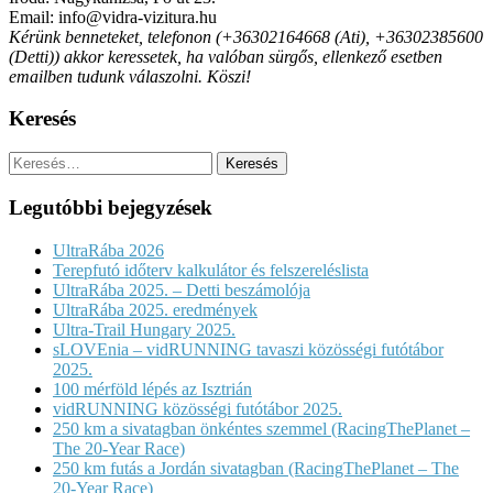
Email: info@vidra-vizitura.hu
Kérünk benneteket, telefonon (+36302164668 (Ati), +36302385600
(Detti)) akkor keressetek, ha valóban sürgős, ellenkező esetben
emailben tudunk válaszolni. Köszi!
Keresés
Keresés:
Legutóbbi bejegyzések
UltraRába 2026
Terepfutó időterv kalkulátor és felszereléslista
UltraRába 2025. – Detti beszámolója
UltraRába 2025. eredmények
Ultra-Trail Hungary 2025.
sLOVEnia – vidRUNNING tavaszi közösségi futótábor
2025.
100 mérföld lépés az Isztrián
vidRUNNING közösségi futótábor 2025.
250 km a sivatagban önkéntes szemmel (RacingThePlanet –
The 20-Year Race)
250 km futás a Jordán sivatagban (RacingThePlanet – The
20-Year Race)