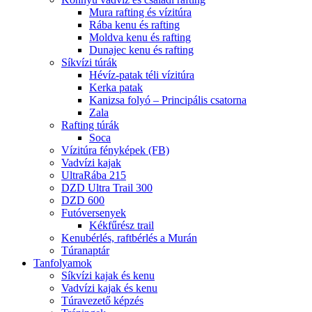
Mura rafting és vízitúra
Rába kenu és rafting
Moldva kenu és rafting
Dunajec kenu és rafting
Síkvízi túrák
Hévíz-patak téli vízitúra
Kerka patak
Kanizsa folyó – Principális csatorna
Zala
Rafting túrák
Soca
Vízitúra fényképek (FB)
Vadvízi kajak
UltraRába 215
DZD Ultra Trail 300
DZD 600
Futóversenyek
Kékfűrész trail
Kenubérlés, raftbérlés a Murán
Túranaptár
Tanfolyamok
Síkvízi kajak és kenu
Vadvízi kajak és kenu
Túravezető képzés