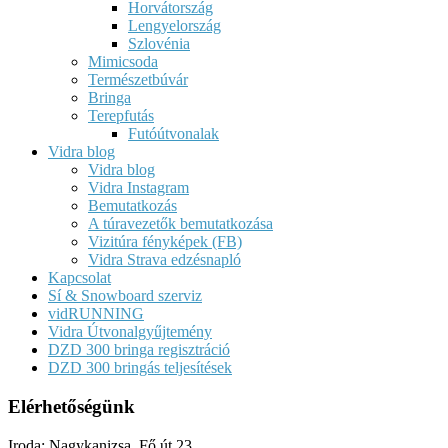
Horvátország
Lengyelország
Szlovénia
Mimicsoda
Természetbúvár
Bringa
Terepfutás
Futóútvonalak
Vidra blog
Vidra blog
Vidra Instagram
Bemutatkozás
A túravezetők bemutatkozása
Vizitúra fényképek (FB)
Vidra Strava edzésnapló
Kapcsolat
Sí & Snowboard szerviz
vidRUNNING
Vidra Útvonalgyűjtemény
DZD 300 bringa regisztráció
DZD 300 bringás teljesítések
Elérhetőségünk
Iroda: Nagykanizsa, Fő út 23.