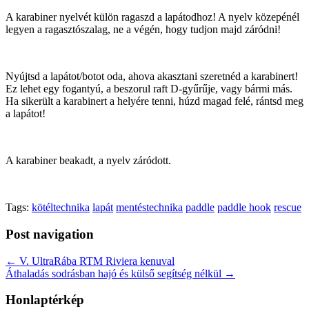
A karabiner nyelvét külön ragaszd a lapátodhoz! A nyelv közepénél
legyen a ragasztószalag, ne a végén, hogy tudjon majd záródni!
Nyújtsd a lapátot/botot oda, ahova akasztani szeretnéd a karabinert!
Ez lehet egy fogantyú, a beszorul raft D-gyűrűje, vagy bármi más.
Ha sikerült a karabinert a helyére tenni, húzd magad felé, rántsd meg
a lapátot!
A karabiner beakadt, a nyelv záródott.
Tags:
kötéltechnika
lapát
mentéstechnika
paddle
paddle hook
rescue
Post navigation
← V. UltraRába RTM Riviera kenuval
Áthaladás sodrásban hajó és külső segítség nélkül →
Honlaptérkép