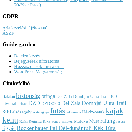
20-Year Race)
GDPR
Adatkezelési tájékoztató.
ÁSZF
Guide garden
Bejelentkezés
Bejegyzések hírcsatorna
Hozzászólások hírcsatorna
WordPress Magyarország
Címkefelhő
biztonság
bringa
Del Zala Dombjai Ultra Trail 300
Balaton
DZD
Dél Zala Dombjai Ultra Trail
utvonal leiras
DZDZ300
kajak
futás
300
elsősegély
Hévíz-patak
eszteregnye
félmaraton
kenu
rafting
Mura
Moldva
Krka
rescue
Kerka
Koritnica
könyv
maraton
Rockenbauer Pál Dél-dunántúli Kék Túra
rigyác