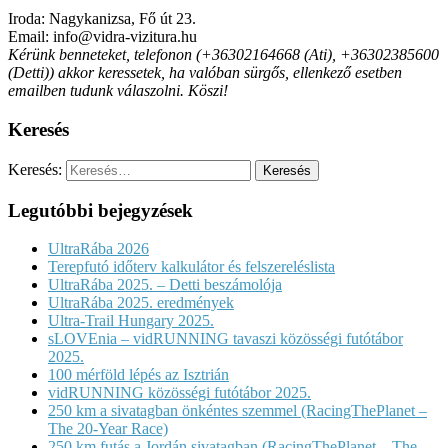
Iroda: Nagykanizsa, Fő út 23.
Email: info@vidra-vizitura.hu
Kérünk benneteket, telefonon (+36302164668 (Ati), +36302385600
(Detti)) akkor keressetek, ha valóban sürgős, ellenkező esetben
emailben tudunk válaszolni. Köszi!
Keresés
Keresés:
Legutóbbi bejegyzések
UltraRába 2026
Terepfutó időterv kalkulátor és felszereléslista
UltraRába 2025. – Detti beszámolója
UltraRába 2025. eredmények
Ultra-Trail Hungary 2025.
sLOVEnia – vidRUNNING tavaszi közösségi futótábor
2025.
100 mérföld lépés az Isztrián
vidRUNNING közösségi futótábor 2025.
250 km a sivatagban önkéntes szemmel (RacingThePlanet –
The 20-Year Race)
250 km futás a Jordán sivatagban (RacingThePlanet – The