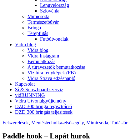
Lengyelország
Szlovénia
Mimicsoda
Természetbúvár
Bringa
Terepfutás
Futóútvonalak
Vidra blog
Vidra blog
Vidra Instagram
Bemutatkozás
A túravezetők bemutatkozása
Vizitúra fényképek (FB)
Vidra Strava edzésnapló
Kapcsolat
Sí & Snowboard szerviz
vidRUNNING
Vidra Útvonalgyűjtemény
DZD 300 bringa regisztráció
DZD 300 bringás teljesítések
Felszerelések
,
Mentéstechnika-elsősegély
,
Mimicsoda
,
Tudástár
Paddle hook – Lapát hurok