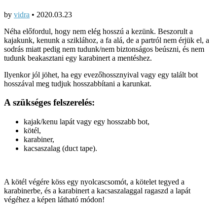
by
vidra
•
2020.03.23
Néha előfordul, hogy nem elég hosszú a kezünk. Beszorult a
kajakunk, kenunk a sziklához, a fa alá, de a partról nem érjük el, a
sodrás miatt pedig nem tudunk/nem biztonságos beúszni, és nem
tudunk beakasztani egy karabinert a mentéshez.
Ilyenkor jól jöhet, ha egy evezőhossznyival vagy egy talált bot
hosszával meg tudjuk hosszabbítani a karunkat.
A szükséges felszerelés:
kajak/kenu lapát vagy egy hosszabb bot,
kötél,
karabiner,
kacsaszalag (duct tape).
A kötél végére köss egy nyolcascsomót, a kötelet tegyed a
karabinerbe, és a karabinert a kacsaszalaggal ragaszd a lapát
végéhez a képen látható módon!