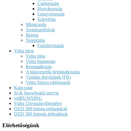
Csehország
Horvátország
Lengyelország
Szlovénia
Mimicsoda
Természetbúvár
Bringa
Terepfutás
Futóútvonalak
Vidra blog
Vidra blog
Vidra Instagram
Bemutatkozás
A túravezetők bemutatkozása
Vizitúra fényképek (FB)
Vidra Strava edzésnapló
Kapcsolat
Sí & Snowboard szerviz
vidRUNNING
Vidra Útvonalgyűjtemény
DZD 300 bringa regisztráció
DZD 300 bringás teljesítések
Elérhetőségünk