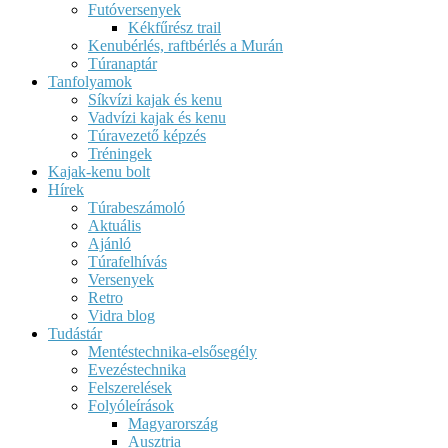
Futóversenyek
Kékfűrész trail
Kenubérlés, raftbérlés a Murán
Túranaptár
Tanfolyamok
Síkvízi kajak és kenu
Vadvízi kajak és kenu
Túravezető képzés
Tréningek
Kajak-kenu bolt
Hírek
Túrabeszámoló
Aktuális
Ajánló
Túrafelhívás
Versenyek
Retro
Vidra blog
Tudástár
Mentéstechnika-elsősegély
Evezéstechnika
Felszerelések
Folyóleírások
Magyarország
Ausztria