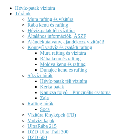
Hévíz-patak vízitúra
Túráink
Mura rafting és vízitúra
Rába kenu és rafting
Hévíz-patak téli vízitúra
Általános információk, ÁSZF
Ajándékutalvány, ajándékozz vízitúrát!
Könnyű vadvíz és családi rafting
Mura rafting és vízitúra
Rába kenu és rafting
Moldva kenu és rafting
Dunajec kenu és rafting
Síkvízi túrák
Hévíz-patak téli vízitúra
Kerka patak
Kanizsa folyó – Principális csatorna
Zala
Rafting túrák
Soca
Vízitúra fényképek (FB)
Vadvízi kajak
UltraRába 215
DZD Ultra Trail 300
DZD 600