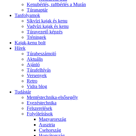
Kenubérlés, raftbérlés a Murán
Túranaptár
Tanfolyamok
Síkvízi kajak és kenu
Vadvízi kajak és kenu
Túravezető képzés
Tréningek
Kajak-kenu bolt
Hírek
Túrabeszámoló
Aktuális
Ajánló
Túrafelhívás
Versenyek
Retro
Vidra blog
Tudástár
Mentéstechnika-elsősegély
Evezéstechnika
Felszerelések
Folyóleírások
Magyarország
Ausztria
Csehország
Horvátország