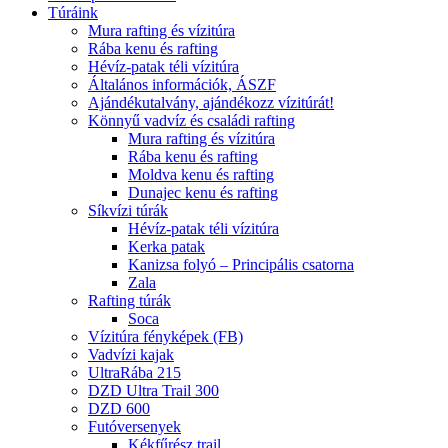
Túráink
Mura rafting és vízitúra
Rába kenu és rafting
Hévíz-patak téli vízitúra
Általános információk, ÁSZF
Ajándékutalvány, ajándékozz vízitúrát!
Könnyű vadvíz és családi rafting
Mura rafting és vízitúra
Rába kenu és rafting
Moldva kenu és rafting
Dunajec kenu és rafting
Síkvízi túrák
Hévíz-patak téli vízitúra
Kerka patak
Kanizsa folyó – Principális csatorna
Zala
Rafting túrák
Soca
Vízitúra fényképek (FB)
Vadvízi kajak
UltraRába 215
DZD Ultra Trail 300
DZD 600
Futóversenyek
Kékfűrész trail