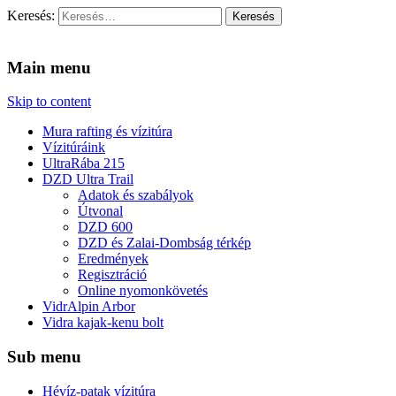
Keresés:
Vidra Vízitúra
… vízitúra szervezés, vadvíz, kajakoktatás, kajak-kenu bolt,
vidraságok…
Main menu
Skip to content
Mura rafting és vízitúra
Vízitúráink
UltraRába 215
DZD Ultra Trail
Adatok és szabályok
Útvonal
DZD 600
DZD és Zalai-Dombság térkép
Eredmények
Regisztráció
Online nyomonkövetés
VidrAlpin Arbor
Vidra kajak-kenu bolt
Sub menu
Hévíz-patak vízitúra