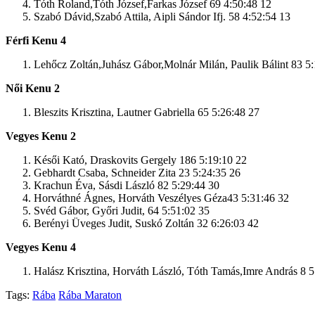
Tóth Roland,Tóth József,Farkas József 69 4:50:48 12
Szabó Dávid,Szabó Attila, Aipli Sándor Ifj. 58 4:52:54 13
Férfi Kenu 4
Lehőcz Zoltán,Juhász Gábor,Molnár Milán, Paulik Bálint 83 5
Női Kenu 2
Bleszits Krisztina, Lautner Gabriella 65 5:26:48 27
Vegyes Kenu 2
Késői Kató, Draskovits Gergely 186 5:19:10 22
Gebhardt Csaba, Schneider Zita 23 5:24:35 26
Krachun Éva, Sásdi László 82 5:29:44 30
Horváthné Ágnes, Horváth Veszélyes Géza43 5:31:46 32
Svéd Gábor, Győri Judit, 64 5:51:02 35
Berényi Üveges Judit, Suskó Zoltán 32 6:26:03 42
Vegyes Kenu 4
Halász Krisztina, Horváth László, Tóth Tamás,Imre András 8 5
Tags:
Rába
Rába Maraton