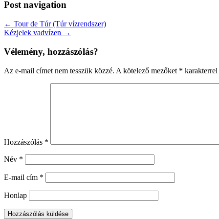
Post navigation
← Tour de Túr (Túr vízrendszer)
Kézjelek vadvízen →
Vélemény, hozzászólás?
Az e-mail címet nem tesszük közzé.
A kötelező mezőket
*
karakterrel 
Hozzászólás
*
Név
*
E-mail cím
*
Honlap