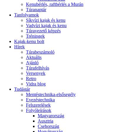
Kenubérlés, raftbérlés a Murán
Túranaptár
Tanfolyamok
Síkvízi kajak és kenu
Vadvízi kajak és kenu
Túravezető képzés
Tréningek
Kajak-kenu bolt
Hírek
Túrabeszámoló
Aktuális
Ajánló
Túrafelhívás
Versenyek
Retro
Vidra blog
Tudástár
Mentéstechnika-elsősegély
Evezéstechnika
Felszerelések
Folyóleírások
Magyarország
Ausztria
Csehország
Horvátország