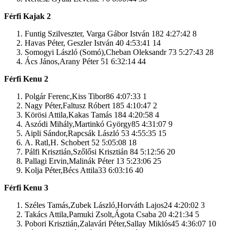
Férfi Kajak 2
Funtig Szilveszter, Varga Gábor István 182 4:27:42 8
Havas Péter, Geszler István 40 4:53:41 14
Somogyi László (Somó),Cheban Oleksandr 73 5:27:43 28
Ács János,Arany Péter 51 6:32:14 44
Férfi Kenu 2
Polgár Ferenc,Kiss Tibor86 4:07:33 1
Nagy Péter,Faltusz Róbert 185 4:10:47 2
Körösi Attila,Kakas Tamás 184 4:20:58 4
Aszódi Mihály,Martinkó György85 4:31:07 9
Aipli Sándor,Rapcsák László 53 4:55:35 15
A. Ratl,H. Schobert 52 5:05:08 18
Pálfi Krisztián,Szőlősi Krisztián 84 5:12:56 20
Pallagi Ervin,Malinák Péter 13 5:23:06 25
Kolja Péter,Bécs Attila33 6:03:16 40
Férfi Kenu 3
Széles Tamás,Zubek László,Horváth Lajos24 4:20:02 3
Takács Attila,Pamuki Zsolt,Ágota Csaba 20 4:21:34 5
Pobori Krisztián,Zalavári Péter,Sallay Miklós45 4:36:07 10