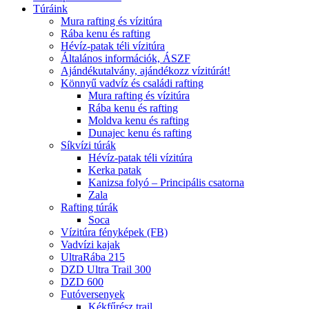
Túráink
Mura rafting és vízitúra
Rába kenu és rafting
Hévíz-patak téli vízitúra
Általános információk, ÁSZF
Ajándékutalvány, ajándékozz vízitúrát!
Könnyű vadvíz és családi rafting
Mura rafting és vízitúra
Rába kenu és rafting
Moldva kenu és rafting
Dunajec kenu és rafting
Síkvízi túrák
Hévíz-patak téli vízitúra
Kerka patak
Kanizsa folyó – Principális csatorna
Zala
Rafting túrák
Soca
Vízitúra fényképek (FB)
Vadvízi kajak
UltraRába 215
DZD Ultra Trail 300
DZD 600
Futóversenyek
Kékfűrész trail