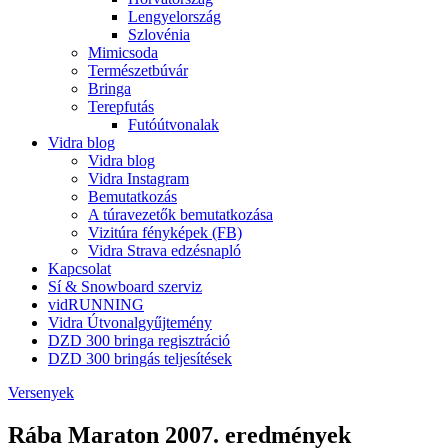
Lengyelország
Szlovénia
Mimicsoda
Természetbúvár
Bringa
Terepfutás
Futóútvonalak
Vidra blog
Vidra blog
Vidra Instagram
Bemutatkozás
A túravezetők bemutatkozása
Vizitúra fényképek (FB)
Vidra Strava edzésnapló
Kapcsolat
Sí & Snowboard szerviz
vidRUNNING
Vidra Útvonalgyűjtemény
DZD 300 bringa regisztráció
DZD 300 bringás teljesítések
Versenyek
Rába Maraton 2007. eredmények