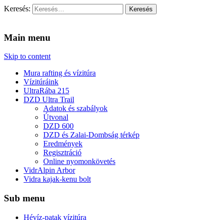
Keresés:
Vidra Vízitúra
… vízitúra szervezés, vadvíz, kajakoktatás, kajak-kenu bolt, vidras
Main menu
Skip to content
Mura rafting és vízitúra
Vízitúráink
UltraRába 215
DZD Ultra Trail
Adatok és szabályok
Útvonal
DZD 600
DZD és Zalai-Dombság térkép
Eredmények
Regisztráció
Online nyomonkövetés
VidrAlpin Arbor
Vidra kajak-kenu bolt
Sub menu
Hévíz-patak vízitúra