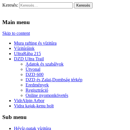
Keresés:
Vidra Vízitúra
… vízitúra szervezés, vadvíz, kajakoktatás, kajak-kenu bolt, vidras
Main menu
Skip to content
Mura rafting és vízitúra
Vízitúráink
UltraRába 215
DZD Ultra Trail
Adatok és szabályok
Útvonal
DZD 600
DZD és Zalai-Dombság térkép
Eredmények
Regisztráció
Online nyomonkövetés
VidrAlpin Arbor
Vidra kajak-kenu bolt
Sub menu
Hévíz-patak vízitúra