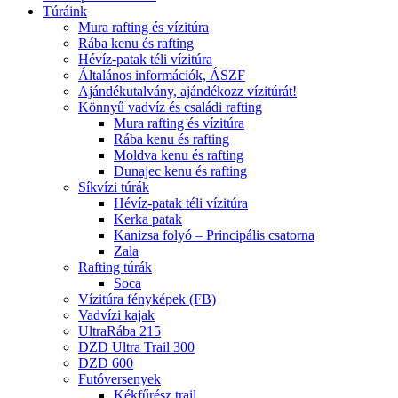
Túráink
Mura rafting és vízitúra
Rába kenu és rafting
Hévíz-patak téli vízitúra
Általános információk, ÁSZF
Ajándékutalvány, ajándékozz vízitúrát!
Könnyű vadvíz és családi rafting
Mura rafting és vízitúra
Rába kenu és rafting
Moldva kenu és rafting
Dunajec kenu és rafting
Síkvízi túrák
Hévíz-patak téli vízitúra
Kerka patak
Kanizsa folyó – Principális csatorna
Zala
Rafting túrák
Soca
Vízitúra fényképek (FB)
Vadvízi kajak
UltraRába 215
DZD Ultra Trail 300
DZD 600
Futóversenyek
Kékfűrész trail