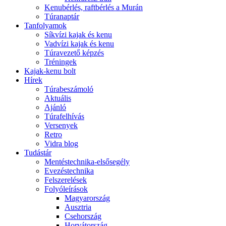
Kenubérlés, raftbérlés a Murán
Túranaptár
Tanfolyamok
Síkvízi kajak és kenu
Vadvízi kajak és kenu
Túravezető képzés
Tréningek
Kajak-kenu bolt
Hírek
Túrabeszámoló
Aktuális
Ajánló
Túrafelhívás
Versenyek
Retro
Vidra blog
Tudástár
Mentéstechnika-elsősegély
Evezéstechnika
Felszerelések
Folyóleírások
Magyarország
Ausztria
Csehország
Horvátország