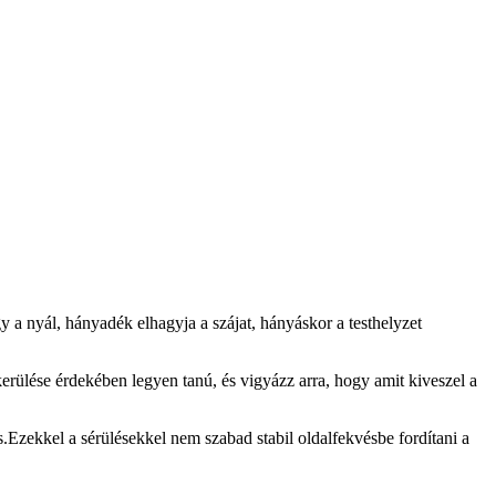
y a nyál, hányadék elhagyja a szájat, hányáskor a testhelyzet
kerülése érdekében legyen tanú, és vigyázz arra, hogy amit kiveszel a
és.Ezekkel a sérülésekkel nem szabad stabil oldalfekvésbe fordítani a