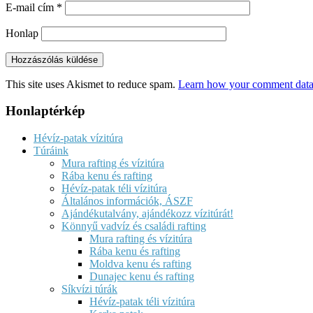
E-mail cím
*
Honlap
This site uses Akismet to reduce spam.
Learn how your comment data 
Honlaptérkép
Hévíz-patak vízitúra
Túráink
Mura rafting és vízitúra
Rába kenu és rafting
Hévíz-patak téli vízitúra
Általános információk, ÁSZF
Ajándékutalvány, ajándékozz vízitúrát!
Könnyű vadvíz és családi rafting
Mura rafting és vízitúra
Rába kenu és rafting
Moldva kenu és rafting
Dunajec kenu és rafting
Síkvízi túrák
Hévíz-patak téli vízitúra