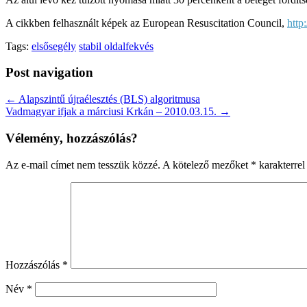
A cikkben felhasznált képek az European Resuscitation Council,
http
Tags:
elsősegély
stabil oldalfekvés
Post navigation
← Alapszintű újraélesztés (BLS) algoritmusa
Vadmagyar ifjak a márciusi Krkán – 2010.03.15. →
Vélemény, hozzászólás?
Az e-mail címet nem tesszük közzé.
A kötelező mezőket
*
karakterrel 
Hozzászólás
*
Név
*