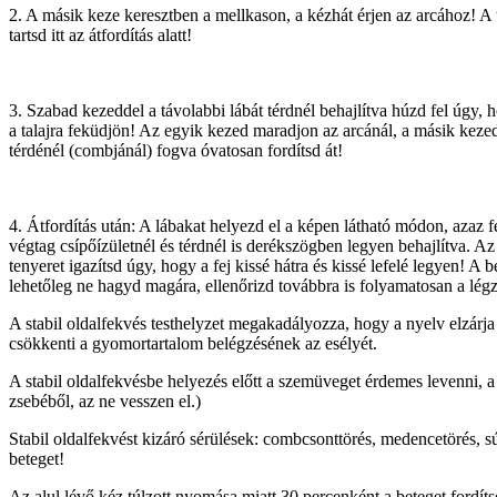
2. A másik keze keresztben a mellkason, a kézhát érjen az arcához! A 
tartsd itt az átfordítás alatt!
3. Szabad kezeddel a távolabbi lábát térdnél behajlítva húzd fel úgy, h
a talajra feküdjön! Az egyik kezed maradjon az arcánál, a másik keze
térdénél (combjánál) fogva óvatosan fordítsd át!
4. Átfordítás után: A lábakat helyezd el a képen látható módon, azaz f
végtag csípőízületnél és térdnél is derékszögben legyen behajlítva. Az a
tenyeret igazítsd úgy, hogy a fej kissé hátra és kissé lefelé legyen! A b
lehetőleg ne hagyd magára, ellenőrizd továbbra is folyamatosan a légz
A stabil oldalfekvés testhelyzet megakadályozza, hogy a nyelv elzárja 
csökkenti a gyomortartalom belégzésének az esélyét.
A stabil oldalfekvésbe helyezés előtt a szemüveget érdemes levenni, a
zsebéből, az ne vesszen el.)
Stabil oldalfekvést kizáró sérülések: combcsonttörés, medencetörés, súl
beteget!
Az alul lévő kéz túlzott nyomása miatt 30 percenként a beteget fordíts