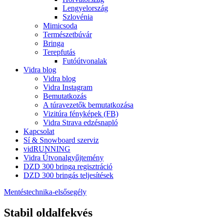
Lengyelország
Szlovénia
Mimicsoda
Természetbúvár
Bringa
Terepfutás
Futóútvonalak
Vidra blog
Vidra blog
Vidra Instagram
Bemutatkozás
A túravezetők bemutatkozása
Vizitúra fényképek (FB)
Vidra Strava edzésnapló
Kapcsolat
Sí & Snowboard szerviz
vidRUNNING
Vidra Útvonalgyűjtemény
DZD 300 bringa regisztráció
DZD 300 bringás teljesítések
Mentéstechnika-elsősegély
Stabil oldalfekvés