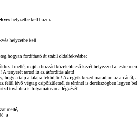
ekvés
helyzetbe kell hozni.
ekvés helyzetbe kell
eg hogyan fordítható át stabil oldalfekvésbe:
 áldozat mellé, majd a hozzád közelebb eső kezét helyezzed a testre merő
 tenyerét tartsd itt az átfordítás alatt!
gy, hogy a talp a talajra feküdjön! Az egyik kezed maradjon az arcánál, 
 felül lévő végtag csípőízületnél és térdnél is derékszögben legyen behaj
őrizd továbbra is folyamatosan a légzését!
zat mellé,
lé, a