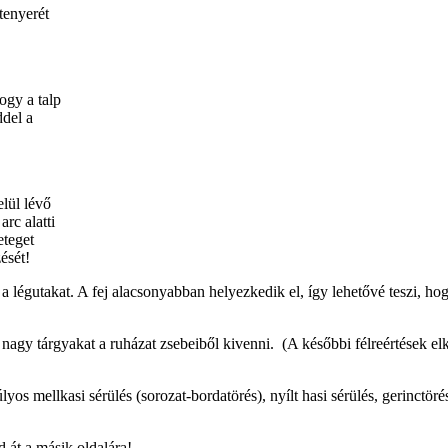
tenyerét
ogy a talp
ddel a
elül lévő
rc alatti
eteget
ését!
a légutakat. A fej alacsonyabban helyezkedik el, így lehetővé teszi, hog
 nagy tárgyakat a ruházat zsebeiből kivenni. (A későbbi félreértések el
yos mellkasi sérülés (sorozat-bordatörés), nyílt hasi sérülés, gerinctör
d át a másik oldalára!