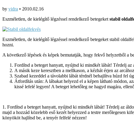
by
vidra
•
2010.02.16
Eszméletlen, de kielégítő légzéssel rendelkező betegeket
stabil oldalf
Eszméletlen, de kielégítő légzéssel rendelkező betegeket stabil oldalf
hozni.
A következő lépések és képek bemutatják, hogy fekvő helyzetből a bet
Fordítsd a beteget hanyatt, nyújtsd ki mindkét lábát! Térdelj az
A másik keze keresztben a mellkason, a kézhát érjen az arcához! A
Szabad kezeddel a távolabbi lábát térdnél behajlítva húzd fel ú
Átfordítás után: A lábakat helyezd el a képen látható módon, azaz
kissé lefelé legyen! A beteget lehetőleg ne hagyd magára, ellen
1. Fordítsd a beteget hanyatt, nyújtsd ki mindkét lábát! Térdelj az áldo
majd a hozzád közelebb eső kezét helyezzed a testre merőlegesen kife
könyököt hajlítsd be, a tenyér felfelé nézzen!