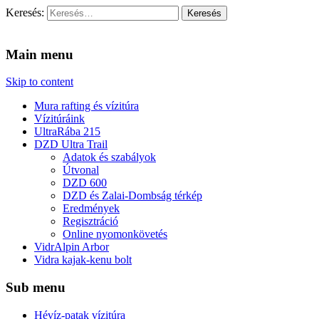
Keresés:
Vidra Vízitúra
… vízitúra szervezés, vadvíz, kajakoktatás, kajak-kenu bolt,
vidraságok…
Main menu
Skip to content
Mura rafting és vízitúra
Vízitúráink
UltraRába 215
DZD Ultra Trail
Adatok és szabályok
Útvonal
DZD 600
DZD és Zalai-Dombság térkép
Eredmények
Regisztráció
Online nyomonkövetés
VidrAlpin Arbor
Vidra kajak-kenu bolt
Sub menu
Hévíz-patak vízitúra