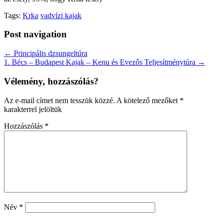
Tags:
Krka
vadvízi kajak
Post navigation
← Principális dzsungeltúra
1. Bécs – Budapest Kajak – Kenu és Evezős Teljesítménytúra →
Vélemény, hozzászólás?
Az e-mail címet nem tesszük közzé.
A kötelező mezőket
*
karakterrel jelöltük
Hozzászólás
*
Név
*