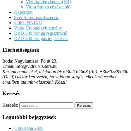
Vizitúra fényképek (FB)
Vidra Strava edzésnapló
Kapcsolat
Sí & Snowboard szerviz
vidRUNNING
Vidra Útvonalgyűjtemény
DZD 300 bringa regisztráció
DZD 300 bringás teljesítések
Elérhetőségünk
Iroda: Nagykanizsa, Fő út 23.
Email: info@vidra-vizitura.hu
Kérünk benneteket, telefonon (+36302164668 (Ati), +36302385600
(Detti)) akkor keressetek, ha valóban sürgős, ellenkező esetben
emailben tudunk válaszolni. Köszi!
Keresés
Keresés:
Legutóbbi bejegyzések
UltraRába 2026