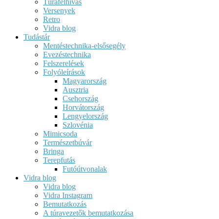
Túrafelhívás
Versenyek
Retro
Vidra blog
Tudástár
Mentéstechnika-elsősegély
Evezéstechnika
Felszerelések
Folyóleírások
Magyarország
Ausztria
Csehország
Horvátország
Lengyelország
Szlovénia
Mimicsoda
Természetbúvár
Bringa
Terepfutás
Futóútvonalak
Vidra blog
Vidra blog
Vidra Instagram
Bemutatkozás
A túravezetők bemutatkozása