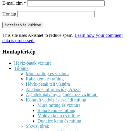
E-mail cím
*
Honlap
This site uses Akismet to reduce spam.
Learn how your comment
data is processed.
Honlaptérkép
Hévíz-patak vízitúra
Túráink
Mura rafting és vízitúra
Rába kenu és rafting
Hévíz-patak téli vízitúra
Általános információk, ÁSZF
Ajándékutalvány, ajándékozz vízitúrát!
Könnyű vadvíz és családi rafting
Mura rafting és vízitúra
Rába kenu és rafting
Moldva kenu és rafting
Dunajec kenu és rafting
Síkvízi túrák