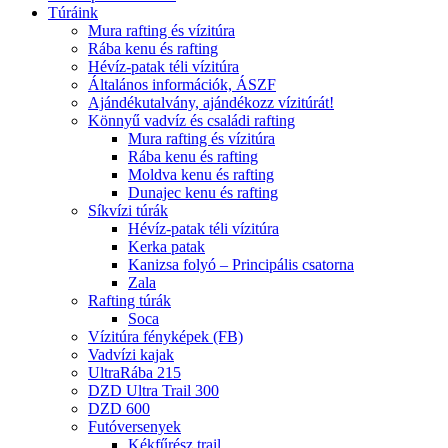
Túráink
Mura rafting és vízitúra
Rába kenu és rafting
Hévíz-patak téli vízitúra
Általános információk, ÁSZF
Ajándékutalvány, ajándékozz vízitúrát!
Könnyű vadvíz és családi rafting
Mura rafting és vízitúra
Rába kenu és rafting
Moldva kenu és rafting
Dunajec kenu és rafting
Síkvízi túrák
Hévíz-patak téli vízitúra
Kerka patak
Kanizsa folyó – Principális csatorna
Zala
Rafting túrák
Soca
Vízitúra fényképek (FB)
Vadvízi kajak
UltraRába 215
DZD Ultra Trail 300
DZD 600
Futóversenyek
Kékfűrész trail