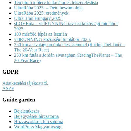
Terepfutó időterv kalkulátor és felszereléslista
UltraRába 2025. – Detti beszámolója
UltraRába 2025. eredmények
Ultra-Trail Hungary 2025.
sLOVEnia – vidRUNNING tavaszi közösségi futótábor
2025.
100 mérföld lépés az Isztrián
vidRUNNING közösségi futótábor 2025.
250 km a sivatagban önkéntes szemmel (RacingThePlanet –
The 20-Year Race)
250 km futás a Jordán sivatagban (RacingThePlanet – The
20-Year Race)
GDPR
Adatkezelési tájékoztató.
ÁSZF
Guide garden
Bejelentkezés
Bejegyzések hírcsatorna
Hozzászólások hírcsatorna
WordPress Magyarország