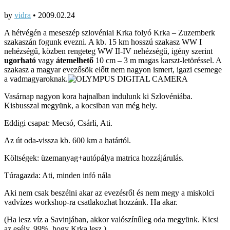
by
vidra
•
2009.02.24
A hétvégén a meseszép szlovéniai Krka folyó Krka – Zuzemberk
szakaszán fogunk evezni. A kb. 15 km hosszú szakasz WW I
nehézségű, közben rengeteg WW II-IV nehézségű, igény szerint
ugorható
vagy
átemelhető
10 cm – 3 m magas karszt-letöréssel. A
szakasz a magyar evezősök előtt nem nagyon ismert, igazi csemege
a vadmagyaroknak.
Vasárnap nagyon kora hajnalban indulunk ki Szlovéniába.
Kisbusszal megyünk, a kocsiban van még hely.
Eddigi csapat: Mecsó, Csárli, Ati.
Az út oda-vissza kb. 600 km a határtól.
Költségek: üzemanyag+autópálya matrica hozzájárulás.
Túragazda: Ati, minden infó nála
Aki nem csak beszélni akar az evezésről és nem megy a miskolci
vadvízes workshop-ra csatlakozhat hozzánk. Ha akar.
(Ha lesz víz a Savinjában, akkor valószínűleg oda megyünk. Kicsi
az esély, 99%, hogy Krka lesz.)