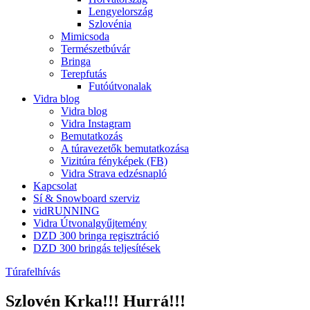
Lengyelország
Szlovénia
Mimicsoda
Természetbúvár
Bringa
Terepfutás
Futóútvonalak
Vidra blog
Vidra blog
Vidra Instagram
Bemutatkozás
A túravezetők bemutatkozása
Vizitúra fényképek (FB)
Vidra Strava edzésnapló
Kapcsolat
Sí & Snowboard szerviz
vidRUNNING
Vidra Útvonalgyűjtemény
DZD 300 bringa regisztráció
DZD 300 bringás teljesítések
Túrafelhívás
Szlovén Krka!!! Hurrá!!!