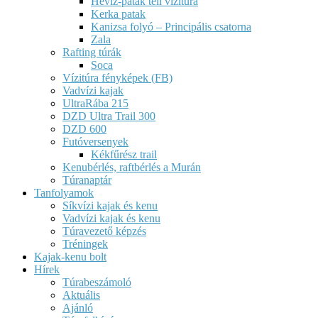
Hévíz-patak téli vízitúra
Kerka patak
Kanizsa folyó – Principális csatorna
Zala
Rafting túrák
Soca
Vízitúra fényképek (FB)
Vadvízi kajak
UltraRába 215
DZD Ultra Trail 300
DZD 600
Futóversenyek
Kékfűrész trail
Kenubérlés, raftbérlés a Murán
Túranaptár
Tanfolyamok
Síkvízi kajak és kenu
Vadvízi kajak és kenu
Túravezető képzés
Tréningek
Kajak-kenu bolt
Hírek
Túrabeszámoló
Aktuális
Ajánló