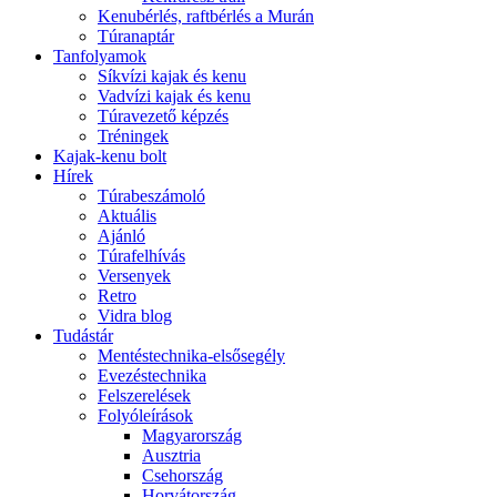
Kenubérlés, raftbérlés a Murán
Túranaptár
Tanfolyamok
Síkvízi kajak és kenu
Vadvízi kajak és kenu
Túravezető képzés
Tréningek
Kajak-kenu bolt
Hírek
Túrabeszámoló
Aktuális
Ajánló
Túrafelhívás
Versenyek
Retro
Vidra blog
Tudástár
Mentéstechnika-elsősegély
Evezéstechnika
Felszerelések
Folyóleírások
Magyarország
Ausztria
Csehország
Horvátország