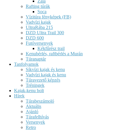
Zala
Rafting túrák
Soca
Vízitúra fényképek (FB)
Vadvízi kajak
UltraRába 215
DZD Ultra Trail 300
DZD 600
Futóversenyek
Kékfűrész trail
Kenubérlés, raftbérlés a Murán
Túranaptár
Tanfolyamok
Síkvízi kajak és kenu
Vadvízi kajak és kenu
Túravezető képzés
Tréningek
Kajak-kenu bolt
Hírek
Túrabeszámoló
Aktuális
Ajánló
Túrafelhívás
Versenyek
Retro