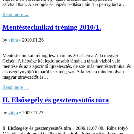
szívhalálban. A keringés és légzés leállása után 4-5 percig tart a…
Read more →
Mentéstechnikai tréning 2010/1.
by
vidra
•
2010.01.26
Mentéstechnikai tréning lesz március 20-21-én a Zala megyei
Gelsén. A hétvége két legfontosabb témája a társak vízből való
mentése és az alapszintű újraélesztés, de sok más mentéstechnikai és
elsősegélynyújtó témáról lesz még szó. A kurzusra minden olyan
magyar túravezetőt és…
Read more →
II. Elsősegély és gesztenysütős túra
by
vidra
•
2009.11.23
II. Elsősegély és gesztenyesütős túra – 2009.11.07-08., Rába folyó
Második alkalommal találkoztunk a Rába folyó partján, hogy egy