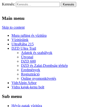
Keresés:
Vidra Vízitúra
… vízitúra szervezés, vadvíz, kajakoktatás, kajak-kenu bolt,
vidraságok…
Main menu
Skip to content
Mura rafting és vízitúra
Vízitúráink
UltraRába 215
DZD Ultra Trail
Adatok és szabályok
Útvonal
DZD 600
DZD és Zalai-Dombság térkép
Eredmények
Regisztráció
Online nyomonkövetés
VidrAlpin Arbor
Vidra kajak-kenu bolt
Sub menu
Hévíz-patak vízitúra