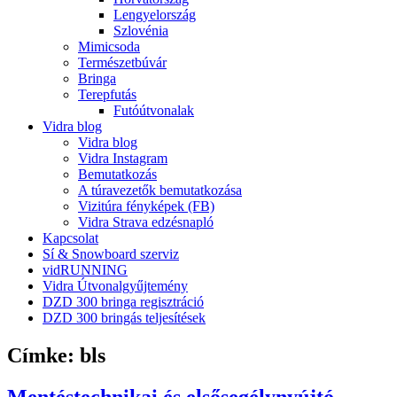
Lengyelország
Szlovénia
Mimicsoda
Természetbúvár
Bringa
Terepfutás
Futóútvonalak
Vidra blog
Vidra blog
Vidra Instagram
Bemutatkozás
A túravezetők bemutatkozása
Vizitúra fényképek (FB)
Vidra Strava edzésnapló
Kapcsolat
Sí & Snowboard szerviz
vidRUNNING
Vidra Útvonalgyűjtemény
DZD 300 bringa regisztráció
DZD 300 bringás teljesítések
Címke:
bls
Mentéstechnikai és elsősegélynyújtó