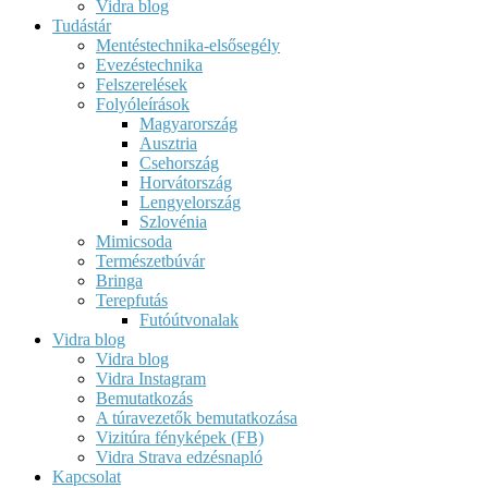
Vidra blog
Tudástár
Mentéstechnika-elsősegély
Evezéstechnika
Felszerelések
Folyóleírások
Magyarország
Ausztria
Csehország
Horvátország
Lengyelország
Szlovénia
Mimicsoda
Természetbúvár
Bringa
Terepfutás
Futóútvonalak
Vidra blog
Vidra blog
Vidra Instagram
Bemutatkozás
A túravezetők bemutatkozása
Vizitúra fényképek (FB)
Vidra Strava edzésnapló
Kapcsolat