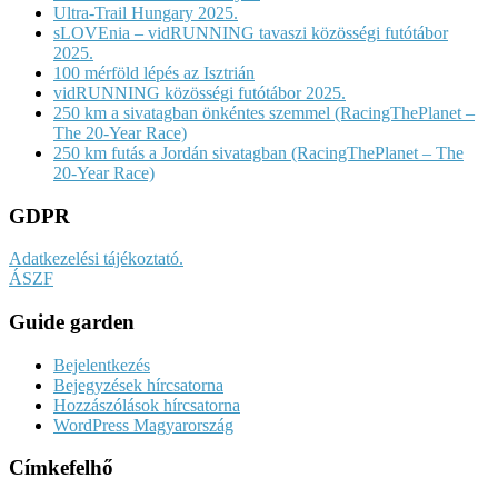
Ultra-Trail Hungary 2025.
sLOVEnia – vidRUNNING tavaszi közösségi futótábor
2025.
100 mérföld lépés az Isztrián
vidRUNNING közösségi futótábor 2025.
250 km a sivatagban önkéntes szemmel (RacingThePlanet –
The 20-Year Race)
250 km futás a Jordán sivatagban (RacingThePlanet – The
20-Year Race)
GDPR
Adatkezelési tájékoztató.
ÁSZF
Guide garden
Bejelentkezés
Bejegyzések hírcsatorna
Hozzászólások hírcsatorna
WordPress Magyarország
Címkefelhő