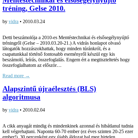
tréning, Gelse 2010.
by
vidra
•
2010.03.24
Detti beszámolója a 2010-es Mentéstechnikai és elsősegélynyújtó
tréningről (Gelse – 2010.03.20-21.) A vidrás honlapot olvasó
látogatók hozzászokhattak, hogy minden túránkról, és a
csapatunkkal történő fontosabb eseményről készül egy kis
beszámoló, leírás, összefoglalás. Engem ért a megtiszteltetés hogy
összefoglalhatom az először…
Read more →
Alapszintű újraélesztés (BLS)
algoritmusa
by
vidra
•
2010.02.04
A cikk anyagát mindig és mindenkinek azonnal és hibátlanul tudnia
kell végrehajtani. Naponta 60-70 ember (ez éves szinten 20-25 ezer
ember!), 30 percenként egy újabb áldozat hal meg hirtelen