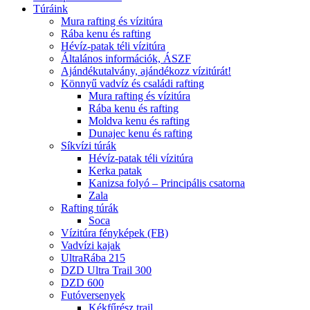
Túráink
Mura rafting és vízitúra
Rába kenu és rafting
Hévíz-patak téli vízitúra
Általános információk, ÁSZF
Ajándékutalvány, ajándékozz vízitúrát!
Könnyű vadvíz és családi rafting
Mura rafting és vízitúra
Rába kenu és rafting
Moldva kenu és rafting
Dunajec kenu és rafting
Síkvízi túrák
Hévíz-patak téli vízitúra
Kerka patak
Kanizsa folyó – Principális csatorna
Zala
Rafting túrák
Soca
Vízitúra fényképek (FB)
Vadvízi kajak
UltraRába 215
DZD Ultra Trail 300
DZD 600
Futóversenyek
Kékfűrész trail