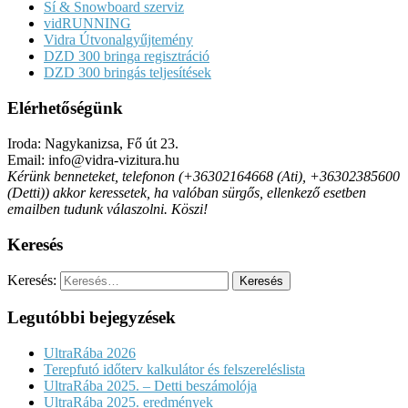
Sí & Snowboard szerviz
vidRUNNING
Vidra Útvonalgyűjtemény
DZD 300 bringa regisztráció
DZD 300 bringás teljesítések
Elérhetőségünk
Iroda: Nagykanizsa, Fő út 23.
Email: info@vidra-vizitura.hu
Kérünk benneteket, telefonon (+36302164668 (Ati), +36302385600
(Detti)) akkor keressetek, ha valóban sürgős, ellenkező esetben
emailben tudunk válaszolni. Köszi!
Keresés
Keresés:
Legutóbbi bejegyzések
UltraRába 2026
Terepfutó időterv kalkulátor és felszereléslista
UltraRába 2025. – Detti beszámolója
UltraRába 2025. eredmények