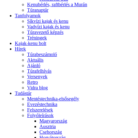
Kenubérlés, raftbérlés a Murán
Túranaptár
Tanfolyamok
Síkvízi kajak és kenu
Vadvízi kajak és kenu
Túravezető képzés
Tréningek
Kajak-kenu bolt
Hírek
Túrabeszámoló
Aktuális
Ajánló
Túrafelhívás
Versenyek
Retro
Vidra blog
Tudástár
Mentéstechnika-elsősegély
Evezéstechnika
Felszerelések
Folyóleírások
Magyarország
Ausztria
Csehország
Horvátország