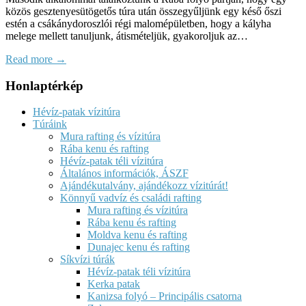
közös gesztenyesütögetős túra után összegyűljünk egy késő őszi
estén a csákánydoroszlói régi malomépületben, hogy a kályha
melege mellett tanuljunk, átismételjük, gyakoroljuk az…
Read more →
Honlaptérkép
Hévíz-patak vízitúra
Túráink
Mura rafting és vízitúra
Rába kenu és rafting
Hévíz-patak téli vízitúra
Általános információk, ÁSZF
Ajándékutalvány, ajándékozz vízitúrát!
Könnyű vadvíz és családi rafting
Mura rafting és vízitúra
Rába kenu és rafting
Moldva kenu és rafting
Dunajec kenu és rafting
Síkvízi túrák
Hévíz-patak téli vízitúra
Kerka patak
Kanizsa folyó – Principális csatorna