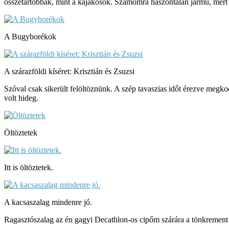
összetartóbbak, mint a kajakosok. Számomra haszontalan jármű, mert s
A Bugyborékok
A szárazföldi kíséret: Krisztián és Zsuzsi
Szóval csak sikerült felöltöznünk. A szép tavaszias időt érezve megko
volt hideg.
Öltöztetek
Itt is öltöztetek.
A kacsaszalag mindenre jó.
Ragasztószalag az én gagyi Decathlon-os cipőm szárára a tönkrement zi