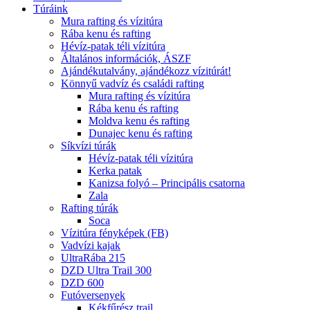
Túráink
Mura rafting és vízitúra
Rába kenu és rafting
Hévíz-patak téli vízitúra
Általános információk, ÁSZF
Ajándékutalvány, ajándékozz vízitúrát!
Könnyű vadvíz és családi rafting
Mura rafting és vízitúra
Rába kenu és rafting
Moldva kenu és rafting
Dunajec kenu és rafting
Síkvízi túrák
Hévíz-patak téli vízitúra
Kerka patak
Kanizsa folyó – Principális csatorna
Zala
Rafting túrák
Soca
Vízitúra fényképek (FB)
Vadvízi kajak
UltraRába 215
DZD Ultra Trail 300
DZD 600
Futóversenyek
Kékfűrész trail