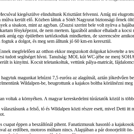
 Mecsóval kiegészülve elindultunk Krisztiánt felvenni. Amíg mi elugrot
ra múlva került elő. Közben láttuk a Sötét Nagyurat biztonsági őrnek ölt
yek a sisakon, mint az agyban. (Zsuzsi szerint bele volt nyírva a hajába
kartam fényképezni, de nem mertem. Igazából amikor elhaladt a kocsi m
nk amíg egy épületben tartózkodtak mindketten, de szerencsére amikor k
is fogtuk a dolgot, és meg sem álltunk jó 60 km-en keresztül.
en. Ennek megfelelően az otthon ekkor megszokott dolgokat követelte a 
suzsi tudott segítséget hívni. Tanulság: MOL kút WC-jébe ne menj SOHA
ült is kinyitni. Kocsit teletankoltuk, vettünk pálya-matricát, fájdalomc
 hagytuk magunkat lehúzni 7,5 euróra az alagútnál, aztán jókedvűen be
elmentünk Wildalpen-be, beugrottunk a kajakos boltba körülnézni meg k
an voltak a környéken. A magyar kereskedelmi túráztatók közül is többe
választásunk a felső, tó és Wildalpen közti részre esett, mivel Detti it
ot.
os csapat éppen a beszállónál pihent. Fanatizmusuk hasonló a kajakosok
az erdőben, motoros múltam nincs. Alapjában a pár donorjelölt ön- é