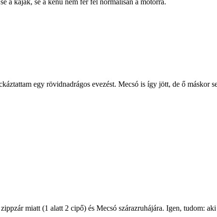
e a kajak, se a kenu nem fér fel normálisan a motorra.
ckáztattam egy rövidnadrágos evezést. Mecsó is így jött, de ő máskor se
ppzár miatt (1 alatt 2 cipő) és Mecsó szárazruhájára. Igen, tudom: aki