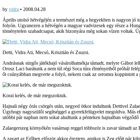
by
vidra
•
2008.04.28
Április utolsó hétvégéjén a természet még a hegyekben is nagyon jó id
folyón. Ugyanezen a hétvégén a magyar vadvizesek egy része a Hungarod
töménytelen szabadcsapat, akik bizonyára még sokan vízen voltak. Úg
Detti, Vidra Ati, Mecsó, Krisztián és Zsuzsi.
Andrásnak sürgős játékhajó vásárolhatnékja támadt, melyre Gábor lelke
Orosz Laci barátunk a nem túl régi Soca túra élményeiből próbál felé
őt csúnyábban megverte a folyó, nekem csak az orromra koppintott a p
Korai kelés, de már megszoktuk.
Hajnali négy órás csörgés után, negyed ötkor indultunk Dettivel Zal
Úgyhogy nagyszülői segítséggel a gyerekfelügyelet megoldva. Más ekkor
utóbbi pár napban nem sokat aludtunk a pénteken hajnalban végződő h
Zalaegerszeg környékén vasárnap reggel többször is zavar támadt az 
A zavart az Erőben először akkor éreztem, amikor is Zeg előtt pár kil