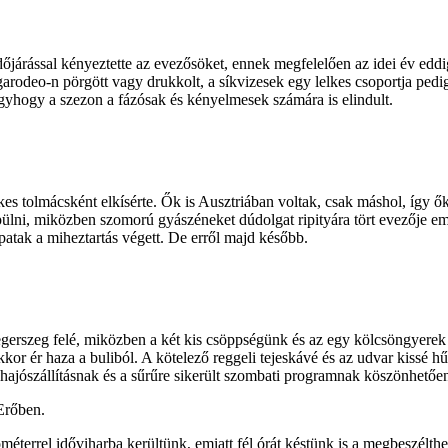
őjárással kényeztette az evezősöket, ennek megfelelően az idei év eddi
eo-n pörgött vagy drukkolt, a síkvizesek egy lelkes csoportja pedig az 
yhogy a szezon a fázósak és kényelmesek számára is elindult.
s tolmácsként elkísérte. Ők is Ausztriában voltak, csak máshol, így ők 
pülni, miközben szomorú gyászéneket dúdolgat ripityára tört evezője e
atak a miheztartás végett. De erről majd később.
aegerszeg felé, miközben a két kis csöppségünk és az egy kölcsöngyer
 ér haza a buliból. A kötelező reggeli tejeskávé és az udvar kissé hűv
ajószállításnak és a sűrűre sikerült szombati programnak köszönhetőe
Erőben.
ométerrel időviharba kerültünk, emiatt fél órát késtünk is a megbeszélt