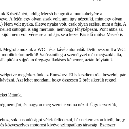
tunk Krisztiánért, addig Mecsó beugrott a munkahelyére a
özve. A fején egy olyan sisak volt, ami úgy nézett ki, mint egy olyan
.) Nem volt nyaka, illetve nyaka volt, csak olyan széles, mint a feje. A
ellett suttogni is alig mertünk, nemhogy fényképezni. Pont abba az
ijött nem volt véres se a ruhája, se a keze. Kis idő múlva Mecsó is
test. Megrohamoztuk a WC-t és a kávé automatát. Detti beszorult a WC-
 mobiltelefon nélkül! Valószínűleg a személyzet már megszokhatta,
sillapítót a sajgó arcüreg-gyulladásos képemre, aztán folytattuk
szélgetve megérkeztünk az Enns-hez. El is kezdtem róla beszélni, pár
ávézni. Azt lehet mondani, hogy összesen 2 órát sikerült reggel
ket láttunk.
t még nem járt, és nagyon meg szerette volna nézni. Úgy terveztük,
éhoz, sok hasonlóságot vélek felfedezni, bár nekem azon kívül, hogy
s közveszélyes motorost kivéve szimpatikus társaság. Ezerszer