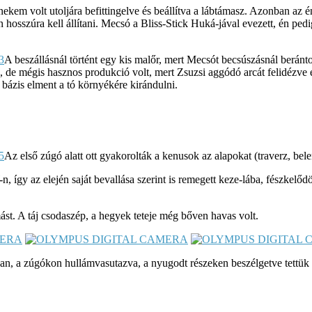
ekem volt utoljára befittingelve és beállítva a lábtámasz. Azonban az é
an hosszúra kell állítani. Mecsó a Bliss-Stick Huká-jával evezett, én p
A beszállásnál történt egy kis malőr, mert Mecsót becsúszásnál beránto
tó, de mégis hasznos produkció volt, mert Zsuzsi aggódó arcát felidézv
 bázis elment a tó környékére kirándulni.
Az első zúgó alatt ott gyakorolták a kenusok az alapokat (traverz, bel
 így az elején saját bevallása szerint is remegett keze-lába, fészkelő
t. A táj csodaszép, a hegyek teteje még bőven havas volt.
, a zúgókon hullámvasutazva, a nyugodt részeken beszélgetve tettük m