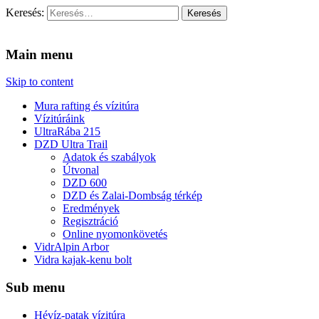
Keresés:
Vidra Vízitúra
… vízitúra szervezés, vadvíz, kajakoktatás, kajak-kenu bolt, vidras
Main menu
Skip to content
Mura rafting és vízitúra
Vízitúráink
UltraRába 215
DZD Ultra Trail
Adatok és szabályok
Útvonal
DZD 600
DZD és Zalai-Dombság térkép
Eredmények
Regisztráció
Online nyomonkövetés
VidrAlpin Arbor
Vidra kajak-kenu bolt
Sub menu
Hévíz-patak vízitúra