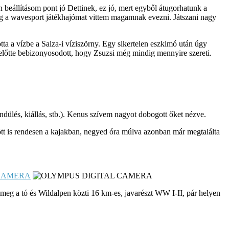
n beállításom pont jó Dettinek, ez jó, mert egyből átugorhatunk a
edig a wavesport játékhajómat vittem magamnak evezni. Játszani nagy
tta a vízbe a Salza-i víziszörny. Egy sikertelen eszkimó után úgy
e előtte bebizonyosodott, hogy Zsuzsi még mindig mennyire szereti.
endülés, kiállás, stb.). Kenus szívem nagyot dobogott őket nézve.
dött is rendesen a kajakban, negyed óra múlva azonban már megtalálta
eg a tó és Wildalpen közti 16 km-es, javarészt WW I-II, pár helyen