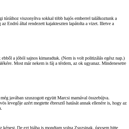
gi túráihoz viszonyítva sokkal több hajós emberrel találkoztunk a
Endrú által rendezett kajakteszten lapátolta a vizet. Illetve a
ebből a jóból sajnos kimaradtak. (Nem is volt politizálás egész nap.)
mlékére. Most már nekem is fáj a térdem, az ok ugyanaz. Mindenesetre
ek még javában szuszogott együtt Marcsi mamával összebújva.
ös levegője azért megtette ébresztő hatását annak ellenére is, hogy az
n.
hez képest. De ezt hiába is mondtam volna Zsuzsinak, úgysem hitte