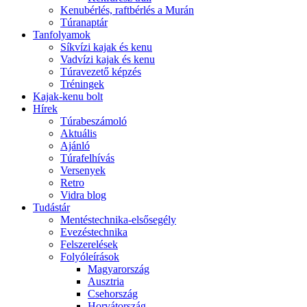
Kenubérlés, raftbérlés a Murán
Túranaptár
Tanfolyamok
Síkvízi kajak és kenu
Vadvízi kajak és kenu
Túravezető képzés
Tréningek
Kajak-kenu bolt
Hírek
Túrabeszámoló
Aktuális
Ajánló
Túrafelhívás
Versenyek
Retro
Vidra blog
Tudástár
Mentéstechnika-elsősegély
Evezéstechnika
Felszerelések
Folyóleírások
Magyarország
Ausztria
Csehország
Horvátország