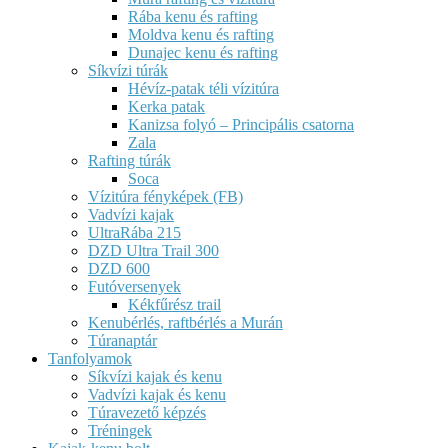
Rába kenu és rafting
Moldva kenu és rafting
Dunajec kenu és rafting
Síkvízi túrák
Hévíz-patak téli vízitúra
Kerka patak
Kanizsa folyó – Principális csatorna
Zala
Rafting túrák
Soca
Vízitúra fényképek (FB)
Vadvízi kajak
UltraRába 215
DZD Ultra Trail 300
DZD 600
Futóversenyek
Kékfűrész trail
Kenubérlés, raftbérlés a Murán
Túranaptár
Tanfolyamok
Síkvízi kajak és kenu
Vadvízi kajak és kenu
Túravezető képzés
Tréningek