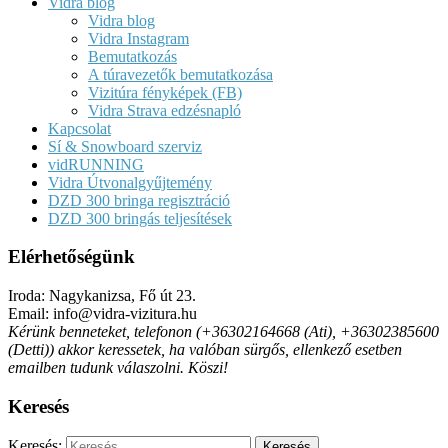
Vidra blog
Vidra blog
Vidra Instagram
Bemutatkozás
A túravezetők bemutatkozása
Vizitúra fényképek (FB)
Vidra Strava edzésnapló
Kapcsolat
Sí & Snowboard szerviz
vidRUNNING
Vidra Útvonalgyűjtemény
DZD 300 bringa regisztráció
DZD 300 bringás teljesítések
Elérhetőségünk
Iroda: Nagykanizsa, Fő út 23.
Email: info@vidra-vizitura.hu
Kérünk benneteket, telefonon (+36302164668 (Ati), +36302385600
(Detti)) akkor keressetek, ha valóban sürgős, ellenkező esetben
emailben tudunk válaszolni. Köszi!
Keresés
Keresés: