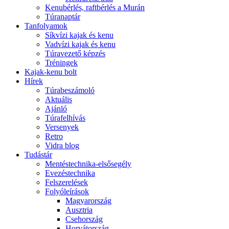
Kenubérlés, raftbérlés a Murán
Túranaptár
Tanfolyamok
Síkvízi kajak és kenu
Vadvízi kajak és kenu
Túravezető képzés
Tréningek
Kajak-kenu bolt
Hírek
Túrabeszámoló
Aktuális
Ajánló
Túrafelhívás
Versenyek
Retro
Vidra blog
Tudástár
Mentéstechnika-elsősegély
Evezéstechnika
Felszerelések
Folyóleírások
Magyarország
Ausztria
Csehország
Horvátország