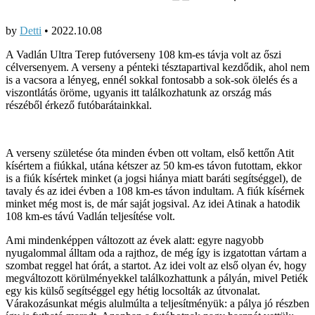
by
Detti
•
2022.10.08
A Vadlán Ultra Terep futóverseny 108 km-es távja volt az őszi
célversenyem. A verseny a pénteki tésztapartival kezdődik, ahol nem
is a vacsora a lényeg, ennél sokkal fontosabb a sok-sok ölelés és a
viszontlátás öröme, ugyanis itt találkozhatunk az ország más
részéből érkező futóbarátainkkal.
A verseny születése óta minden évben ott voltam, első kettőn Atit
kísértem a fiúkkal, utána kétszer az 50 km-es távon futottam, ekkor
is a fiúk kísértek minket (a jogsi hiánya miatt baráti segítséggel), de
tavaly és az idei évben a 108 km-es távon indultam. A fiúk kísérnek
minket még most is, de már saját jogsival. Az idei Atinak a hatodik
108 km-es távú Vadlán teljesítése volt.
Ami mindenképpen változott az évek alatt: egyre nagyobb
nyugalommal álltam oda a rajthoz, de még így is izgatottan vártam a
szombat reggel hat órát, a startot. Az idei volt az első olyan év, hogy
megváltozott körülményekkel találkozhattunk a pályán, mivel Petiék
egy kis külső segítséggel egy hétig locsolták az útvonalat.
Várakozásunkat mégis alulmúlta a teljesítményük: a pálya jó részben