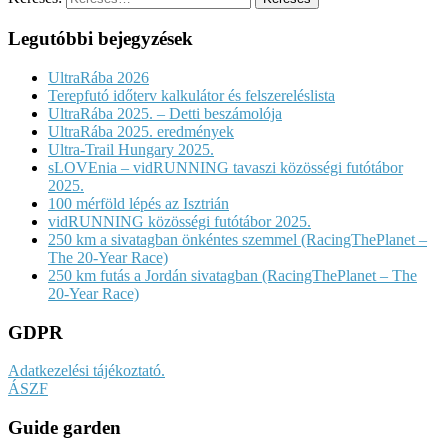
Legutóbbi bejegyzések
UltraRába 2026
Terepfutó időterv kalkulátor és felszereléslista
UltraRába 2025. – Detti beszámolója
UltraRába 2025. eredmények
Ultra-Trail Hungary 2025.
sLOVEnia – vidRUNNING tavaszi közösségi futótábor
2025.
100 mérföld lépés az Isztrián
vidRUNNING közösségi futótábor 2025.
250 km a sivatagban önkéntes szemmel (RacingThePlanet –
The 20-Year Race)
250 km futás a Jordán sivatagban (RacingThePlanet – The
20-Year Race)
GDPR
Adatkezelési tájékoztató.
ÁSZF
Guide garden