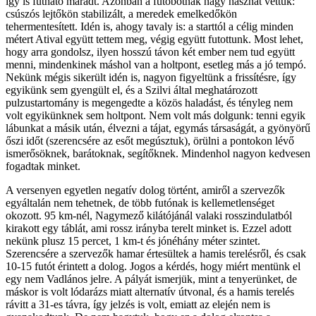
így is futható maradt. Azonban a futóbotnak nagy hasznát vettük:
csúszós lejtőkön stabilizált, a meredek emelkedőkön
tehermentesített. Idén is, ahogy tavaly is: a starttól a célig minden
métert Atival együtt tettem meg, végig együtt futottunk. Most lehet,
hogy arra gondolsz, ilyen hosszú távon két ember nem tud együtt
menni, mindenkinek máshol van a holtpont, esetleg más a jó tempó.
Nekünk mégis sikerült idén is, nagyon figyeltünk a frissítésre, így
egyikünk sem gyengült el, és a Szilvi által meghatározott
pulzustartomány is megengedte a közös haladást, és tényleg nem
volt egyikünknek sem holtpont. Nem volt más dolgunk: tenni egyik
lábunkat a másik után, élvezni a tájat, egymás társaságát, a gyönyörű
őszi időt (szerencsére az esőt megúsztuk), örülni a pontokon lévő
ismerősöknek, barátoknak, segítőknek. Mindenhol nagyon kedvesen
fogadtak minket.
A versenyen egyetlen negatív dolog történt, amiről a szervezők
egyáltalán nem tehetnek, de több futónak is kellemetlenséget
okozott. 95 km-nél, Nagymező kilátójánál valaki rosszindulatból
kirakott egy táblát, ami rossz irányba terelt minket is. Ezzel adott
nekünk plusz 15 percet, 1 km-t és jónéhány méter szintet.
Szerencsére a szervezők hamar értesültek a hamis terelésről, és csak
10-15 futót érintett a dolog. Jogos a kérdés, hogy miért mentünk el
egy nem Vadlános jelre. A pályát ismerjük, mint a tenyerünket, de
máskor is volt lódarázs miatt alternatív útvonal, és a hamis terelés
rávitt a 31-es távra, így jelzés is volt, emiatt az elején nem is