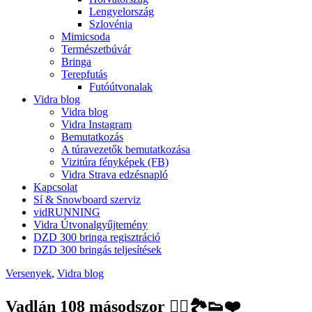
Lengyelország
Szlovénia
Mimicsoda
Természetbúvár
Bringa
Terepfutás
Futóútvonalak
Vidra blog
Vidra blog
Vidra Instagram
Bemutatkozás
A túravezetők bemutatkozása
Vizitúra fényképek (FB)
Vidra Strava edzésnapló
Kapcsolat
Sí & Snowboard szerviz
vidRUNNING
Vidra Útvonalgyűjtemény
DZD 300 bringa regisztráció
DZD 300 bringás teljesítések
Versenyek
,
Vidra blog
Vadlán 108 másodszor 🏃‍♀️🏞👟❤️