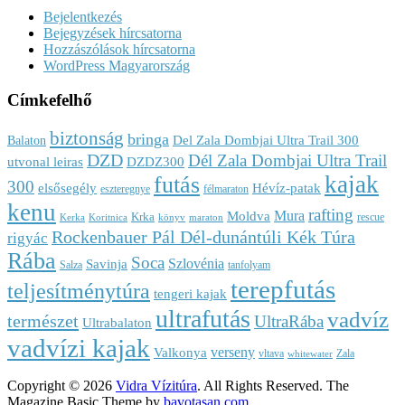
Bejelentkezés
Bejegyzések hírcsatorna
Hozzászólások hírcsatorna
WordPress Magyarország
Címkefelhő
biztonság
bringa
Del Zala Dombjai Ultra Trail 300
Balaton
DZD
Dél Zala Dombjai Ultra Trail
utvonal leiras
DZDZ300
kajak
futás
300
elsősegély
Hévíz-patak
eszteregnye
félmaraton
kenu
rafting
Mura
Moldva
Krka
rescue
Kerka
Koritnica
könyv
maraton
Rockenbauer Pál Dél-dunántúli Kék Túra
rigyác
Rába
Soca
Szlovénia
Savinja
Salza
tanfolyam
terepfutás
teljesítménytúra
tengeri kajak
ultrafutás
vadvíz
természet
UltraRába
Ultrabalaton
vadvízi kajak
verseny
Valkonya
vltava
Zala
whitewater
Copyright © 2026
Vidra Vízitúra
. All Rights Reserved.
The
Magazine Basic Theme by
bavotasan.com
.