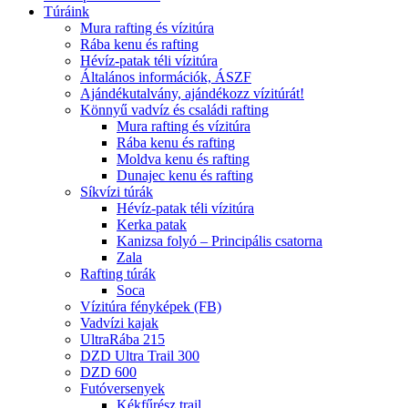
Túráink
Mura rafting és vízitúra
Rába kenu és rafting
Hévíz-patak téli vízitúra
Általános információk, ÁSZF
Ajándékutalvány, ajándékozz vízitúrát!
Könnyű vadvíz és családi rafting
Mura rafting és vízitúra
Rába kenu és rafting
Moldva kenu és rafting
Dunajec kenu és rafting
Síkvízi túrák
Hévíz-patak téli vízitúra
Kerka patak
Kanizsa folyó – Principális csatorna
Zala
Rafting túrák
Soca
Vízitúra fényképek (FB)
Vadvízi kajak
UltraRába 215
DZD Ultra Trail 300
DZD 600
Futóversenyek
Kékfűrész trail