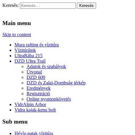
Keresés:
Vidra Vízitúra
… vízitúra szervezés, vadvíz, kajakoktatás, kajak-kenu bolt,
vidraságok…
Main menu
Skip to content
Mura rafting és vízitúra
Vízitúráink
UltraRába 215
DZD Ultra Trail
Adatok és szabályok
Útvonal
DZD 600
DZD és Zalai-Dombság térkép
Eredmények
Regisztráció
Online nyomonkövetés
VidrAlpin Arbor
Vidra kajak-kenu bolt
Sub menu
Hévíz-patak vízitúra