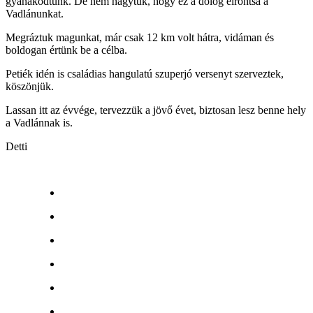
gyanakodtunk. De nem hagytuk, hogy ez a dolog elrontsa a
Vadlánunkat.
Megráztuk magunkat, már csak 12 km volt hátra, vidáman és
boldogan értünk be a célba.
Petiék idén is családias hangulatú szuperjó versenyt szerveztek,
köszönjük.
Lassan itt az évvége, tervezzük a jövő évet, biztosan lesz benne hely
a Vadlánnak is.
Detti