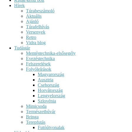
Kajak-kenu bolt
Hírek
Túrabeszámoló
Aktuális
Ajánló
Túrafelhívás
Versenyek
Retro
Vidra blog
Tudástár
Mentéstechnika-elsősegély
Evezéstechnika
Felszerelések
Folyóleírások
Magyarország
Ausztria
Csehország
Horvátország
Lengyelország
Szlovénia
Mimicsoda
Természetbúvár
Bringa
Terepfutás
Futóútvonalak