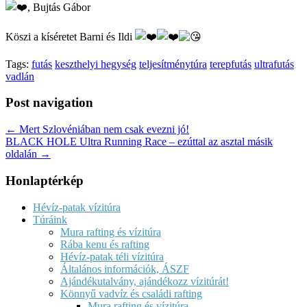
, Bujtás Gábor
Köszi a kíséretet Barni és Ildi
Tags:
futás
keszthelyi hegység
teljesítménytúra
terepfutás
ultrafutás
vadlán
Post navigation
← Mert Szlovéniában nem csak evezni jó!
BLACK HOLE Ultra Running Race – ezúttal az asztal másik
oldalán →
Honlaptérkép
Hévíz-patak vízitúra
Túráink
Mura rafting és vízitúra
Rába kenu és rafting
Hévíz-patak téli vízitúra
Általános információk, ÁSZF
Ajándékutalvány, ajándékozz vízitúrát!
Könnyű vadvíz és családi rafting
Mura rafting és vízitúra