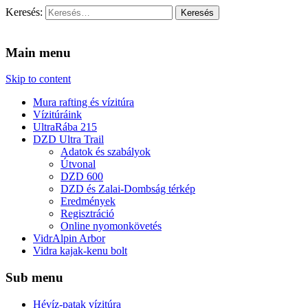
Keresés:
Vidra Vízitúra
… vízitúra szervezés, vadvíz, kajakoktatás, kajak-kenu bolt,
vidraságok…
Main menu
Skip to content
Mura rafting és vízitúra
Vízitúráink
UltraRába 215
DZD Ultra Trail
Adatok és szabályok
Útvonal
DZD 600
DZD és Zalai-Dombság térkép
Eredmények
Regisztráció
Online nyomonkövetés
VidrAlpin Arbor
Vidra kajak-kenu bolt
Sub menu
Hévíz-patak vízitúra