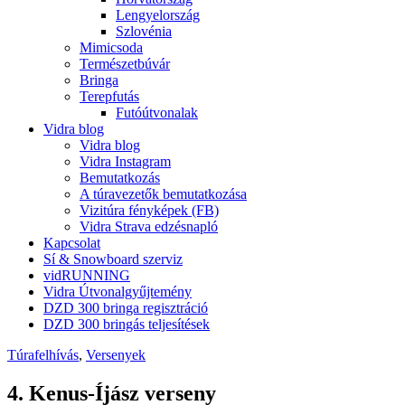
Lengyelország
Szlovénia
Mimicsoda
Természetbúvár
Bringa
Terepfutás
Futóútvonalak
Vidra blog
Vidra blog
Vidra Instagram
Bemutatkozás
A túravezetők bemutatkozása
Vizitúra fényképek (FB)
Vidra Strava edzésnapló
Kapcsolat
Sí & Snowboard szerviz
vidRUNNING
Vidra Útvonalgyűjtemény
DZD 300 bringa regisztráció
DZD 300 bringás teljesítések
Túrafelhívás
,
Versenyek
4. Kenus-Íjász verseny