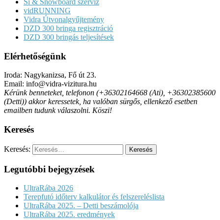
Sí & Snowboard szerviz
vidRUNNING
Vidra Útvonalgyűjtemény
DZD 300 bringa regisztráció
DZD 300 bringás teljesítések
Elérhetőségünk
Iroda: Nagykanizsa, Fő út 23.
Email: info@vidra-vizitura.hu
Kérünk benneteket, telefonon (+36302164668 (Ati), +36302385600
(Detti)) akkor keressetek, ha valóban sürgős, ellenkező esetben
emailben tudunk válaszolni. Köszi!
Keresés
Keresés:
Legutóbbi bejegyzések
UltraRába 2026
Terepfutó időterv kalkulátor és felszereléslista
UltraRába 2025. – Detti beszámolója
UltraRába 2025. eredmények