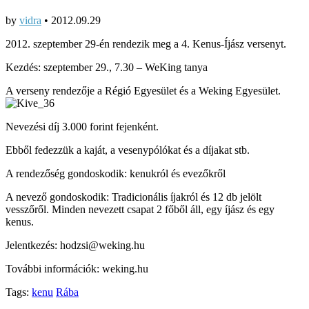
by
vidra
•
2012.09.29
2012. szeptember 29-én rendezik meg a 4. Kenus-Íjász versenyt.
Kezdés: szeptember 29., 7.30 – WeKing tanya
A verseny rendezője a Régió Egyesület és a Weking Egyesület.
Nevezési díj 3.000 forint fejenként.
Ebből fedezzük a kaját, a vesenypólókat és a díjakat stb.
A rendezőség gondoskodik: kenukról és evezőkről
A nevező gondoskodik: Tradicionális íjakról és 12 db jelölt
vesszőről. Minden nevezett csapat 2 főből áll, egy íjász és egy
kenus.
Jelentkezés: hodzsi@weking.hu
További információk: weking.hu
Tags:
kenu
Rába