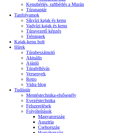
Kenubérlés, raftbérlés a Murán
Túranaptár
Tanfolyamok
Síkvízi kajak és kenu
Vadvízi kajak és kenu
Túravezető képzés
Tréningek
Kajak-kenu bolt
Hírek
Túrabeszámoló
Aktuális
Ajánló
Túrafelhívás
Versenyek
Retro
Vidra blog
Tudástár
Mentéstechnika-elsősegély
Evezéstechnika
Felszerelések
Folyóleírások
Magyarország
Ausztria
Csehország
Horvátország