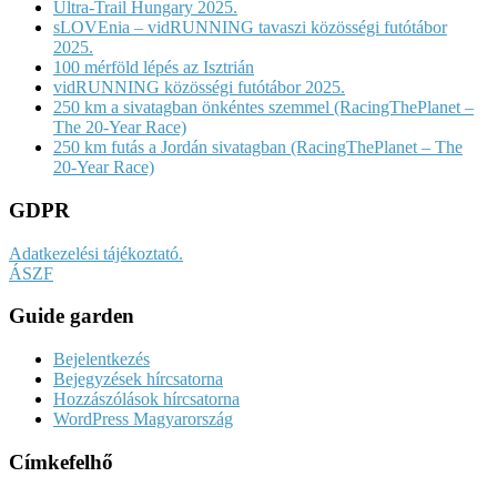
Ultra-Trail Hungary 2025.
sLOVEnia – vidRUNNING tavaszi közösségi futótábor
2025.
100 mérföld lépés az Isztrián
vidRUNNING közösségi futótábor 2025.
250 km a sivatagban önkéntes szemmel (RacingThePlanet –
The 20-Year Race)
250 km futás a Jordán sivatagban (RacingThePlanet – The
20-Year Race)
GDPR
Adatkezelési tájékoztató.
ÁSZF
Guide garden
Bejelentkezés
Bejegyzések hírcsatorna
Hozzászólások hírcsatorna
WordPress Magyarország
Címkefelhő