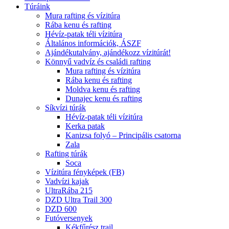
Túráink
Mura rafting és vízitúra
Rába kenu és rafting
Hévíz-patak téli vízitúra
Általános információk, ÁSZF
Ajándékutalvány, ajándékozz vízitúrát!
Könnyű vadvíz és családi rafting
Mura rafting és vízitúra
Rába kenu és rafting
Moldva kenu és rafting
Dunajec kenu és rafting
Síkvízi túrák
Hévíz-patak téli vízitúra
Kerka patak
Kanizsa folyó – Principális csatorna
Zala
Rafting túrák
Soca
Vízitúra fényképek (FB)
Vadvízi kajak
UltraRába 215
DZD Ultra Trail 300
DZD 600
Futóversenyek
Kékfűrész trail