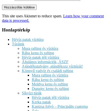
This site uses Akismet to reduce spam.
Learn how your comment
data is processed.
Honlaptérkép
Hévíz-patak vízitúra
Túráink
Mura rafting és vízitúra
Rába kenu és rafting
Hévíz-patak téli vízitúra
Általános információk, ÁSZF
Ajándékutalvány, ajándékozz vízitúrát!
Könnyű vadvíz és családi rafting
Mura rafting és vízitúra
Rába kenu és rafting
Moldva kenu és rafting
Dunajec kenu és rafting
Síkvízi túrák
Hévíz-patak téli vízitúra
Kerka patak
Kanizsa folyó – Principális csatorna
Zala