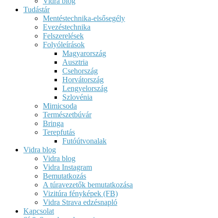
Vidra blog
Tudástár
Mentéstechnika-elsősegély
Evezéstechnika
Felszerelések
Folyóleírások
Magyarország
Ausztria
Csehország
Horvátország
Lengyelország
Szlovénia
Mimicsoda
Természetbúvár
Bringa
Terepfutás
Futóútvonalak
Vidra blog
Vidra blog
Vidra Instagram
Bemutatkozás
A túravezetők bemutatkozása
Vizitúra fényképek (FB)
Vidra Strava edzésnapló
Kapcsolat