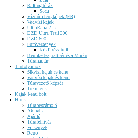
Rafting túrák
Soca
Vízitúra fényképek (FB)
Vadvízi kajak
UltraRába 215
DZD Ultra Trail 300
DZD 600
Futóversenyek
Kékfűrész trail
Kenubérlés, raftbérlés a Murán
Túranaptár
Tanfolyamok
Síkvízi kajak és kenu
Vadvízi kajak és kenu
Túravezető képzés
Tréningek
Kajak-kenu bolt
Hírek
Túrabeszámoló
Aktuális
Ajánló
Túrafelhívás
Versenyek
Retro