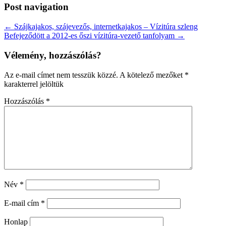
Post navigation
← Szájkajakos, szájevezős, internetkajakos – Vízitúra szleng
Befejeződött a 2012-es őszi vízitúra-vezető tanfolyam →
Vélemény, hozzászólás?
Az e-mail címet nem tesszük közzé.
A kötelező mezőket
*
karakterrel jelöltük
Hozzászólás
*
Név
*
E-mail cím
*
Honlap