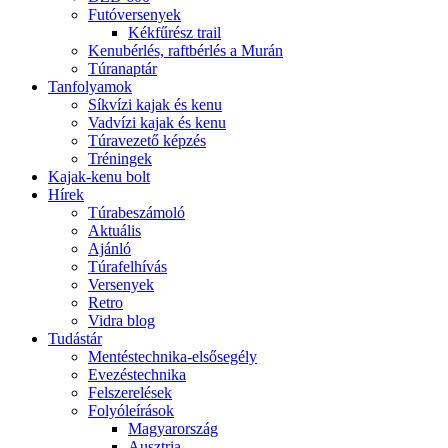
Futóversenyek
Kékfűrész trail
Kenubérlés, raftbérlés a Murán
Túranaptár
Tanfolyamok
Síkvízi kajak és kenu
Vadvízi kajak és kenu
Túravezető képzés
Tréningek
Kajak-kenu bolt
Hírek
Túrabeszámoló
Aktuális
Ajánló
Túrafelhívás
Versenyek
Retro
Vidra blog
Tudástár
Mentéstechnika-elsősegély
Evezéstechnika
Felszerelések
Folyóleírások
Magyarország
Ausztria