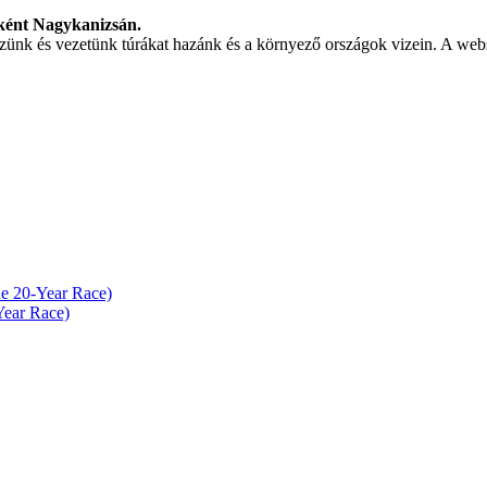
ként Nagykanizsán.
ezünk és vezetünk túrákat hazánk és a környező országok vizein. A web
e 20-Year Race)
Year Race)