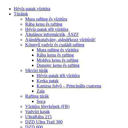
Hévíz-patak vízitúra
Túráink
Mura rafting és vízitúra
Rába kenu és rafting
Hévíz-patak téli vízitúra
Általános információk, ÁSZF
Ajándékutalvány, ajándékozz vízitúrát!
Könnyű vadvíz és családi rafting
Mura rafting és vízitúra
Rába kenu és rafting
Moldva kenu és rafting
Dunajec kenu és rafting
Síkvízi túrák
Hévíz-patak téli vízitúra
Kerka patak
Kanizsa folyó – Principális csatorna
Zala
Rafting túrák
Soca
Vízitúra fényképek (FB)
Vadvízi kajak
UltraRába 215
DZD Ultra Trail 300
DZD 600