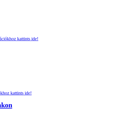
ciókhoz kattints ide!
hoz kattints ide!
akon