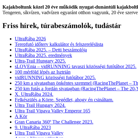
Kajakboltunk közel 20 éve működik nyugat-dunántúli kajakbolt
Tengeren, síkvízen, vadvízen egyaránt otthon vagyunk, 20 éve szerv
Friss hírek, túrabeszámolók, tudástár
UltraRába 2026
Terepfutó időterv kalkulátor és felszereléslista
UltraRába 2025. – Detti beszámolója
UltraRába 2025. eredmények
Ultra-Trail Hungary 2025.
sLOVEnia – vidRUNNING tavaszi közösségi futótábor 2025.
100 mérföld lépés az Isztrián
vidRUNNING közösségi futótábor 2025.
250 km a sivatagban önkéntes szemmel (RacingThePlanet – Th
250 km futás a Jordán sivatagban (RacingThePlanet – The 20-
X. UltraRába 2024.
Felkészülés a Körre. Segédlet, ahogy én csináltam.
Ultra Trail Hungary 2024.
Ultra Trail Vipava Valley Emperor 165
A Kör
Gran Canaria 360º The Challenge 2023.
9. UltraRába 2023
Ultra Trail Vipava Valley