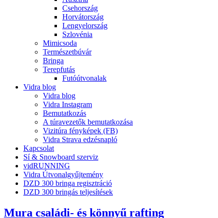
Csehország
Horvátország
Lengyelország
Szlovénia
Mimicsoda
Természetbúvár
Bringa
Terepfutás
Futóútvonalak
Vidra blog
Vidra blog
Vidra Instagram
Bemutatkozás
A túravezetők bemutatkozása
Vizitúra fényképek (FB)
Vidra Strava edzésnapló
Kapcsolat
Sí & Snowboard szerviz
vidRUNNING
Vidra Útvonalgyűjtemény
DZD 300 bringa regisztráció
DZD 300 bringás teljesítések
Mura családi- és könnyű rafting