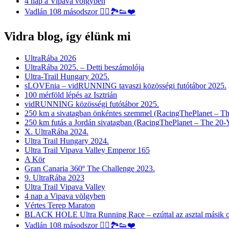
4 nap a Vipava völgyben
Vadlán 108 másodszor 🏃‍♀️🏞👟❤️
Vidra blog, így élünk mi
UltraRába 2026
UltraRába 2025. – Detti beszámolója
Ultra-Trail Hungary 2025.
sLOVEnia – vidRUNNING tavaszi közösségi futótábor 2025.
100 mérföld lépés az Isztrián
vidRUNNING közösségi futótábor 2025.
250 km a sivatagban önkéntes szemmel (RacingThePlanet – Th
250 km futás a Jordán sivatagban (RacingThePlanet – The 20-
X. UltraRába 2024.
Ultra Trail Hungary 2024.
Ultra Trail Vipava Valley Emperor 165
A Kör
Gran Canaria 360º The Challenge 2023.
9. UltraRába 2023
Ultra Trail Vipava Valley
4 nap a Vipava völgyben
Vértes Terep Maraton
BLACK HOLE Ultra Running Race – ezúttal az asztal másik o
Vadlán 108 másodszor 🏃‍♀️🏞👟❤️