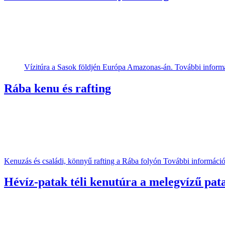
Vízitúra a Sasok földjén Európa Amazonas-án. További informá
Rába kenu és rafting
Kenuzás és családi, könnyű rafting a Rába folyón További információk
Hévíz-patak téli kenutúra a melegvízű pat