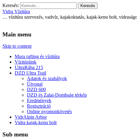
Keresés:
Vidra Vízitúra
… vízitúra szervezés, vadvíz, kajakoktatás, kajak-kenu bolt, vidras
Main menu
Skip to content
Mura rafting és vízitúra
Vízitúráink
UltraRába 215
DZD Ultra Trail
Adatok és szabályok
Útvonal
DZD 600
DZD és Zalai-Dombság térkép
Eredmények
Regisztráció
Online nyomonkövetés
VidrAlpin Arbor
Vidra kajak-kenu bolt
Sub menu