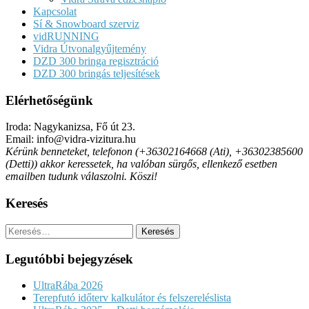
Kapcsolat
Sí & Snowboard szerviz
vidRUNNING
Vidra Útvonalgyűjtemény
DZD 300 bringa regisztráció
DZD 300 bringás teljesítések
Elérhetőségünk
Iroda: Nagykanizsa, Fő út 23.
Email: info@vidra-vizitura.hu
Kérünk benneteket, telefonon (+36302164668 (Ati), +36302385600
(Detti)) akkor keressetek, ha valóban sürgős, ellenkező esetben
emailben tudunk válaszolni. Köszi!
Keresés
Keresés:
Legutóbbi bejegyzések
UltraRába 2026
Terepfutó időterv kalkulátor és felszereléslista