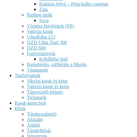
Kanizsa folyó – Principális csatorna
Zala
Rafting túrák
Soca
Vízitúra fényképek (FB)
Vadvízi kajak
UltraRába 215
DZD Ultra Trail 300
DZD 600
Futóversenyek
Kékfűrész trail
Kenubérlés, raftbérlés a Murán
Túranaptár
Tanfolyamok
Síkvízi kajak és kenu
Vadvízi kajak és kenu
Túravezető képzés
Tréningek
Kajak-kenu bolt
Hírek
Túrabeszámoló
Aktuális
Ajánló
Túrafelhívás
Versenyek