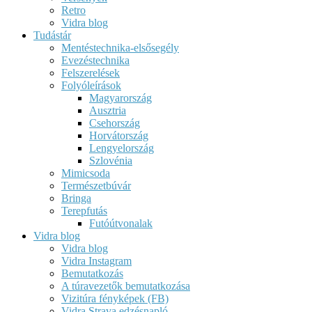
Retro
Vidra blog
Tudástár
Mentéstechnika-elsősegély
Evezéstechnika
Felszerelések
Folyóleírások
Magyarország
Ausztria
Csehország
Horvátország
Lengyelország
Szlovénia
Mimicsoda
Természetbúvár
Bringa
Terepfutás
Futóútvonalak
Vidra blog
Vidra blog
Vidra Instagram
Bemutatkozás
A túravezetők bemutatkozása
Vizitúra fényképek (FB)
Vidra Strava edzésnapló