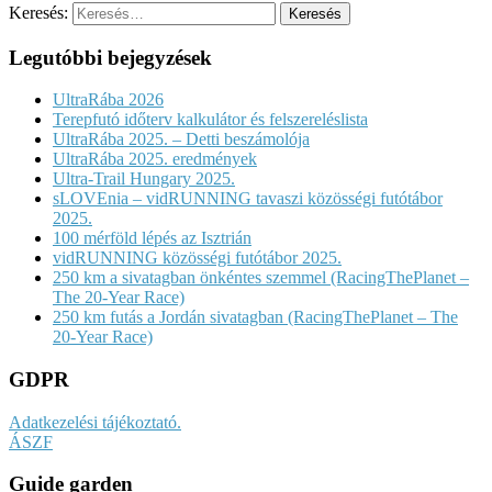
Keresés:
Legutóbbi bejegyzések
UltraRába 2026
Terepfutó időterv kalkulátor és felszereléslista
UltraRába 2025. – Detti beszámolója
UltraRába 2025. eredmények
Ultra-Trail Hungary 2025.
sLOVEnia – vidRUNNING tavaszi közösségi futótábor
2025.
100 mérföld lépés az Isztrián
vidRUNNING közösségi futótábor 2025.
250 km a sivatagban önkéntes szemmel (RacingThePlanet –
The 20-Year Race)
250 km futás a Jordán sivatagban (RacingThePlanet – The
20-Year Race)
GDPR
Adatkezelési tájékoztató.
ÁSZF
Guide garden