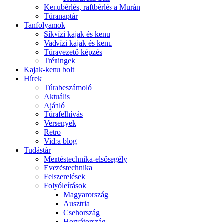
Kenubérlés, raftbérlés a Murán
Túranaptár
Tanfolyamok
Síkvízi kajak és kenu
Vadvízi kajak és kenu
Túravezető képzés
Tréningek
Kajak-kenu bolt
Hírek
Túrabeszámoló
Aktuális
Ajánló
Túrafelhívás
Versenyek
Retro
Vidra blog
Tudástár
Mentéstechnika-elsősegély
Evezéstechnika
Felszerelések
Folyóleírások
Magyarország
Ausztria
Csehország
Horvátország