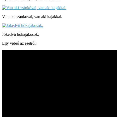
Van aki szánkóval, van aki kajakkal.
Jókedvű hókajakosok.
Egy videó az esetről: