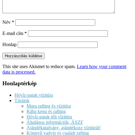
Név
*
E-mail cím
*
Honlap
This site uses Akismet to reduce spam.
Learn how your comment
data is processed.
Honlaptérkép
Hévíz-patak vízitúra
Túráink
Mura rafting és vízitúra
Rába kenu és rafting
Hévíz-patak téli vízitúra
Általános információk, ÁSZF
Ajándékutalvány, ajándékozz vízitúrát!
Könnyű vadvíz és családi rafting