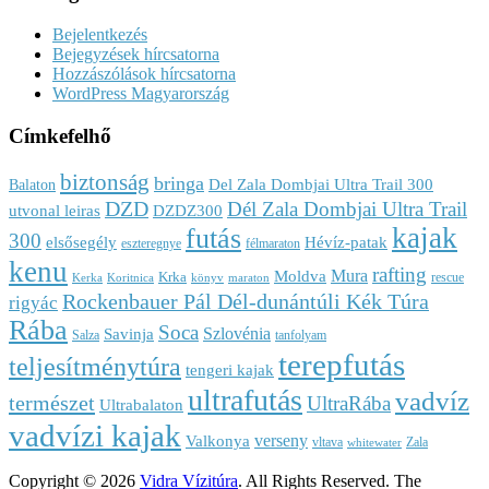
Bejelentkezés
Bejegyzések hírcsatorna
Hozzászólások hírcsatorna
WordPress Magyarország
Címkefelhő
biztonság
bringa
Del Zala Dombjai Ultra Trail 300
Balaton
DZD
Dél Zala Dombjai Ultra Trail
utvonal leiras
DZDZ300
kajak
futás
300
elsősegély
Hévíz-patak
eszteregnye
félmaraton
kenu
rafting
Mura
Moldva
Krka
rescue
Kerka
Koritnica
könyv
maraton
Rockenbauer Pál Dél-dunántúli Kék Túra
rigyác
Rába
Soca
Szlovénia
Savinja
Salza
tanfolyam
terepfutás
teljesítménytúra
tengeri kajak
ultrafutás
vadvíz
természet
UltraRába
Ultrabalaton
vadvízi kajak
verseny
Valkonya
vltava
Zala
whitewater
Copyright © 2026
Vidra Vízitúra
. All Rights Reserved.
The