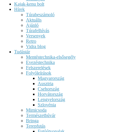
Kajak-kenu bolt
Hírek
Túrabeszámoló
Aktuális
Ajánló
Túrafelhívás
Versenyek
Retro
Vidra blog
Tudástár
Mentéstechnika-elsősegély
Evezéstechnika
Felszerelések
Folyóleírások
Magyarország
Ausztria
Csehország
Horvátország
Lengyelország
Szlovénia
Mimicsoda
Természetbúvár
Bringa
Terepfutás
Futóútvonalak