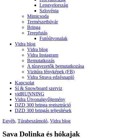
Lengyelország
Szlovénia
Mimicsoda
Természetbúvár
Bringa
Terepfutás
Futóútvonalak
Vidra blog
Vidra blog
Vidra Instagram
Bemutatkozás
A túravezetők bemutatkozása
Vizitúra fényképek (FB)
Vidra Strava edzésnapló
Kapcsolat
Sí & Snowboard szerviz
vidRUNNING
Vidra Útvonalgyűjtemény
DZD 300 bringa regisztráció
DZD 300 bringás teljesítések
Egyéb
,
Túrabeszámoló
,
Vidra blog
Sava Dolinka és hókajak