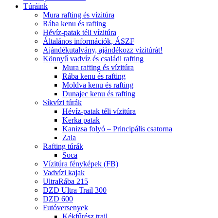
Túráink
Mura rafting és vízitúra
Rába kenu és rafting
Hévíz-patak téli vízitúra
Általános információk, ÁSZF
Ajándékutalvány, ajándékozz vízitúrát!
Könnyű vadvíz és családi rafting
Mura rafting és vízitúra
Rába kenu és rafting
Moldva kenu és rafting
Dunajec kenu és rafting
Síkvízi túrák
Hévíz-patak téli vízitúra
Kerka patak
Kanizsa folyó – Principális csatorna
Zala
Rafting túrák
Soca
Vízitúra fényképek (FB)
Vadvízi kajak
UltraRába 215
DZD Ultra Trail 300
DZD 600
Futóversenyek
Kékfűrész trail