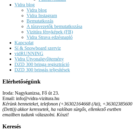
Vidra blog
Vidra blog
Vidra Instagram
Bemutatkozás
A túravezetők bemutatkozása
Vizitúra fényképek (FB)
Vidra Strava edzésnapló
Kapcsolat
Sí & Snowboard szerviz
vidRUNNING
Vidra Útvonalgyűjtemény
DZD 300 bringa regisztráció
DZD 300 bringás teljesítések
Elérhetőségünk
Iroda: Nagykanizsa, Fő út 23.
Email: info@vidra-vizitura.hu
Kérünk benneteket, telefonon (+36302164668 (Ati), +36302385600
(Detti)) akkor keressetek, ha valóban sürgős, ellenkező esetben
emailben tudunk válaszolni. Köszi!
Keresés