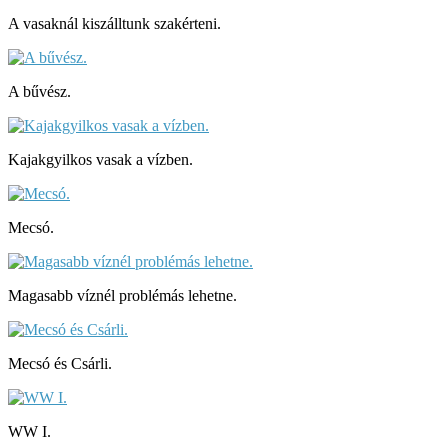
A vasaknál kiszálltunk szakérteni.
A bűvész.
Kajakgyilkos vasak a vízben.
Mecsó.
Magasabb víznél problémás lehetne.
Mecsó és Csárli.
WW I.