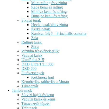
Mura rafting és vízitúra
Rába kenu és rafting
Moldva kenu és rafting
Dunajec kenu és rafting
Síkvízi túrák
Hévíz-patak téli vízitúra
Kerka patak
Kanizsa folyó – Principális csatorna
Zala
Rafting túrák
Soca
Vízitúra fényképek (FB)
Vadvízi kajak
UltraRába 215
DZD Ultra Trail 300
DZD 600
Futóversenyek
Kékfűrész trail
Kenubérlés, raftbérlés a Murán
Túranaptár
Tanfolyamok
Síkvízi kajak és kenu
Vadvízi kajak és kenu
Túravezető képzés
Tréningek