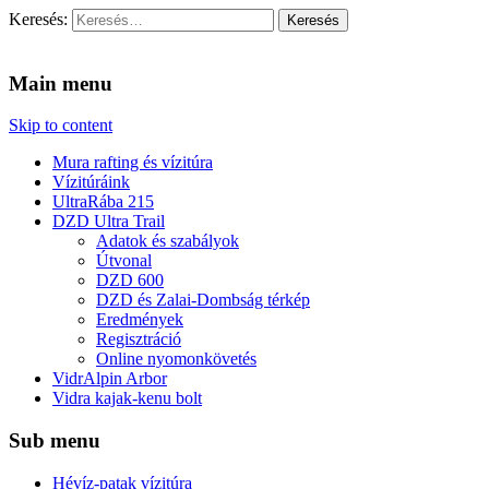
Keresés:
Vidra Vízitúra
… vízitúra szervezés, vadvíz, kajakoktatás, kajak-kenu bolt,
vidraságok…
Main menu
Skip to content
Mura rafting és vízitúra
Vízitúráink
UltraRába 215
DZD Ultra Trail
Adatok és szabályok
Útvonal
DZD 600
DZD és Zalai-Dombság térkép
Eredmények
Regisztráció
Online nyomonkövetés
VidrAlpin Arbor
Vidra kajak-kenu bolt
Sub menu
Hévíz-patak vízitúra