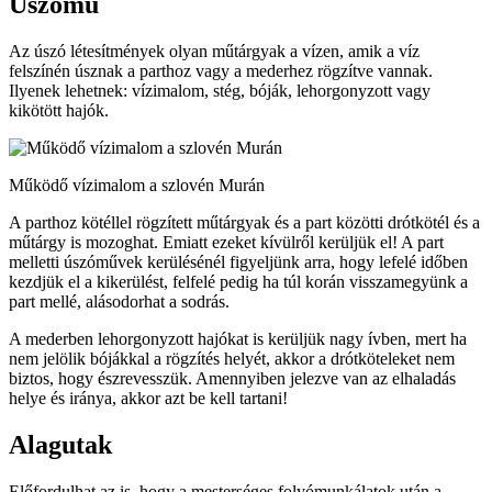
Úszómű
Az úszó létesítmények olyan műtárgyak a vízen, amik a víz
felszínén úsznak a parthoz vagy a mederhez rögzítve vannak.
Ilyenek lehetnek: vízimalom, stég, bóják, lehorgonyzott vagy
kikötött hajók.
Működő vízimalom a szlovén Murán
A parthoz kötéllel rögzített műtárgyak és a part közötti drótkötél és a
műtárgy is mozoghat. Emiatt ezeket kívülről kerüljük el! A part
melletti úszóművek kerülésénél figyeljünk arra, hogy lefelé időben
kezdjük el a kikerülést, felfelé pedig ha túl korán visszamegyünk a
part mellé, alásodorhat a sodrás.
A mederben lehorgonyzott hajókat is kerüljük nagy ívben, mert ha
nem jelölik bójákkal a rögzítés helyét, akkor a drótköteleket nem
biztos, hogy észrevesszük. Amennyiben jelezve van az elhaladás
helye és iránya, akkor azt be kell tartani!
Alagutak
Előfordulhat az is, hogy a mesterséges folyómunkálatok után a