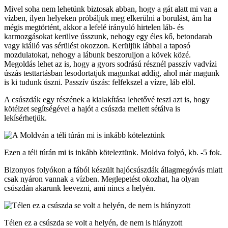
Mivel soha nem lehetünk biztosak abban, hogy a gát alatt mi van a
vízben, ilyen helyeken próbáljuk meg elkerülni a borulást, ám ha
mégis megtörtént, akkor a lefelé irányuló hirtelen láb- és
karmozgásokat kerülve ússzunk, nehogy egy éles kő, betondarab
vagy kiálló vas sérülést okozzon. Kerüljük lábbal a taposó
mozdulatokat, nehogy a lábunk beszoruljon a kövek közé.
Megoldás lehet az is, hogy a gyors sodrású résznél passzív vadvízi
úszás testtartásban lesodortatjuk magunkat addig, ahol már magunk
is ki tudunk úszni. Passzív úszás: felfekszel a vízre, láb elöl.
A csúszdák egy részének a kialakítása lehetővé teszi azt is, hogy
kötélzet segítségével a hajót a csúszda mellett sétálva is
lekísérhetjük.
Ezen a téli túrán mi is inkább köteleztünk. Moldva folyó, kb. -5 fok.
Bizonyos folyókon a fából készült hajócsúszdák állagmegóvás miatt
csak nyáron vannak a vízben. Meglepetést okozhat, ha olyan
csúszdán akarunk leevezni, ami nincs a helyén.
Télen ez a csúszda se volt a helyén, de nem is hiányzott