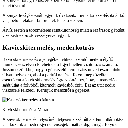
Bizonyos holtág-rendszerekben kellő helyismeret nélkül akár el is
lehet tévedni.
A kanyarlevágásoknál legyünk óvatosak, mert a torlaszolásoknál kő,
vas, beton, elakadt fahordalék lehet a vízben.
Árvíz esetén a többméteres szintkülönbség miatt a lezárások gátként
viselkednek azok veszélyeivel együtt.
Kavicskitermelés, mederkotrás
Kavicskitermelés és a jellegében ehhez hasonló medermélyítő
munkák veszélyesek lehetnek a figyelmetlen vízitúrázó számára.
Jusson eszünkbe, hogy a gépkezelő nem biztosan vett észre minket.
Olyan helyeken, ahol a partról nehéz a folyót megközelíteni
esetenként a kavicskitermelés úgy is történhet, hogy a markoló a
saját útját a folyóból kitermelt kavicsból építi. Ezt az utat pedig
visszafelé felszedi. Kerüljük messziről a gépeket!
Kavicskitermelés a Murán
A kavicskitermelés helyszínén teljesen kiszámíthatatlan hullámokkal
találkozunk a mederegyenetlenségek miatt addig, amíg a folyó el