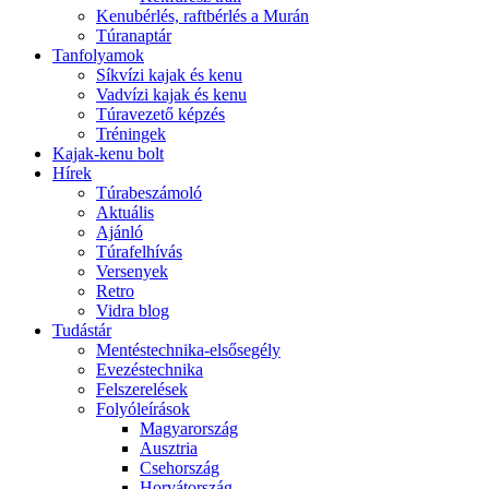
Kenubérlés, raftbérlés a Murán
Túranaptár
Tanfolyamok
Síkvízi kajak és kenu
Vadvízi kajak és kenu
Túravezető képzés
Tréningek
Kajak-kenu bolt
Hírek
Túrabeszámoló
Aktuális
Ajánló
Túrafelhívás
Versenyek
Retro
Vidra blog
Tudástár
Mentéstechnika-elsősegély
Evezéstechnika
Felszerelések
Folyóleírások
Magyarország
Ausztria
Csehország
Horvátország