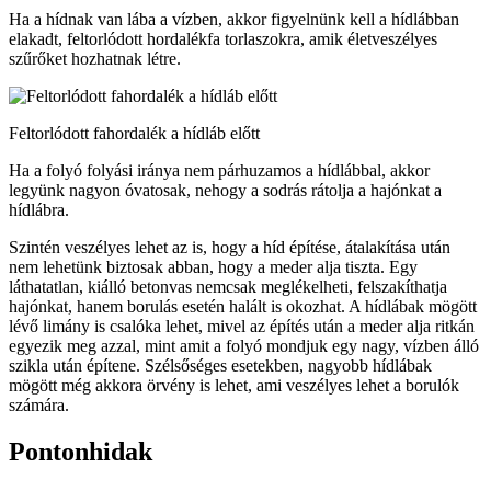
Ha a hídnak van lába a vízben, akkor figyelnünk kell a hídlábban
elakadt, feltorlódott hordalékfa torlaszokra, amik életveszélyes
szűrőket hozhatnak létre.
Feltorlódott fahordalék a hídláb előtt
Ha a folyó folyási iránya nem párhuzamos a hídlábbal, akkor
legyünk nagyon óvatosak, nehogy a sodrás rátolja a hajónkat a
hídlábra.
Szintén veszélyes lehet az is, hogy a híd építése, átalakítása után
nem lehetünk biztosak abban, hogy a meder alja tiszta. Egy
láthatatlan, kiálló betonvas nemcsak meglékelheti, felszakíthatja
hajónkat, hanem borulás esetén halált is okozhat. A hídlábak mögött
lévő limány is csalóka lehet, mivel az építés után a meder alja ritkán
egyezik meg azzal, mint amit a folyó mondjuk egy nagy, vízben álló
szikla után építene. Szélsőséges esetekben, nagyobb hídlábak
mögött még akkora örvény is lehet, ami veszélyes lehet a borulók
számára.
Pontonhidak