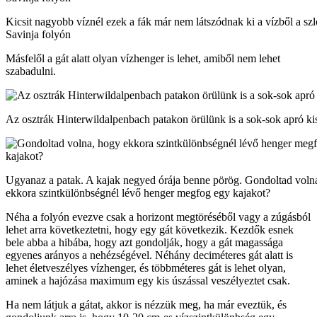
Kicsit nagyobb víznél ezek a fák már nem látszódnak ki a vízből a sz
Savinja folyón
Másfelől a gát alatt olyan vízhenger is lehet, amiből nem lehet
szabadulni.
Az osztrák Hinterwildalpenbach patakon örülünk is a sok-sok apró ki
Ugyanaz a patak. A kajak negyed órája benne pörög. Gondoltad voln
ekkora szintkülönbségnél lévő henger megfog egy kajakot?
Néha a folyón evezve csak a horizont megtöréséből vagy a zúgásból
lehet arra következtetni, hogy egy gát következik. Kezdők esnek
bele abba a hibába, hogy azt gondolják, hogy a gát magassága
egyenes arányos a nehézségével. Néhány deciméteres gát alatt is
lehet életveszélyes vízhenger, és többméteres gát is lehet olyan,
aminek a hajózása maximum egy kis úszással veszélyeztet csak.
Ha nem látjuk a gátat, akkor is nézzük meg, ha már eveztük, és