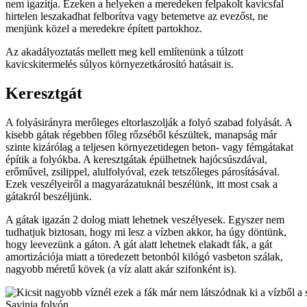
nem igazítja. Ezeken a helyeken a meredeken felpakolt kavicsfal
hirtelen leszakadhat felborítva vagy betemetve az evezőst, ne
menjünk közel a meredekre épített partokhoz.
Az akadályoztatás mellett meg kell említenünk a túlzott
kavicskitermelés súlyos környezetkárosító hatásait is.
Keresztgát
A folyásirányra merőleges eltorlaszolják a folyó szabad folyását. A
kisebb gátak régebben főleg rőzséből készültek, manapság már
szinte kizárólag a teljesen környezetidegen beton- vagy fémgátakat
építik a folyókba. A keresztgátak épülhetnek hajócsúszdával,
erőművel, zsilippel, alulfolyóval, ezek tetszőleges párosításával.
Ezek veszélyeiről a magyarázatuknál beszélünk, itt most csak a
gátakról beszéljünk.
A gátak igazán 2 dolog miatt lehetnek veszélyesek. Egyszer nem
tudhatjuk biztosan, hogy mi lesz a vízben akkor, ha úgy döntünk,
hogy leevezünk a gáton. A gát alatt lehetnek elakadt fák, a gát
amortizációja miatt a töredezett betonból kilógó vasbeton szálak,
nagyobb méretű kövek (a víz alatt akár szifonként is).