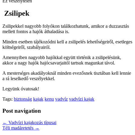
Ez veszélytelen
Zsilipek
Zsilipekkel nagyobb folyókon találkozhatunk, amikor a duzzasztás
mellett fontos a hajók áthaladása is.
Minden esetben tájékozódni kell a zsilipelés lehetőségeiről, esetleges
költségeiről, szabályairól.
Amennyiben nagyobb hajókkal együtt történik a zsilipelésünk,
akkor a nagy hajók hajócsavarjaitól tartsuk magunkat távol.
A mesterséges akadályoknál minden evezősnek tisztában kell lennie
a rá leselkedő veszélyekkel.
Legyünk óvatosak!
Tags:
biztonság
kajak
kenu
vadvíz
vadvízi kajak
Post navigation
← Vadvízi kajakozás típusai
Téli madáretetés →