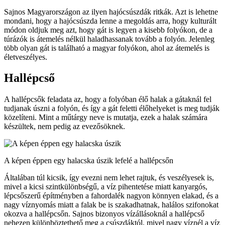
Sajnos Magyarországon az ilyen hajócsúszdák ritkák. Azt is lehetne
mondani, hogy a hajócsúszda lenne a megoldás arra, hogy kulturált
módon oldjuk meg azt, hogy gát is legyen a kisebb folyókon, de a
túrázók is átemelés nélkül haladhassanak tovább a folyón. Jelenleg
több olyan gát is található a magyar folyókon, ahol az átemelés is
életveszélyes.
Hallépcső
A hallépcsők feladata az, hogy a folyóban élő halak a gátaknál fel
tudjanak úszni a folyón, és így a gát feletti élőhelyeket is meg tudják
közelíteni. Mint a műtárgy neve is mutatja, ezek a halak számára
készültek, nem pedig az evezősöknek.
A képen éppen egy halacska úszik lefelé a hallépcsőn
Általában túl kicsik, így evezni nem lehet rajtuk, és veszélyesek is,
mivel a kicsi szintkülönbségű, a víz pihentetése miatt kanyargós,
lépcsőszerű építményben a fahordalék nagyon könnyen elakad, és a
nagy víznyomás miatt a falak be is szakadhatnak, halálos szifonokat
okozva a hallépcsőn. Sajnos bizonyos vízállásoknál a hallépcső
nehezen különböztethető meg a csúszdáktól, mivel nagy víznél a víz