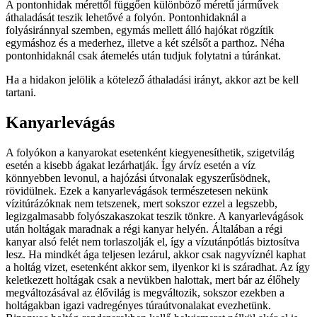
A pontonhidak mérettől függően különböző méretű járművek
áthaladását teszik lehetővé a folyón. Pontonhidaknál a
folyásiránnyal szemben, egymás mellett álló hajókat rögzítik
egymáshoz és a mederhez, illetve a két szélsőt a parthoz. Néha
pontonhidaknál csak átemelés után tudjuk folytatni a túránkat.
Ha a hidakon jelölik a kötelező áthaladási irányt, akkor azt be kell
tartani.
Kanyarlevágás
A folyókon a kanyarokat esetenként kiegyenesíthetik, szigetvilág
esetén a kisebb ágakat lezárhatják. Így árvíz esetén a víz
könnyebben levonul, a hajózási útvonalak egyszerűsödnek,
rövidülnek. Ezek a kanyarlevágások természetesen nekünk
vízitúrázóknak nem tetszenek, mert sokszor ezzel a legszebb,
legizgalmasabb folyószakaszokat teszik tönkre. A kanyarlevágások
után holtágak maradnak a régi kanyar helyén. Általában a régi
kanyar alsó felét nem torlaszolják el, így a vízutánpótlás biztosítva
lesz. Ha mindkét ága teljesen lezárul, akkor csak nagyvíznél kaphat
a holtág vizet, esetenként akkor sem, ilyenkor ki is száradhat. Az így
keletkezett holtágak csak a nevükben halottak, mert bár az élőhely
megváltozásával az élővilág is megváltozik, sokszor ezekben a
holtágakban igazi vadregényes túraútvonalakat evezhetünk.