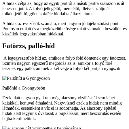
A hidak célja az, hogy az egyik partról a másik partra szárazon is át
lehessen jutni. A folyó jellegétől, méretétől, illetve az átjutás
mikéntjétől függően sokféle híddal találkozhatunk.
A hidak az evezősök számára, mert nagyon jó tájékozódási pont.
Pontosan emiatt és a megközelíthetősége miatt vannak a beszállók és
kiszállók leggyakrabban hidaknál.
Fatörzs, palló-híd
A legegyszerűbb híd az, amikor a folyó fölé döntenek egy fatörzset.
Szintén nagyon egyszerű megoldás az is, amikor a folyó fölé
tesznek egy palló, aminek a két vége a folyó két partján nyugszik.
Pallóhíd a Gyöngyösön
Ezek alatt nagyon gyakran még alacsony vízállásnál sem lehet
kajakkal, kenuval áthaladni. Nagyvíznél ezek a hidak nem mindig
láthatóak, esetenként a víz el is sodorhatja. Az alacsony építésű
hidak alatt legyünk óvatosak a bujkálással, mert beszorulás esetén
bajba kerülhetünk.