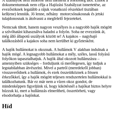
A szabályok nem ismerete nem mentesít a felelősség alól. Ennek a
dokumentumnak nem célja a Hajózási Szabályzat ismertetése, az
evezősöknek legalább a rájuk vonatkozó részekkel tisztában
kell(ene) lenniük. Jó lenne, néhány motorcsónakosnak és jetski
tulajdonosnak is átolvasni a megfelelő fejezeteket.
Nemcsak tiltott, hanem nagyon veszélyes is a nagyobb hajók mögött
a szívóhatást kihasználva haladni a folyón. Soha ne evezzünk át,
még álló állapotú uszályok között se! A kajakos – nagyhajó
találkozásból a kajakos soha nem kerülhet ki győztesként.
A hajók hullámokat is okoznak. A hullámok V alakban indulnak a
hajók mögé. A legnagyobb hullámokat a mély, széles, lassú folyású
folyókon tapasztalhatjuk. A hajók által okozott hullámzásra –
amennyiben szükséges – forduljunk rá merőlegesen, így tudjuk a
legstabilabban átvészelni. Mivel a partról (meredekről jobban)
visszaverődnek a hullámok, és ezek összeütköznek a frissen
érkezőkkel, így a hajók mögött teljesen rendszertelen hullámokkal is
találkozhatunk. Bár ez már nem a vízen okoz gondot, de
mindenképpen figyeljünk rá, hogy kikötésnél a hajókat biztos helyre
húzzuk ki, mert a hullámzás elmerítheti, összetörheti, vagy
elsodorhatja a hajónkat.
Híd