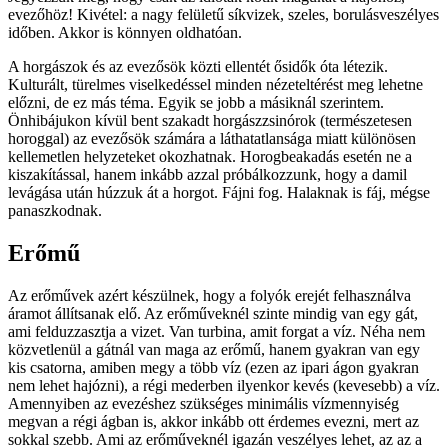
evezőhöz! Kivétel: a nagy felületű síkvizek, szeles, borulásveszélyes
időben. Akkor is könnyen oldhatóan.
A horgászok és az evezősök közti ellentét ősidők óta létezik.
Kulturált, türelmes viselkedéssel minden nézeteltérést meg lehetne
előzni, de ez más téma. Egyik se jobb a másiknál szerintem.
Önhibájukon kívül bent szakadt horgászzsinórok (természetesen
horoggal) az evezősök számára a láthatatlansága miatt különösen
kellemetlen helyzeteket okozhatnak. Horogbeakadás esetén ne a
kiszakítással, hanem inkább azzal próbálkozzunk, hogy a damil
levágása után húzzuk át a horgot. Fájni fog. Halaknak is fáj, mégse
panaszkodnak.
Erőmű
Az erőművek azért készülnek, hogy a folyók erejét felhasználva
áramot állítsanak elő. Az erőműveknél szinte mindig van egy gát,
ami felduzzasztja a vizet. Van turbina, amit forgat a víz. Néha nem
közvetlenül a gátnál van maga az erőmű, hanem gyakran van egy
kis csatorna, amiben megy a több víz (ezen az ipari ágon gyakran
nem lehet hajózni), a régi mederben ilyenkor kevés (kevesebb) a víz.
Amennyiben az evezéshez szükséges minimális vízmennyiség
megvan a régi ágban is, akkor inkább ott érdemes evezni, mert az
sokkal szebb. Ami az erőműveknél igazán veszélyes lehet, az az a