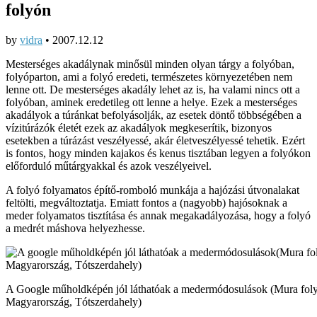
folyón
by
vidra
•
2007.12.12
Mesterséges akadálynak minősül minden olyan tárgy a folyóban,
folyóparton, ami a folyó eredeti, természetes környezetében nem
lenne ott. De mesterséges akadály lehet az is, ha valami nincs ott a
folyóban, aminek eredetileg ott lenne a helye. Ezek a mesterséges
akadályok a túránkat befolyásolják, az esetek döntő többségében a
vízitúrázók életét ezek az akadályok megkeserítik, bizonyos
esetekben a túrázást veszélyessé, akár életveszélyessé tehetik. Ezért
is fontos, hogy minden kajakos és kenus tisztában legyen a folyókon
előforduló műtárgyakkal és azok veszélyeivel.
A folyó folyamatos építő-romboló munkája a hajózási útvonalakat
feltölti, megváltoztatja. Emiatt fontos a (nagyobb) hajósoknak a
meder folyamatos tisztítása és annak megakadályozása, hogy a folyó
a medrét máshova helyezhesse.
A Google műholdképén jól láthatóak a medermódosulások (Mura fol
Magyarország, Tótszerdahely)