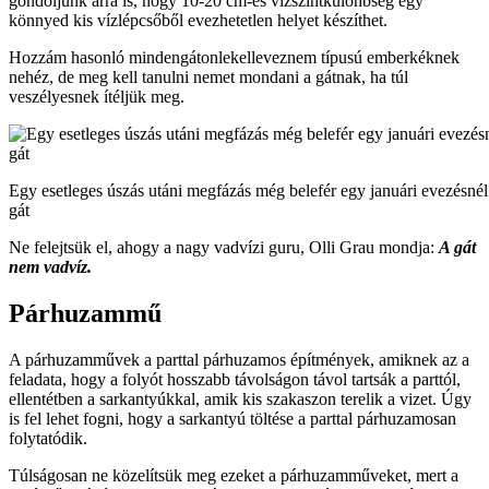
gondoljunk arra is, hogy 10-20 cm-es vízszintkülönbség egy
könnyed kis vízlépcsőből evezhetetlen helyet készíthet.
Hozzám hasonló mindengátonlekelleveznem típusú emberkéknek
nehéz, de meg kell tanulni nemet mondani a gátnak, ha túl
veszélyesnek ítéljük meg.
Egy esetleges úszás utáni megfázás még belefér egy januári evezésnél 
gát
Ne felejtsük el, ahogy a nagy vadvízi guru, Olli Grau mondja:
A gát
nem vadvíz.
Párhuzammű
A párhuzamművek a parttal párhuzamos építmények, amiknek az a
feladata, hogy a folyót hosszabb távolságon távol tartsák a parttól,
ellentétben a sarkantyúkkal, amik kis szakaszon terelik a vizet. Úgy
is fel lehet fogni, hogy a sarkantyú töltése a parttal párhuzamosan
folytatódik.
Túlságosan ne közelítsük meg ezeket a párhuzamműveket, mert a