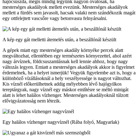
hajócsúszda, mégis mindig legyünk nagyon óvatosak, ha
mesterséges akadályok mellett evezünk. Mesterséges akadályok
mellett a fürdés sem javasolt, hacsak valaki nem szándékozik magát
egy ottfelejtett vascsőre vagy betonvasra felnyársalni.
A kép egy gát melletti átemelés után, a beszállónál készült
A gépek miatt egy mesterséges akadály környéke percek alatt
megváltozhat, ellentétben egy természetes környezettel, ahol azért
nagy árvíznek, földcsuszamlásnak kell lennie ahhoz, hogy nagy
változás legyen. Emiatt a mesterséges akadályok akkor is figyelmet
érdemelnek, ha a helyet ismerjük! Vegyük figyelembe azt is, hogy a
különböző vízállásoknál a hely veszélyessége is nagyot változhat.
Kis víznél előkerülhetnek addig mélyebben lévő hajógyilkos
tereptárgyak, nagy víznél egy máskor említésre se méltó minigát
alatt is lehet halálos vízhenger. Mesterséges akadályoknál túlzott
elővigyázatosság nem létezik.
Egy halálos vízhenger nagyvíznél (Rába folyó, Magyarlak)