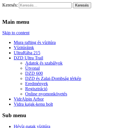
Keresés:
Vidra Vízitúra
… vízitúra szervezés, vadvíz, kajakoktatás, kajak-kenu bolt,
vidraságok…
Main menu
Skip to content
Mura rafting és vízitúra
Vízitúráink
UltraRába 215
DZD Ultra Trail
Adatok és szabályok
Útvonal
DZD 600
DZD és Zalai-Dombság térkép
Eredmények
Regisztráció
Online nyomonkövetés
VidrAlpin Arbor
Vidra kajak-kenu bolt
Sub menu
Hévíz-patak vízitúra