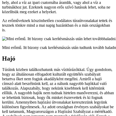
hely, ahol a víz az ipari csatornába áramlik, vagy ahol a víz a
turbinákhoz jut. Ezeknek nagyon erős szívó hatásuk lehet, soha ne
közelítsük meg ezeket a helyeket.
Az erőműveknek köszönhetően csodálatos túraútvonalakat tettek és
tesznek tönkre mind a mai napig hazánkban és a más országokban
is.
Mini erőmű. Itt bizony csak kerítésmászás után tudtunk tovább haladn
Hajó
Túráink közben találkozhatunk más vízitúrázókkal. Úgy gondolom,
hogy az általánosan elfogadott kulturált együttélés szabályait
betartva őket nem fogjuk akadályként megélni. Amiről a hajó
címszó alatt beszélnünk kell, az a nálunk nagyobb hajókkal való
találkozás. Alapszabály, hogy nekünk kisebbnek kell kitérnünk
előlük. A nagyobb hajók nem tudnak hirtelen manőverezni, és abban
se lehetünk biztosak, hogy ők minket észrevettek és ki fognak
kerülni. Amennyiben hajózási útvonalakat keresztezünk legyünk
különösen figyelmesek. Az adott országban érvényes szabályokat be
kell tartanunk, Magyarországon a Hajózási Szabályzat a mértékadó.