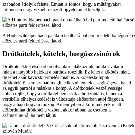
szabadon átfolyik felette. Emiatt is fontos, hogy a műtárgyakat
különösen nagy víznél fokozott figyelemmel kezeljük.
A Hinterwildalpenbach patakon található bal part melletti hallépcsőt c
előzetes parti felderítéssel látod.
Drótkötelek, kötelek, horgászzsinórok
Drótkötelekkel elsősorban olyankor találkozunk, amikor valami
miatt a nagyobb hajókat a parthoz rögzítik. Ez lehet a kikötés miatt,
de lehet akár kavicskitermelés miatt is. A köteleskompok
drótköteléről sem szabad megfeledkezni, ennek a segítségével halad
az egyik partról a másikra a komp. A drótkötelek veszélyessége
abban rejlik, hogy a drótkötél nem csak a horizontális, hanem a
vertikális elhelyezkedését is változtatja elsősorban attól függően,
hogy a hajó hogyan mozog. Amennyiben a körülmények miatt
előfordulhat drótkötél a vízben, akkor abban az esetben is
számítsunk rá, ha nem látjuk.