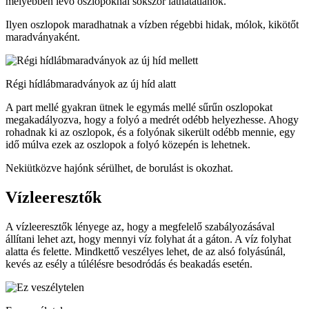
mélyebben lévő oszlopoknál sokszor láthatatlanok.
Ilyen oszlopok maradhatnak a vízben régebbi hidak, mólok, kikötőt
maradványaként.
Régi hídlábmaradványok az új híd alatt
A part mellé gyakran ütnek le egymás mellé sűrűn oszlopokat
megakadályozva, hogy a folyó a medrét odébb helyezhesse. Ahogy
rohadnak ki az oszlopok, és a folyónak sikerült odébb mennie, egy
idő múlva ezek az oszlopok a folyó közepén is lehetnek.
Nekiütközve hajónk sérülhet, de borulást is okozhat.
Vízleeresztők
A vízleeresztők lényege az, hogy a megfelelő szabályozásával
állítani lehet azt, hogy mennyi víz folyhat át a gáton. A víz folyhat
alatta és felette. Mindkettő veszélyes lehet, de az alsó folyásúnál,
kevés az esély a túlélésre besodródás és beakadás esetén.