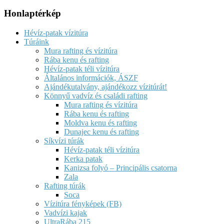
Honlaptérkép
Hévíz-patak vízitúra
Túráink
Mura rafting és vízitúra
Rába kenu és rafting
Hévíz-patak téli vízitúra
Általános információk, ÁSZF
Ajándékutalvány, ajándékozz vízitúrát!
Könnyű vadvíz és családi rafting
Mura rafting és vízitúra
Rába kenu és rafting
Moldva kenu és rafting
Dunajec kenu és rafting
Síkvízi túrák
Hévíz-patak téli vízitúra
Kerka patak
Kanizsa folyó – Principális csatorna
Zala
Rafting túrák
Soca
Vízitúra fényképek (FB)
Vadvízi kajak
UltraRába 215