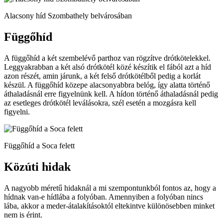
Alacsony híd Szombathely belvárosában
Függőhíd
A függőhíd a két szembelévő parthoz van rögzítve drótkötelekkel.
Leggyakrabban a két alsó drótkötél közé készítik el fából azt a híd
azon részét, amin járunk, a két felső drótkötélből pedig a korlát
készül. A függőhíd közepe alacsonyabbra belóg, így alatta történő
áthaladásnál erre figyelnünk kell. A hídon történő áthaladásnál pedig
az esetleges drótkötél leválásokra, szél esetén a mozgásra kell
figyelni.
Függőhíd a Soca felett
Közúti hidak
A nagyobb méretű hidaknál a mi szempontunkból fontos az, hogy a
hídnak van-e hídlába a folyóban. Amennyiben a folyóban nincs
lába, akkor a meder-átalakításoktól eltekintve különösebben minket
nem is érint.