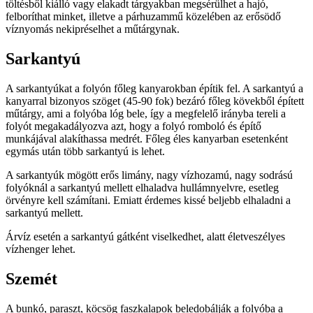
töltésből kiálló vagy elakadt tárgyakban megsérülhet a hajó,
felboríthat minket, illetve a párhuzammű közelében az erősödő
víznyomás nekipréselhet a műtárgynak.
Sarkantyú
A sarkantyúkat a folyón főleg kanyarokban építik fel. A sarkantyú a
kanyarral bizonyos szöget (45-90 fok) bezáró főleg kövekből épített
műtárgy, ami a folyóba lóg bele, így a megfelelő irányba tereli a
folyót megakadályozva azt, hogy a folyó romboló és építő
munkájával alakíthassa medrét. Főleg éles kanyarban esetenként
egymás után több sarkantyú is lehet.
A sarkantyúk mögött erős limány, nagy vízhozamú, nagy sodrású
folyóknál a sarkantyú mellett elhaladva hullámnyelvre, esetleg
örvényre kell számítani. Emiatt érdemes kissé beljebb elhaladni a
sarkantyú mellett.
Árvíz esetén a sarkantyú gátként viselkedhet, alatt életveszélyes
vízhenger lehet.
Szemét
A bunkó, paraszt, köcsög faszkalapok beledobálják a folyóba a