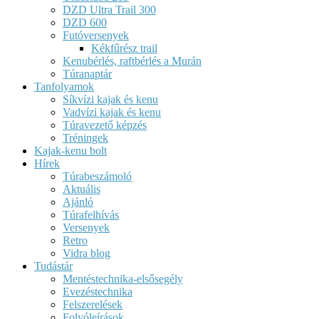
DZD Ultra Trail 300
DZD 600
Futóversenyek
Kékfűrész trail
Kenubérlés, raftbérlés a Murán
Túranaptár
Tanfolyamok
Síkvízi kajak és kenu
Vadvízi kajak és kenu
Túravezető képzés
Tréningek
Kajak-kenu bolt
Hírek
Túrabeszámoló
Aktuális
Ajánló
Túrafelhívás
Versenyek
Retro
Vidra blog
Tudástár
Mentéstechnika-elsősegély
Evezéstechnika
Felszerelések
Folyóleírások