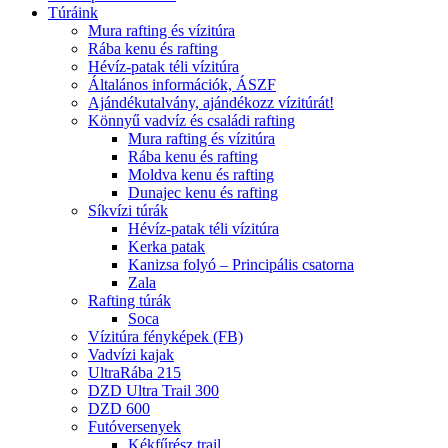
Túráink
Mura rafting és vízitúra
Rába kenu és rafting
Hévíz-patak téli vízitúra
Általános információk, ÁSZF
Ajándékutalvány, ajándékozz vízitúrát!
Könnyű vadvíz és családi rafting
Mura rafting és vízitúra
Rába kenu és rafting
Moldva kenu és rafting
Dunajec kenu és rafting
Síkvízi túrák
Hévíz-patak téli vízitúra
Kerka patak
Kanizsa folyó – Principális csatorna
Zala
Rafting túrák
Soca
Vízitúra fényképek (FB)
Vadvízi kajak
UltraRába 215
DZD Ultra Trail 300
DZD 600
Futóversenyek
Kékfűrész trail