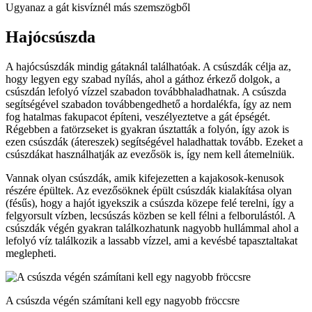
Ugyanaz a gát kisvíznél más szemszögből
Hajócsúszda
A hajócsúszdák mindig gátaknál találhatóak. A csúszdák célja az,
hogy legyen egy szabad nyílás, ahol a gáthoz érkező dolgok, a
csúszdán lefolyó vízzel szabadon továbbhaladhatnak. A csúszda
segítségével szabadon továbbengedhető a hordalékfa, így az nem
fog hatalmas fakupacot építeni, veszélyeztetve a gát épségét.
Régebben a fatörzseket is gyakran úsztatták a folyón, így azok is
ezen csúszdák (átereszek) segítségével haladhattak tovább. Ezeket a
csúszdákat használhatják az evezősök is, így nem kell átemelniük.
Vannak olyan csúszdák, amik kifejezetten a kajakosok-kenusok
részére épültek. Az evezősöknek épült csúszdák kialakítása olyan
(fésűs), hogy a hajót igyekszik a csúszda közepe felé terelni, így a
felgyorsult vízben, lecsúszás közben se kell félni a felborulástól. A
csúszdák végén gyakran találkozhatunk nagyobb hullámmal ahol a
lefolyó víz találkozik a lassabb vízzel, ami a kevésbé tapasztaltakat
meglepheti.
A csúszda végén számítani kell egy nagyobb fröccsre