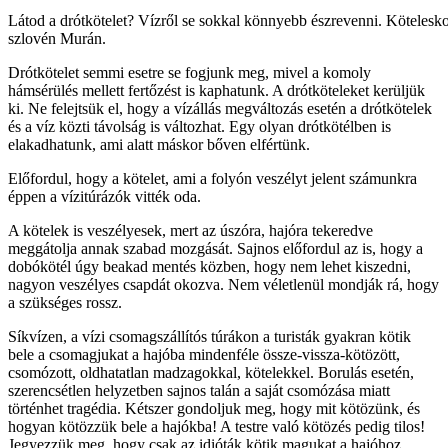
Látod a drótkötelet? Vízről se sokkal könnyebb észrevenni. Köteles
szlovén Murán.
Drótkötelet semmi esetre se fogjunk meg, mivel a komoly
hámsérülés mellett fertőzést is kaphatunk. A drótköteleket kerüljük
ki. Ne felejtsük el, hogy a vízállás megváltozás esetén a drótkötelek
és a víz közti távolság is változhat. Egy olyan drótkötélben is
elakadhatunk, ami alatt máskor bőven elfértünk.
Előfordul, hogy a kötelet, ami a folyón veszélyt jelent számunkra
éppen a vízitúrázók vitték oda.
A kötelek is veszélyesek, mert az úszóra, hajóra tekeredve
meggátolja annak szabad mozgását. Sajnos előfordul az is, hogy a
dobókötél úgy beakad mentés közben, hogy nem lehet kiszedni,
nagyon veszélyes csapdát okozva. Nem véletlenül mondják rá, hogy
a szükséges rossz.
Síkvízen, a vízi csomagszállítós túrákon a turisták gyakran kötik
bele a csomagjukat a hajóba mindenféle össze-vissza-kötözött,
csomózott, oldhatatlan madzagokkal, kötelekkel. Borulás esetén,
szerencsétlen helyzetben sajnos talán a saját csomózása miatt
történhet tragédia. Kétszer gondoljuk meg, hogy mit kötözünk, és
hogyan kötözzük bele a hajókba! A testre való kötözés pedig tilos!
Jegyezzük meg, hogy csak az idióták kötik magukat a hajóhoz,