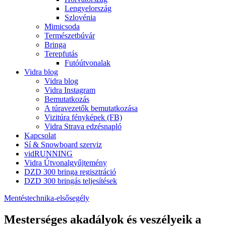
Lengyelország
Szlovénia
Mimicsoda
Természetbúvár
Bringa
Terepfutás
Futóútvonalak
Vidra blog
Vidra blog
Vidra Instagram
Bemutatkozás
A túravezetők bemutatkozása
Vizitúra fényképek (FB)
Vidra Strava edzésnapló
Kapcsolat
Sí & Snowboard szerviz
vidRUNNING
Vidra Útvonalgyűjtemény
DZD 300 bringa regisztráció
DZD 300 bringás teljesítések
Mentéstechnika-elsősegély
Mesterséges akadályok és veszélyeik a