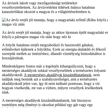
Az árvizek lakott vagy mezőgazdasági területeket
veszélyeztethetnek. Az árvízvédelmi töltések hiánya hatalmas
katasztrófákat okozott a magyar és a világtörténelemben is.
Az árvíz erejét jól mutatja, hogy az akkor újonnan épült magyarlaki 
folyó) a párnapos magas víz után hogy néz ki
A folyók hatalmas erejét megzabolázó és hasznosító gátakat,
erőműveket építenek a folyókba. Ezek az energia-átalakító és fékező
szerepük mellett az öntözéshez, állandó vízmélység biztosításához is
hozzájárulnak.
Mindenképpen fontos már a legelején kihangsúlyozni, hogy a
mesterséges akadályok sokkal veszélyesebbek a természetes folyami
akadályoknál.
A mesterséges akadályok kiszámíthatatlanok
, nem
találjuk meg bennük azt a szabályszerűséget, ami a természetes
akadályoknál jelen van, így itt nem tudható pontosan, hogy a víz
hogyan viselkedik, mi van a vízben, milyen veszélyek leselkednek
ránk.
A mesterséges akadályok kiszámíthatatlanok, bár bizonyos
esetekben még élményt is okozhat például egy gát vagy egy