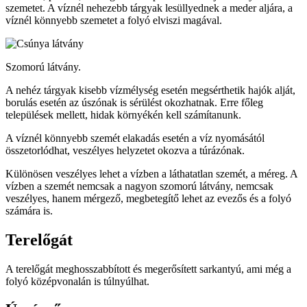
szemetet. A víznél nehezebb tárgyak lesüllyednek a meder aljára, a
víznél könnyebb szemetet a folyó elviszi magával.
Szomorú látvány.
A nehéz tárgyak kisebb vízmélység esetén megsérthetik hajók alját,
borulás esetén az úszónak is sérülést okozhatnak. Erre főleg
települések mellett, hidak környékén kell számítanunk.
A víznél könnyebb szemét elakadás esetén a víz nyomásától
összetorlódhat, veszélyes helyzetet okozva a túrázónak.
Különösen veszélyes lehet a vízben a láthatatlan szemét, a méreg. A
vízben a szemét nemcsak a nagyon szomorú látvány, nemcsak
veszélyes, hanem mérgező, megbetegítő lehet az evezős és a folyó
számára is.
Terelőgát
A terelőgát meghosszabbított és megerősített sarkantyú, ami még a
folyó középvonalán is túlnyúlhat.