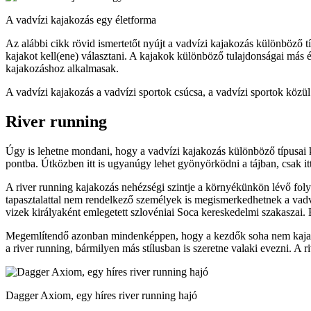
A vadvízi kajakozás egy életforma
Az alábbi cikk rövid ismertetőt nyújt a vadvízi kajakozás különböző t
kajakot kell(ene) választani. A kajakok különböző tulajdonságai más é
kajakozáshoz alkalmasak.
A vadvízi kajakozás a vadvízi sportok csúcsa, a vadvízi sportok közül 
River running
Úgy is lehetne mondani, hogy a vadvízi kajakozás különböző típusai köz
pontba. Útközben itt is ugyanúgy lehet gyönyörködni a tájban, csak i
A river running kajakozás nehézségi szintje a környékünkön lévő fol
tapasztalattal nem rendelkező személyek is megismerkedhetnek a vadvíz
vizek királyaként emlegetett szlovéniai Soca kereskedelmi szakaszai. 
Megemlítendő azonban mindenképpen, hogy a kezdők soha nem kajakkal
a river running, bármilyen más stílusban is szeretne valaki evezni. A 
Dagger Axiom, egy híres river running hajó