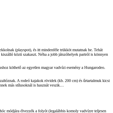
kkolnak (playspot), és itt mindenféle trükköt mutatnak be. Tehát
kiszálló közti szakaszt. Néha a jobb játszóhelyek partról is könnyen
tílushoz köthető az egyetlen magyar vadvízi esemény a Hungarodeo.
szaltóznak. A rodeó kajakok rövidek (kb. 200 cm) és űrtartalmuk kicsi
nnek más stílusoknál is hasznát veszik…
hóc módjára élvezzék a folyót (legalábbis komoly vadvízre teljesen