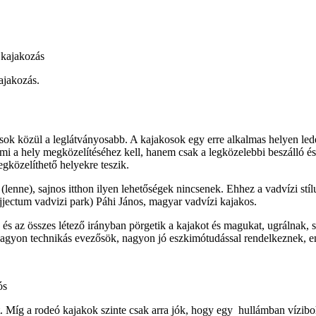
ajakozás.
usok közül a leglátványosabb. A kajakosok egy erre alkalmas helyen lede
i a hely megközelítéséhez kell, hanem csak a legközelebbi beszálló és 
gközelíthető helyekre teszik.
 (lenne), sajnos itthon ilyen lehetőségek nincsenek. Ehhez a vadvízi s
jjectum vadvizi park) Páhi János, magyar vadvízi kajakos.
és az összes létező irányban pörgetik a kajakot és magukat, ugrálnak, 
nagyon technikás evezősök, nagyon jó eszkimótudással rendelkeznek, e
ós
t. Míg a rodeó kajakok szinte csak arra jók, hogy egy hullámban vízibo