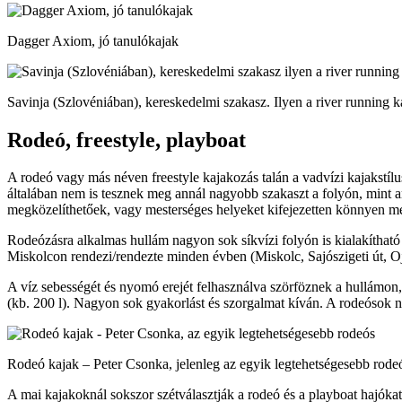
Dagger Axiom, jó tanulókajak
Savinja (Szlovéniában), kereskedelmi szakasz. Ilyen a river running k
Rodeó, freestyle, playboat
A rodeó vagy más néven freestyle kajakozás talán a vadvízi kajakstíl
általában nem is tesznek meg annál nagyobb szakaszt a folyón, mint am
megközelíthetőek, vagy mesterséges helyeket kifejezetten könnyen me
Rodeózásra alkalmas hullám nagyon sok síkvízi folyón is kialakítható
Miskolcon rendezi/rendezte minden évben (Miskolc, Sajószigeti út, O
A víz sebességét és nyomó erejét felhasználva szörföznek a hullámon, 
(kb. 200 l). Nagyon sok gyakorlást és szorgalmat kíván. A rodeósok 
Rodeó kajak – Peter Csonka, jelenleg az egyik legtehetségesebb rode
A mai kajakoknál sokszor szétválasztják a rodeó és a playboat hajóka