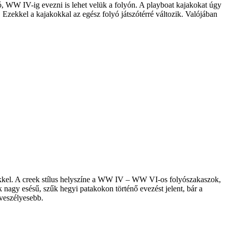
jó, WW IV-ig evezni is lehet velük a folyón. A playboat kajakokat úgy
 Ezekkel a kajakokkal az egész folyó játszótérré változik. Valójában
ekkel. A creek stílus helyszíne a WW IV – WW VI-os folyószakaszok,
k nagy esésű, szűk hegyi patakokon történő evezést jelent, bár a
gveszélyesebb.