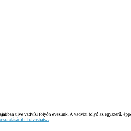
kajakban ülve vadvízi folyón evezünk. A vadvízi folyó az egyszerű, ép
esorolásáról itt olvashatsz.