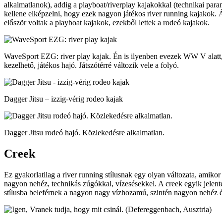
alkalmatlanok), addig a playboat/riverplay kajakokkal (technikai par
kellene elképzelni, hogy ezek nagyon játékos river running kajakok. Á
először voltak a playboat kajakok, ezekből lettek a rodeó kajakok.
WaveSport EZG: river play kajak. Én is ilyenben evezek WW V alat
kezelhető, játékos hajó. Játszótérré változik vele a folyó.
Dagger Jitsu – izzig-vérig rodeo kajak
Dagger Jitsu rodeó hajó. Közlekedésre alkalmatlan.
Creek
Ez gyakorlatilag a river running stílusnak egy olyan változata, a
nagyon nehéz, technikás zúgókkal, vízesésekkel. A creek egyik jelentés
stílusba beleférnek a nagyon nagy vízhozamú, szintén nagyon nehéz és