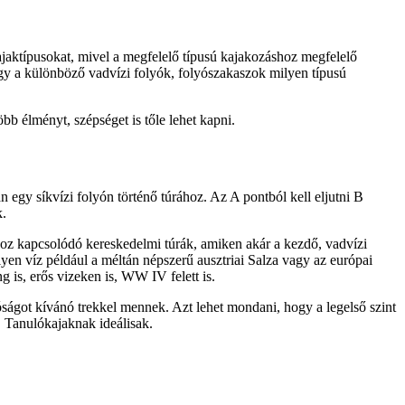
kajaktípusokat, mivel a megfelelő típusú kajakozáshoz megfelelő
hogy a különböző vadvízi folyók, folyószakaszok milyen típusú
bb élményt, szépséget is tőle lehet kapni.
n egy síkvízi folyón történő túrához. Az A pontból kell eljutni B
k.
hoz kapcsolódó kereskedelmi túrák, amiken akár a kezdő, vadvízi
yen víz például a méltán népszerű ausztriai Salza vagy az európai
 is, erős vizeken is, WW IV felett is.
got kívánó trekkel mennek. Azt lehet mondani, hogy a legelső szint
l. Tanulókajaknak ideálisak.