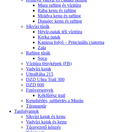
Mura rafting és vízitúra
Rába kenu és rafting
Moldva kenu és rafting
Dunajec kenu és rafting
Síkvízi túrák
Hévíz-patak téli vízitúra
Kerka patak
Kanizsa folyó – Principális csatorna
Zala
Rafting túrák
Soca
Vízitúra fényképek (FB)
Vadvízi kajak
UltraRába 215
DZD Ultra Trail 300
DZD 600
Futóversenyek
Kékfűrész trail
Kenubérlés, raftbérlés a Murán
Túranaptár
Tanfolyamok
Síkvízi kajak és kenu
Vadvízi kajak és kenu
Túravezető képzés