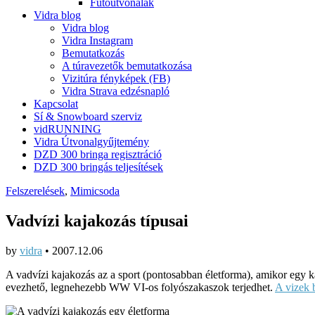
Futóútvonalak
Vidra blog
Vidra blog
Vidra Instagram
Bemutatkozás
A túravezetők bemutatkozása
Vizitúra fényképek (FB)
Vidra Strava edzésnapló
Kapcsolat
Sí & Snowboard szerviz
vidRUNNING
Vidra Útvonalgyűjtemény
DZD 300 bringa regisztráció
DZD 300 bringás teljesítések
Felszerelések
,
Mimicsoda
Vadvízi kajakozás típusai
by
vidra
•
2007.12.06
A vadvízi kajakozás az a sport (pontosabban életforma), amikor egy 
evezhető, legnehezebb WW VI-os folyószakaszok terjedhet.
A vizek b