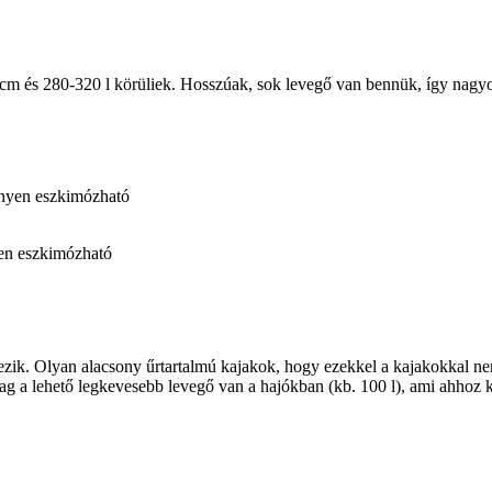
cm és 280-320 l körüliek. Hosszúak, sok levegő van bennük, így nagyob
en eszkimózható
létezik. Olyan alacsony űrtartalmú kajakok, hogy ezekkel a kajakokkal 
ilag a lehető legkevesebb levegő van a hajókban (kb. 100 l), ami ahhoz k