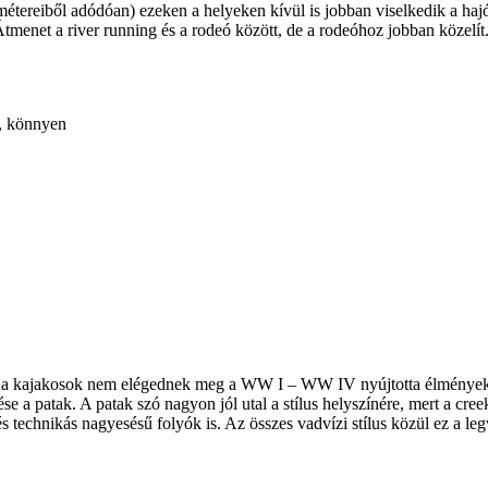
amétereiből adódóan) ezeken a helyeken kívül is jobban viselkedik a ha
tmenet a river running és a rodeó között, de a rodeóhoz jobban közelít.
t, könnyen
mikor a kajakosok nem elégednek meg a WW I – WW IV nyújtotta élmény
e a patak. A patak szó nagyon jól utal a stílus helyszínére, mert a cree
 technikás nagyesésű folyók is. Az összes vadvízi stílus közül ez a le