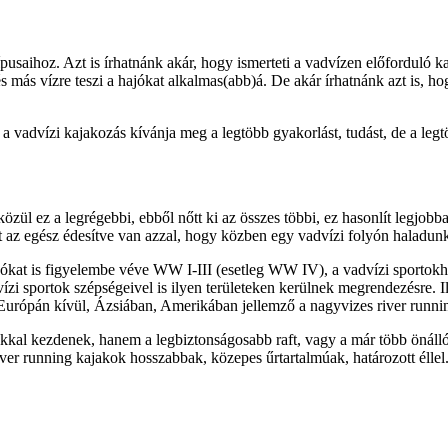
ípusaihoz. Azt is írhatnánk akár, hogy ismerteti a vadvízen előforduló 
s más vízre teszi a hajókat alkalmas(abb)á. De akár írhatnánk azt is, 
a vadvízi kajakozás kívánja meg a legtöbb gyakorlást, tudást, de a legtö
ül ez a legrégebbi, ebből nőtt ki az összes többi, ez hasonlít legjobba
tt az egész édesítve van azzal, hogy közben egy vadvízi folyón haladun
yókat is figyelembe véve WW I-III (esetleg WW IV), a vadvízi sportok
i sportok szépségeivel is ilyen területeken kerülnek megrendezésre. Il
Európán kívül, Ázsiában, Amerikában jellemző a nagyvizes river running
 kezdenek, hanem a legbiztonságosabb raft, vagy a már több önállósá
river running kajakok hosszabbak, közepes űrtartalmúak, határozott élle