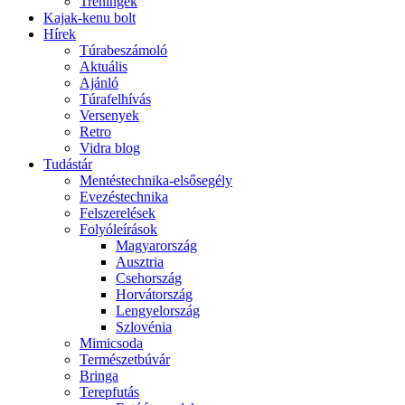
Tréningek
Kajak-kenu bolt
Hírek
Túrabeszámoló
Aktuális
Ajánló
Túrafelhívás
Versenyek
Retro
Vidra blog
Tudástár
Mentéstechnika-elsősegély
Evezéstechnika
Felszerelések
Folyóleírások
Magyarország
Ausztria
Csehország
Horvátország
Lengyelország
Szlovénia
Mimicsoda
Természetbúvár
Bringa
Terepfutás