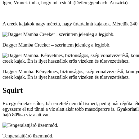
Igen, Vranek tudja, hogy mit csinál. (Defereggenbach, Ausztria)
A creek kajakok nagy méretű, nagy űrtartalmú kajakok. Méretük 240 
Dagger Mamba Creeker – szerintem jelenleg a legjobb.
Dagger Mamba. Kényelmes, biztonságos, szép vonalvezetésű, könny
creek kajak. Én is ilyet használok erős vizeken és túravezetéshez.
Squirt
Ez egy érdekes stílus, bár errefelé nem túl ismert, pedig már régóta 
egyszerre el tud tűnni a víz alatt akár több másodpercre is. Gyakorlat
hajó 80%-a víz alatt van.
Tengeralattjáró üzemmód.