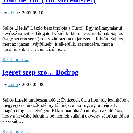
by
vidra
•
2007.09.10
Sallós „Hella” László beszámolója a Túrról: Egy méltánytalanul
kevéssé ismert és látogatott vízről küldöm beszámolómat. Sajnos
(vagy szerencsére?) sok vízitúrázó nem jár ezen a folyón. Sajnos,
mert az igazán „vájtfülüek” is elkerülik, szerencsére, mert a
kocatúrázók és a csónakázók is.…
Read more →
Ígéret szép szó… Bodrog
by
vidra
•
2007.05.08
Sallós László túrabeszámolója: Évtizedek óta a honi (de leginkább a
megyei) vízitúrázók idénnyitó túrája, a bodrogzugi a május 1.-t
magába foglaló hétvégén. Ekkor már általában olyan az időjárás,
hogy a kevésbé bátrak is be mernek vállalni egy-egy sátorban töltött
éjszakát.…
Read more →