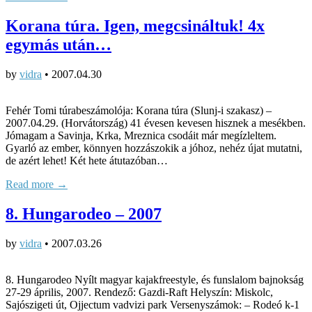
Korana túra. Igen, megcsináltuk! 4x
egymás után…
by
vidra
•
2007.04.30
Fehér Tomi túrabeszámolója: Korana túra (Slunj-i szakasz) –
2007.04.29. (Horvátország) 41 évesen kevesen hisznek a mesékben.
Jómagam a Savinja, Krka, Mreznica csodáit már megízleltem.
Gyarló az ember, könnyen hozzászokik a jóhoz, nehéz újat mutatni,
de azért lehet! Két hete átutazóban…
Read more →
8. Hungarodeo – 2007
by
vidra
•
2007.03.26
8. Hungarodeo Nyílt magyar kajakfreestyle, és funslalom bajnokság
27-29 április, 2007. Rendező: Gazdi-Raft Helyszín: Miskolc,
Sajószigeti út, Ojjectum vadvizi park Versenyszámok: – Rodeó k-1