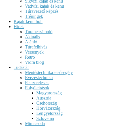
Síkvízi kajak és kenu
Vadvízi kajak és kenu
Túravezető képzés
Tréningek
Kajak-kenu bolt
Hírek
Túrabeszámoló
Aktuális
Ajánló
Túrafelhívás
Versenyek
Retro
Vidra blog
Tudástár
Mentéstechnika-elsősegély
Evezéstechnika
Felszerelések
Folyóleírások
Magyarország
Ausztria
Csehország
Horvátország
Lengyelország
Szlovénia
Mimicsoda