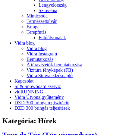
Lengyelország
Szlovénia
Mimicsoda
Természetbúvár
Bringa
Terepfutás
Futóútvonalak
Vidra blog
Vidra blog
Vidra Instagram
Bemutatkozás
A túravezetők bemutatkozása
Vizitúra fényképek (FB)
Vidra Strava edzésnapló
Kapcsolat
Sí & Snowboard szerviz
vidRUNNING
Vidra Útvonalgyűjtemény
DZD 300 bringa regisztráció
DZD 300 bringás teljesítések
Kategória:
Hírek
Tour de Túr (Túr vízrendszer)