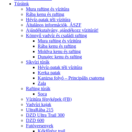
Túráink
Mura rafting és vízitúra
Rába kenu és rafting
Hévíz-patak téli vízitúra
Általános információk, ÁSZF
Ajándékutalvány, ajándékozz vízitúrát!
Könnyű vadvíz és családi rafting
Mura rafting és vízitúra
Rába kenu és rafting
Moldva kenu és rafting
Dunajec kenu és rafting
Síkvízi túrák
Hévíz-patak téli vízitúra
Kerka patak
Kanizsa folyó – Principális csatorna
Zala
Rafting túrák
Soca
Vízitúra fényképek (FB)
Vadvízi kajak
UltraRába 215
DZD Ultra Trail 300
DZD 600
Futóversenyek
Kékfűrész trail