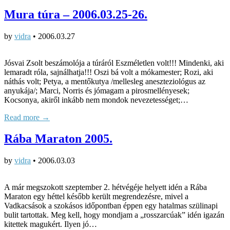
Mura túra – 2006.03.25-26.
by
vidra
•
2006.03.27
Jósvai Zsolt beszámolója a túráról Eszméletlen volt!!! Mindenki, aki
lemaradt róla, sajnálhatja!!! Oszi bá volt a mókamester; Rozi, aki
náthás volt; Petya, a mentőkutya /mellesleg aneszteziológus az
anyukája/; Marci, Norris és jómagam a pirosmellényesek;
Kocsonya, akiről inkább nem mondok nevezetességet;…
Read more →
Rába Maraton 2005.
by
vidra
•
2006.03.03
A már megszokott szeptember 2. hétvégéje helyett idén a Rába
Maraton egy héttel később került megrendezésre, mivel a
Vadkacsások a szokásos időpontban éppen egy hatalmas szülinapi
bulit tartottak. Meg kell, hogy mondjam a „rosszarcúak” idén igazán
kitettek magukért. Ilyen jó…