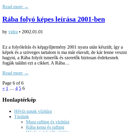
Read more →
Rába folyó képes leírása 2001-ben
by
vidra
•
2002.01.01
Ez a folyóleírás és képgyűjtemény 2001 nyara után készült, így a
képek és a szöveges tartalom is ma már elavult, de kár lenne veszni
hagyni, a Rába folyót ismerők és szeretők biztosan érdekesnek
fogják találni ezt a cikket. A Rába…
Read more →
Page 6 of 6
«
1
…
4
5
6
Honlaptérkép
Hévíz-patak vízitúra
Túráink
Mura rafting és vízitúra
Rába kenu és rafting