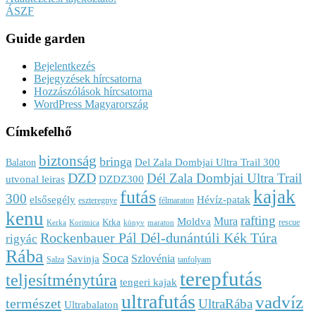
ÁSZF
Guide garden
Bejelentkezés
Bejegyzések hírcsatorna
Hozzászólások hírcsatorna
WordPress Magyarország
Címkefelhő
biztonság
bringa
Del Zala Dombjai Ultra Trail 300
Balaton
DZD
Dél Zala Dombjai Ultra Trail
utvonal leiras
DZDZ300
kajak
futás
300
elsősegély
Hévíz-patak
eszteregnye
félmaraton
kenu
rafting
Mura
Moldva
Krka
rescue
Kerka
Koritnica
könyv
maraton
Rockenbauer Pál Dél-dunántúli Kék Túra
rigyác
Rába
Soca
Szlovénia
Savinja
Salza
tanfolyam
terepfutás
teljesítménytúra
tengeri kajak
ultrafutás
vadvíz
természet
UltraRába
Ultrabalaton