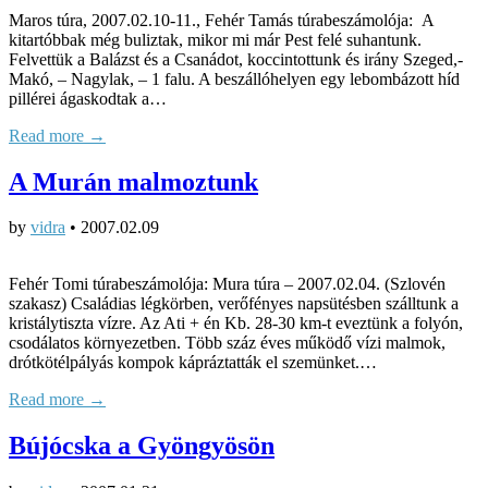
Maros túra, 2007.02.10-11., Fehér Tamás túrabeszámolója: A
kitartóbbak még buliztak, mikor mi már Pest felé suhantunk.
Felvettük a Balázst és a Csanádot, koccintottunk és irány Szeged,-
Makó, – Nagylak, – 1 falu. A beszállóhelyen egy lebombázott híd
pillérei ágaskodtak a…
Read more →
A Murán malmoztunk
by
vidra
•
2007.02.09
Fehér Tomi túrabeszámolója: Mura túra – 2007.02.04. (Szlovén
szakasz) Családias légkörben, verőfényes napsütésben szálltunk a
kristálytiszta vízre. Az Ati + én Kb. 28-30 km-t eveztünk a folyón,
csodálatos környezetben. Több száz éves működő vízi malmok,
drótkötélpályás kompok kápráztatták el szemünket.…
Read more →
Bújócska a Gyöngyösön