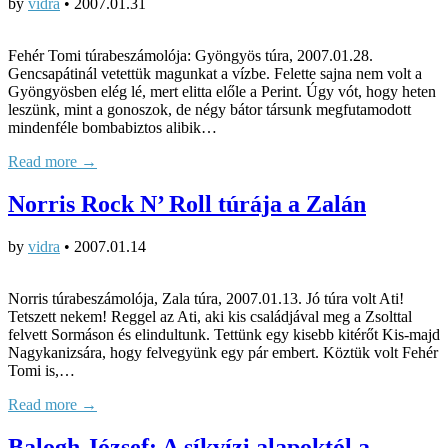
by
vidra
•
2007.01.31
Fehér Tomi túrabeszámolója: Gyöngyös túra, 2007.01.28.
Gencsapátinál vetettük magunkat a vízbe. Felette sajna nem volt a
Gyöngyösben elég lé, mert elitta előle a Perint. Úgy vót, hogy heten
leszünk, mint a gonoszok, de négy bátor társunk megfutamodott
mindenféle bombabiztos alibik…
Read more →
Norris Rock N’ Roll túrája a Zalán
by
vidra
•
2007.01.14
Norris túrabeszámolója, Zala túra, 2007.01.13. Jó túra volt Ati!
Tetszett nekem! Reggel az Ati, aki kis családjával meg a Zsolttal
felvett Sormáson és elindultunk. Tettünk egy kisebb kitérőt Kis-majd
Nagykanizsára, hogy felvegyünk egy pár embert. Köztük volt Fehér
Tomi is,…
Read more →
Balogh József: A síkvízi alapoktól a