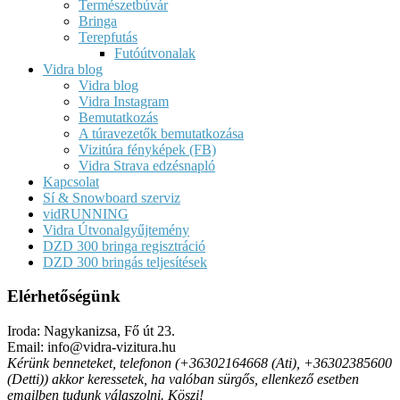
Természetbúvár
Bringa
Terepfutás
Futóútvonalak
Vidra blog
Vidra blog
Vidra Instagram
Bemutatkozás
A túravezetők bemutatkozása
Vizitúra fényképek (FB)
Vidra Strava edzésnapló
Kapcsolat
Sí & Snowboard szerviz
vidRUNNING
Vidra Útvonalgyűjtemény
DZD 300 bringa regisztráció
DZD 300 bringás teljesítések
Elérhetőségünk
Iroda: Nagykanizsa, Fő út 23.
Email: info@vidra-vizitura.hu
Kérünk benneteket, telefonon (+36302164668 (Ati), +36302385600
(Detti)) akkor keressetek, ha valóban sürgős, ellenkező esetben
emailben tudunk válaszolni. Köszi!