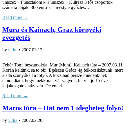
uniszex – Funszlalom k-1 uniszex – Kúlrész 3 fős csoportok
számára Díjak: 300 euro-k1 freestyle győztes…
Read more →
Mura és Kainach, Graz környéki
evezgetés
by
vidra
•
2007.03.12
Fehér Tomi beszámolója, Mur (Mura), Kainach túra – 2007.03.11
Korán keltünk, sa tö bbi. Egészen Grácz -ig felkocsikáztunk, mert
alatta szunyókált a folyó. A kocsiban persze mindenkinek
elmondtam, hogy mekkora sztár vagyok, hiszen jó 15 éve
kajakozgatok síkvízen. De ennek…
Read more →
Maros túra – Hát nem 1 idegbeteg folyó!
by
vidra
•
2007.02.20