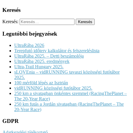
Keresés
Keresés:
Legutóbbi bejegyzések
UltraRába 2026
Terepfutó időterv kalkulátor és felszereléslista
UltraRába 2025. – Detti beszámolója
UltraRába 2025. eredmények
Ultra-Trail Hungary 2025.
sLOVEnia – vidRUNNING tavaszi közösségi futótábor
2025.
100 mérföld lépés az Isztrián
vidRUNNING közösségi futótábor 2025.
250 km a sivatagban önkéntes szemmel (RacingThePlanet –
The 20-Year Race)
250 km futás a Jordán sivatagban (RacingThePlanet – The
20-Year Race)
GDPR
Adatkezelési tájékoztató.