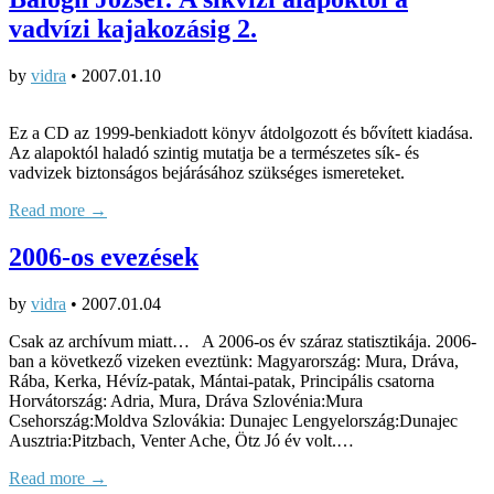
vadvízi kajakozásig 2.
by
vidra
•
2007.01.10
Ez a CD az 1999-benkiadott könyv átdolgozott és bővített kiadása.
Az alapoktól haladó szintig mutatja be a természetes sík- és
vadvizek biztonságos bejárásához szükséges ismereteket.
Read more →
2006-os evezések
by
vidra
•
2007.01.04
Csak az archívum miatt… A 2006-os év száraz statisztikája. 2006-
ban a következő vizeken eveztünk: Magyarország: Mura, Dráva,
Rába, Kerka, Hévíz-patak, Mántai-patak, Principális csatorna
Horvátország: Adria, Mura, Dráva Szlovénia:Mura
Csehország:Moldva Szlovákia: Dunajec Lengyelország:Dunajec
Ausztria:Pitzbach, Venter Ache, Ötz Jó év volt.…
Read more →