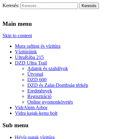
Keresés:
Vidra Vízitúra
… vízitúra szervezés, vadvíz, kajakoktatás, kajak-kenu bolt,
vidraságok…
Main menu
Skip to content
Mura rafting és vízitúra
Vízitúráink
UltraRába 215
DZD Ultra Trail
Adatok és szabályok
Útvonal
DZD 600
DZD és Zalai-Dombság térkép
Eredmények
Regisztráció
Online nyomonkövetés
VidrAlpin Arbor
Vidra kajak-kenu bolt
Sub menu
Hévíz-patak vízitúra