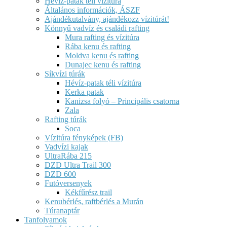
Hévíz-patak téli vízitúra
Általános információk, ÁSZF
Ajándékutalvány, ajándékozz vízitúrát!
Könnyű vadvíz és családi rafting
Mura rafting és vízitúra
Rába kenu és rafting
Moldva kenu és rafting
Dunajec kenu és rafting
Síkvízi túrák
Hévíz-patak téli vízitúra
Kerka patak
Kanizsa folyó – Principális csatorna
Zala
Rafting túrák
Soca
Vízitúra fényképek (FB)
Vadvízi kajak
UltraRába 215
DZD Ultra Trail 300
DZD 600
Futóversenyek
Kékfűrész trail
Kenubérlés, raftbérlés a Murán
Túranaptár
Tanfolyamok