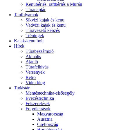
Kenubérlés, raftbérlés a Murán
Túranaptár
Tanfolyamok
Síkvízi kajak és kenu
Vadvízi kajak és kenu
Túravezető képzés
Tréningek
Kajak-kenu bolt
Hírek
Túrabeszámoló
Aktuális
Ajánló
Túrafelhívás
Versenyek
Retro
Vidra blog
Tudástár
Mentéstechnika-elsősegély
Evezéstechnika
Felszerelések
Folyóleírások
Magyarország
Ausztria
Csehország
Horvátország