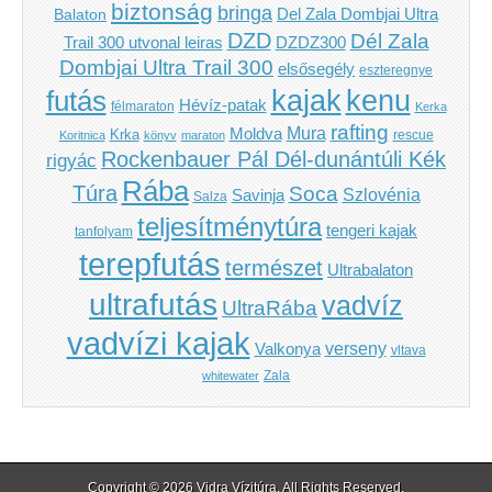
biztonság
bringa
Del Zala Dombjai Ultra
Balaton
DZD
Dél Zala
Trail 300 utvonal leiras
DZDZ300
Dombjai Ultra Trail 300
elsősegély
eszteregnye
kenu
futás
kajak
Hévíz-patak
félmaraton
Kerka
rafting
Mura
Moldva
Krka
Koritnica
könyv
maraton
rescue
Rockenbauer Pál Dél-dunántúli Kék
rigyác
Rába
Túra
Soca
Szlovénia
Savinja
Salza
teljesítménytúra
tengeri kajak
tanfolyam
terepfutás
természet
Ultrabalaton
ultrafutás
vadvíz
UltraRába
vadvízi kajak
verseny
Valkonya
vltava
Zala
whitewater
Copyright © 2026
Vidra Vízitúra
. All Rights Reserved.