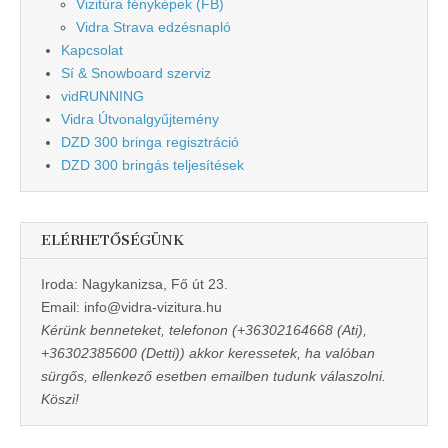
Vizitúra fényképek (FB)
Vidra Strava edzésnapló
Kapcsolat
Sí & Snowboard szerviz
vidRUNNING
Vidra Útvonalgyűjtemény
DZD 300 bringa regisztráció
DZD 300 bringás teljesítések
ELÉRHETŐSÉGÜNK
Iroda: Nagykanizsa, Fő út 23.
Email: info@vidra-vizitura.hu
Kérünk benneteket, telefonon (+36302164668 (Ati),
+36302385600 (Detti)) akkor keressetek, ha valóban
sürgős, ellenkező esetben emailben tudunk válaszolni.
Köszi!