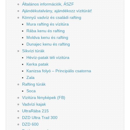
Általános információk, ÁSZF
Ajándékutalvány, ajándékozz vízitúrát!
Könnyű vadvíz és családi rafting
Mura rafting és vízitúra
Rába kenu és rafting
Moldva kenu és rafting
Dunajec kenu és rafting
Síkvízi túrák
Hévíz-patak téli vízitúra
Kerka patak
Kanizsa folyó – Principális csatorna
Zala
Rafting túrák
Soca
Vízitúra fényképek (FB)
Vadvízi kajak
UltraRába 215
DZD Ultra Trail 300
DZD 600