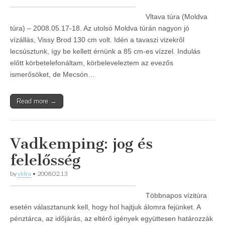
Vltava túra (Moldva
túra) – 2008.05.17-18. Az utolsó Moldva túrán nagyon jó
vízállás, Vissy Brod 130 cm volt. Idén a tavaszi vizekről
lecsúsztunk, így be kellett érnünk a 85 cm-es vízzel. Indulás
előtt körbetelefonáltam, körbeleveleztem az evezős
ismerősöket, de Mecsón…
Read more →
Vadkemping: jog és
felelősség
by
vidra
•
2008.02.13
Többnapos vízitúra
esetén választanunk kell, hogy hol hajtjuk álomra fejünket. A
pénztárca, az időjárás, az eltérő igények együttesen határozzák