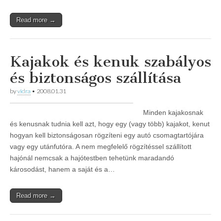
Read more →
Kajakok és kenuk szabályos
és biztonságos szállítása
by
vidra
•
2008.01.31
Minden kajakosnak
és kenusnak tudnia kell azt, hogy egy (vagy több) kajakot, kenut
hogyan kell biztonságosan rögzíteni egy autó csomagtartójára
vagy egy utánfutóra. A nem megfelelő rögzítéssel szállított
hajónál nemcsak a hajótestben tehetünk maradandó
károsodást, hanem a saját és a…
Read more →