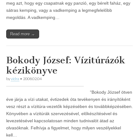
meg azt, hogy egy csapatnak egy panzió, egy bérelt faház, egy
sátras kemping, vagy a vadkemping a legmegfelelőbb
megoldás. A vadkemping…
Read more →
Bokody József: Vízitúrázók
kézikönyve
by
vidra
•
2008.02.04
“Bokody József ötven
éve járja a vízi utakat, évtizedek óta tevékenyen és irányítóként
vesz részt a vízitúra-vezetők képzésében és továbbképzésében.
Könyvében a vízitúrák szervezésével, előkészítésével és
levezetésével kapcsolatosan minden tudnivalót átad az
olvasóknak. Felhívja a figyelmet, hogy milyen veszélyekkel
kell…