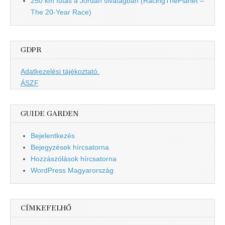
250 km futás a Jordán sivatagban (RacingThePlanet –
The 20-Year Race)
GDPR
Adatkezelési tájékoztató.
ÁSZF
GUIDE GARDEN
Bejelentkezés
Bejegyzések hírcsatorna
Hozzászólások hírcsatorna
WordPress Magyarország
CÍMKEFELHŐ