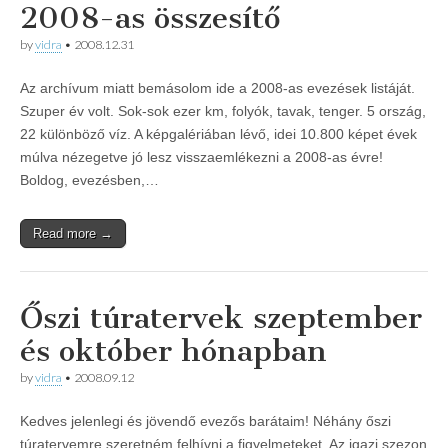
2008-as összesítő
by
vidra
•
2008.12.31
Az archívum miatt bemásolom ide a 2008-as evezések listáját.
Szuper év volt. Sok-sok ezer km, folyók, tavak, tenger. 5 ország,
22 különböző víz. A képgalériában lévő, idei 10.800 képet évek
múlva nézegetve jó lesz visszaemlékezni a 2008-as évre!
Boldog, evezésben,…
Read more →
Őszi túratervek szeptember
és október hónapban
by
vidra
•
2008.09.12
Kedves jelenlegi és jövendő evezős barátaim! Néhány őszi
túratervemre szeretném felhívni a figyelmeteket. Az igazi szezon