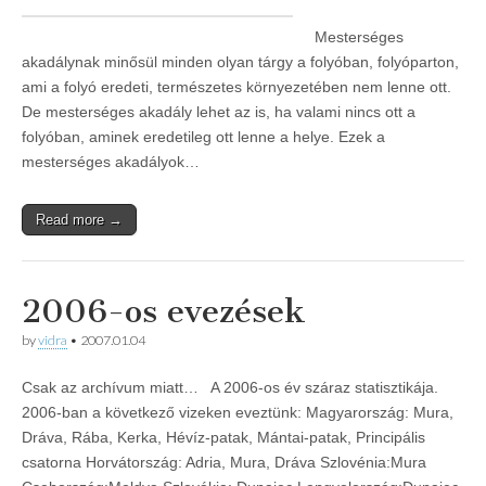
Mesterséges
akadálynak minősül minden olyan tárgy a folyóban, folyóparton,
ami a folyó eredeti, természetes környezetében nem lenne ott.
De mesterséges akadály lehet az is, ha valami nincs ott a
folyóban, aminek eredetileg ott lenne a helye. Ezek a
mesterséges akadályok…
Read more →
2006-os evezések
by
vidra
•
2007.01.04
Csak az archívum miatt… A 2006-os év száraz statisztikája.
2006-ban a következő vizeken eveztünk: Magyarország: Mura,
Dráva, Rába, Kerka, Hévíz-patak, Mántai-patak, Principális
csatorna Horvátország: Adria, Mura, Dráva Szlovénia:Mura