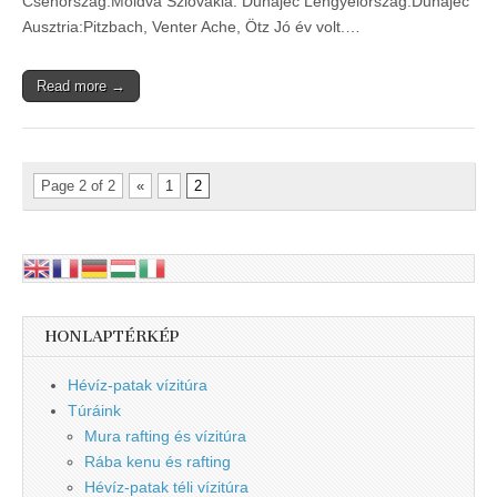
Csehország:Moldva Szlovákia: Dunajec Lengyelország:Dunajec
Ausztria:Pitzbach, Venter Ache, Ötz Jó év volt.…
Read more →
Page 2 of 2
«
1
2
HONLAPTÉRKÉP
Hévíz-patak vízitúra
Túráink
Mura rafting és vízitúra
Rába kenu és rafting
Hévíz-patak téli vízitúra