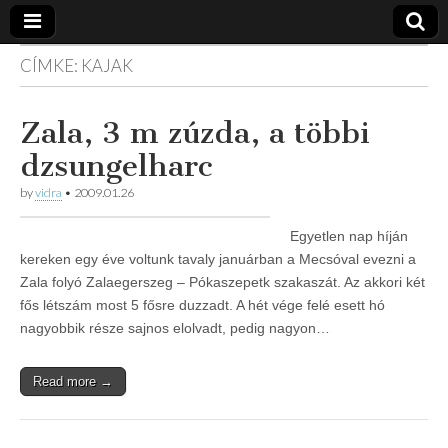
CÍMKE:
KAJAK
Vidra
… vízitúra
szervezés,
vadvíz,
Vízitúra
Zala, 3 m zúzda, a többi
kajakoktatás,
kajak-kenu
dzsungelharc
bolt,
vidraságok…
by
vidra
•
2009.01.26
Egyetlen nap híján
kereken egy éve voltunk tavaly januárban a Mecsóval evezni a
Zala folyó Zalaegerszeg – Pókaszepetk szakaszát. Az akkori két
fős létszám most 5 fősre duzzadt. A hét vége felé esett hó
nagyobbik része sajnos elolvadt, pedig nagyon…
Read more →