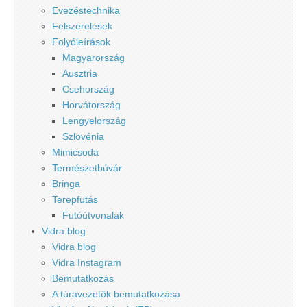
Evezéstechnika
Felszerelések
Folyóleírások
Magyarország
Ausztria
Csehország
Horvátország
Lengyelország
Szlovénia
Mimicsoda
Természetbúvár
Bringa
Terepfutás
Futóútvonalak
Vidra blog
Vidra blog
Vidra Instagram
Bemutatkozás
A túravezetők bemutatkozása