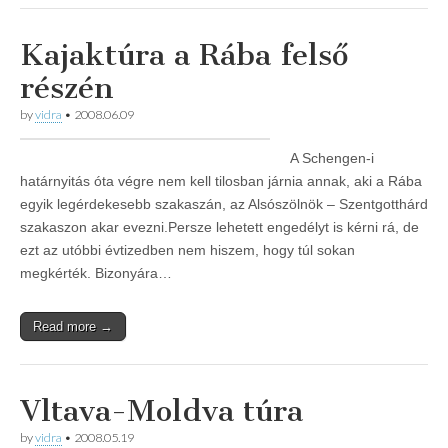
Kajaktúra a Rába felső
részén
by
vidra
•
2008.06.09
A Schengen-i
határnyitás óta végre nem kell tilosban járnia annak, aki a Rába
egyik legérdekesebb szakaszán, az Alsószölnök – Szentgotthárd
szakaszon akar evezni.Persze lehetett engedélyt is kérni rá, de
ezt az utóbbi évtizedben nem hiszem, hogy túl sokan
megkérték. Bizonyára…
Read more →
Vltava-Moldva túra
by
vidra
•
2008.05.19