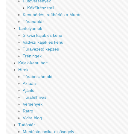
Futóversenyek
Kékfűrész trail
Kenubérlés, raftbérlés a Murán
Túranaptár
Tanfolyamok
Síkvízi kajak és kenu
Vadvízi kajak és kenu
Túravezető képzés
Tréningek
Kajak-kenu bolt
Hírek
Túrabeszámoló
Aktuális
Ajánló
Túrafelhívás
Versenyek
Retro
Vidra blog
Tudástár
Mentéstechnika-elsősegély