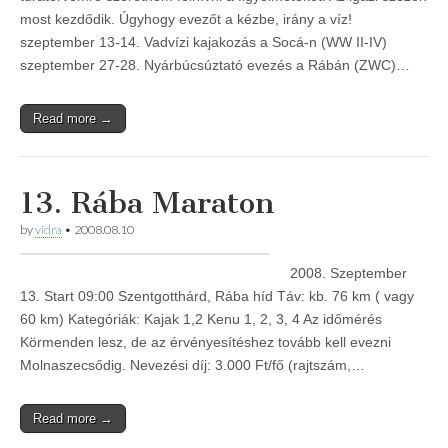
most kezdődik. Úgyhogy evezőt a kézbe, irány a víz!
szeptember 13-14. Vadvízi kajakozás a Socá-n (WW II-IV)
szeptember 27-28. Nyárbúcsúztató evezés a Rábán (ZWC)…
Read more →
13. Rába Maraton
by
vidra
•
2008.08.10
2008. Szeptember
13. Start 09:00 Szentgotthárd, Rába híd Táv: kb. 76 km ( vagy
60 km) Kategóriák: Kajak 1,2 Kenu 1, 2, 3, 4 Az időmérés
Körmenden lesz, de az érvényesítéshez tovább kell evezni
Molnaszecsődig. Nevezési díj: 3.000 Ft/fő (rajtszám,…
Read more →