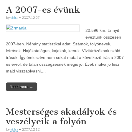
A 2007-es évünk
by
vidra
•
2007.12.27
20.596 km. Ennyit
eveztünk összesen
2007-ben. Néhány statisztikai adat. Számok, folyónevek,
leírások. Hajókatalógus, kajakok, kenuk. Vízitúrázóknak szóló
írások. Így ömlesztve nem sokat mutat a következő írás a 2007-
es évről, de talán összegzésnek mégis jó. Évek múlva jó lesz
majd visszaolvasni,…
Read more →
Mesterséges akadályok és
veszélyeik a folyón
by
vidra
•
2007.12.12